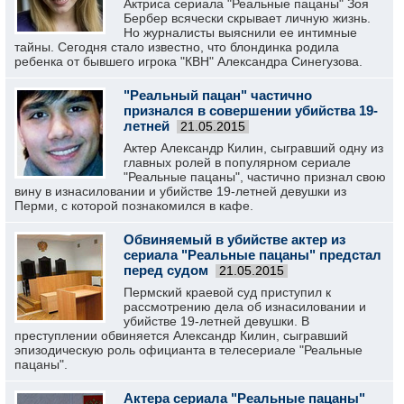
Актриса сериала "Реальные пацаны" Зоя
Бербер всячески скрывает личную жизнь.
Но журналисты выяснили ее интимные
тайны. Сегодня стало известно, что блондинка родила
ребенка от бывшего игрока "КВН" Александра Синегузова.
"Реальный пацан" частично
признался в совершении убийства 19-
летней
21.05.2015
Актер Александр Килин, сыгравший одну из
главных ролей в популярном сериале
"Реальные пацаны", частично признал свою
вину в изнасиловании и убийстве 19-летней девушки из
Перми, с которой познакомился в кафе.
Обвиняемый в убийстве актер из
сериала "Реальные пацаны" предстал
перед судом
21.05.2015
Пермский краевой суд приступил к
рассмотрению дела об изнасиловании и
убийстве 19-летней девушки. В
преступлении обвиняется Александр Килин, сыгравший
эпизодическую роль официанта в телесериале "Реальные
пацаны".
Актера сериала "Реальные пацаны"