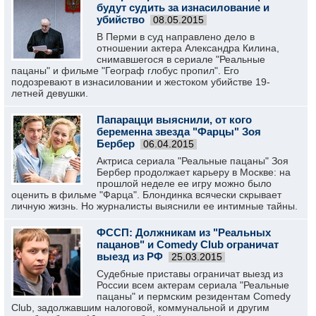
будут судить за изнасилование и
убийство
08.05.2015
В Перми в суд направлено дело в
отношении актера Александра Килина,
снимавшегося в сериале "Реальные
пацаны" и фильме "Географ глобус пропил". Его
подозревают в изнасиловании и жестоком убийстве 19-
летней девушки.
Папарацци выяснили, от кого
беременна звезда "Фарцы" Зоя
Бербер
06.04.2015
Актриса сериала "Реальные пацаны" Зоя
Бербер продолжает карьеру в Москве: на
прошлой неделе ее игру можно было
оценить в фильме "Фарца". Блондинка всячески скрывает
личную жизнь. Но журналисты выяснили ее интимные тайны.
ФССП: Должникам из "Реальных
пацанов" и Comedy Club ограничат
выезд из РФ
25.03.2015
Судебные приставы ограничат выезд из
России всем актерам сериала "Реальные
пацаны" и пермским резидентам Comedy
Club, задолжавшим налоговой, коммунальной и другим