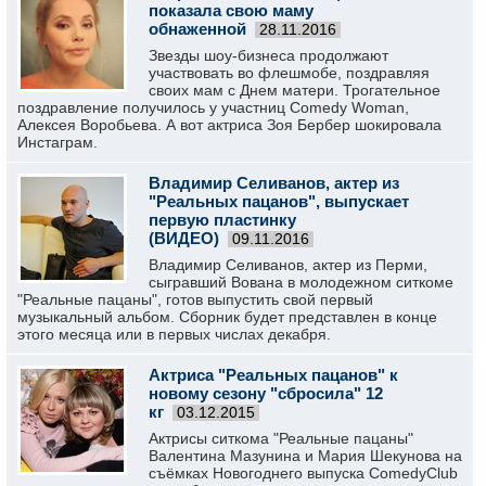
показала свою маму
обнаженной
28.11.2016
Звезды шоу-бизнеса продолжают
участвовать во флешмобе, поздравляя
своих мам с Днем матери. Трогательное
поздравление получилось у участниц Comedy Woman,
Алексея Воробьева. А вот актриса Зоя Бербер шокировала
Инстаграм.
Владимир Селиванов, актер из
"Реальных пацанов", выпускает
первую пластинку
(ВИДЕО)
09.11.2016
Владимир Селиванов, актер из Перми,
сыгравший Вована в молодежном ситкоме
"Реальные пацаны", готов выпустить свой первый
музыкальный альбом. Сборник будет представлен в конце
этого месяца или в первых числах декабря.
Актриса "Реальных пацанов" к
новому сезону "сбросила" 12
кг
03.12.2015
Актрисы ситкома "Реальные пацаны"
Валентина Мазунина и Мария Шекунова на
съёмках Новогоднего выпуска ComedyClub