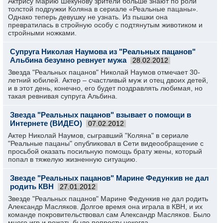
Актрису Марию Шекунову зрители больше знают по роли
толстой подружки Коляна в сериале «Реальные пацаны».
Однако теперь девушку не узнать. Из пышки она
превратилась в стройную особу с подтянутым животиком и
стройными ножками.
Супруга Николая Наумова из "Реальных пацанов"
Альбина безумно ревнует мужа
28.02.2012
Звезда "Реальных пацанов" Николай Наумов отмечает 30-
летний юбилей. Актер – счастливый муж и отец двоих детей,
и в этот день, конечно, его будет поздравлять любимая, но
такая ревнивая супруга Альбина.
Звезда "Реальных пацанов" взывает о помощи в
Интернете (ВИДЕО)
07.02.2012
Актер Николай Наумов, сыгравший "Коляна" в сериале
"Реальные пацаны" опубликовал в Сети видеообращение с
просьбой оказать посильную помощь брату жены, который
попал в тяжелую жизненную ситуацию.
Звезде "Реальных пацанов" Марине Федункив не дал
родить КВН
27.01.2012
Звезде "Реальных пацанов" Марине Федункив не дал родить
Александр Масляков. Долгое время она играла в КВН, и их
команде покровительствовал сам Александр Масляков. Было
много игр и рожать было попросту некогда.