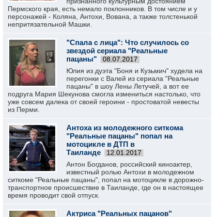
признанного культурным достоянием
Пермского края, есть немало поклонников. В том числе и у
персонажей - Коляна, Антохи, Вована, а также толстенькой
непритязательной Машки.
"Спала с лица": Что случилось со
звездой сериала "Реальные
пацаны"
08.07.2017
Юлия из дуэта "Боня и Кузьмич" худела на
перегонки с Валей из сериала "Реальные
пацаны" в шоу Лены Летучей, а вот ее
подруга Мария Шекунова смогла измениться настолько, что
уже совсем далека от своей героини - простоватой невесты
из Перми.
Антоха из молодежного ситкома
"Реальные пацаны" попал на
мотоцикле в ДТП в
Таиланде
12.01.2017
Антон Богданов, российский киноактер,
известный ролью Антохи в молодежном
ситкоме "Реальные пацаны", попал на мотоцикле в дорожно-
транспортное происшествие в Таиланде, где он в настоящее
время проводит свой отпуск.
Актриса "Реальных пацанов"