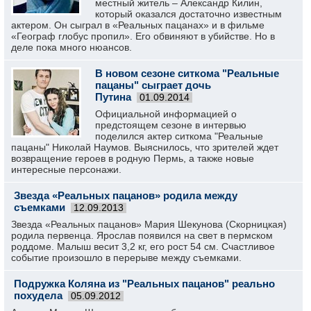
местный житель – Александр Килин,
который оказался достаточно известным
актером. Он сыграл в «Реальных пацанах» и в фильме
«Географ глобус пропил». Его обвиняют в убийстве. Но в
деле пока много нюансов.
В новом сезоне ситкома "Реальные
пацаны" сыграет дочь
Путина
01.09.2014
Официальной информацией о
предстоящем сезоне в интервью
поделился актер ситкома "Реальные
пацаны" Николай Наумов. Выяснилось, что зрителей ждет
возвращение героев в родную Пермь, а также новые
интересные персонажи.
Звезда «Реальных пацанов» родила между
съемками
12.09.2013
Звезда «Реальных пацанов» Мария Шекунова (Скорницкая)
родила первенца. Ярослав появился на свет в пермском
роддоме. Малыш весит 3,2 кг, его рост 54 см. Счастливое
событие произошло в перерыве между съемками.
Подружка Коляна из "Реальных пацанов" реально
похудела
05.09.2012