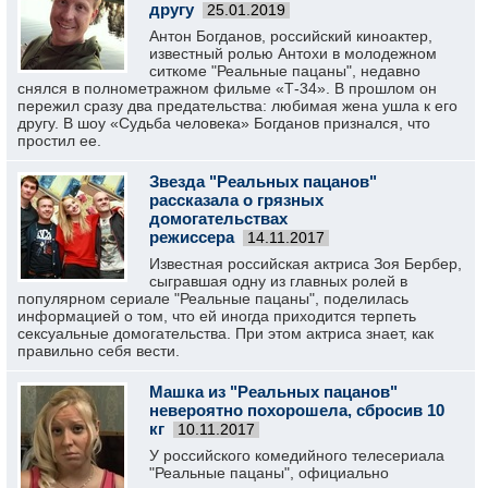
другу
25.01.2019
Антон Богданов, российский киноактер,
известный ролью Антохи в молодежном
ситкоме "Реальные пацаны", недавно
снялся в полнометражном фильме «Т-34». В прошлом он
пережил сразу два предательства: любимая жена ушла к его
другу. В шоу «Судьба человека» Богданов признался, что
простил ее.
Звезда "Реальных пацанов"
рассказала о грязных
домогательствах
режиссера
14.11.2017
Известная российская актриса Зоя Бербер,
сыгравшая одну из главных ролей в
популярном сериале "Реальные пацаны", поделилась
информацией о том, что ей иногда приходится терпеть
сексуальные домогательства. При этом актриса знает, как
правильно себя вести.
Машка из "Реальных пацанов"
невероятно похорошела, сбросив 10
кг
10.11.2017
У российского комедийного телесериала
"Реальные пацаны", официально