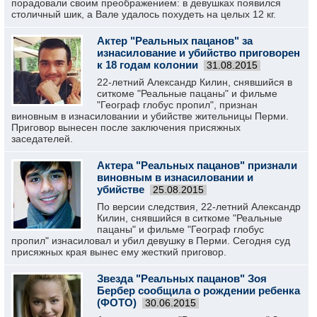
порадовали своим преображением: в девушках появился
столичный шик, а Вале удалось похудеть на целых 12 кг.
Актер "Реальных пацанов" за
изнасилование и убийство приговорен
к 18 годам колонии
31.08.2015
22-летний Александр Килин, снявшийся в
ситкоме "Реальные пацаны" и фильме
"Географ глобус пропил", признан
виновным в изнасиловании и убийстве жительницы Перми.
Приговор вынесен после заключения присяжных
заседателей.
Актера "Реальных пацанов" признали
виновным в изнасиловании и
убийстве
25.08.2015
По версии следствия, 22-летний Александр
Килин, снявшийся в ситкоме "Реальные
пацаны" и фильме "Географ глобус
пропил" изнасиловал и убил девушку в Перми. Сегодня суд
присяжных края вынес ему жесткий приговор.
Звезда "Реальных пацанов" Зоя
Бербер сообщила о рождении ребенка
(ФОТО)
30.06.2015