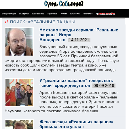
СПЕЦОПЕРАЦИЯ
СКАНДАЛЫ
ШОУ-БИЗНЕС
ЗДОРОВЬЕ
АРМИЯ
ШПИОНАЖ
НЕКРОЛОГ
ПОИСК ПО САЙТУ
//
ПОИСК: #РЕАЛЬНЫЕ ПАЦАНЫ
Не стало звезды сериала "Реальные
пацаны" Игоря
Бондаренко
14.11.2021
Заслуженный артист, звезда популярных
сериалов Игорь Бондаренко скончался в
возрасте 55 лет. Причиной безвременной
смерти стал продолжительный и тяжелый недуг. Печальную
новость сообщили коллеги звезды театра и кино. Уже
известны дата и место проведения гражданской панихиды.
У "реальных пацанов" теперь есть
"свой" среди депутатов
09.09.2019
Армен Бежанян, который стал популярен
после выхода в свет сериала «Реальные
пацаны», теперь депутат. Зрители помнят
его по роли сожителя матери Николая
Наумова, которого та ласково называла Арменка.
Жена звезды «Реальных пацанов»
бросила его и ушла к