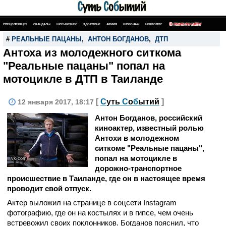
СПЕЦОПЕРАЦИЯ
СКАНДАЛЫ
ШОУ-БИЗНЕС
ЗДОРОВЬЕ
АРМИЯ
ШПИОНАЖ
НЕКРОЛОГ
ПОИСК ПО САЙТУ
#
РЕАЛЬНЫЕ ПАЦАНЫ
,
АНТОН БОГДАНОВ
,
ДТП
Антоха из молодежного ситкома
"Реальные пацаны" попал на
мотоцикле в ДТП в Таиланде
[
С
уть
С
о
б
ытий
]
12 января 2017, 18:17
Антон Богданов, российский
киноактер, известный ролью
Антохи в молодежном
ситкоме "Реальные пацаны",
попал на мотоцикле в
vk.com
дорожно-транспортное
происшествие в Таиланде, где он в настоящее время
проводит свой отпуск.
Актер выложил на странице в соцсети Instagram
фотографию, где он на костылях и в гипсе, чем очень
встревожил своих поклонников. Богданов пояснил, что