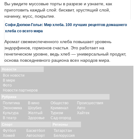
Вы увидите муссовые торты в разрезе и узнаете, как
приготовить каждый слой: бисквит, хрустящий слой,
начинку, мусс, покрытие.
Софи Дюпюи-Голье: Мир хлеба. 100 лучших рецептов домашнего
хлеба со всего мира
Аромат свежеиспеченного хлеба повышает уровень
эндорфинов, гормонов счастья. Это работает на
генетическом уровне, ведь хлеб — универсальный продукт,
основа повседневного рациона всех народов мира.
Новости
Все новости
В мире
Фото
Новости партнеров
Рубрики
Политика
В кино
Общество
Происшествия
Экономика
Шоубиз
Криминал
Авто
Культура
Желтый
Туризм
Хайтек
В театр
Здоровье
Сад-огород
Спорт
Регионы
Футбол
Баскетбол
Татарстан
Хоккей
Автоспорт
Белоруссия