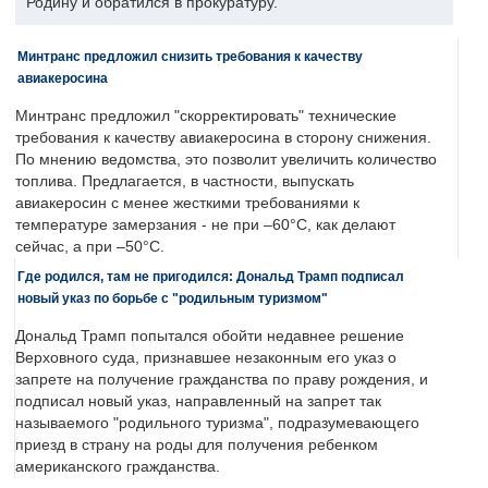
Родину и обратился в прокуратуру.
Минтранс предложил снизить требования к качеству
авиакеросина
Минтранс предложил "скорректировать" технические
требования к качеству авиакеросина в сторону снижения.
По мнению ведомства, это позволит увеличить количество
топлива. Предлагается, в частности, выпускать
авиакеросин с менее жесткими требованиями к
температуре замерзания - не при –60°C, как делают
сейчас, а при –50°C.
Где родился, там не пригодился: Дональд Трамп подписал
новый указ по борьбе с "родильным туризмом"
Дональд Трамп попытался обойти недавнее решение
Верховного суда, признавшее незаконным его указ о
запрете на получение гражданства по праву рождения, и
подписал новый указ, направленный на запрет так
называемого "родильного туризма", подразумевающего
приезд в страну на роды для получения ребенком
американского гражданства.