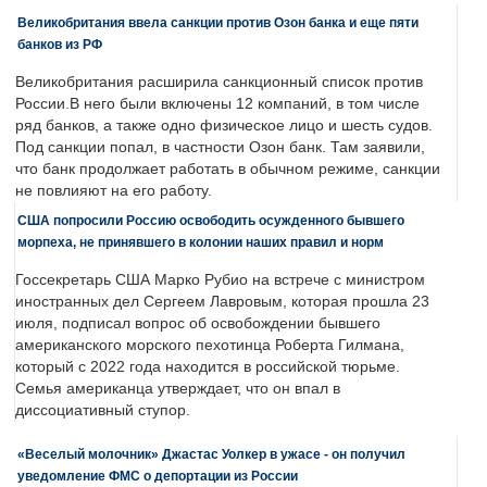
Великобритания ввела санкции против Озон банка и еще пяти
банков из РФ
Великобритания расширила санкционный список против
России.В него были включены 12 компаний, в том числе
ряд банков, а также одно физическое лицо и шесть судов.
Под санкции попал, в частности Озон банк. Там заявили,
что банк продолжает работать в обычном режиме, санкции
не повлияют на его работу.
США попросили Россию освободить осужденного бывшего
морпеха, не принявшего в колонии наших правил и норм
Госсекретарь США Марко Рубио на встрече с министром
иностранных дел Сергеем Лавровым, которая прошла 23
июля, подписал вопрос об освобождении бывшего
американского морского пехотинца Роберта Гилмана,
который с 2022 года находится в российской тюрьме.
Семья американца утверждает, что он впал в
диссоциативный ступор.
«Веселый молочник» Джастас Уолкер в ужасе - он получил
уведомление ФМС о депортации из России