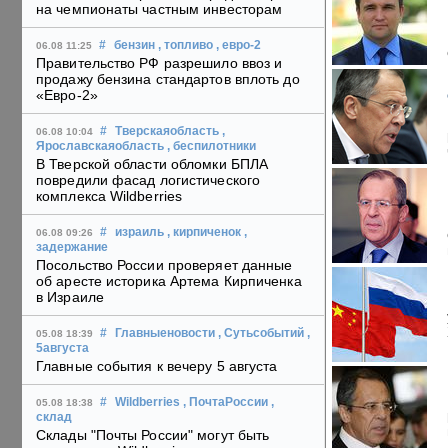
на чемпионаты частным инвесторам
#
бензин
, топливо
, евро-2
06.08 11:25
Правительство РФ разрешило ввоз и
продажу бензина стандартов вплоть до
«Евро-2»
#
Тверскаяобласть
,
06.08 10:04
Ярославскаяобласть
, беспилотники
В Тверской области обломки БПЛА
повредили фасад логистического
комплекса Wildberries
#
израиль
, кирпиченок
,
06.08 09:26
задержание
Посольство России проверяет данные
об аресте историка Артема Кирпиченка
в Израиле
#
Главныеновости
, Сутьсобытий
,
05.08 18:39
5августа
Главные события к вечеру 5 августа
#
Wildberries
, ПочтаРоссии
,
05.08 18:38
склад
Склады "Почты России" могут быть