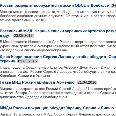
Россия разрешит вооружиться миссии ОБСЕ в Донбассе
04
Москва может согласиться на то, чтобы дополнительную группу н
Донбассе снабдили личным оружием. Об этом 4 июня заявил глав
эфире программы «Вести».
Российский МИД: Черные списки украинских артистов резул
дадут
23.05.2016
В Министерстве Иностранных Дел России отвергли идею составлен
украинских деятелей культуры как адекватный ответ политике Киева
что подобные списки нецелесообразны.
Джон Керри позвонил Сергею Лаврову, чтобы обсудить Сир
Украину
02.05.2016
Глава Госдепа Соединенных Штатов Америки Джон Керри 2 мая по
иностранных дел России Сергею Лаврову, чтобы обсудить с ним с
Карабахе, Сирии и в Украине.
Глава МИД России прибыл в Армению
21.04.2016
Министр иностранных дел России Сергей Лавров 21 апреля прибы
визитом. Завтра Лавров встретится с президентом страны Сержем 
дипведомства Эдвардом Налбандяном.
МИДы России и Франции обсудят Украину, Сирию и Ливию
Завтра, 19 апреля, глава МИД России Сергей Лавров встретится со