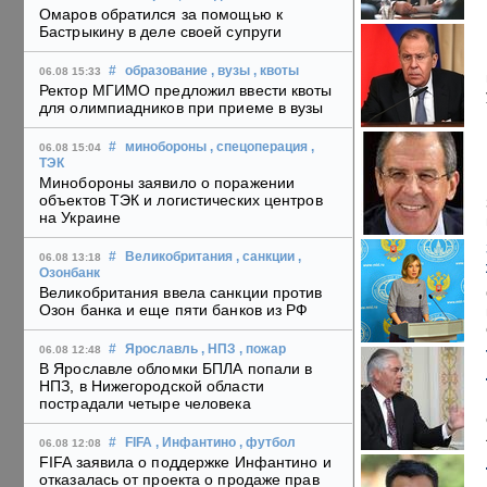
Омаров обратился за помощью к
Бастрыкину в деле своей супруги
#
образование
, вузы
, квоты
06.08 15:33
Ректор МГИМО предложил ввести квоты
для олимпиадников при приеме в вузы
#
минобороны
, спецоперация
,
06.08 15:04
ТЭК
Минобороны заявило о поражении
объектов ТЭК и логистических центров
на Украине
#
Великобритания
, санкции
,
06.08 13:18
Озонбанк
Великобритания ввела санкции против
Озон банка и еще пяти банков из РФ
#
Ярославль
, НПЗ
, пожар
06.08 12:48
В Ярославле обломки БПЛА попали в
НПЗ, в Нижегородской области
пострадали четыре человека
#
FIFA
, Инфантино
, футбол
06.08 12:08
FIFA заявила о поддержке Инфантино и
отказалась от проекта о продаже прав