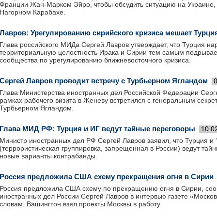
Франции Жан-Марком Эйро, чтобы обсудить ситуацию на Украине, в
Нагорном Карабахе.
Лавров: Урегулированию сирийского кризиса мешает Турци
Глава российского МИДа Сергей Лавров утверждает, что Турция на
территориальную целостность Ирака и Сирии тем самым подрывае
сообщества по урегулированию ближневосточного кризиса.
Сергей Лавров проводит встречу с Турбьерном Ягландом
Глава Министерства иностранных дел Российской Федерации Серге
рамках рабочего визита в Женеву встретился с генеральным секр
Турбьерном Ягландом.
Глава МИД РФ: Турция и ИГ ведут тайные переговоры
10.0
Министр иностранных дел РФ Сергей Лавров заявил, что Турция и 
(террористическая группировка, запрещенная в России) ведут тай
новые варианты контрабанды.
Россия предложила США схему прекращения огня в Сирии
Россия предложила США схему по прекращению огня в Сирии, со
иностранных дел России Сергей Лавров в интервью газете «Москов
словам, Вашингтон взял проекты Москвы в работу.