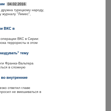
там
04.02.2016
 дружна турецкому народу,
у журналу "Лимес",
ии ВКС в
 операции ВКС в Сирии:
пока террористы в этом
раздувать" тему
еги Франка-Вальтера
аться в сложную
 во внутренние
зко ответил главе
просил не вмешиваться в