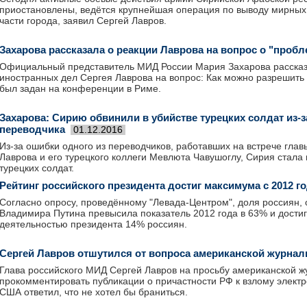
приостановлены, ведётся крупнейшая операция по выводу мирных 
части города, заявил Сергей Лавров.
Захарова рассказала о реакции Лаврова на вопрос о "проб
Официальный представитель МИД России Мария Захарова рассказ
иностранных дел Сергея Лаврова на вопрос: Как можно разрешить
был задан на конференции в Риме.
Захарова: Сирию обвинили в убийстве турецких солдат из-
переводчика
01.12.2016
Из-за ошибки одного из переводчиков, работавших на встрече гла
Лаврова и его турецкого коллеги Мевлюта Чавушоглу, Сирия стала 
турецких солдат.
Рейтинг российского президента достиг максимума с 2012 г
Согласно опросу, проведённому "Левада-Центром", доля россиян,
Владимира Путина превысила показатель 2012 года в 63% и дости
деятельностью президента 14% россиян.
Сергей Лавров отшутился от вопроса американской журнал
Глава российского МИД Сергей Лавров на просьбу американской ж
прокомментировать публикации о причастности РФ к взлому элект
США ответил, что не хотел бы браниться.