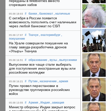
переданы в Wildberries вместо
сгоревших хабов
#
банки
, банкомат
, наличные
05.08 18:03
С октября в России появится
возможность пополнять счет наличными
через любой банкомат по СБП
#
Ткачук
, екатеринбург
,
05.08 17:07
покушение
На Урале совершили покушение на
главу завода-разработчика дронов
«Упырь» Ткачука
#
образование
, вузы
, выпускники
05.08 16:51
Выпускники все чаще стали выбирать
для поступления иностранные вузы или
российские колледжи
#
Путин
, назначение
, армия
05.08 16:21
Путин провел перестановки в
руководстве группировок российских
войск
#
Армия
, Индия
, авиация
05.08 13:55
Министр обороны Индии закрыл вопрос