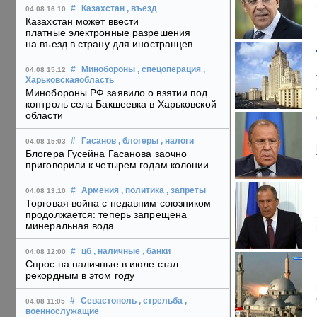
#
Казахстан
, въезд
04.08 16:10
Казахстан может ввести
платные электронные разрешения
на въезд в страну для иностранцев
#
Минобороны
, спецоперация
,
04.08 15:12
Харьковскаяобласть
Минобороны РФ заявило о взятии под
контроль села Бакшеевка в Харьковской
области
#
Гасанов
, блогеры
, налоги
04.08 15:03
Блогера Гусейна Гасанова заочно
приговорили к четырем годам колонии
#
Армения
, политика
, запреты
04.08 13:10
Торговая война с недавним союзником
продолжается: теперь запрещена
минеральная вода
#
цб
, наличные
, банки
04.08 12:00
Спрос на наличные в июле стал
рекордным в этом году
#
Севастополь
, стрельба
,
04.08 11:05
военнослужащие