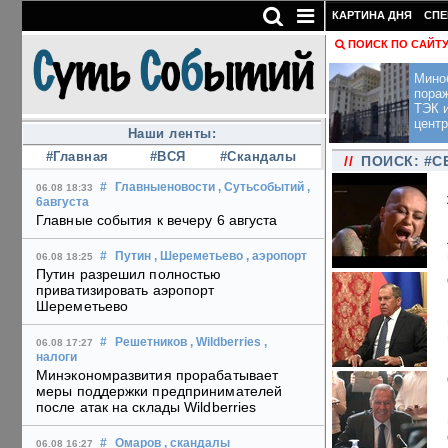
КАРТИНА ДНЯ
СПЕ
ПОИСК ПО САЙТ
Мино
пора
ТЭК и
центр
Наши ленты:
#Главная
#ВСЯ
#Скандалы
//
ПОИСК: #С
#
Главныеновости
, Сутьсобытий
,
06.08 18:33
6августа
Главные события к вечеру 6 августа
#
Путин
, Шереметьево
, аэропорт
06.08 18:25
Путин разрешил полностью
приватизировать аэропорт
Шереметьево
#
Решетников
, Wildberries
,
06.08 17:27
налоги
Минэкономразвития прорабатывает
меры поддержки предпринимателей
после атак на склады Wildberries
#
Омаров
, скандалы
06.08 16:27