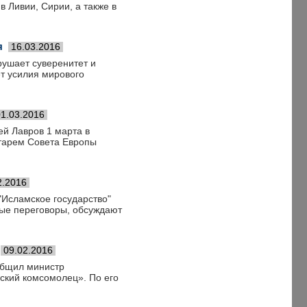
 Ливии, Сирии, а также в
я
16.03.2016
рушает суверенитет и
т усилия мирового
01.03.2016
й Лавров 1 марта в
етарем Совета Европы
2.2016
"Исламское государство"
ные переговоры, обсуждают
09.02.2016
общил министр
ский комсомолец». По его