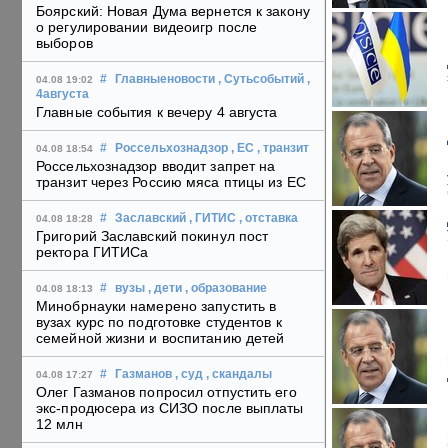
Боярский: Новая Дума вернется к закону
о регулировании видеоигр после
выборов
#
Главныеновости
, Сутьсобытий
,
04.08 19:02
4августа
Главные события к вечеру 4 августа
#
Россельхознадзор
, ЕС
, транзит
04.08 18:54
Россельхознадзор вводит запрет на
транзит через Россию мяса птицы из ЕС
#
Заславский
, ГИТИС
, отставка
04.08 18:28
Григорий Заславский покинул пост
ректора ГИТИСа
#
вузы
, дети
, образование
04.08 18:13
Минобрнауки намерено запустить в
вузах курс по подготовке студентов к
семейной жизни и воспитанию детей
#
Газманов
, суд
, скандалы
04.08 17:27
Олег Газманов попросил отпустить его
экс-продюсера из СИЗО после выплаты
12 млн