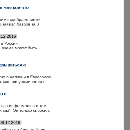
в мне кое-что
воими соображениями
о заявил Лавров за 3
.12.2016
 в России
е время может быть
казываться о
тно о наличии в Евросоюзе
аться при упоминании о
о с
ргла информацию о том,
илом". Он только спросил,
08.12.2016
спублики в Алеппо были