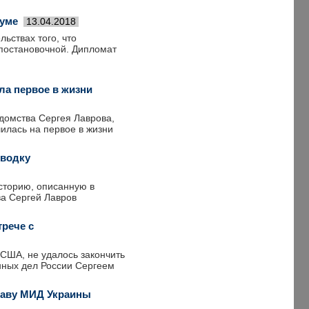
Думе
13.04.2018
ьствах того, что
постановочной. Дипломат
ла первое в жизни
домства Сергея Лаврова,
илась на первое в жизни
 водку
сторию, описанную в
ва Сергей Лавров
трече с
США, не удалось закончить
нных дел России Сергеем
главу МИД Украины