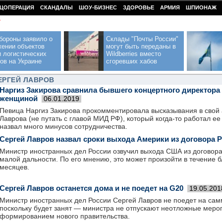
ЦОПЕРАЦИЯ
СКАНДАЛЫ
ШОУ-БИЗНЕС
ЗДОРОВЬЕ
АРМИЯ
ШПИОНАЖ
У
бороны заявило о
Склады "Почты России"
жении объектов
могут быть переданы в
 логистических
Wildberries вместо
ов на Украине
сгоревших хабов
ЕРГЕЙ ЛАВРОВ
Наргиз Закирова сравнила бывшего концертного директора 
женщиной
06.01.2019
Певица Наргиз Закирова прокомментировала высказывания в свой 
Лаврова (не путать с главой МИД РФ), который когда-то работал е
назвал много минусов сотрудничества.
Сергей Лавров назвал сроки выхода Америки из договора
Министр иностранных дел России озвучил выхода США из договора
малой дальности. По его мнению, это может произойти в течение 
месяцев.
Сергей Лавров останется дома и не поедет на G20
19.05.201
Министр иностранных дел России Сергей Лавров не поедет на сам
поскольку будет занят — министра не отпускают неотложные мероп
формированием нового правительства.