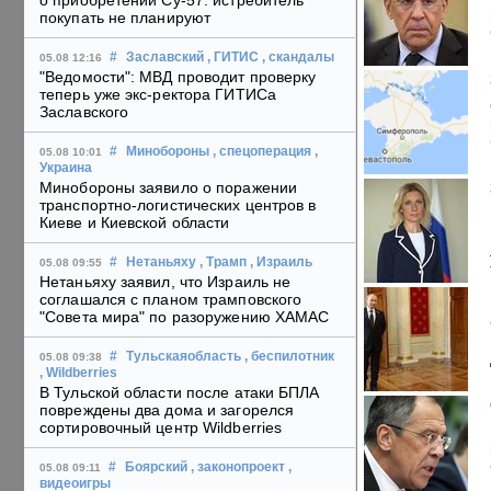
о приобретении Су-57: истребитель
покупать не планируют
#
Заславский
, ГИТИС
, скандалы
05.08 12:16
"Ведомости": МВД проводит проверку
теперь уже экс-ректора ГИТИСа
Заславского
#
Минобороны
, спецоперация
,
05.08 10:01
Украина
Минобороны заявило о поражении
транспортно-логистических центров в
Киеве и Киевской области
#
Нетаньяху
, Трамп
, Израиль
05.08 09:55
Нетаньяху заявил, что Израиль не
соглашался с планом трамповского
"Совета мира" по разоружению ХАМАС
#
Тульскаяобласть
, беспилотник
05.08 09:38
, Wildberries
В Тульской области после атаки БПЛА
повреждены два дома и загорелся
сортировочный центр Wildberries
#
Боярский
, законопроект
,
05.08 09:11
видеоигры