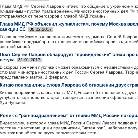
Глава МИД РФ Сергей Лавров считает, что общение с украинским 
Климкиным - пустая трата времени. Министр иностранных дел РФ п
отстраняется от переговоров с главой МИД Украины.
Глава МИД РФ объяснил журналистам, почему Москва ввел
санкции ЕС
05.02.2017
Глава российского внешнеполитического ведомства Сергей Лавров 
российское продэмбарго в отношении европейских производителей
честной мерой.
Поэт Сергей Лавров обнародует "провидческие" стихи про 
петуха
31.01.2017
В скором времени публика сможет ознакомиться с неизвестными д
стихами министра иностранных дел России Сергея Лаврова. Творч
представлено завтра, 1 февраля.
Китаю понравились слова Лаврова об отношении двух стра
Китаю понравились слова главы МИД России об отношениях двух ст
углублять партнёрство сторон, говорится в заявлении официальн
Хуа Чуньина.
Ролик с "рэп-поздравлением" от главы МИД России покори
Видеоролик, в котором глава МИД России Сергей Лавров подводит 
россиян с наступающими праздниками, "читая рэп", набирает поп
монтаж пришёлся по вкусу пользователям сети.