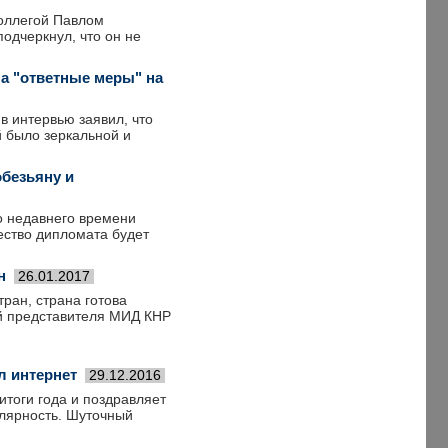
коллегой Павлом
одчеркнул, что он не
а "ответные меры" на
в интервью заявил, что
 было зеркальной и
обезьяну и
о недавнего времени
ество дипломата будет
н
26.01.2017
ран, страна готова
ый представителя МИД КНР
л интернет
29.12.2016
итоги года и поздравляет
улярность. Шуточный