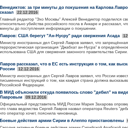
Венедиктов: за три минуты до покушения на Карлова Лавро
сказал
22.12.2016
Главный редактор "Эхо Москвы" Алексей Венедиктор поделился с
относительно убийства российского посла в Анкаре и рассказал, чт
минуты до поступления информации о покушении.
Лавров: США берегут "Ан-Нусру" ради свержения Асада
12
Министр иностранных дел Сергей Лавров заявил, что запрещённая
террористическая организация "Джабхат ан-Нусра" в определённо
использована США для свержения законного правительства Сирии.
Лавров рассказал, что в ЕС есть инструкция о том, как выс
России
12.12.2016
Министр иностранных дел Сергей Лавров заявил, что России извес
письменных инструкций о том, как каждая страна должна высказыв
Российской Федерации.
В МИД объяснили откуда появилось слово "дебил" на виде
Лавровым
09.12.2016
Официальный представитель МИД России Мария Захарова опрове
что глава ведомства Сергей Лавров назвал оператора Reuters "деб
что оператор хочет, пояснила чиновница.
Боевые действия армии Сирии в Алеппо приостановлены
Сегодня активные боевые действия армии Сирийской Арабской ре