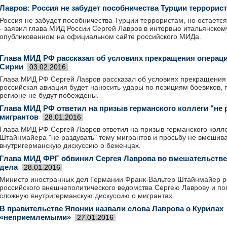
Лавров: Россия не забудет пособничества Турции террорис
Россия не забудет пособничества Турции террористам, но остается
- заявил глава МИД России Сергей Лавров в интервью итальянском
опубликованном на официальном сайте российского МИДа.
Глава МИД РФ рассказал об условиях прекращения операц
Сирии
03.02.2016
Глава МИД РФ Сергей Лавров рассказал об условиях прекращения
российская авиация будет наносить удары по позициям боевиков, 
регионе не будут побеждены.
Глава МИД РФ ответил на призыв германского коллеги "не 
мигрантов
28.01.2016
Глава МИД РФ Сергей Лавров ответил на призыв германского колл
Штайнмайера "не раздувать" тему мигрантов и просьбу не вмешив
внутригерманскую дискуссию о беженцах.
Глава МИД ФРГ обвинил Сергея Лаврова во вмешательстве
дела
28.01.2016
Министр иностранных дел Германии Франк-Вальтер Штайнмайер ре
российского внешнеполитического ведомства Сергею Лаврову и по
сложную внутригерманскую дискуссию о мигрантах.
В правительстве Японии назвали слова Лаврова о Курилах
«неприемлемыми»
27.01.2016