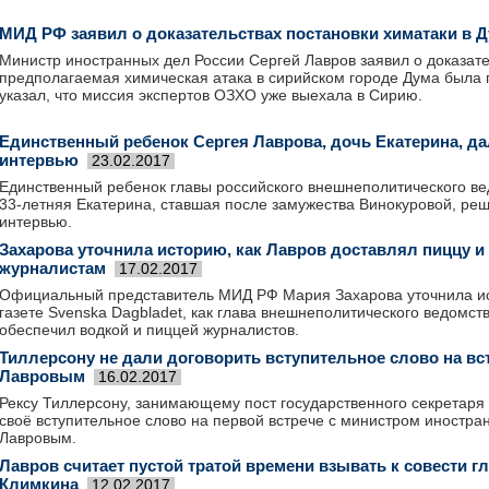
МИД РФ заявил о доказательствах постановки химатаки в 
Министр иностранных дел России Сергей Лавров заявил о доказател
предполагаемая химическая атака в сирийском городе Дума была 
указал, что миссия экспертов ОЗХО уже выехала в Сирию.
Единственный ребенок Сергея Лаврова, дочь Екатерина, да
интервью
23.02.2017
Единственный ребенок главы российского внешнеполитического ве
33-летняя Екатерина, ставшая после замужества Винокуровой, реш
интервью.
Захарова уточнила историю, как Лавров доставлял пиццу и
журналистам
17.02.2017
Официальный представитель МИД РФ Мария Захарова уточнила и
газете Svenska Dagbladet, как глава внешнеполитического ведомст
обеспечил водкой и пиццей журналистов.
Тиллерсону не дали договорить вступительное слово на вс
Лавровым
16.02.2017
Рексу Тиллерсону, занимающему пост государственного секретаря 
своё вступительное слово на первой встрече с министром иностра
Лавровым.
Лавров считает пустой тратой времени взывать к совести 
Климкина
12.02.2017