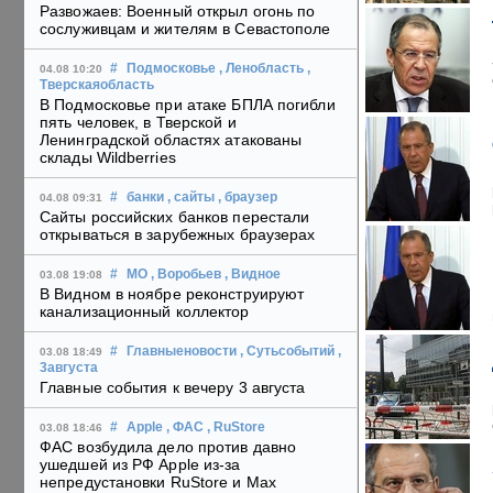
Развожаев: Военный открыл огонь по
сослуживцам и жителям в Севастополе
#
Подмосковье
, Ленобласть
,
04.08 10:20
Тверскаяобласть
В Подмосковье при атаке БПЛА погибли
пять человек, в Тверской и
Ленинградской областях атакованы
склады Wildberries
#
банки
, сайты
, браузер
04.08 09:31
Сайты российских банков перестали
открываться в зарубежных браузерах
#
МО
, Воробьев
, Видное
03.08 19:08
В Видном в ноябре реконструируют
канализационный коллектор
#
Главныеновости
, Сутьсобытий
,
03.08 18:49
3августа
Главные события к вечеру 3 августа
#
Apple
, ФАС
, RuStore
03.08 18:46
ФАС возбудила дело против давно
ушедшей из РФ Apple из-за
непредустановки RuStore и Max