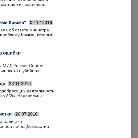
жителей из восточной
леме Крыма"
02.12.2016
ала об ответе министра
 проблему Крыма, который
за ошибки
вы МИД России Сергея
виновата в убийстве
ода
23.11.2016
 одобряющих деятельность
гла 86%. Недовольны
истки
26.07.2016
урналистки
ронной почты Демпартии