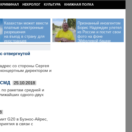
КРИМИНАЛ
НЕКРОЛОГ
КУЛЬТУРА
КНИЖНАЯ ПОЛКА
Казахстан может ввести
Признанный иноагентом
платные электронные
Борис Надеждин улетел
разрешения
из России и постит свои
на въезд в страну для
фото на фоне
иностранцев
Эйфелевой башни
с отвергнутой
адрес со стороны Сергея
е концертным директором и
 РСМД
25.10.2018
 по ракетам средней и
ближайших одного-двух
8
мит G20 в Буэнос-Айрес,
риятия в связи с