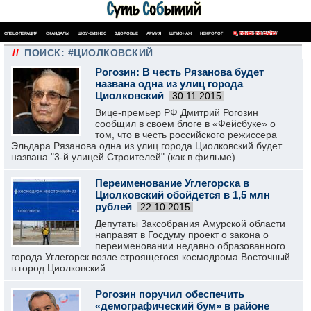
СПЕЦОПЕРАЦИЯ
СКАНДАЛЫ
ШОУ-БИЗНЕС
ЗДОРОВЬЕ
АРМИЯ
ШПИОНАЖ
НЕКРОЛОГ
ПОИСК ПО САЙТУ
//
ПОИСК: #ЦИОЛКОВСКИЙ
Рогозин: В честь Рязанова будет
названа одна из улиц города
Циолковский
30.11.2015
Вице-премьер РФ Дмитрий Рогозин
сообщил в своем блоге в «Фейсбуке» о
том, что в честь российского режиссера
Эльдара Рязанова одна из улиц города Циолковский будет
названа "3-й улицей Строителей" (как в фильме).
Переименование Углегорска в
Циолковский обойдется в 1,5 млн
рублей
22.10.2015
Депутаты Заксобрания Амурской области
направят в Госдуму проект о закона о
переименовании недавно образованного
города Углегорск возле строящегося космодрома Восточный
в город Циолковский.
Рогозин поручил обеспечить
«демографический бум» в районе