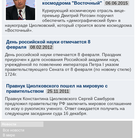
космодрома "Восточный"
06.06.2015
Курирующий космическую отрасль вице-
премьер Дмитрий Рогозин поручил
обеспечить «демографический бум» в
наукограде Циолковский, который строится возле космодрома
«Восточный».
День российской науки отмечается 8
февраля
08.02.2012
День российской науки отмечается 8 февраля. Праздник
приурочен к дате основания Российской академии наук,
учреждённой по повелению императора Петра I указом
правительствующего Сената от 8 февраля (по новому стилю)
1724г.
Правнук Циолковского пошел на мировую с
правительством
25.11.2011
Правнук Константина Циолковского Сергей Самбуров
предложил правительству РФ заключить мировое соглашение
по иску о рукописях ученого. Ответ ожидается получить на
следующем заседании суда 16 декабря.
Новости
Все новости
В мире