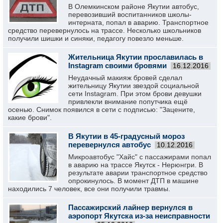
В Олемкинском районе Якутии автобус,
перевозивший воспитанников школы-
интерната, попал в аварию. Транспортное
средство перевернулось на трассе. Несколько школьников
получили шишки и синяки, педагогу повезло меньше.
Жительница Якутии прославилась в
Instagram своими бровями
16.12.2016
Неудачный макияж бровей сделал
жительницу Якутии звездой социальной
сети Instagram. При этом брови девушки
привлекли внимание попутчика ещё
осенью. Снимок появился в сети с подписью: "Зацените,
какие брови".
В Якутии в 45-градусный мороз
перевернулся автобус
10.12.2016
Микроавтобус "Хайс" с пассажирами попал
в аварию на трассе Якутск - Нерюнгри. В
результате аварии транспортное средство
опрокинулось. В момент ДТП в машине
находились 7 человек, все они получили травмы.
Пассажирский лайнер вернулся в
аэропорт Якутска из-за неисправности