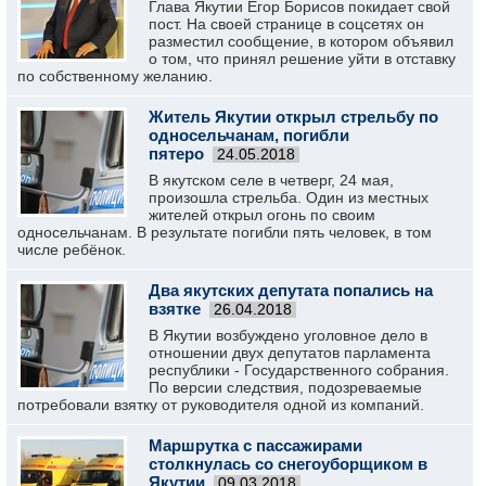
Глава Якутии Егор Борисов покидает свой
пост. На своей странице в соцсетях он
разместил сообщение, в котором объявил
о том, что принял решение уйти в отставку
по собственному желанию.
Житель Якутии открыл стрельбу по
односельчанам, погибли
пятеро
24.05.2018
В якутском селе в четверг, 24 мая,
произошла стрельба. Один из местных
жителей открыл огонь по своим
односельчанам. В результате погибли пять человек, в том
числе ребёнок.
Два якутских депутата попались на
взятке
26.04.2018
В Якутии возбуждено уголовное дело в
отношении двух депутатов парламента
республики - Государственного собрания.
По версии следствия, подозреваемые
потребовали взятку от руководителя одной из компаний.
Маршрутка с пассажирами
столкнулась со снегоуборщиком в
Якутии
09.03.2018