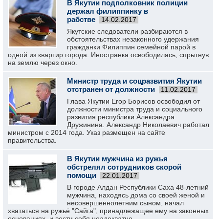
В Якутии подполковник полиции
держал филиппинку в
рабстве
14.02.2017
Якутские следователи разбираются в
обстоятельствах незаконного удержания
гражданки Филиппин семейной парой в
одной из квартир города. Иностранка освободилась, спрыгнув
на землю через окно.
Министр труда и соцразвития Якутии
отстранен от должности
11.02.2017
Глава Якутии Егор Борисов освободил от
должности министра труда и социального
развития республики Александра
Дружинина. Александр Николаевич работал
министром с 2014 года. Указ размещен на сайте
правительства.
В Якутии мужчина из ружья
обстрелял сотрудников скорой
помощи
22.01.2017
В городе Алдан Республики Саха 48-летний
мужчина, находясь дома со своей женой и
несовершеннолетним сыном, начал
хвататься на ружьё "Сайга", принадлежащее ему на законных
основаниях, и вести себя неадекватно.