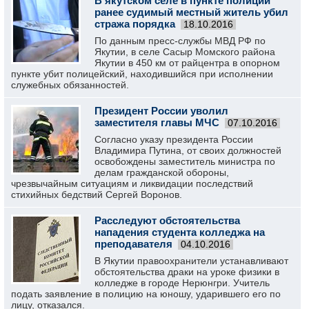
В якутском селе в пункте полиции
ранее судимый местный житель убил
стража порядка
18.10.2016
По данным пресс-службы МВД РФ по
Якутии, в селе Сасыр Момского района
Якутии в 450 км от райцентра в опорном
пункте убит полицейский, находившийся при исполнении
служебных обязанностей.
Президент России уволил
заместителя главы МЧС
07.10.2016
Согласно указу президента России
Владимира Путина, от своих должностей
освобождены заместитель министра по
делам гражданской обороны,
чрезвычайным ситуациям и ликвидации последствий
стихийных бедствий Сергей Воронов.
Расследуют обстоятельства
нападения студента колледжа на
преподавателя
04.10.2016
В Якутии правоохранители устанавливают
обстоятельства драки на уроке физики в
колледже в городе Нерюнгри. Учитель
подать заявление в полицию на юношу, ударившего его по
лицу, отказался.