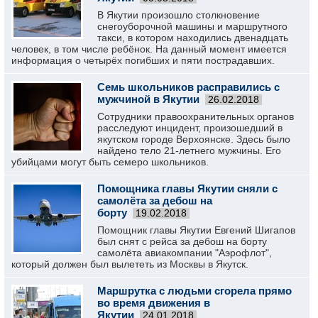
В Якутии произошло столкновение
снегоуборочной машины и маршрутного
такси, в котором находились двенадцать
человек, в том числе ребёнок. На данный момент имеется
информация о четырёх погибших и пяти пострадавших.
Семь школьников расправились с
мужчиной в Якутии
26.02.2018
Сотрудники правоохранительных органов
расследуют инцидент, произошедший в
якутском городе Верхоянске. Здесь было
найдено тело 21-летнего мужчины. Его
убийцами могут быть семеро школьников.
Помощника главы Якутии сняли с
самолёта за дебош на
борту
19.02.2018
Помощник главы Якутии Евгений Шигапов
был снят с рейса за дебош на борту
самолёта авиакомпании "Аэрофлот",
который должен был вылететь из Москвы в Якутск.
Маршрутка с людьми сгорела прямо
во время движения в
Якутии
24.01.2018