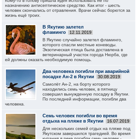
Кому-то в голову пришла идея использовать не по
назначению антисептическое средство. Как итог - шесть
человек скончались от отравления. Врачи сейчас борются за
жизнь ещё троих.
В Якутию залетел
фламинго
12.11.2019
В Якутию случайно залетел фламинго,
которого спасли местные коневоды.
Экзотическая птица была доставлена в
ветеринарный участок города Нюрба, где
ей должны оказать необходимую помощь.
Два человека погибли при аварийной
посадке Ан-2 в Якутии
30.08.2019
Самолёт Ан-2, на борту которого
находились семь человек, в пятницу
совершил вынужденную посадку в Якутии.
По последней информации, погибли два
человека.
Семь человек погибли во время
отдыха на пляже в Якутии
16.07.2019
Для нескольких семей отдых на пляже под
Якутском завершился трагедией. Во время
купания в реке погибли семь человек -