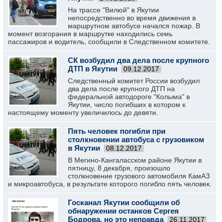
На трассе "Вилюй" в Якутии
непосредственно во время движения в
маршрутном автобусе начался пожар. В
момент возгорания в маршрутке находились семь
пассажиров и водитель, сообщили в Следственном комитете.
СК возбудил два дела после крупного
ДТП в Якутии
09.12.2017
Следственный комитет России возбудил
два дела после крупного ДТП на
федеральной автодороге "Колыма" в
Якутии, число погибших в котором к
настоящему моменту увеличилось до девяти.
Пять человек погибли при
столкновении автобуса с грузовиком
в Якутии
08.12.2017
В Мегино-Кангаласском районе Якутии в
пятницу, 8 декабря, произошло
столкновение грузового автомобиля КамАЗ
и микроавтобуса, в результате которого погибло пять человек.
Госканал Якутии сообщили об
обнаружении останков Сергея
Бодрова, но это неправда
26.11.2017