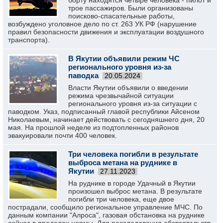
борту находятся четыре человека - пилот и
трое пассажиров. Были организованы
поисково-спасательные работы,
возбуждено уголовное дело по ст. 263 УК РФ (нарушение
правил безопасности движения и эксплуатации воздушного
транспорта).
В Якутии объявили режим ЧС
регионального уровня из-за
паводка
20.05.2024
Власти Якутии объявили о введении
режима чрезвычайной ситуации
регионального уровня из-за ситуации с
паводком. Указ, подписанный главой республики Айсеном
Николаевым, начинает действовать с сегодняшнего дня, 20
мая. На прошлой неделе из подтопленных районов
эвакуировали почти 400 человек.
Три человека погибли в результате
выброса метана на руднике в
Якутии
27.11.2023
На руднике в городе Удачный в Якутии
произошел выброс метана. В результате
погибли три человека, еще двое
пострадали, сообщило региональное управление МЧС. По
данным компании "Алроса", газовая обстановка на руднике