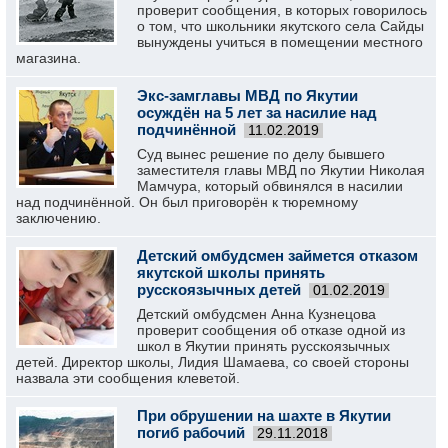
проверит сообщения, в которых говорилось
о том, что школьники якутского села Сайды
вынуждены учиться в помещении местного
магазина.
Экс-замглавы МВД по Якутии
осуждён на 5 лет за насилие над
подчинённой
11.02.2019
Суд вынес решение по делу бывшего
заместителя главы МВД по Якутии Николая
Мамчура, который обвинялся в насилии
над подчинённой. Он был приговорён к тюремному
заключению.
Детский омбудсмен займется отказом
якутской школы принять
русскоязычных детей
01.02.2019
Детский омбудсмен Анна Кузнецова
проверит сообщения об отказе одной из
школ в Якутии принять русскоязычных
детей. Директор школы, Лидия Шамаева, со своей стороны
назвала эти сообщения клеветой.
При обрушении на шахте в Якутии
погиб рабочий
29.11.2018