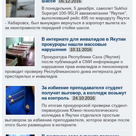
шасси
05.12.2016
В понедельник, 5 декабря, самолет Sukhoi
Superjet 100-95LR авиакомпании "Якутия",
выполнявший рейс 495 по маршруту Якутск
- Хабаровск, был вынужден вернуться в аэропорт вылета из-
за неисправности передней стойки шасси.
В интернате для инвалидов в Якутии
прокуроры нашли массовые
нарушения
10.11.2016
Прокуратура Республики Саха (Якутия)
после публикаций в СМИ информации о
нарушении прав инвалидов и пенсионеров
проводит проверку Республиканского дома интерната для
престарелых и инвалидов.
За избиение преподавателя студент
получит выговор, а колледж возьмут
на контроль
24.10.2016
По итогам прокурорской проверки студент-
первокурсник Южно-технологического
колледжа в Якутии отделался простым
выговором за избиение преподавателя, которое вскоре после
этого было размещено в интернете.