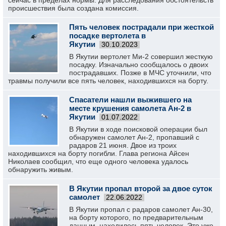
сейчас в пределах нормы. Для расследования обстоятельств
происшествия была создана комиссия.
Пять человек пострадали при жесткой
посадке вертолета в
Якутии
30.10.2023
В Якутии вертолет Ми-2 совершил жесткую
посадку. Изначально сообщалось о двоих
пострадавших. Позже в МЧС уточнили, что
травмы получили все пять человек, находившихся на борту.
Спасатели нашли выжившего на
месте крушения самолета Ан-2 в
Якутии
01.07.2022
В Якутии в ходе поисковой операции был
обнаружен самолет Ан-2, пропавший с
радаров 21 июня. Двое из троих
находившихся на борту погибли. Глава региона Айсен
Николаев сообщил, что еще одного человека удалось
обнаружить живым.
В Якутии пропал второй за двое суток
самолет
22.06.2022
В Якутии пропал с радаров самолет Ан-30,
на борту которого, по предварительным
данным, находилось пять человек. Это уже