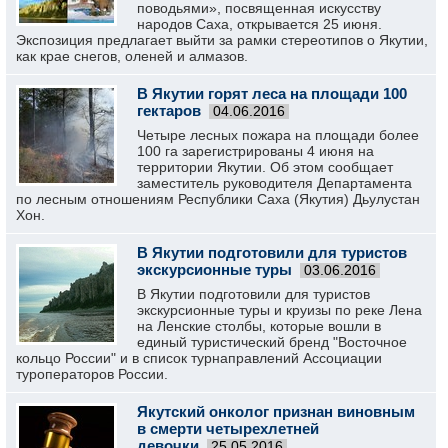
поводьями», посвященная искусству
народов Саха, открывается 25 июня.
Экспозиция предлагает выйти за рамки стереотипов о Якутии,
как крае снегов, оленей и алмазов.
В Якутии горят леса на площади 100
гектаров
04.06.2016
Четыре лесных пожара на площади более
100 га зарегистрированы 4 июня на
территории Якутии. Об этом сообщает
заместитель руководителя Департамента
по лесным отношениям Республики Саха (Якутия) Дьулустан
Хон.
В Якутии подготовили для туристов
экскурсионные туры
03.06.2016
В Якутии подготовили для туристов
экскурсионные туры и круизы по реке Лена
на Ленские столбы, которые вошли в
единый туристический бренд "Восточное
кольцо России" и в список турнаправлений Ассоциации
туроператоров России.
Якутский онколог признан виновным
в смерти четырехлетней
девочки
25.05.2016