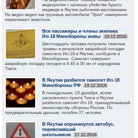
видеоролик с записью убийства бурого
медведя в Якутии рабочими-вахтовиками.
На видео видно как грузовые автомобили "Урал" намеренно
переезжают животное.
Все пассажиры и члены экипажа
Ил-18 Минобороны живы
19.12.2016
Шестнадцать человек получили тяжелые
травмы в результате аварийной посадки
самолета Ил-18 в Якутии, сообщили в
Минобороны. Самолет совершил
аварийную посадку сегодня в 4:45 в 30 км от аэродрома
Тикси.
В Якутии разбился самолет Ил-18
Минобороны РФ
19.12.2016
В понедельник, 19 декабря, возле
населенного пункта Тикси в Якутии
разбился самолет Ил-18, принадлежавший
министерству обороны России. По
предварительным данным, погибли 27 человек.
В Якутии опрокинулся автобус,
перевозивший
школьников
17.12.2016