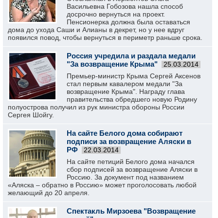
Васильевна Гобозова нашла способ
досрочно вернуться на проект.
Пенсионерка должна была оставаться
дома до ухода Саши и Алианы в декрет, но у нее вдруг
появился повод, чтобы вернуться в периметр раньше срока.
Россия учредила и раздала медали
"За возвращение Крыма"
25.03.2014
Премьер-министр Крыма Сергей Аксенов
стал первым кавалером медали "За
возвращение Крыма". Награду глава
правительства обредшего новую Родину
полуострова получил из рук министра обороны России
Сергея Шойгу.
На сайте Белого дома собирают
подписи за возвращение Аляски в
РФ
22.03.2014
На сайте петиций Белого дома начался
сбор подписей за возвращение Аляски в
Россию. За документ под названием
«Аляска – обратно в Россию» может проголосовать любой
желающий до 20 апреля.
Спектакль Мирзоева "Возвращение