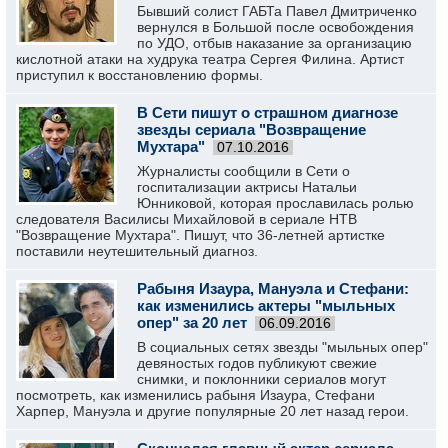
Бывший солист ГАБТа Павел Дмитриченко
вернулся в Большой после освобождения
по УДО, отбыв наказание за организацию
кислотной атаки на худрука театра Сергея Филина. Артист
приступил к восстановлению формы.
В Сети пишут о страшном диагнозе
звезды сериала "Возвращение
Мухтара"
07.10.2016
Журналисты сообщили в Сети о
госпитализации актрисы Натальи
Юнниковой, которая прославилась ролью
следователя Василисы Михайловой в сериале НТВ
"Возвращение Мухтара". Пишут, что 36-летней артистке
поставили неутешительный диагноз.
Рабыня Изаура, Мануэла и Стефани:
как изменились актеры "мыльных
опер" за 20 лет
06.09.2016
В социальных сетях звезды "мыльных опер"
девяностых годов публикуют свежие
снимки, и поклонники сериалов могут
посмотреть, как изменились рабыня Изаура, Стефани
Харпер, Мануэла и другие популярные 20 лет назад герои.