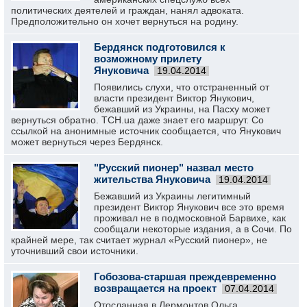
политических деятелей и граждан, нанял адвоката.
Предположительно он хочет вернуться на родину.
Бердянск подготовился к
возможному прилету
Януковича
19.04.2014
Появились слухи, что отстраненный от
власти президент Виктор Янукович,
бежавший из Украины, на Пасху может
вернуться обратно. ТСН.ua даже знает его маршрут. Со
ссылкой на анонимные источник сообщается, что Янукович
может вернуться через Бердянск.
"Русский пионер" назвал место
жительства Януковича
19.04.2014
Бежавший из Украины легитимный
президент Виктор Янукович все это время
проживал не в подмосковной Барвихе, как
сообщали некоторые издания, а в Сочи. По
крайней мере, так считает журнал «Русский пионер», не
уточнивший свои источники.
Гобозова-старшая преждевременно
возвращается на проект
07.04.2014
Отосланная в Лермонтов Ольга