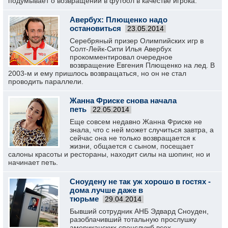
подумывает о возвращении в футбол в качестве игрока.
Авербух: Плющенко надо
остановиться
23.05.2014
Серебряный призер Олимпийских игр в
Солт-Лейк-Сити Илья Авербух
прокомментировал очередное
возвращение Евгения Плющенко на лед. В
2003-м и ему пришлось возвращаться, но он не стал
проводить параллели.
Жанна Фриске снова начала
петь
22.05.2014
Еще совсем недавно Жанна Фриске не
знала, что с ней может случиться завтра, а
сейчас она не только возвращается к
жизни, общается с сыном, посещает
салоны красоты и рестораны, находит силы на шопинг, но и
начинает петь.
Сноудену не так уж хорошо в гостях -
дома лучше даже в
тюрьме
29.04.2014
Бывший сотрудник АНБ Эдвард Сноуден,
разоблачивший тотальную прослушку
американских спецслужб всех