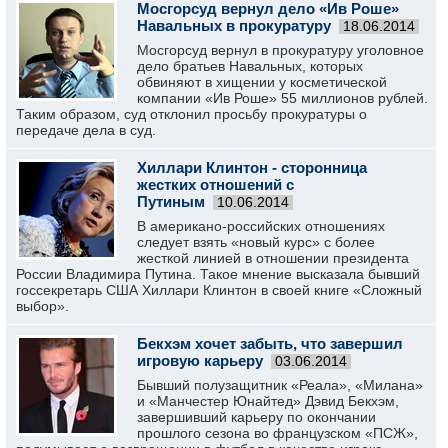
Мосгорсуд вернул дело «Ив Роше»
Навальных в прокуратуру
18.06.2014
Мосгорсуд вернул в прокуратуру уголовное
дело братьев Навальных, которых
обвиняют в хищении у косметической
компании «Ив Роше» 55 миллионов рублей.
Таким образом, суд отклонил просьбу прокуратуры о
передаче дела в суд.
Хиллари Клинтон - сторонница
жестких отношений с
Путиным
10.06.2014
В американо-российских отношениях
следует взять «новый курс» с более
жесткой линией в отношении президента
России Владимира Путина. Такое мнение высказала бывший
госсекретарь США Хиллари Клинтон в своей книге «Сложный
выбор».
Бекхэм хочет забыть, что завершил
игровую карьеру
03.06.2014
Бывший полузащитник «Реала», «Милана»
и «Манчестер Юнайтед» Дэвид Бекхэм,
завершивший карьеру по окончании
прошлого сезона во французском «ПСЖ»,