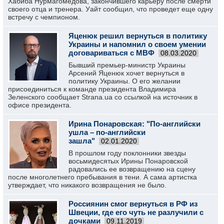
Хабиба Нурмагомедова, закончившего карьеру после смерти
своего отца и тренера. Уайт сообщил, что проведет еще одну
встречу с чемпионом.
Яценюк решил вернуться в политику
Украины и напомнил о своем умении
договариваться с МВФ
08.03.2020
Бывший премьер-министр Украины
Арсений Яценюк хочет вернуться в
политику Украины. О его желании
присоединиться к команде президента Владимира
Зеленского сообщает Strana.ua со ссылкой на источник в
офисе президента.
Ирина Понаровская: "По-английски
ушла – по-английски
зашла"
02.01.2020
В прошлом году поклонники звезды
восьмидесятых Ирины Понаровской
радовались ее возвращению на сцену
после многолетнего пребывания в тени. А сама артистка
утверждает, что никакого возвращения не было.
Россиянин смог вернуться в РФ из
Швеции, где его чуть не разлучили с
дочками
09.11.2019