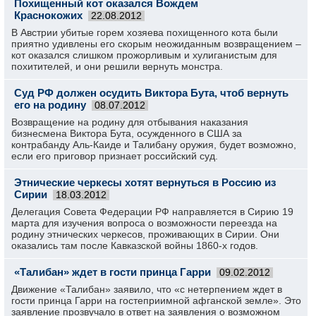
Похищенный кот оказался Вождем
Краснокожих
22.08.2012
В Австрии убитые горем хозяева похищенного кота были
приятно удивлены его скорым неожиданным возвращением –
кот оказался слишком прожорливым и хулиганистым для
похитителей, и они решили вернуть монстра.
Суд РФ должен осудить Виктора Бута, чтоб вернуть
его на родину
08.07.2012
Возвращение на родину для отбывания наказания
бизнесмена Виктора Бута, осужденного в США за
контрабанду Аль-Каиде и Талибану оружия, будет возможно,
если его приговор признает российский суд.
Этнические черкесы хотят вернуться в Россию из
Сирии
18.03.2012
Делегация Совета Федерации РФ направляется в Сирию 19
марта для изучения вопроса о возможности переезда на
родину этнических черкесов, проживающих в Сирии. Они
оказались там после Кавказской войны 1860-х годов.
«Талибан» ждет в гости принца Гарри
09.02.2012
Движение «Талибан» заявило, что «с нетерпением ждет в
гости принца Гарри на гостеприимной афганской земле». Это
заявление прозвучало в ответ на заявления о возможном