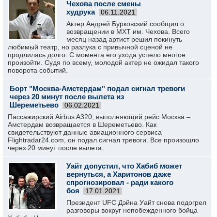
Чехова после смены
худрука
06.11.2021
Актер Андрей Бурковский сообщил о
возвращении в МХТ им. Чехова. Всего
месяц назад артист решил покинуть
любимый театр, но разлука с привычной сценой не
продлилась долго. С момента его ухода успело многое
произойти. Судя по всему, молодой актер не ожидал такого
поворота событий.
Борт "Москва-Амстердам" подал сигнал тревоги
через 20 минут после вылета из
Шереметьево
06.02.2021
Пассажирский Airbus A320, выполняющий рейс Москва –
Амстердам возвращается в Шереметьево. Как
свидетельствуют данные авиационного сервиса
Flightradar24.com, он подал сигнал тревоги. Все произошло
через 20 минут после вылета.
Уайт допустил, что Хабиб может
вернуться, а Харитонов даже
спрогнозировал - ради какого
боя
17.01.2021
Президент UFC Дэйна Уайт снова подогрел
разговоры вокруг непобежденного бойца