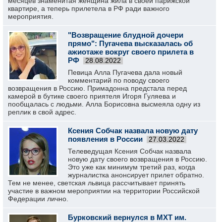
месяцев знаменитая женщина жила в своей парижской
квартире, а теперь прилетела в РФ ради важного
мероприятия.
"Возвращение блудной дочери
прямо": Пугачева высказалась об
ажиотаже вокруг своего прилета в
РФ
28.08.2022
Певица Алла Пугачева дала новый
комментарий по поводу своего
возвращения в Россию. Примадонна предстала перед
камерой в бутике своего приятеля Игоря Гуляева и
пообщалась с людьми. Алла Борисовна высмеяла одну из
реплик в свой адрес.
Ксения Собчак назвала новую дату
появления в России
27.03.2022
Телеведущая Ксения Собчак назвала
новую дату своего возвращения в Россию.
Это уже как минимум третий раз, когда
журналистка анонсирует прилет обратно.
Тем не менее, светская львица рассчитывает принять
участие в важном мероприятии на территории Российской
Федерации лично.
Бурковский вернулся в МХТ им.