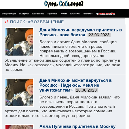
СПЕЦОПЕРАЦИЯ
СКАНДАЛЫ
ШОУ-БИЗНЕС
ЗДОРОВЬЕ
АРМИЯ
ШПИОНАЖ
НЕКРОЛОГ
ПОИСК ПО САЙТУ
//
ПОИСК: #ВОЗВРАЩЕНИЕ
Даня Милохин передумал прилетать в
Россию - пока боится
23.06.2023
Блогер и артист Даня Милохин сообщил
поклонникам о том, что он решил
повременить с возвращением в Россию.
Несколько дней назад прозвучало
объявление от юной звезды соцсетей о планах по прилету в
Москву. Но, как оказалось, молодой человек решил, что пока
не время.
Даня Милохин может вернуться в
Россию: «Надеюсь, меня не
уничтожат там»
18.06.2023
Блогер и певец Даня Милохин заявил, что
не исключена вероятность его
возвращения в Россию. При этом юный
артист дал понять, что испытывает некоторые сомнения
относительно того, как его примут на родине.
Алла Пугачева прилетела в Москву