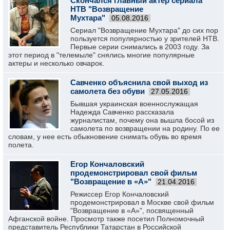
Скончался главный актер сериала
НТВ "Возвращение
Мухтара"
05.08.2016
Сериал "Возвращение Мухтара" до сих пор
пользуется популярностью у зрителей НТВ.
Первые серии снимались в 2003 году. За
этот период в "телемыле" снялись многие популярные
актеры и несколько овчарок.
Савченко объяснила свой выход из
самолета без обуви
27.05.2016
Бывшая украинская военнослужащая
Надежда Савченко рассказала
журналистам, почему она вышла босой из
самолета по возвращении на родину. По ее
словам, у нее есть обыкновение снимать обувь во время
полета.
Егор Кончаловский
продемонстрировал свой фильм
"Возвращение в «А»"
21.04.2016
Режиссер Егор Кончаловский
продемонстрировал в Москве свой фильм
"Возвращение в «А»", посвященный
Афганской войне. Просмотр также посетил Полномочный
представитель Республики Татарстан в Российской