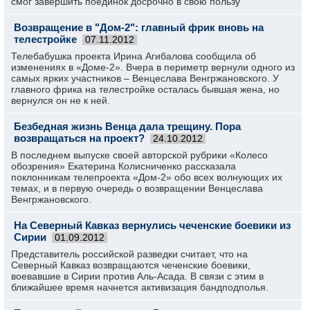
смог завершить поединок досрочно в свою пользу
Возвращение в "Дом-2": главный фрик вновь на
телестройке
07.11.2012
Телебабушка проекта Ирина Агибалова сообщила об
изменениях в «Доме-2». Вчера в периметр вернули одного из
самых ярких участников – Венцеслава Венгржановского. У
главного фрика на телестройке осталась бывшая жена, но
вернулся он не к ней.
Безбедная жизнь Венца дала трещину. Пора
возвращаться на проект?
24.10.2012
В последнем выпуске своей авторской рубрики «Колесо
обозрения» Екатерина Колисниченко рассказала
поклонникам телепроекта «Дом-2» обо всех волнующих их
темах, и в первую очередь о возвращении Венцеслава
Венгржановского.
На Северный Кавказ вернулись чеченские боевики из
Сирии
01.09.2012
Представитель российской разведки считает, что на
Северный Кавказ возвращаются чеченские боевики,
воевавшие в Сирии против Аль-Асада. В связи с этим в
ближайшее время начнется активизация бандподполья.