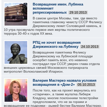
Возвращение имен. Лубянка
вспоминает
репрессированных
29.10.2013
В самом центре Москвы, там, где вместо
памятника главному чекисту СССР Феликсу
Дзержинскому лежит Соловецкий камень, в
10 утра прозвучало первое имя жертвы политического
террора 30-40-х годов ХХ века.
РПЦ не хочет возвращения
Дзержинского на Лубянку
24.10.2013
Возвращение памятника Феликсу
Дзержинскому на Лубянской площади
оскорбит память всех, кто невинно
пострадал при СССР, уверен глава отдела
внешних церковных связей Московского патриархата
митрополит Волоколамский Иларион.
Валерия Мастерко назвала условия
возвращения в «Дом-2»
05.10.2013
После того, как на проект вернулись его
«старички», а также мулатка Либерж
Кладону, многие поклонники телестройки
предположили, что не за горами и
возвращение ее подружки - рыжей бестии Валерии Мастерко.