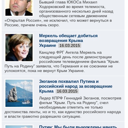
Бывший глава ЮКОСа Михаил
Ходорковский во время телемоста,
организованного несколько дней назад
общественным сетевым движением
«Открытая Россия», не исключил, что может вернуться в
Россию, причем очень скоро.
Меркель обещает добиться
возвращения Крыма
Украине
16.03.2015
Канцлер ФРГ Ангела Меркель на
следующий день после демонстрации
российским телевидением фильма "Крым.
Путь на Родину" заявила, что Германия и ее союзники не
успокоятся, пока не вернут Крым Украине.
Зюганов похвалил Путина и
российский народ за возвращение
Крыма
16.03.2015
Лидер КПРФ Геннадий Зюганов, посмотрев
фильм "Крым. Путь на Родину", счел
необходимым отметить не только
достоинства ленты, но и то, как единство российского народа
и власти грамотно разрешило ситуацию.
Путин: Мы были вынуждены начать