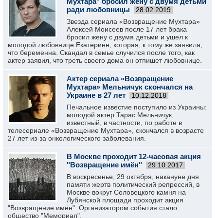
Мухтара" бросил жену с двумя детьми
ради любовницы
28.02.2019
Звезда сериала «Возвращение Мухтара»
Алексей Моисеев после 17 лет брака
бросил жену с двумя детьми и ушел к
молодой любовнице Екатерине, которая, к тому же заявила,
что беременна. Скандал в семье случился после того, как
актер заявил, что треть своего дома он отпишет любовнице.
Актер сериала «Возвращение
Мухтара» Мельничук скончался на
Украине в 27 лет
10.12.2018
Печальное известие поступило из Украины:
молодой актер Тарас Мельничук,
известный, в частности, по работе в
телесериале «Возвращение Мухтара», скончался в возрасте
27 лет из-за онкологического заболевания.
В Москве проходит 12-часовая акция
"Возвращение имён"
29.10.2017
В воскресенье, 29 октября, накануне дня
памяти жертв политический репрессий, в
Москве вокруг Соловецкого камня на
Лубянской площади проходит акция
"Возвращение имён". Организатором события стало
общество "Мемориал".