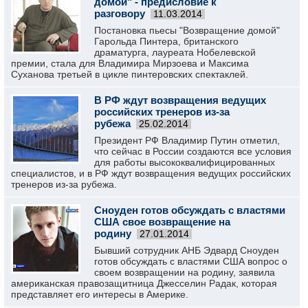
домой" - предисловие к
разговору
11.03.2014
Постановка пьесы "Возвращение домой"
Гарольда Пинтера, британского
драматурга, лауреата Нобелевской
премии, стала для Владимира Мирзоева и Максима
Суханова третьей в цикле пинтеровских спектаклей.
В РФ ждут возвращения ведущих
российских тренеров из-за
рубежа
25.02.2014
Президент РФ Владимир Путин отметил,
что сейчас в России создаются все условия
для работы высококвалифицированных
специалистов, и в РФ ждут возвращения ведущих российских
тренеров из-за рубежа.
Сноуден готов обсуждать с властями
США свое возвращение на
родину
27.01.2014
Бывший сотрудник АНБ Эдвард Сноуден
готов обсуждать с властями США вопрос о
своем возвращении на родину, заявила
американская правозащитница Джесселин Радак, которая
представляет его интересы в Америке.