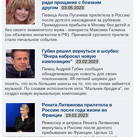
ради прощания с близким
другом
03.05.2023
Певица Алла Пугачева прилетела в Россию
после долгого нахождения за рубежом.
Примадонна прибыла в Москву без детей и
без своего знаменитого мужа - юмориста Максима Галкина
(он объявлен иноагентом в РФ). Причиной срочного прилета
стало печальное событие.
Губин решил вернуться в шоубиз:
"Вчера набросал новую
композицию"
23.02.2023
Певец Андрей Губин сообщил
обнадеживающую новость для своих
поклонников. 48-летний шоумен дал
понять, что есть большие шансы на то, что он снова займется
музыкой. По словам исполнителя хита "Мальчик-бродяга", он
создал новую музыкальную композицию.
Рената Литвинова прилетела в
Россию после года жизни во
Франции
19.02.2023
Режиссер и актриса Рената Литвинова
вернулась в Россию после долгого
пребывания во Франции. Целых 11