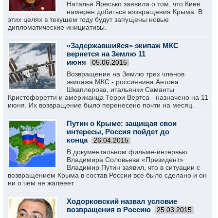
Наталья Яресько заявила о том, что Киев
намерен добиться возвращения Крыма. В
этих целях в текущем году будут запущены новые
дипломатические инициативы.
«Задержавшийся» экипаж МКС
вернется на Землю 11
июня
05.06.2015
Возвращение на Землю трех членов
экипажа МКС - россиянина Антона
Шкаплерова, итальянки Саманты
Кристофоретти и американца Терри Вертса - назначено на 11
июня. Их возвращение было перенесено почти на месяц.
Путин о Крыме: защищая свои
интересы, Россия пойдет до
конца
26.04.2015
В документальном фильме-интервью
Владимира Соловьева «Президент»
Владимир Путин заявил, что в ситуации с
возвращением Крыма в состав России все было сделано и он
ни о чем не жалееет.
Ходорковский назвал условие
возвращения в Россию
25.03.2015