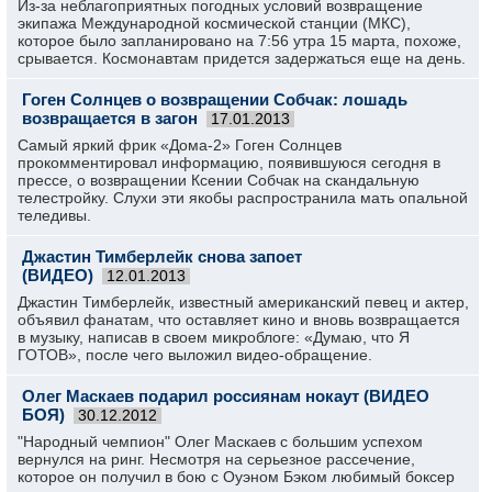
Из-за неблагоприятных погодных условий возвращение
экипажа Международной космической станции (МКС),
которое было запланировано на 7:56 утра 15 марта, похоже,
срывается. Космонавтам придется задержаться еще на день.
Гоген Солнцев о возвращении Собчак: лошадь
возвращается в загон
17.01.2013
Самый яркий фрик «Дома-2» Гоген Солнцев
прокомментировал информацию, появившуюся сегодня в
прессе, о возвращении Ксении Собчак на скандальную
телестройку. Слухи эти якобы распространила мать опальной
теледивы.
Джастин Тимберлейк снова запоет
(ВИДЕО)
12.01.2013
Джастин Тимберлейк, известный американский певец и актер,
объявил фанатам, что оставляет кино и вновь возвращается
в музыку, написав в своем микроблоге: «Думаю, что Я
ГОТОВ», после чего выложил видео-обращение.
Олег Маскаев подарил россиянам нокаут (ВИДЕО
БОЯ)
30.12.2012
"Народный чемпион" Олег Маскаев с большим успехом
вернулся на ринг. Несмотря на серьезное рассечение,
которое он получил в бою c Оуэном Бэком любимый боксер