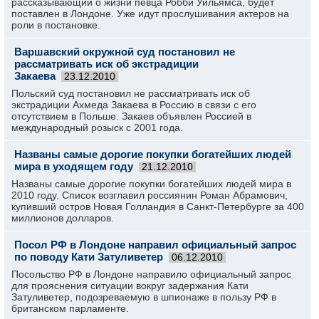
рассказывающий о жизни певца Робби Уильямса, будет
поставлен в Лондоне. Уже идут прослушивания актеров на
роли в постановке.
Варшавский окружной суд постановил не
рассматривать иск об экстрадиции
Закаева
23.12.2010
Польский суд постановил не рассматривать иск об
экстрадиции Ахмеда Закаева в Россию в связи с его
отсутствием в Польше. Закаев объявлен Россией в
международный розыск с 2001 года.
Названы самые дорогие покупки богатейших людей
мира в уходящем году
21.12.2010
Названы самые дорогие покупки богатейших людей мира в
2010 году. Список возглавил россиянин Роман Абрамович,
купивший остров Новая Голландия в Санкт-Петербурге за 400
миллионов долларов.
Посол РФ в Лондоне направил официальный запрос
по поводу Кати Затуливетер
06.12.2010
Посольство РФ в Лондоне направило официальный запрос
для прояснения ситуации вокруг задержания Кати
Затуливетер, подозреваемую в шпионаже в пользу РФ в
британском парламенте.