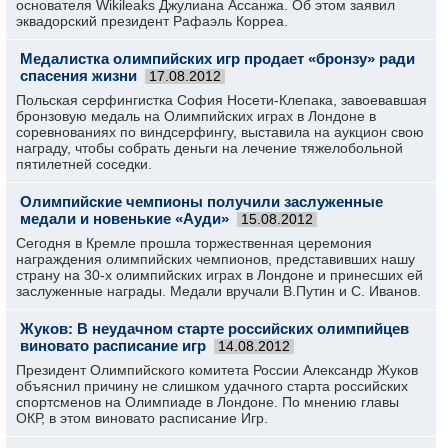
основателя Wikileaks Джулиана Ассанжа. Об этом заявил
эквадорский президент Рафаэль Корреа.
Медалистка олимпийских игр продает «бронзу» ради
спасения жизни
17.08.2012
Польская серфингистка София Носети-Клепака, завоевавшая
бронзовую медаль на Олимпийских играх в Лондоне в
соревнованиях по виндсерфингу, выставила на аукцион свою
награду, чтобы собрать деньги на лечение тяжелобольной
пятилетней соседки.
Олимпийские чемпионы получили заслуженные
медали и новенькие «Ауди»
15.08.2012
Сегодня в Кремле прошла торжественная церемония
награждения олимпийских чемпионов, представивших нашу
страну на 30-х олимпийских играх в Лондоне и принесших ей
заслуженные награды. Медали вручали В.Путин и С. Иванов.
Жуков: В неудачном старте российских олимпийцев
виновато расписание игр
14.08.2012
Президент Олимпийского комитета России Александр Жуков
объяснил причину не слишком удачного старта российских
спортсменов на Олимпиаде в Лондоне. По мнению главы
ОКР, в этом виновато расписание Игр.