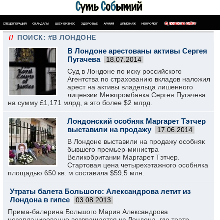
СПЕЦОПЕРАЦИЯ
СКАНДАЛЫ
ШОУ-БИЗНЕС
ЗДОРОВЬЕ
АРМИЯ
ШПИОНАЖ
НЕКРОЛОГ
ПОИСК ПО САЙТУ
//
ПОИСК: #В ЛОНДОНЕ
В Лондоне арестованы активы Сергея
Пугачева
18.07.2014
Суд в Лондоне по иску российского
Агентства по страхованию вкладов наложил
арест на активы владельца лишенного
лицензии Межпромбанка Сергея Пугачева
на сумму £1,171 млрд, а это более $2 млрд.
Лондонский особняк Маргарет Тэтчер
выставили на продажу
17.06.2014
В Лондоне выставили на продажу особняк
бывшего премьер-министра
Великобритании Маргарет Тэтчер.
Стартовая цена четырехэтажного особняка
площадью 650 кв. м составила $59,5 млн.
Утраты балета Большого: Александрова летит из
Лондона в гипсе
03.08.2013
Прима-балерина Большого Мария Александрова
незапланированно возвращается из Лондона, где театр