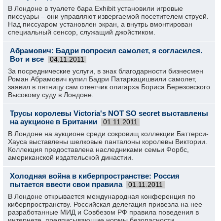
В Лондоне в туалете бара Exhibit установили игровые
писсуары – они управляют извергаемой посетителем струей.
Над писсуаром установлен экран, а внутрь вмонтирован
специальный сенсор, служащий джойстиком.
Абрамович: Бадри попросил самолет, я согласился.
Вот и все
04.11.2011
За посреднические услуги, в знак благодарности бизнесмен
Роман Абрамович купил Бадри Патаркацишвили самолет,
заявил в пятницу сам ответчик олигарха Бориса Березовского
Высокому суду в Лондоне.
Трусы королевы Victoria's NOT SO secret выставлены
на аукционе в Британии
01.11.2011
В Лондоне на аукционе среди сокровищ коллекции Баттерси-
Хауса выставлены шелковые панталоны королевы Виктории.
Коллекция предоставлена наследниками семьи Форбс,
американской издательской династии.
Холодная война в киберпространстве: Россия
пытается ввести свои правила
01.11.2011
В Лондоне открывается международная конференция по
киберпространству. Российская делегация привезла на нее
разработанные МИД и Совбезом РФ правила поведения в
интернете, предписывающие нормы безопасности.