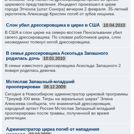
циркового представления. Инцидент произошел в цирке
города Этчохоа (штат Сонора) вечером 2 февраля. 35-летний
укротитель Александр Криспин погиб от зубов хищника.
Слон убил дрессировщика в цирке в США
10.04.2010
В США в слон цирке на северо-востоке Пенсильвании убил
своего дрессировщика. По словам работников цирка, слон
неожиданно толкнул ногой дрессировщика.
В семье дрессировщика Аскольда Запашного
родилась дочь
10.01.2010
В семье известного дрессировщика Аскольда Запашного 2
января родилась девочка.
Мстислав Запашный-младший
прооперирован
08.12.2009
Сегодня в Новосибирске администратор цирковой программы
"Триумф XXI века. Тигры на зеркальных шарах" Элина
Алексеева сообщила, что знаменитый дрессировщик,
народный артист России Мстислав Запашный-младший
прооперирован после травмы, полученной во время
репетиции.
Администратор цирка погиб от нападения