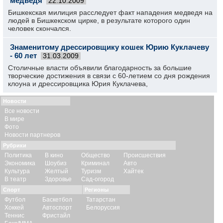
медведя
22.10.2009
Бишкекская милиция расследует факт нападения медведя на
людей в Бишкекском цирке, в результате которого один
человек скончался.
Знаменитому дрессировщику кошек Юрию Куклачеву
- 60 лет
31.03.2009
Столичные власти объявили благодарность за большие
творческие достижения в связи с 60-летием со дня рождения
клоуна и дрессировщика Юрия Куклачева,
Новости
Все новости
В мире
Фото
Новости партнеров
Рубрики
Политика
В кино
Общество
Происшествия
Экономика
Шоубиз
Криминал
Авто
Культура
Желтый
Туризм
Хайтек
В театр
Здоровье
Сад-огород
Спорт
Регионы
Футбол
Баскетбол
Татарстан
Хоккей
Автоспорт
Белоруссия
Теннис
Фристайл