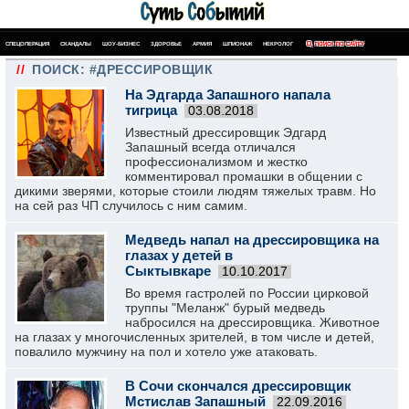
СПЕЦОПЕРАЦИЯ
СКАНДАЛЫ
ШОУ-БИЗНЕС
ЗДОРОВЬЕ
АРМИЯ
ШПИОНАЖ
НЕКРОЛОГ
ПОИСК ПО САЙТУ
//
ПОИСК: #ДРЕССИРОВЩИК
На Эдгарда Запашного напала
тигрица
03.08.2018
Известный дрессировщик Эдгард
Запашный всегда отличался
профессионализмом и жестко
комментировал промашки в общении с
дикими зверями, которые стоили людям тяжелых травм. Но
на сей раз ЧП случилось с ним самим.
Медведь напал на дрессировщика на
глазах у детей в
Сыктывкаре
10.10.2017
Во время гастролей по России цирковой
труппы "Меланж" бурый медведь
набросился на дрессировщика. Животное
на глазах у многочисленных зрителей, в том числе и детей,
повалило мужчину на пол и хотело уже атаковать.
В Сочи скончался дрессировщик
Мстислав Запашный
22.09.2016