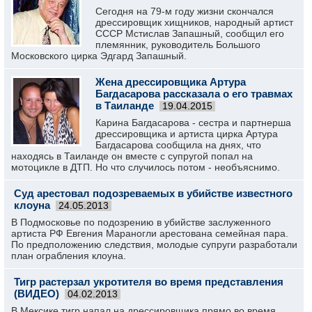
Сегодня на 79-м году жизни скончался
дрессировщик хищников, народный артист
СССР Мстислав Запашный, сообщил его
племянник, руководитель Большого
Московского цирка Эдгард Запашный.
Жена дрессировщика Артура
Багдасарова рассказала о его травмах
в Таиланде
19.04.2015
Карина Багдасарова - сестра и партнерша
дрессировщика и артиста цирка Артура
Багдасарова сообщила на днях, что
находясь в Таиланде он вместе с супругой попал на
мотоцикле в ДТП. Но что случилось потом - необъяснимо.
Суд арестовал подозреваемых в убийстве известного
клоуна
24.05.2013
В Подмосковье по подозрению в убийстве заслуженного
артиста РФ Евгения Мараногли арестована семейная пара.
По предположению следствия, молодые супруги разработали
план ограбления клоуна.
Тигр растерзал укротителя во время представления
(ВИДЕО)
04.02.2013
В Мексике тигр напал на дрессировщика прямо во время