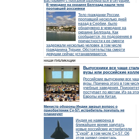
Бастрыкину с просьбой разобраться в ситуации.
В чемодане на окраине Белграда нашли тело
пропавшей россиянки
Тело гражданки России,
пропавшей несколько дней
назад в Сербии, было
обнаружено в чемодане на
окраине Белграда. Как
сообщается, по подозрению в
причастности к ее смерти
задержали несколько человек, в том числе
гражданина Турции. Обстоятельства смерти
девушки сейчас устанавливаются.
НАШИ ПУБЛИКАЦИИ
Выпускники все чаще стал
вузы или российские колл
Российские выпускники все ча
вузы. Причина этого в том чис
учебные заведения. Приоритет
поступает по квотам. Из-за это
Европы или Китая.
Министр обороны Индии закрыл вопрос о
приобретении Су-57: истребитель покупать не
планируют
Индия не намерена в
ближайшее время закупать
новые российские истребители
"Сухой", в том числе Су-57. Об
этом заявил секретарь