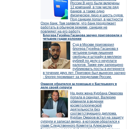
России.В него были включены
12 компаний, в том числе ряд
банков, а также одно
физическое лицо и шесть судов.
Под санкции попал, в частности
Озон банк. Там заявили, что банк продолжает
работать в обычном режиме, санкции не
повлияют на его работу.
Блогера Гусейна Гасанова заочно приговорили к
четырем годам колонии
Суд в Москве приговорил
блогера Гусейна Гасанова к
четырем годам лишения
свободы и штрафу в миллион
рублей по делу о неуплате
налогов. Также ему запрещено
публиковать посты в интернете
в течение двух лет. Приговор был вынесен заочно
- блогер проживает за пределами России.
Омаров обратился за помощью к Бастрыкину в
деле своей супруги
На днях жена Курбана Омарова
попала в скандал. Валерию
обвинили в ведении
косметологической
деятельности без
соответствующего диплома.
Курбан Омаров встал на защиту
супруги и записал видео, в котором обратился к
главе Следственного Комитета Александру