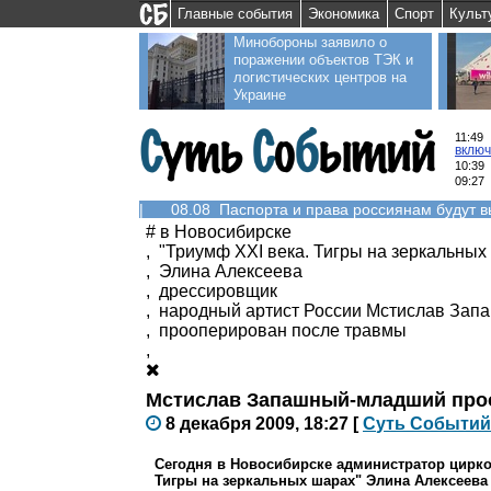
Главные события
Экономика
Спорт
Культ
Минобороны заявило о
поражении объектов ТЭК и
логистических центров на
Украине
11:49
включ
10:39
09:27
|
08.08 Паспорта и права россиянам будут 
#
в Новосибирске
,
"Триумф XXI века. Тигры на зеркальных
,
Элина Алексеева
,
дрессировщик
,
народный артист России Мстислав За
,
прооперирован после травмы
,
Мстислав Запашный-младший про
8 декабря 2009, 18:27
[
С
уть
С
о
б
ытий
Сегодня в Новосибирске администратор цирк
Тигры на зеркальных шарах" Элина Алексеева