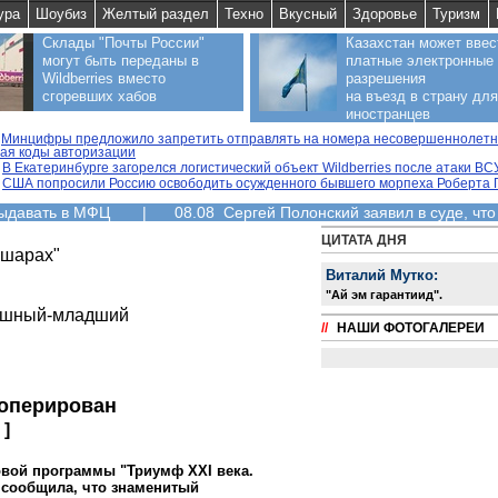
ура
Шоубиз
Желтый раздел
Техно
Вкусный
Здоровье
Туризм
Склады "Почты России"
Казахстан может ввес
могут быть переданы в
платные электронные
Wildberries вместо
разрешения
сгоревших хабов
на въезд в страну для
иностранцев
Минцифры предложило запретить отправлять на номера несовершеннолетни
ая коды авторизации
В Екатеринбурге загорелся логистический объект Wildberries после атаки ВС
США попросили Россию освободить осужденного бывшего морпеха Роберта 
выдавать в МФЦ
|
08.08 Сергей Полонский заявил в суде, что
ЦИТАТА ДНЯ
 шарах"
Виталий Мутко:
"Aй эм гарантиид".
пашный-младший
//
НАШИ ФОТОГАЛЕРЕИ
оперирован
]
овой программы "Триумф XXI века.
 сообщила, что знаменитый