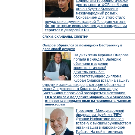
содействии террористической
деятельности. ФСБ сообщила,
что он будет объявлен в
международный розыск.
Основанием для этого стало
неудаление администрацией Telegram чатов и
ботов, которые используются для координации
терактов и диверсий в РФ.
СЛУХИ, СКАНДАЛЫ, СПЛЕТНИ
Омаров обратился за помощью к Бастрыкину в
деле своей супруги
На днях жена Курбана Омарова
попала в скандал. Валерию
обвинили в ведении
косметологической
деятельности без
соответствующего диплома.
Курбан Омаров встал на защиту
супруги и записал видео, в котором обратился к
главе Следственного Комитета Александру
Бастрыкину с просьбой разобраться в ситуации.
FIFA заявила о поддержке Инфантино и отказалась
от проекта о продаже прав на чемпионаты частным
инвесторам
Президент Международной
федерации футбола (FIFA)
Джанни Инфантино провел
встречу с высшим руководством
организации в марокканском
Рабате. На ней в том числе