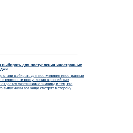
и выбирать для поступления иностранные
еджи
ще стали выбирать для поступления иностранные
ле в сложности поступления в российские
 отдается участникам олимпиад и тем, кто
го выпускники все чаще смотрят в сторону