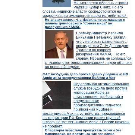
Министерства обороны страны
Раджеш Кумар Сингх. По его
словам, индийские власти сосредоточатся на
модернизации имеющегося парка истребителей.
Нетаньяху заявил, что Израиль не соглашался с
планом трамповского "Совета мира" по
разоружению ХАМАС
Премьер-министр Израиля
Биньямин Нетаньяху заявил,
что у него есть разногласия с
президентом США Дональдом
Трампом по вопросу
разоружения ХАМАС. По его
словам, Израиль не соглашался
с планом, о котором американский лидер объявил
на прошлой неделе.
ФАС возбудила дело против давно ушедшей из РФ
Apple из-за непредустановки RuStore и Max
Федеральная антимонопольная
служба возбудила дело против
корпорации Apple за
неисполнения требований о
предустановке
производителями гаджетов
приложений RuStore и
мессенджера Max на устройства, продающиеся
на территории РФ. Компании грозит крупный
штраф, но тут есть нюанс: Apple в России ничего и
не продает.
Операторы перестали пропускать звонки без
маркировки, но платить за них все равно