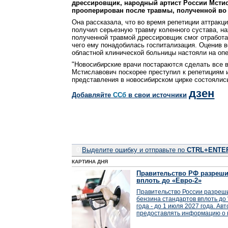
дрессировщик, народный артист России Мст
прооперирован после травмы, полученной во
Она рассказала, что во время репетиции аттракц
получил серьезную травму коленного сустава, на
полученной травмой дрессировщик смог отработа
чего ему понадобилась госпитализация. Оценив в
областной клинической больницы настояли на оп
"Новосибирские врачи постараются сделать все 
Мстиславович поскорее преступил к репетициям 
представления в новосибирском цирке состоялись"
дзен
Добавляйте
CСб
в свои источники
0
Выделите ошибку и отправьте по
CTRL+ENTE
КАРТИНА ДНЯ
Правительство РФ разреши
вплоть до «Евро-2»
Правительство России разреши
бензина стандартов вплоть до 
года - до 1 июля 2027 года. А
предоставлять информацию о к