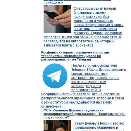
приходится
Операторы связи начали
блокировать звонки
юридических лиц без
маркировки и массовые
автоматизированные вызовы,
на которые не заключены
договоры. Однако, по словам
экспертов, вызов при этом не сбрасывается, а
переводится на автоответчик, за который
взимается плата с абонентов.
Росфинмониторинг: ограничения против
террориста и экстремиста Дурова не
распространяются на Telegram
После того, как основателя
Telegram Павла Дурова внесли в
список террористов и
экстремистов, возник вопрос,
как это затронет сам
мессенджер и его
пользователей. В
Росфинмониторинге заявили, что на сервис не
распространяются ограничения, которые в связи
с этим статусом накладываются на самого
бизнесмена.
ФСБ обвинила Дурова в содействии
террористической деятельности: Телеграм теперь
под вопросом?
Павлу Дурову в России заочно
предъявлено обвинение в