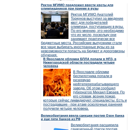
Ректор МГИМО предложил ввести квоты для
олимпиадников при приеме в вузы
Ректор МГИМО Анатолий
Торкунов выступил за введение
квот для победителей
олимпиад, поступающих в вузы.
По его мнению, это необходимо
что их число, поскольку они
занимают практически все
бюджетные места. Российские выпускники стали
все чаще выбирать иностранные вузы из-за
невозможности попасть на бюджет и дороговизны
обучения.
В Ярославле обломки БПЛА попали в НПЗ, в
Нижегородской области пострадали четыре
человека
В Ярославле обломки
беспилотника попали в
резервуар
нефтеперерабатывающего
завода. Об этом сообщил
губернатор Михаил Евраев. По
его словам, возник пожар,
которые сейчас ликвидируют специалисты. Есть и
пострадавшие - при атаке осколочные ранения
получили четыре человека.
Великобритания ввела санкции против Озон банка
и еще пяти банков из РФ
Великобритания расширила
санкционный список против