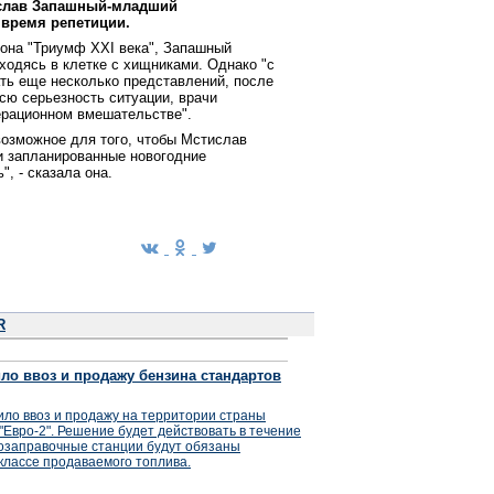
ислав Запашный-младший
 время репетиции.
иона "Триумф XXI века", Запашный
ходясь в клетке с хищниками. Однако "с
ть еще несколько представлений, после
сю серьезность ситуации, врачи
ерационном вмешательстве".
возможное для того, чтобы Мстислав
и запланированные новогодние
, - сказала она.
R
ло ввоз и продажу бензина стандартов
ло ввоз и продажу на территории страны
"Евро-2". Решение будет действовать в течение
втозаправочные станции будут обязаны
лассе продаваемого топлива.