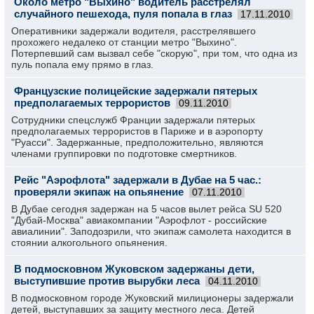
Около метро "Выхино" водитель расстрелял
случайного пешехода, пуля попала в глаз
17.11.2010
Оперативники задержали водителя, расстрелявшего
прохожего недалеко от станции метро "Выхино".
Потерпевший сам вызвал себе "скорую", при том, что одна из
пуль попала ему прямо в глаз.
Французские полицейские задержали пятерых
предполагаемых террористов
09.11.2010
Сотрудники спецслужб Франции задержали пятерых
предполагаемых террористов в Париже и в аэропорту
"Руасси". Задержанные, предположительно, являются
членами группировки по подготовке смертников.
Рейс "Аэрофлота" задержали в Дубае на 5 час.:
проверяли экипаж на опьянение
07.11.2010
В Дубае сегодня задержан на 5 часов вылет рейса SU 520
"Дубай-Москва" авиакомпании "Аэрофлот - российские
авиалинии". Заподозрили, что экипаж самолета находится в
стоянии алкогольного опьянения.
В подмосковном Жуковском задержаны дети,
выступившие против вырубки леса
04.11.2010
В подмосковном городе Жуковский милиционеры задержали
детей, выступавших за защиту местного леса. Детей