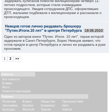
Задержать хулиганов помогли милиционерам четверо 11-
летних подростков, которые стали очевидцами
происходящего. Увидев сотрудников ДПС, оформлявших
ДТП, мальчики подбежали к милиционерам и рассказали о
происходящем.
Немцов готов лично раздавать брошюру
"Путин.Итоги.10 лет" в центре Петербурга
18.06.2010
Один из авторов книги "Путин. Итоги. 10 лет", тираж которой
задержали в Санкт-Петербурге, Борис Немцов заявил, что
готов придти в центр Петербурга и лично ее раздавать в руки
прохожим.
1
2
>>
Новости
Все новости
В мире
Фото
Новости партнеров
Рубрики
Политика
В кино
Общество
Происшествия
Экономика
Шоубиз
Криминал
Авто
Культура
Желтый
Туризм
Хайтек