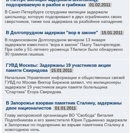
подозреваемую в разбое и грабежах
01.02.2011
В Санкт-Петербурге сотрудники милиции задержали
школьницу, которую подозревают в двух ограблениях своих
сверстников, также она задержана за разбойное нападение.
В Долгопрудном задержан "вор в законе"
15.01.2011
В подмосковном Долгопрудном вечером 13 января
задержали известного "вора в законе" Паату Твалчрелидзе.
При себе у 51-летнего уроженца Тбилиси было обнаружено
30 граммов гашиша.
ГУВД Москвы: Задержаны 19 участников акции
памяти Свиридова
15.01.2011
Начальник Управления информации и общественных связей
ГУВД по Москве Виктор Бирюков заявил, что милиционеры
задержали 19 участников акции памяти болельщика
"Спартака" Егора Свиридова.
В Запорожье взорван памятник Сталину, задержаны
двое националистов
01.01.2011
Главу запорожской организации ВО "Свобода" Виталия
Подлобникова и его заместителя Юрия Гудыменко задержали
в Запорожье по подозрению во взрыве памятника Сталину в
новогоднюю ночь.