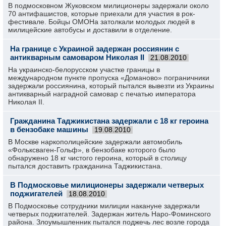
В подмосковном Жуковском милиционеры задержали около
70 антифашистов, которые приехали для участия в рок-
фестивале. Бойцы ОМОНа затолкали молодых людей в
милицейские автобусы и доставили в отделение.
На границе с Украиной задержан россиянин с
антикварным самоваром Николая II
21.08.2010
На украинско-белорусском участке границы в
международном пункте пропуска «Доманово» пограничники
задержали россиянина, который пытался вывезти из Украины
антикварный наградной самовар с печатью императора
Николая ІІ.
Гражданина Таджикистана задержали с 18 кг героина
в бензобаке машины
19.08.2010
В Москве наркополицейские задержали автомобиль
«Фольксваген-Гольф», в бензобаке которого было
обнаружено 18 кг чистого героина, который в столицу
пытался доставить гражданина Таджикистана.
В Подмосковье милиционеры задержали четверых
поджигателей
18.08.2010
В Подмосковье сотрудники милиции накануне задержали
четверых поджигателей. Задержан житель Наро-Фоминского
района. Злоумышленник пытался поджечь лес возле города