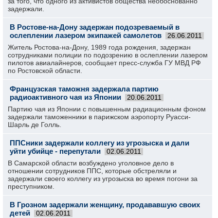
за того, что одного из активистов общества необоснованно
задержали.
В Ростове-на-Дону задержан подозреваемый в
ослеплении лазером экипажей самолетов
26.06.2011
Житель Ростова-на-Дону, 1989 года рождения, задержан
сотрудниками полиции по подозрению в ослеплении лазером
пилотов авиалайнеров, сообщает пресс-служба ГУ МВД РФ
по Ростовской области.
Французская таможня задержала партию
радиоактивного чая из Японии
20.06.2011
Партию чая из Японии с повышенным радиационным фоном
задержали таможенники в парижском аэропорту Руасси-
Шарль де Голль.
ППСники задержали коллегу из угрозыска и дали
уйти убийце - перепутали
02.06.2011
В Самарской области возбуждено уголовное дело в
отношении сотрудников ППС, которые обстреляли и
задержали своего коллегу из угрозыска во время погони за
преступником.
В Грозном задержали женщину, продававшую своих
детей
02.06.2011