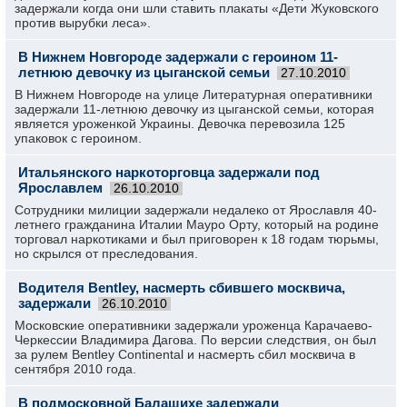
задержали когда они шли ставить плакаты «Дети Жуковского
против вырубки леса».
В Нижнем Новгороде задержали с героином 11-
летнюю девочку из цыганской семьи
27.10.2010
В Нижнем Новгороде на улице Литературная оперативники
задержали 11-летнюю девочку из цыганской семьи, которая
является уроженкой Украины. Девочка перевозила 125
упаковок с героином.
Итальянского наркоторговца задержали под
Ярославлем
26.10.2010
Сотрудники милиции задержали недалеко от Ярославля 40-
летнего гражданина Италии Мауро Орту, который на родине
торговал наркотиками и был приговорен к 18 годам тюрьмы,
но скрылся от преследования.
Водителя Bentley, насмерть сбившего москвича,
задержали
26.10.2010
Московские оперативники задержали уроженца Карачаево-
Черкессии Владимира Дагова. По версии следствия, он был
за рулем Bentley Continental и насмерть сбил москвича в
сентября 2010 года.
В подмосковной Балашихе задержали