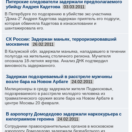
Питерские следователи задержали предполагаемого
убийцу Андрея Кадетова
03.03.2011
В Петербурге по подозрению в убийстве экс-участника
"Дома-2" Андрея Кадетова задержан приятель его подруги,
которая обвиняла Кадетова в изнасиловании и
шантажировала его.
СК России: Задержан маньяк, терроризировавший
москвичек
26.02.2011
В Калужской обл. задержали маньяка, нападавшего в течении
полугода на жительниц столичного региона. Мучителя
опознала 18-летняя жертва. Анализ ДНК подтвердил
виновность задержанного.
Задержан подозреваемый в расстреле мужчины
возле бара на Новом Арбате
24.02.2011
Милиционеры в среду задержали жителя Подмосковья,
подозреваемого в расстреле молодого человека из
травматического оружия возле бара на Новом Арбате в
центре Москвы 20 февраля.
В аэропорту Домодедово задержали наркокурьера с
килограммом героина
24.02.2011
Сотрудники правоохранительных органов в московском
аэропорту Домодедово задержали безработного из