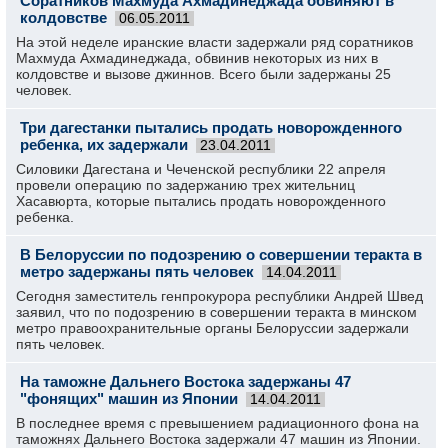
Соратников Махмуда Ахмадинеджада обвиняют в
колдовстве
06.05.2011
На этой неделе иранские власти задержали ряд соратников
Махмуда Ахмадинеджада, обвинив некоторых из них в
колдовстве и вызове джиннов. Всего были задержаны 25
человек.
Три дагестанки пытались продать новорожденного
ребенка, их задержали
23.04.2011
Силовики Дагестана и Чеченской республики 22 апреля
провели операцию по задержанию трех жительниц
Хасавюрта, которые пытались продать новорожденного
ребенка.
В Белоруссии по подозрению о совершении теракта в
метро задержаны пять человек
14.04.2011
Сегодня заместитель генпрокурора республики Андрей Швед
заявил, что по подозрению в совершении теракта в минском
метро правоохранительные органы Белоруссии задержали
пять человек.
На таможне Дальнего Востока задержаны 47
"фонящих" машин из Японии
14.04.2011
В последнее время с превышением радиационного фона на
таможнях Дальнего Востока задержали 47 машин из Японии.