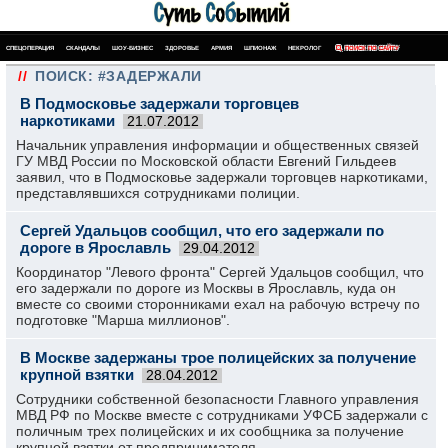
СПЕЦОПЕРАЦИЯ
СКАНДАЛЫ
ШОУ-БИЗНЕС
ЗДОРОВЬЕ
АРМИЯ
ШПИОНАЖ
НЕКРОЛОГ
ПОИСК ПО САЙТУ
//
ПОИСК: #ЗАДЕРЖАЛИ
В Подмосковье задержали торговцев
наркотиками
21.07.2012
Начальник управления информации и общественных связей
ГУ МВД России по Московской области Евгений Гильдеев
заявил, что в Подмосковье задержали торговцев наркотиками,
представлявшихся сотрудниками полиции.
Сергей Удальцов сообщил, что его задержали по
дороге в Ярославль
29.04.2012
Координатор "Левого фронта" Сергей Удальцов сообщил, что
его задержали по дороге из Москвы в Ярославль, куда он
вместе со своими сторонниками ехал на рабочую встречу по
подготовке "Марша миллионов".
В Москве задержаны трое полицейских за получение
крупной взятки
28.04.2012
Сотрудники собственной безопасности Главного управления
МВД РФ по Москве вместе с сотрудниками УФСБ задержали с
поличным трех полицейских и их сообщника за получение
крупной взятки от предпринимателя.