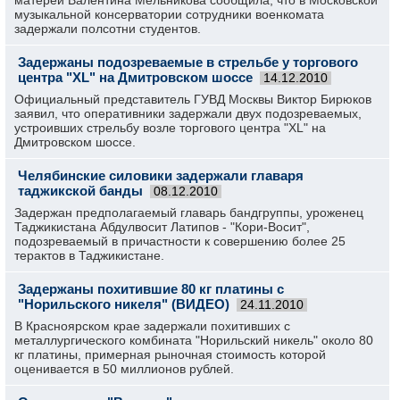
матерей Валентина Мельникова сообщила, что в Московской
музыкальной консерватории сотрудники военкомата
задержали полсотни студентов.
Задержаны подозреваемые в стрельбе у торгового
центра "XL" на Дмитровском шоссе
14.12.2010
Официальный представитель ГУВД Москвы Виктор Бирюков
заявил, что оперативники задержали двух подозреваемых,
устроивших стрельбу возле торгового центра "XL" на
Дмитровском шоссе.
Челябинские силовики задержали главаря
таджикской банды
08.12.2010
Задержан предполагаемый главарь бандгруппы, уроженец
Таджикистана Абдулвосит Латипов - "Кори-Восит",
подозреваемый в причастности к совершению более 25
терактов в Таджикистане.
Задержаны похитившие 80 кг платины с
"Норильского никеля" (ВИДЕО)
24.11.2010
В Красноярском крае задержали похитивших с
металлургического комбината "Норильский никель" около 80
кг платины, примерная рыночная стоимость которой
оценивается в 50 миллионов рублей.