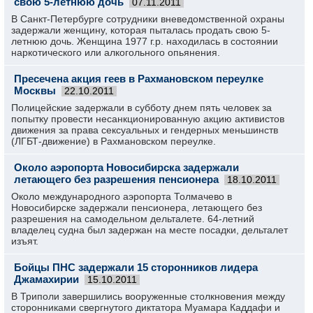
свою 5-летнюю дочь
07.11.2011
В Санкт-Петербурге сотрудники вневедомственной охраны
задержали женщину, которая пыталась продать свою 5-
летнюю дочь. Женщина 1977 г.р. находилась в состоянии
наркотического или алкогольного опьянения.
Пресечена акция геев в Рахмановском переулке
Москвы
22.10.2011
Полицейские задержали в субботу днем пять человек за
попытку провести несанкционированную акцию активистов
движения за права сексуальных и гендерных меньшинств
(ЛГБТ-движение) в Рахмановском переулке.
Около аэропорта Новосибирска задержали
летающего без разрешения пенсионера
18.10.2011
Около международного аэропорта Толмачево в
Новосибирске задержали пенсионера, летающего без
разрешения на самодельном дельталете. 64-летний
владелец судна был задержан на месте посадки, дельталет
изъят.
Бойцы ПНС задержали 15 сторонников лидера
Джамахирии
15.10.2011
В Триполи завершились вооруженные столкновения между
сторонниками свергнутого диктатора Муамара Каддафи и