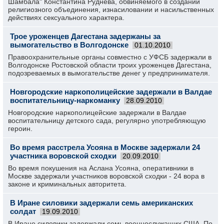
Шамбала" Константина Руднева, обвиняемого в создании
религиозного объединения, изнасиловании и насильственных
действиях сексуального характера.
Трое уроженцев Дагестана задержаны за
вымогательство в Волгодонске
01.10.2010
Правоохранительные органы совместно с УФСБ задержали в
Волгодонске Ростовской области троих уроженцев Дагестана,
подозреваемых в вымогательстве денег у предпринимателя.
Новгородские наркополицейские задержали в Валдае
воспитательницу-наркоманку
28.09.2010
Новгородские наркополицейские задержали в Валдае
воспитательницу детского сада, регулярно употребляющую
героин.
Во время расстрела Усояна в Москве задержали 24
участника воровской сходки
20.09.2010
Во время покушения на Аслана Усояна, оперативники в
Москве задержали участников воровской сходки - 24 вора в
законе и криминальных авторитета.
В Иране силовики задержали семь американских
солдат
19.09.2010
В Иране силовики задержали семь военнослужащих США. По