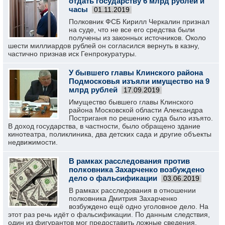
отдать государству 6 млрд рублей и
часы
01.11.2019
Полковник ФСБ Кирилл Черкалин признал
на суде, что не все его средства были
получены из законных источников. Около
шести миллиардов рублей он согласился вернуть в казну,
частично признав иск Генпрокуратуры.
У бывшего главы Клинского района
Подмосковья изъяли имущество на 9
млрд рублей
17.09.2019
Имущество бывшего главы Клинского
района Московской области Александра
Постриганя по решению суда было изъято.
В доход государства, в частности, было обращено здание
кинотеатра, поликлиника, два детских сада и другие объекты
недвижимости.
В рамках расследования против
полковника Захарченко возбуждено
дело о фальсификации
03.06.2019
В рамках расследования в отношении
полковника Дмитрия Захарченко
возбуждено ещё одно уголовное дело. На
этот раз речь идёт о фальсификации. По данным следствия,
один из фигурантов мог предоставить ложные сведения.