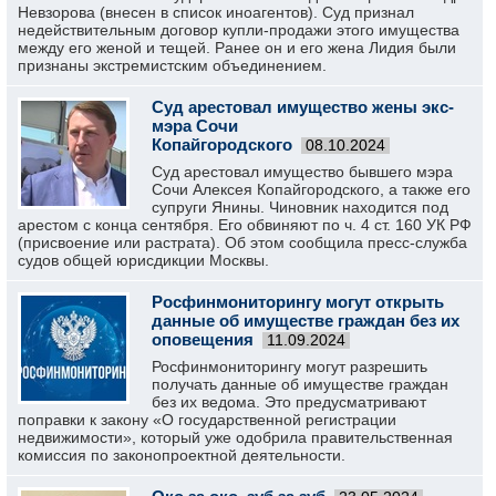
Невзорова (внесен в список иноагентов). Суд признал
недействительным договор купли-продажи этого имущества
между его женой и тещей. Ранее он и его жена Лидия были
признаны экстремистским объединением.
Суд арестовал имущество жены экс-
мэра Сочи
Копайгородского
08.10.2024
Суд арестовал имущество бывшего мэра
Сочи Алексея Копайгородского, а также его
супруги Янины. Чиновник находится под
арестом с конца сентября. Его обвиняют по ч. 4 ст. 160 УК РФ
(присвоение или растрата). Об этом сообщила пресс-служба
судов общей юрисдикции Москвы.
Росфинмониторингу могут открыть
данные об имуществе граждан без их
оповещения
11.09.2024
Росфинмониторингу могут разрешить
получать данные об имуществе граждан
без их ведома. Это предусматривают
поправки к закону «О государственной регистрации
недвижимости», который уже одобрила правительственная
комиссия по законопроектной деятельности.