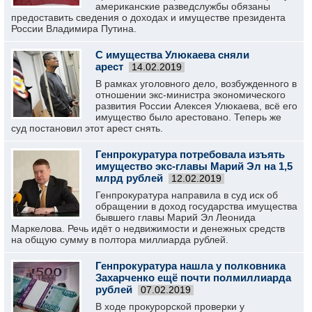
американские разведслужбы обязаны
предоставить сведения о доходах и имуществе президента
России Владимира Путина.
С имущества Улюкаева сняли
арест
14.02.2019
В рамках уголовного дело, возбужденного в
отношении экс-министра экономического
развития России Алексея Улюкаева, всё его
имущество было арестовано. Теперь же
суд постановил этот арест снять.
Генпрокуратура потребовала изъять
имущество экс-главы Марий Эл на 1,5
млрд рублей
12.02.2019
Генпрокуратура направила в суд иск об
обращении в доход государства имущества
бывшего главы Марий Эл Леонида
Маркелова. Речь идёт о недвижимости и денежных средств
на общую сумму в полтора миллиарда рублей.
Генпрокуратура нашла у полковника
Захарченко ещё почти полмиллиарда
рублей
07.02.2019
В ходе прокурорской проверки у