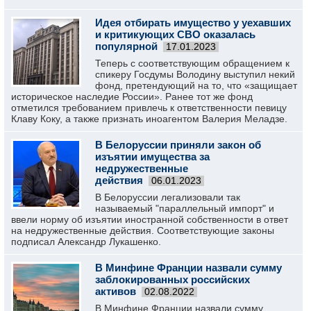
Идея отбирать имущество у уехавших
и критикующих СВО оказалась
популярной
17.01.2023
Теперь с соответствующим обращением к
спикеру Госдумы Володину выступил некий
фонд, претендующий на то, что «защищает
историческое наследие России». Ранее тот же фонд
отметился требованием привлечь к ответственности певицу
Клаву Коку, а также признать иноагентом Валерия Меладзе.
В Белоруссии приняли закон об
изъятии имущества за
недружественные
действия
06.01.2023
В Белоруссии легализовали так
называемый "параллельный импорт" и
ввели норму об изъятии иностранной собственности в ответ
на недружественные действия. Соответствующие законы
подписал Александр Лукашенко.
В Минфине Франции назвали сумму
заблокированных российских
активов
02.08.2022
В Минфине Франции назвали сумму