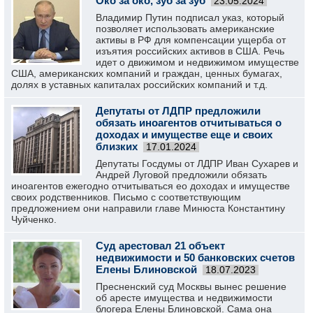
Око за око, зуб за зуб
23.05.2024
Владимир Путин подписал указ, который
позволяет использовать американские
активы в РФ для компенсации ущерба от
изъятия российских активов в США. Речь
идет о движимом и недвижимом имуществе
США, американских компаний и граждан, ценных бумагах,
долях в уставных капиталах российских компаний и т.д.
Депутаты от ЛДПР предложили
обязать иноагентов отчитываться о
доходах и имуществе еще и своих
близких
17.01.2024
Депутаты Госдумы от ЛДПР Иван Сухарев и
Андрей Луговой предложили обязать
иноагентов ежегодно отчитываться ео доходах и имуществе
своих родственников. Письмо с соответствующим
предложением они направили главе Минюста Константину
Чуйченко.
Суд арестовал 21 объект
недвижимости и 50 банковских счетов
Елены Блиновской
18.07.2023
Пресненский суд Москвы вынес решение
об аресте имущества и недвижимости
блогера Елены Блиновской. Сама она