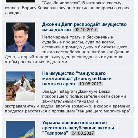
"Судьба человека". В интервью своему
коллеге Борису Корчевникову он ответил на вопросы о своих
доходах.
Джонни Депп распродаёт имущество
из-за долгов
02.10.2017
Непомерные траты и бесконечные
судебные процессы, судя по всему,
оставили огромную дыру в бюджете даже
такого востребованного актёра как Джонни
Депп, который теперь вынужден распродавать имущество,
чтобы расплатиться с долгами.
На имущество "танцующего
миллионера" Джанлуки Вакки
наложен арест
10.08.2017
Звезде Instagram Джанлуке Вакки,
покорившего пользователей сети своими
зажигательными танцами и
экстравагантным видом, вполне возможно, в скором времени
придется расстаться с прозвищем "танцующего миллионера".
Украина осенью попытается
арестовать зарубежные активы
"Газпрома"
04.08.2017