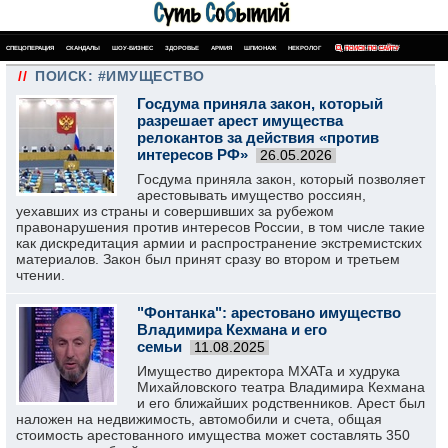
СПЕЦОПЕРАЦИЯ
СКАНДАЛЫ
ШОУ-БИЗНЕС
ЗДОРОВЬЕ
АРМИЯ
ШПИОНАЖ
НЕКРОЛОГ
ПОИСК ПО САЙТУ
//
ПОИСК: #ИМУЩЕСТВО
Госдума приняла закон, который
разрешает арест имущества
релокантов за действия «против
интересов РФ»
26.05.2026
Госдума приняла закон, который позволяет
арестовывать имущество россиян,
уехавших из страны и совершивших за рубежом
правонарушения против интересов России, в том числе такие
как дискредитация армии и распространение экстремистских
материалов. Закон был принят сразу во втором и третьем
чтении.
"Фонтанка": арестовано имущество
Владимира Кехмана и его
семьи
11.08.2025
Имущество директора МХАТа и худрука
Михайловского театра Владимира Кехмана
и его ближайших родственников. Арест был
наложен на недвижимость, автомобили и счета, общая
стоимость арестованного имущества может составлять 350