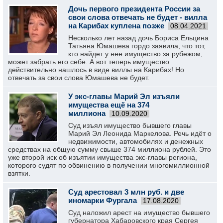
Дочь первого президента России за
свои слова отвечать не будет - вилла
на Карибах куплена позже
08.04.2021
Несколько лет назад дочь Бориса Ельцина
Татьяна Юмашева гордо заявила, что тот,
кто найдет у нее имущество за рубежом,
может забрать его себе. А вот теперь имущество
действительно нашлось в виде виллы на Карибах! Но
отвечать за свои слова Юмашева не будет.
У экс-главы Марий Эл изъяли
имущества ещё на 374
миллиона
10.09.2020
Суд изъял имущество бывшего главы
Марий Эл Леонида Маркелова. Речь идёт о
недвижимости, автомобилях и денежных
средствах на общую сумму свыше 374 миллиона рублей. Это
уже второй иск об изъятии имущества экс-главы региона,
которого судят по обвинению в получении многомиллионной
взятки.
Суд арестовал 3 млн руб. и две
иномарки Фургала
17.08.2020
Суд наложил арест на имущество бывшего
губернатора Хабаровского края Сергея