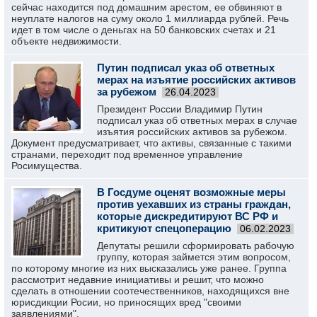
сейчас находится под домашним арестом, ее обвиняют в
неуплате налогов на суму около 1 миллиарда рублей. Речь
идет в том числе о деньгах на 50 банковских счетах и 21
объекте недвижимости.
Путин подписал указ об ответных
мерах на изъятие российских активов
за рубежом
26.04.2023
Президент России Владимир Путин
подписал указ об ответных мерах в случае
изъятия российских активов за рубежом.
Документ предусматривает, что активы, связанные с такими
странами, переходит под временное управление
Росимущества.
В Госдуме оценят возможные меры
против уехавших из страны граждан,
которые дискредитируют ВС РФ и
критикуют спецоперацию
06.02.2023
Депутаты решили сформировать рабочую
группу, которая займется этим вопросом,
по которому многие из них высказались уже ранее. Группа
рассмотрит недавние инициативы и решит, что можно
сделать в отношении соотечественников, находящихся вне
юрисдикции Росии, но приносящих вред "своими
заявлениями".