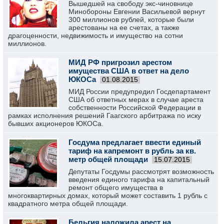
Вышедшей на свободу экс-чиновнице
Минобороны Евгении Васильевой вернут
300 миллионов рублей, которые были
арестованы на ее счетах, а также
драгоценности, недвижимость и имущество на сотни
миллионов.
МИД РФ пригрозил арестом
имущества США в ответ на дело
ЮКОСа
01.08.2015
МИД России предупредил Госдепартамент
США об ответных мерах в случае ареста
собственности Российской Федерации в
рамках исполнения решений Гаагского арбитража по иску
бывших акционеров ЮКОСа.
Госдума предлагает ввести единый
тариф на капремонт в рубль за кв.
метр общей площади
15.07.2015
Депутаты Госдумы рассмотрят возможность
введения единого тарифа на капитальный
ремонт общего имущества в
многоквартирных домах, который может составить 1 рубль с
квадратного метра общей площади.
Бельгия наложила арест на