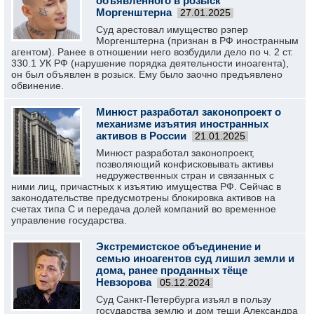
объявленного в розыск
Моргенштерна
27.01.2025
Суд арестовал имущество рэпер
Моргенштерна (признан в РФ иностранным
агентом). Ранее в отношении него возбудили дело по ч. 2 ст.
330.1 УК РФ (нарушение порядка деятельности иноагента),
он был объявлен в розыск. Ему было заочно предъявлено
обвинение.
Минюст разработал законопроект о
механизме изъятия иностранных
активов в России
21.01.2025
Минюст разработал законопроект,
позволяющий конфисковывать активы
недружественных стран и связанных с
ними лиц, причастных к изъятию имущества РФ. Сейчас в
законодательстве предусмотрены блокировка активов на
счетах типа С и передача долей компаний во временное
управление государства.
Экстремистское объединение и
семью иноагентов суд лишил земли и
дома, ранее проданных тёще
Невзорова
05.12.2024
Суд Санкт-Петербурга изъял в пользу
государства землю и дом тещи Александра