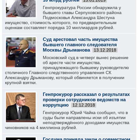
15.01.2019
Генпрокуратура России обнаружила у
бывшего главы Серпуховского района
Подмосковья Александра Шестуна
имущество, стоимость которого, по предварительным
оценкам составляет порядка 10 миллиардов рублей.
Суд арестовал часть имущества
бывшего главного следователя
Москвы Дрыманова
13.12.2018
Московский суд в четверг вынес решение
об аресте части имущества,
принадлежащего бывшему руководителю
столичного Главного следственного управления СК
Александру Дрыманову, который обвиняется в получении
крупной взятки.
Генпрокурор рассказал о результатах
проверки сотрудников ведомств на
коррупцию
12.12.2018
Генпрокурор Юрий Чайка сообщил, что в
суды были направлены иски об изъятии
неподтверждённого доходами имущества
чиновников на 4 миллиона рублей.
Госдума приняла закон о совместном