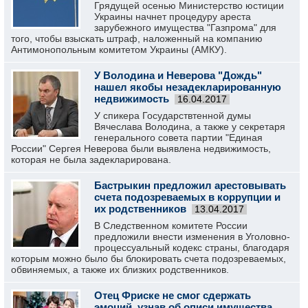
Грядущей осенью Министерство юстиции
Украины начнет процедуру ареста
зарубежного имущества "Газпрома" для
того, чтобы взыскать штраф, наложенный на компанию
Антимонопольным комитетом Украины (АМКУ).
У Володина и Неверова "Дождь"
нашел якобы незадекларированную
недвижимость
16.04.2017
У спикера Государствтенной думы
Вячеслава Володина, а также у секретаря
генерального совета партии "Единая
России" Сергея Неверова были выявлена недвижимость,
которая не была задекларирована.
Бастрыкин предложил арестовывать
счета подозреваемых в коррупции и
их родственников
13.04.2017
В Следственном комитете России
предложили внести изменения в Уголовно-
процессуальный кодекс страны, благодаря
которым можно было бы блокировать счета подозреваемых,
обвиняемых, а также их близких родственников.
Отец Фриске не смог сдержать
эмоций, узнав об описи имущества