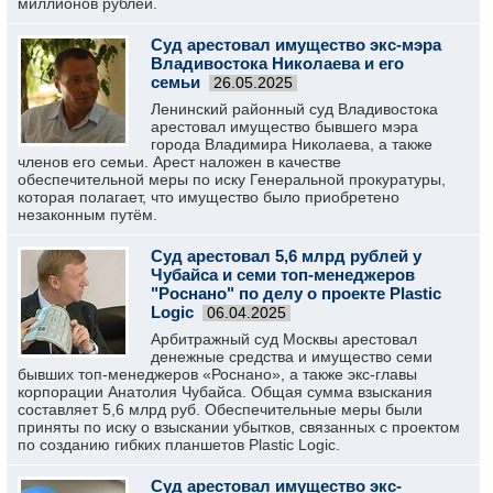
миллионов рублей.
Суд арестовал имущество экс-мэра
Владивостока Николаева и его
семьи
26.05.2025
Ленинский районный суд Владивостока
арестовал имущество бывшего мэра
города Владимира Николаева, а также
членов его семьи. Арест наложен в качестве
обеспечительной меры по иску Генеральной прокуратуры,
которая полагает, что имущество было приобретено
незаконным путём.
Суд арестовал 5,6 млрд рублей у
Чубайса и семи топ-менеджеров
"Роснано" по делу о проекте Plastic
Logic
06.04.2025
Арбитражный суд Москвы арестовал
денежные средства и имущество семи
бывших топ-менеджеров «Роснано», а также экс-главы
корпорации Анатолия Чубайса. Общая сумма взыскания
составляет 5,6 млрд руб. Обеспечительные меры были
приняты по иску о взыскании убытков, связанных с проектом
по созданию гибких планшетов Plastic Logic.
Суд арестовал имущество экс-