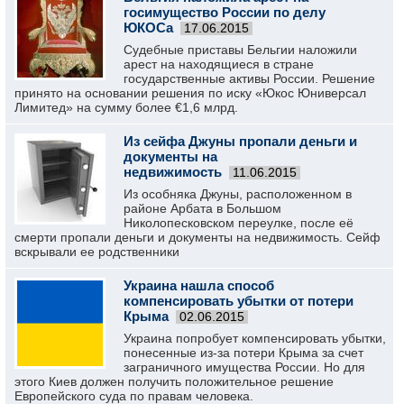
госимущество России по делу
ЮКОСа
17.06.2015
Судебные приставы Бельгии наложили
арест на находящиеся в стране
государственные активы России. Решение
принято на основании решения по иску «Юкос Юниверсал
Лимитед» на сумму более €1,6 млрд.
Из сейфа Джуны пропали деньги и
документы на
недвижимость
11.06.2015
Из особняка Джуны, расположенном в
районе Арбата в Большом
Николопесковском переулке, после её
смерти пропали деньги и документы на недвижимость. Сейф
вскрывали ее родственники
Украина нашла способ
компенсировать убытки от потери
Крыма
02.06.2015
Украина попробует компенсировать убытки,
понесенные из-за потери Крыма за счет
заграничного имущества России. Но для
этого Киев должен получить положительное решение
Европейского суда по правам человека.