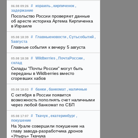
#
израиль
, кирпиченок
,
06.08 09:26
задержание
Посольство России проверяет данные
об аресте историка Артема Кирпиченка
в Израиле
#
Главныеновости
, Сутьсобытий
,
05.08 18:39
5августа
Главные события к вечеру 5 августа
#
Wildberries
, ПочтаРоссии
,
05.08 18:38
склад
Склады "Почты России" могут быть
переданы в Wildberries вместо
сгоревших хабов
#
банки
, банкомат
, наличные
05.08 18:03
С октября в России появится
возможность пополнять счет наличными
через любой банкомат по СБП
#
Ткачук
, екатеринбург
,
05.08 17:07
покушение
На Урале совершили покушение на
главу завода-разработчика дронов
«Упырь» Ткачука