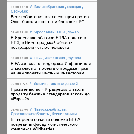
#
Великобритания
, санкции
,
06.08 13:18
Озонбанк
Великобритания ввела санкции против
Озон банка и еще пяти банков из РФ
#
Ярославль
, НПЗ
, пожар
06.08 12:48
В Ярославле обломки БПЛА попали в
НПЗ, в Нижегородской области
пострадали четыре человека
#
FIFA
, Инфантино
, футбол
06.08 12:08
FIFA заявила о поддержке Инфантино и
отказалась от проекта о продаже прав
на чемпионаты частным инвесторам
#
бензин
, топливо
, евро-2
06.08 11:25
Правительство РФ разрешило ввоз и
продажу бензина стандартов вплоть до
«Евро-2»
#
Тверскаяобласть
,
06.08 10:04
Ярославскаяобласть
, беспилотники
В Тверской области обломки БПЛА
повредили фасад логистического
комплекса Wildberries