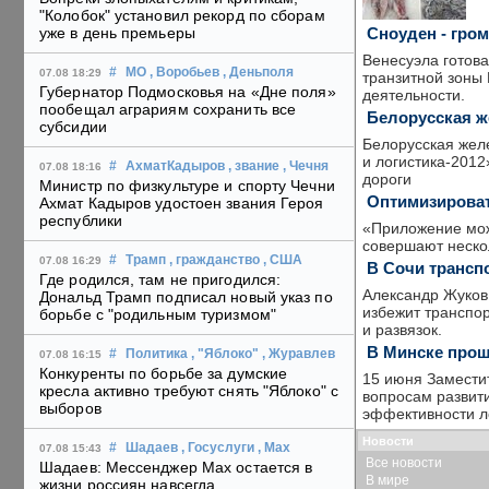
"Колобок" установил рекорд по сборам
Сноуден - гро
уже в день премьеры
Венесуэла готова
#
МО
, Воробьев
, Деньполя
07.08 18:29
транзитной зоны
Губернатор Подмосковья на «Дне поля»
деятельности.
пообещал аграриям сохранить все
Белорусская ж
субсидии
Белорусская жел
и логистика-2012
#
АхматКадыров
, звание
, Чечня
07.08 18:16
дороги
Министр по физкультуре и спорту Чечни
Оптимизироват
Ахмат Кадыров удостоен звания Героя
республики
«Приложение мож
совершают нескол
#
Трамп
, гражданство
, США
07.08 16:29
В Сочи трансп
Где родился, там не пригодился:
Александр Жуков 
Дональд Трамп подписал новый указ по
избежит транспо
борьбе с "родильным туризмом"
и развязок.
В Минске прош
#
Политика
, "Яблоко"
, Журавлев
07.08 16:15
Конкуренты по борьбе за думские
15 июня Замести
кресла активно требуют снять "Яблоко" с
вопросам развити
выборов
эффективности л
Новости
#
Шадаев
, Госуслуги
, Max
07.08 15:43
Все новости
Шадаев: Мессенджер Max остается в
В мире
жизни россиян навсегда