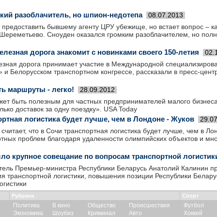
мкий разоблачитель, но шпион-недотепа
08.07.2013
 предоставить бывшему агенту ЦРУ убежище, но встает вопрос – ка
 Шереметьево. Сноуден оказался громким разоблачителем, но пол
елезная дорога знакомит с новинками своего 150-летия
02.
езная дорога принимает участие в Международной специализирова
» и Белорусском транспортном конгрессе, рассказали в пресс-цен
ь маршруты - легко!
28.09.2012
ет быть полезным для частных предпринимателей малого бизнеса
ько доставок за одну поездку». USA Today
ортная логистика будет лучше, чем в Лондоне - Жуков
29.0
считает, что в Сочи транспортная логистика будет лучше, чем в Ло
ртных проблем благодаря удаленности олимпийских объектов и мн
ло крупное совещание по вопросам транспортной логистик
тель Премьер-министра Республики Беларусь Анатолий Калинин п
я транспортной логистики, повышения позиции Республики Беларус
огистики
Рубрики
Спорт
Политика
В кино
Общество
Происшествия
Футбол
Экономика
Шоубиз
Криминал
Авто
Хоккей