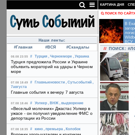
КАРТИНА ДНЯ
СПЕ
ПОИСК ПО САЙТ
В Ека
загор
логис
Wildb
Наши ленты:
ВСУ
#Главная
#ВСЯ
#Скандалы
//
ПОИСК: #Л
#
Турция
, Черноеморе
, Украина
08.08 23:55
Турция предложила России и Украине
объявить мораторий на удары в Черном
море
#
Главныеновости
, Сутьсобытий
,
07.08 18:49
7августа
Главные события к вечеру 7 августа
#
Уолкер
, ВНЖ
, выдворение
07.08 18:46
«Веселый молочник» Джастас Уолкер в
ужасе - он получил уведомление ФМС о
депортации из России
#
кино
, премьера
, Колобок
07.08 18:35
Вопреки злопыхателям и критикам,