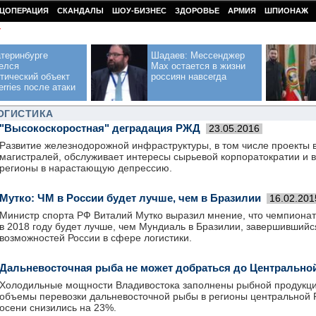
ЦОПЕРАЦИЯ
СКАНДАЛЫ
ШОУ-БИЗНЕС
ЗДОРОВЬЕ
АРМИЯ
ШПИОНАЖ
У
теринбурге
Шадаев: Мессенджер
елся
Max остается в жизни
тический объект
россиян навсегда
erries после атаки
ОГИСТИКА
"Высокоскоростная" деградация РЖД
23.05.2016
Развитие железнодорожной инфраструктуры, в том числе проекты 
магистралей, обслуживает интересы сырьевой корпоратократии и 
регионы в нарастающую депрессию.
Мутко: ЧМ в России будет лучше, чем в Бразилии
16.02.201
Министр спорта РФ Виталий Мутко выразил мнение, что чемпионат
в 2018 году будет лучше, чем Мундиаль в Бразилии, завершившийс
возможностей России в сфере логистики.
Дальневосточная рыба не может добраться до Центрально
Холодильные мощности Владивостока заполнены рыбной продукци
объемы перевозки дальневосточной рыбы в регионы центральной 
осени снизились на 23%.