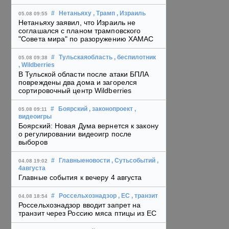
#
Нетаньяху
, Трамп
, Израиль
05.08 09:55
Нетаньяху заявил, что Израиль не
соглашался с планом трамповского
"Совета мира" по разоружению ХАМАС
#
Тульскаяобласть
, беспилотник
05.08 09:38
, Wildberries
В Тульской области после атаки БПЛА
повреждены два дома и загорелся
сортировочный центр Wildberries
#
Боярский
, законопроект
,
05.08 09:11
видеоигры
Боярский: Новая Дума вернется к закону
о регулировании видеоигр после
выборов
#
Главныеновости
, Сутьсобытий
,
04.08 19:02
4августа
Главные события к вечеру 4 августа
#
Россельхознадзор
, ЕС
, транзит
04.08 18:54
Россельхознадзор вводит запрет на
транзит через Россию мяса птицы из ЕС