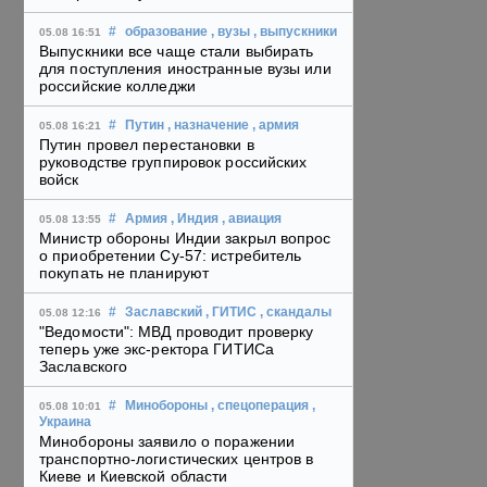
#
образование
, вузы
, выпускники
05.08 16:51
Выпускники все чаще стали выбирать
для поступления иностранные вузы или
российские колледжи
#
Путин
, назначение
, армия
05.08 16:21
Путин провел перестановки в
руководстве группировок российских
войск
#
Армия
, Индия
, авиация
05.08 13:55
Министр обороны Индии закрыл вопрос
о приобретении Су-57: истребитель
покупать не планируют
#
Заславский
, ГИТИС
, скандалы
05.08 12:16
"Ведомости": МВД проводит проверку
теперь уже экс-ректора ГИТИСа
Заславского
#
Минобороны
, спецоперация
,
05.08 10:01
Украина
Минобороны заявило о поражении
транспортно-логистических центров в
Киеве и Киевской области