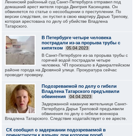
Ленинский районный суд Санкт-Петербурга отправил под
домашний арест жителя города Дмитрия Касинцева. Он
обвиняется по статье о несообщении о преступлении. По
версии следствия, он пустил в свою квартиру Дарью Трепову,
которая арестована по делу об убийстве Владлена
Татарского.
В Петербурге четыре человека
пострадали из-за прорыва трубы с
кипятком
05.04.2023
В Санкт-Петербурге из-за прорыва трубы с
горячей водой пострадали четыре
человека. ЧП произошло в Адмиралтейском
районе города на Дровяной улице. Прокуратура сейчас
проводит проверку.
Подозреваемой по делу о гибели
Владлена Татарского предъявили
обвинения
04.04.2023
Задержанной накануне жительнице Санкт-
Петербурга Дарье Треповой предъявили
обвинения по делу о гибели военкора
Владлена Татарского. Следствие ходатайствует о ее аресте.
СК сообщил о задержании подозреваемой в
причастности к взрыву, при котором погиб