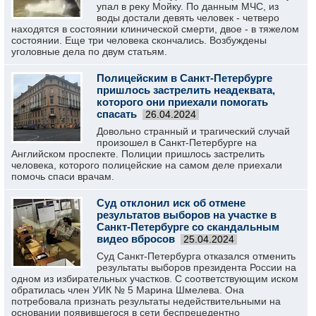
упал в реку Мойку. По данным МЧС, из
воды достали девять человек - четверо
находятся в состоянии клинической смерти, двое - в тяжелом
состоянии. Еще три человека скончались. Возбуждены
уголовные дела по двум статьям.
Полицейским в Санкт-Петербурге
пришлось застрелить неадеквата,
которого они приехали помогать
спасать
26.04.2024
Довольно странный и трагический случай
произошел в Санкт-Петербурге на
Английском проспекте. Полиции пришлось застрелить
человека, которого полицейские на самом деле приехали
помочь спаси врачам.
Суд отклонил иск об отмене
результатов выборов на участке в
Санкт-Петербурге со скандальным
видео вбросов
25.04.2024
Суд Санкт-Петербурга отказался отменить
результаты выборов президента России на
одном из избирательных участков. С соответствующим иском
обратилась член УИК № 5 Марина Шмелева. Она
потребовала признать результаты недействительными на
основании появившегося в сети беспрецедентно