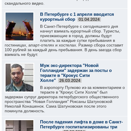
скандального видео.
В Петербурге с 1 апреля вводится
курортный сбор
01.04.2024
В Санкт-Петербурге с сегодняшнего дня
начнут взимать курортный сбор. Туристы,
приезжающие в город, должны будут
платить за каждые сутки пребывания в
гостиницах, апарт-отелях и хостелах. Размер сбора составит
100 рублей за каждый день пребывания. В день заезда сбор
взимать не будут.
Муж экс-директора "Новой
Голландии" задержан за посты о
теракте в "Крокус Сити
Холле"
26.03.2024
В аэропорту Пулково из-за комментарием о
теракте в "Крокус Сити Холле" был
задержан супруг директора петербургского общественного
пространства "Новая Голландия" Роксаны Шатуновской
Николай Конашенок. Сама Шатуновская после этого
покинула должность.
После падения лифта в доме в Санкт-
Петербурге госпитализированы три