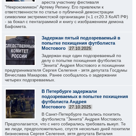
ареста участнику фестиваля
"Некрокомиккон" Артему Репину. Его привлекли к
ответственности по статье о публичной демонстрации
символики экстремистской организации (ч.1 ст.20.3 КоАП РФ)
- за бокал с пентаграммой и книгу с изображением демона
Бафомета.
Задержан пятый подозреваемый в
попытке похищения футболиста
Мостового
27.10.2025
Задержан еще один подозреваемый по
делу о попытке похищения футболиста
"Зенита" Андрея Мостового и похищении
предпринимателя Сергея Селегеня - зятя депутата Госдумы
Вячеслава Макарова. Ранее сообщалось о задержании
четырех подозреваемых.
В Петербурге задержали
подозреваемых в попытке похищения
футболиста Андрея
Мостового
27.10.2025
В Санкт-Петербурге пытались похитить
футболиста "Зенита" Андрея Мостового.
Предполагается, что с него собирались требовать выкуп. Те
же люди, предположительно, спустя несколько дней похитили
бизнесмена Сергея Селегеня, зятя депутата Виталия