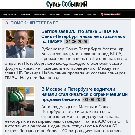
СПЕЦОПЕРАЦИЯ
СКАНДАЛЫ
ШОУ-БИЗНЕС
ЗДОРОВЬЕ
АРМИЯ
ШПИОНАЖ
НЕКРОЛОГ
ПОИСК ПО САЙТУ
//
ПОИСК: #ПЕТЕРБУРГ
Беглов заявил, что атака БПЛА на
Санкт-Петербург никак не отразилась
на ПМЭФ
04.06.2026
Губернатор Санкт-Петербурга Александр
Беглов заявил, что атака на город БПЛА,
произошедшая в ночь на 3 июня, накануне
открытия Петербургского международного экономического
форума, никак не помешала его проведению. Между тем
глава ЦБ Эльвира Набиуллина пропала из состава спикеров
ПМЭФ. Но у нее был повод.
В Москве и Петербурге водители
начали сталкиваться с ограничениями
продажи бензина
03.06.2026
Автовладельцы из Москвы и Санкт-
Петербурга начали сталкиваться с
ограничениями на продажу бензина на
некоторых автозаправочных станциях. Так, на АЗС сети ОРТК
в столичном регионе в одни руки отпускают не более 60
литров бензина и не более 100 литров дизельного топлива.