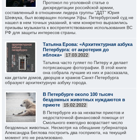
Протокол по уголовной статье о
дискредитации российской армии,
составленный в отношении лидера группы "ДДТ" Юрия
Шевчука, был возвращен полиции Уфы. Петербургский суд не
нашел в нем точных указаний, в чем конкретно выразились
призывы музыканта к воспрепятствованию использования ВС
РФ для защиты интересов страны.
Татьяна Ерова: «Архитектурная азбука
Петербурга: от акротерия до
яблока»
17.03.2022
Татьяна часто гуляет по Питеру и делает
потрясающие фотографии. В этой книге
она собрала лучшие из них и рассказала,
как детали домов, дворцов и храмов Санкт-Петербурга
образуют архитектурную азбуку города.
В Петербурге около 100 тысяч
бездомных животных нуждаются в
приюте
15.02.2022
В Петербурге из-за нехватки приютов и
недостаточной финансовой помощи от
Смольного ежегодно возрастает число
бездомных животных. Несмотря на обещание губернатора
Александра Беглова построить два госприюта, на текущий
момент это не реализовано.