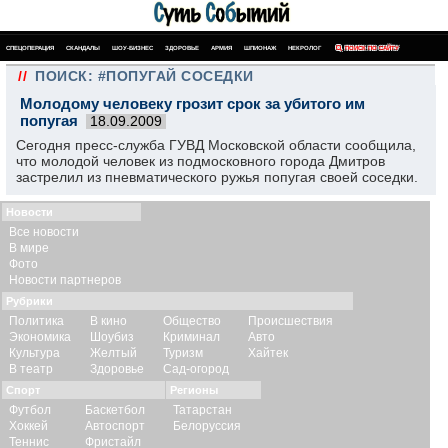
СПЕЦОПЕРАЦИЯ
СКАНДАЛЫ
ШОУ-БИЗНЕС
ЗДОРОВЬЕ
АРМИЯ
ШПИОНАЖ
НЕКРОЛОГ
ПОИСК ПО САЙТУ
//
ПОИСК: #ПОПУГАЙ СОСЕДКИ
Молодому человеку грозит срок за убитого им
попугая
18.09.2009
Сегодня пресс-служба ГУВД Московской области сообщила,
что молодой человек из подмосковного города Дмитров
застрелил из пневматического ружья попугая своей соседки.
Новости
Все новости
В мире
Фото
Новости партнеров
Рубрики
Политика
В кино
Общество
Происшествия
Экономика
Шоубиз
Криминал
Авто
Культура
Желтый
Туризм
Хайтек
В театр
Здоровье
Сад-огород
Спорт
Регионы
Футбол
Баскетбол
Татарстан
Хоккей
Автоспорт
Белоруссия
Теннис
Фристайл