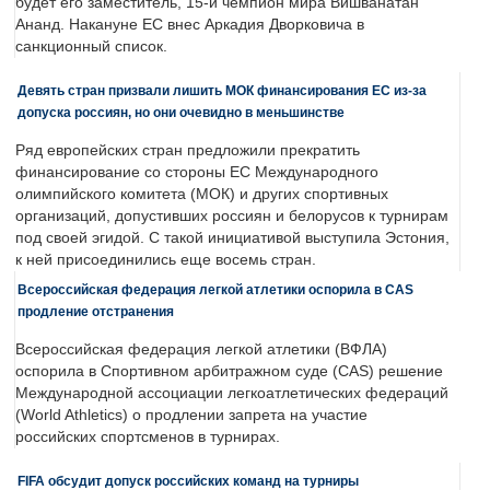
будет его заместитель, 15-й чемпион мира Вишванатан
Ананд. Накануне ЕС внес Аркадия Дворковича в
санкционный список.
Девять стран призвали лишить МОК финансирования ЕС из-за
допуска россиян, но они очевидно в меньшинстве
Ряд европейских стран предложили прекратить
финансирование со стороны ЕС Международного
олимпийского комитета (МОК) и других спортивных
организаций, допустивших россиян и белорусов к турнирам
под своей эгидой. С такой инициативой выступила Эстония,
к ней присоединились еще восемь стран.
Всероссийская федерация легкой атлетики оспорила в CAS
продление отстранения
Всероссийская федерация легкой атлетики (ВФЛА)
оспорила в Спортивном арбитражном суде (CAS) решение
Международной ассоциации легкоатлетических федераций
(World Athletics) о продлении запрета на участие
российских спортсменов в турнирах.
FIFA обсудит допуск российских команд на турниры