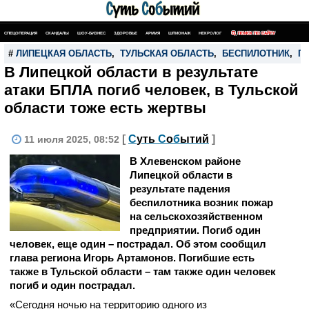
СПЕЦОПЕРАЦИЯ
СКАНДАЛЫ
ШОУ-БИЗНЕС
ЗДОРОВЬЕ
АРМИЯ
ШПИОНАЖ
НЕКРОЛОГ
ПОИСК ПО САЙТУ
#
ЛИПЕЦКАЯ ОБЛАСТЬ
,
ТУЛЬСКАЯ ОБЛАСТЬ
,
БЕСПИЛОТНИК
,
П
В Липецкой области в результате
атаки БПЛА погиб человек, в Тульской
области тоже есть жертвы
[
С
уть
С
о
б
ытий
]
11 июля 2025, 08:52
В Хлевенском районе
Липецкой области в
результате падения
беспилотника возник пожар
на сельскохозяйственном
предприятии. Погиб один
человек, еще один – пострадал. Об этом сообщил
глава региона Игорь Артамонов. Погибшие есть
также в Тульской области – там также один человек
погиб и один пострадал.
«Сегодня ночью на территорию одного из