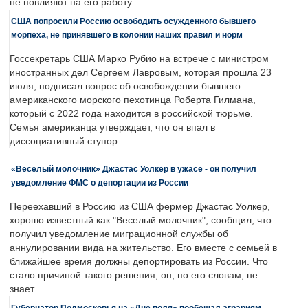
не повлияют на его работу.
США попросили Россию освободить осужденного бывшего
морпеха, не принявшего в колонии наших правил и норм
Госсекретарь США Марко Рубио на встрече с министром
иностранных дел Сергеем Лавровым, которая прошла 23
июля, подписал вопрос об освобождении бывшего
американского морского пехотинца Роберта Гилмана,
который с 2022 года находится в российской тюрьме.
Семья американца утверждает, что он впал в
диссоциативный ступор.
«Веселый молочник» Джастас Уолкер в ужасе - он получил
уведомление ФМС о депортации из России
Переехавший в Россию из США фермер Джастас Уолкер,
хорошо известный как "Веселый молочник", сообщил, что
получил уведомление миграционной службы об
аннулировании вида на жительство. Его вместе с семьей в
ближайшее время должны депортировать из России. Что
стало причиной такого решения, он, по его словам, не
знает.
Губернатор Подмосковья на «Дне поля» пообещал аграриям