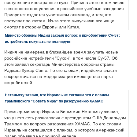
поступления иностранные вузы. Причина этого в том числе
в сложности поступления в российские учебные заведения.
Приоритет отдается участникам олимпиад и тем, кто
поступает по квотам. Из-за этого выпускники все чаще
смотрят в сторону Европы или Китая.
Министр обороны Индии закрыл вопрос о приобретении Су-57:
истребитель покупать не планируют
Индия не намерена в ближайшее время закупать новые
российские истребители "Сухой", в том числе Су-57. Об
этом заявил секретарь Министерства обороны страны
Раджеш Кумар Сингх. По его словам, индийские власти
сосредоточатся на модернизации имеющегося парка
истребителей.
Нетаньяху заявил, что Израиль не соглашался с планом
трамповского "Совета мира" по разоружению ХАМАС
Премьер-министр Израиля Биньямин Нетаньяху заявил,
что у него есть разногласия с президентом США Дональдом
Трампом по вопросу разоружения ХАМАС. По его словам,
Израиль не соглашался с планом, о котором американский
лидер объявил на прошлой неделе.