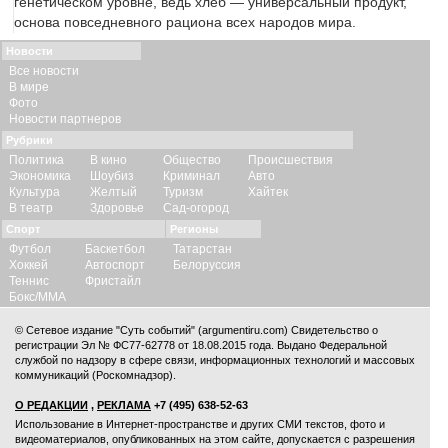
генетическом уровне, ведь хлеб — универсальный продукт,
основа повседневного рациона всех народов мира.
Новости
Все новости
В мире
Фото
Новости партнеров
Рубрики
Политика
В кино
Общество
Происшествия
Экономика
Шоубиз
Криминал
Авто
Культура
Желтый
Туризм
Хайтек
В театр
Здоровье
Сад-огород
Спорт
Регионы
Футбол
Баскетбол
Татарстан
Хоккей
Автоспорт
Белоруссия
Теннис
Фристайл
Бокс/ММА
© Сетевое издание "Суть событий" (argumentiru.com) Свидетельство о
регистрации Эл № ФС77-62778 от 18.08.2015 года. Выдано Федеральной
службой по надзору в сфере связи, информационных технологий и массовых
коммуникаций (Роскомнадзор).
О РЕДАКЦИИ
,
РЕКЛАМА
+7 (495) 638-52-63
Использование в Интернет-пространстве и других СМИ текстов, фото и
видеоматериалов, опубликованных на этом сайте, допускается с
разрешения