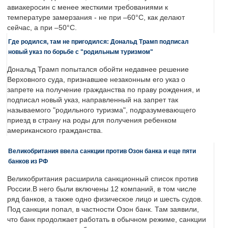
авиакеросин с менее жесткими требованиями к
температуре замерзания - не при –60°C, как делают
сейчас, а при –50°C.
Где родился, там не пригодился: Дональд Трамп подписал
новый указ по борьбе с "родильным туризмом"
Дональд Трамп попытался обойти недавнее решение
Верховного суда, признавшее незаконным его указ о
запрете на получение гражданства по праву рождения, и
подписал новый указ, направленный на запрет так
называемого "родильного туризма", подразумевающего
приезд в страну на роды для получения ребенком
американского гражданства.
Великобритания ввела санкции против Озон банка и еще пяти
банков из РФ
Великобритания расширила санкционный список против
России.В него были включены 12 компаний, в том числе
ряд банков, а также одно физическое лицо и шесть судов.
Под санкции попал, в частности Озон банк. Там заявили,
что банк продолжает работать в обычном режиме, санкции