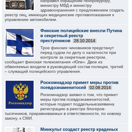
направил обращение генпрокурору,
министру МВД и министру
здравоохранения с предложением создать
реестр лиц, имеющих медицинские противопоказания к
управлению автомобилем.
Финские полицейские внесли Путина
в секретный реестр
преступников
28.10.2014
Трое финских чиновников предстанут
перед судом по делу о халатности при
контроле за секретным реестром,
сообщает финская телекомпания «Юле». Двое из
обвиняемых входили в руководящий состав полиции, третий
– служащий полицейского управления.
Роскомнадзор примет меры против
псевдознаменитосей
02.08.2014
Роскомнадзор заявил о том, что примет
меры против псевдознаменитостей,
которые подают поддельныезаявкина
регистрацию в реестре блогеров-
тысячников, приравниваемых в ответственности, по новому
закону, к СМИ.
Минкульт создаст реестр краденых