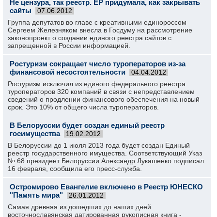
Не цензура, так реестр. ЕР придумала, как закрывать
сайты
07.06.2012
Группа депутатов во главе с креативными единороссом
Сергеем Железняком внесла в Госдуму на рассмотрение
законопроект о создании единого реестра сайтов с
запрещенной в России информацией.
Ростуризм сокращает число туроператоров из-за
финансовой несостоятельности
04.04.2012
Ростуризм исключил из единого федерального реестра
туроператоров 320 компаний в связи с непредставлением
сведений о продлении финансового обеспечения на новый
срок. Это 10% от общего числа туроператоров.
В Белоруссии будет создан единый реестр
госимущества
19.02.2012
В Белоруссии до 1 июля 2013 года будет создан Единый
реестр государственного имущества. Соответствующий Указ
№ 68 президент Белоруссии Александр Лукашенко подписал
16 февраля, сообщила его пресс-служба.
Остромирово Евангелие включено в Реестр ЮНЕСКО
"Память мира"
26.01.2012
Самая древняя из дошедших до наших дней
восточнославянская датированная рукописная книга -