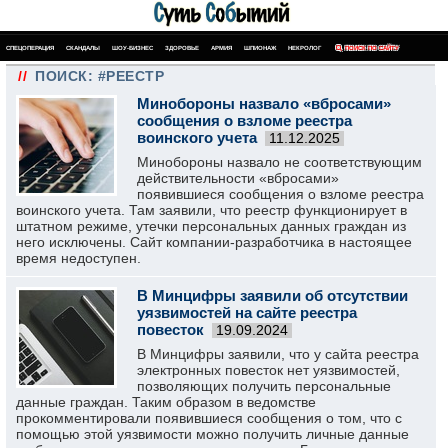
СПЕЦОПЕРАЦИЯ
СКАНДАЛЫ
ШОУ-БИЗНЕС
ЗДОРОВЬЕ
АРМИЯ
ШПИОНАЖ
НЕКРОЛОГ
ПОИСК ПО САЙТУ
//
ПОИСК: #РЕЕСТР
Минобороны назвало «вбросами»
сообщения о взломе реестра
воинского учета
11.12.2025
Минобороны назвало не соответствующим
действительности «вбросами»
появившиеся сообщения о взломе реестра
воинского учета. Там заявили, что реестр функционирует в
штатном режиме, утечки персональных данных граждан из
него исключены. Сайт компании-разработчика в настоящее
время недоступен.
В Минцифры заявили об отсутствии
уязвимостей на сайте реестра
повесток
19.09.2024
В Минцифры заявили, что у сайта реестра
электронных повесток нет уязвимостей,
позволяющих получить персональные
данные граждан. Таким образом в ведомстве
прокомментировали появившиеся сообщения о том, что с
помощью этой уязвимости можно получить личные данные