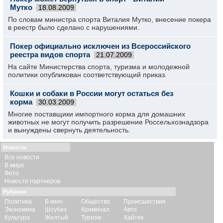
Мутко
18.08.2009
По словам министра спорта Виталия Мутко, внесение покера
в реестр было сделано с нарушениями.
Покер официально исключен из Всероссийского
реестра видов спорта
21.07.2009
На сайте Министерства спорта, туризма и молодежной
политики опубликован соответствующий приказ.
Кошки и собаки в России могут остаться без
корма
30.03.2009
Многие поставщики импортного корма для домашних
животных не могут получить разрешение Россельхознадзора
и вынуждены свернуть деятельность.
Новости
Все новости
В мире
Фото
Новости партнеров
Рубрики
Политика
В кино
Общество
Происшествия
Экономика
Шоубиз
Криминал
Авто
Культура
Желтый
Туризм
Хайтек