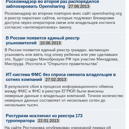
Роскомнадзор во второй раз распорядился
заблокировать Opensharing
27.08.2013
Роскомнадзор во вторник повторно внес сайт opensharing.org
в реестр пиратских сайтов, которые подлежат блокировке
доступа через операторов связи или владельцев хостинга
согласно «антипиратскому» закону.
В России появится единый реестр
усыновителей
10.06.2013
В России появится единый реестр граждан, желающих
усыновить или взять под опеку ребенка или уже сделавших
это, будет создан Минобрнауки РФ при участии Минздрава,
Минтруда, Росстата и "Открытого правительства".
ИТ-система ФМС без спроса сменила владельцев в
сотнях компаний
27.02.2013
В результате сбоя в процессе информационного обмена
между ФМС и ФНС в реестре ЕГРЮЛ были внесены
неверные данные о владельцах компаний. Точное количество
неверных данных составляет от нескольких сотен до
нескольких тысяч.
Ростуризм исключил из реестра 173
туроператора
22.01.2013
На сайте Ростуризма опубликован очередной приказ об