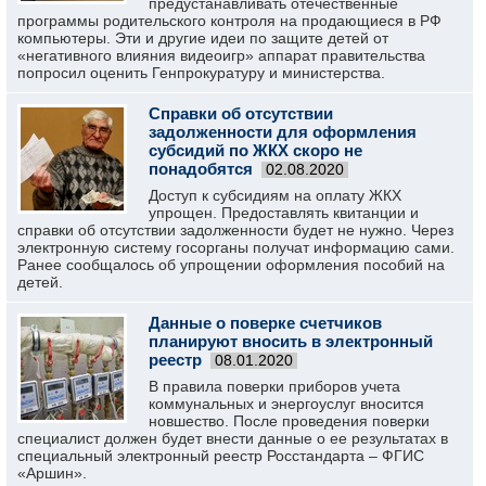
предустанавливать отечественные
программы родительского контроля на продающиеся в РФ
компьютеры. Эти и другие идеи по защите детей от
«негативного влияния видеоигр» аппарат правительства
попросил оценить Генпрокуратуру и министерства.
Справки об отсутствии
задолженности для оформления
субсидий по ЖКХ скоро не
понадобятся
02.08.2020
Доступ к субсидиям на оплату ЖКХ
упрощен. Предоставлять квитанции и
справки об отсутствии задолженности будет не нужно. Через
электронную систему госорганы получат информацию сами.
Ранее сообщалось об упрощении оформления пособий на
детей.
Данные о поверке счетчиков
планируют вносить в электронный
реестр
08.01.2020
В правила поверки приборов учета
коммунальных и энергоуслуг вносится
новшество. После проведения поверки
специалист должен будет внести данные о ее результатах в
специальный электронный реестр Росстандарта – ФГИС
«Аршин».