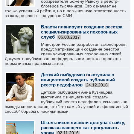
обозревателя Божену Рынску в реестр-
блогеров тысячников. Это означает не
только успешный рейтинг, но и повышенную ответственность
за каждое слово – на уровне СМИ.
Власти планируют создание реестра
специализированных похоронных
служб
06.03.2017
Минстрой России разработал законопроект,
предусматривающий создание реестра
специализированных похоронных служб.
Документ опубликован на федеральном портале проектов
нормативных правовых актов.
Детский омбудсмен выступила с
инициативой создать публичный
реестр педофилов
24.12.2016
Детский омбудсмен Анна Кузнецова
выступила с инициативой создать
публичный реестр педофилов, ссылаясь на
выводы специалистов, что "это самый лучший и эффективный
способ" борьбы с насильниками.
Школьников лишили доступа к сайту,
рассказывающего как прогуливать
уроки
02.11.2016