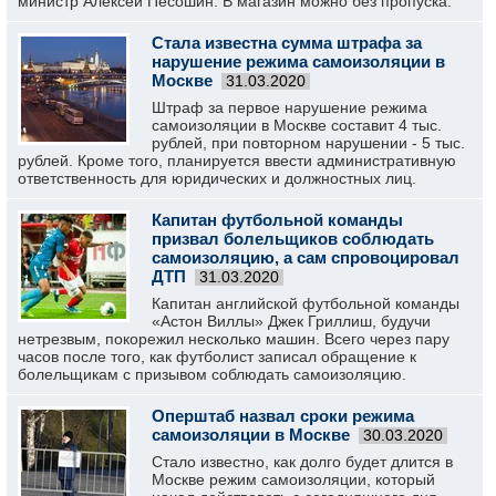
министр Алексей Песошин. В магазин можно без пропуска.
Стала известна сумма штрафа за
нарушение режима самоизоляции в
Москве
31.03.2020
Штраф за первое нарушение режима
самоизоляции в Москве составит 4 тыс.
рублей, при повторном нарушении - 5 тыс.
рублей. Кроме того, планируется ввести административную
ответственность для юридических и должностных лиц.
Капитан футбольной команды
призвал болельщиков соблюдать
самоизоляцию, а сам спровоцировал
ДТП
31.03.2020
Капитан английской футбольной команды
«Астон Виллы» Джек Гриллиш, будучи
нетрезвым, покорежил несколько машин. Всего через пару
часов после того, как футболист записал обращение к
болельщикам с призывом соблюдать самоизоляцию.
Оперштаб назвал сроки режима
самоизоляции в Москве
30.03.2020
Стало известно, как долго будет длится в
Москве режим самоизоляции, который