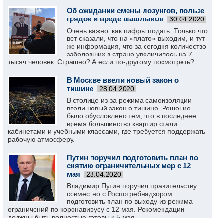
Об ожидании смены лозунгов, пользе
грядок и вреде шашлыков
30.04.2020
Очень важно, как цифры подать. Только что
вот сказали, что на «плато» выходим, и тут
же информация, что за сегодня количество
заболевших в стране увеличилось на 7
тысяч человек. Страшно? А если по-другому посмотреть?
В Москве ввели новый закон о
тишине
28.04.2020
В столице из-за режима самоизоляции
ввели новый закон о тишине. Решение
было обусловлено тем, что в последнее
время большинство квартир стали
кабинетами и учебными классами, где требуется поддержать
рабочую атмосферу.
Путин поручил подготовить план по
снятию ограничительных мер с 12
мая
28.04.2020
Владимир Путин поручил правительству
совместно с Роспотребнадзором
подготовить план по выходу из режима
ограничений по коронавирусу с 12 мая. Рекомендации
должны быть полностью готовы к 5 мая.