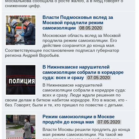
Москалькова сообщала о росте жалоб, а в МВД говорят о
сниженнии цифр.
Власти Подмосковья вслед за
Москвой продлили режим
самоизоляции
08.05.2020
Московская область вслед за Москвой
продлила режим самоизоляции. Его
действие сохранится до конца мая.
Соответствующее постановление подписал губернатор
региона Андрей Воробьёв.
В Нижнекамске нарушителей
самоизоляции собрали в коридоре
суда: всех и сразу
07.05.2020
В Нижнекамске нарушителей
самоизоляции собрали в коридоре суда:
всех и сразу. Люди ждали решения по
своим делам в битком набитом коридоре. Кто в маске, кто -
без. Говорят, были и те, кто пришел по повестке с детьми.
Режим самоизоляции в Москве
продлён до конца мая
07.05.2020
Власти Москвы решили продлить до конца
мая режим самоизоляции. На такой же