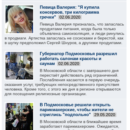
Певица Валерия: "Я купила
консервов, три килограмма
гречки"
02.06.2020
Певица Валерия призналась, что запаслась
продуктами питания, когда была только
объявлена самоизоляция, и люди ринулись
в продмаги. Артистка запаслась не сосисками и берестой, как
в шутку предположил Сергей Шнуров, а другими продуктами.
Губернатор Подмосковья разрешил
работать салонам красоты и
саунам
02.06.2020
В Московской области с завтрашнего дня
перестаёт действовать ряд ограничений.
Послабления касаются в первую очередь
оказания услуг, требующих непосредственного присутствия
человека. Кроме того, с этого же дня в регионе открываются
для посещения религиозные организации.
В Подмосковье решили открыть
парикмахерские, чтобы жители не
стриглись "подпольно"
29.05.2020
В Московской области в ближайшее время
заработают парикмахерские. Ожидается,