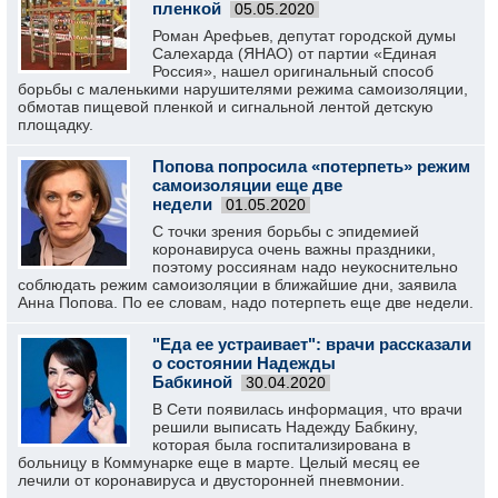
пленкой
05.05.2020
Роман Арефьев, депутат городской думы
Салехарда (ЯНАО) от партии «Единая
Россия», нашел оригинальный способ
борьбы с маленькими нарушителями режима самоизоляции,
обмотав пищевой пленкой и сигнальной лентой детскую
площадку.
Попова попросила «потерпеть» режим
самоизоляции еще две
недели
01.05.2020
С точки зрения борьбы с эпидемией
коронавируса очень важны праздники,
поэтому россиянам надо неукоснительно
соблюдать режим самоизоляции в ближайшие дни, заявила
Анна Попова. По ее словам, надо потерпеть еще две недели.
"Еда ее устраивает": врачи рассказали
о состоянии Надежды
Бабкиной
30.04.2020
В Сети появилась информация, что врачи
решили выписать Надежду Бабкину,
которая была госпитализирована в
больницу в Коммунарке еще в марте. Целый месяц ее
лечили от коронавируса и двусторонней пневмонии.