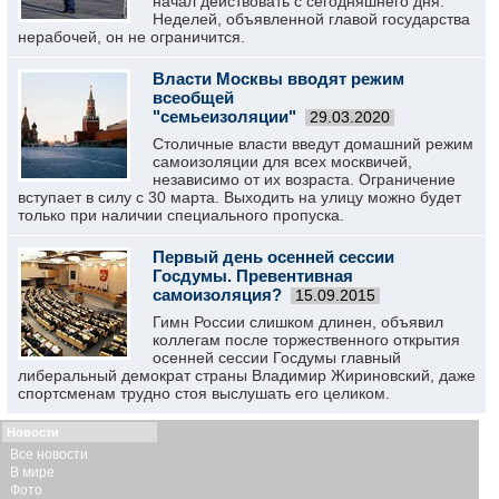
начал действовать с сегодняшнего дня.
Неделей, объявленной главой государства
нерабочей, он не ограничится.
Власти Москвы вводят режим
всеобщей
"семьеизоляции"
29.03.2020
Столичные власти введут домашний режим
самоизоляции для всех москвичей,
независимо от их возраста. Ограничение
вступает в силу с 30 марта. Выходить на улицу можно будет
только при наличии специального пропуска.
Первый день осенней сессии
Госдумы. Превентивная
самоизоляция?
15.09.2015
Гимн России слишком длинен, объявил
коллегам после торжественного открытия
осенней сессии Госдумы главный
либеральный демократ страны Владимир Жириновский, даже
спортсменам трудно стоя выслушать его целиком.
Новости
Все новости
В мире
Фото