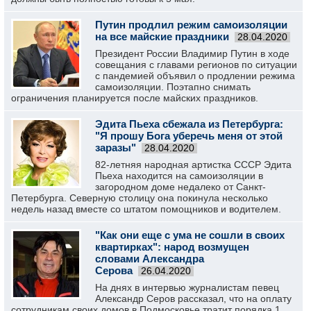
Путин продлил режим самоизоляции
на все майские праздники
28.04.2020
Президент России Владимир Путин в ходе
совещания с главами регионов по ситуации
с пандемией объявил о продлении режима
самоизоляции. Поэтапно снимать
ограничения планируется после майских праздников.
Эдита Пьеха сбежала из Петербурга:
"Я прошу Бога уберечь меня от этой
заразы"
28.04.2020
82-летняя народная артистка СССР Эдита
Пьеха находится на самоизоляции в
загородном доме недалеко от Санкт-
Петербурга. Северную столицу она покинула несколько
недель назад вместе со штатом помощников и водителем.
"Как они еще с ума не сошли в своих
квартирках": народ возмущен
словами Александра
Серова
26.04.2020
На днях в интервью журналистам певец
Александр Серов рассказал, что на оплату
сотрудникам своих домов в Подмосковье тратит порядка 1