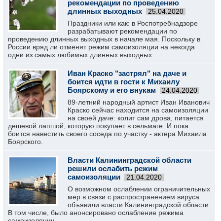
рекомендации по проведению
длинных выходных
25.04.2020
Праздники или как: в Роспотребнадзоре
разрабатывают рекомендации по
проведению длинных выходных в начале мая. Поскольку в
России вряд ли отменят режим самоизоляции на некогда
одни из самых любимых длинных выходных.
Иван Краско "застрял" на даче и
боится идти в гости к Михаилу
Боярскому и его внукам
24.04.2020
89-летний народный артист Иван Иванович
Краско сейчас находится на самоизоляции
на своей даче: колит сам дрова, питается
дешевой лапшой, которую покупает в сельмаге. И пока
боится навестить своего соседа по участку - актера Михаила
Боярского.
Власти Калининградской области
решили ослабить режим
самоизоляции
21.04.2020
О возможном ослаблении ограничительных
мер в связи с распространением вируса
объявили власти Калининградской области.
В том числе, было анонсировано ослабление режима
самоизоляции.