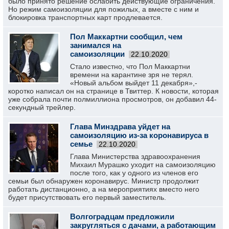
было принято решение ослабить действующие ограничения.
Но режим самоизоляции для пожилых, а вместе с ним и
блокировка транспортных карт продлевается.
Пол Маккартни сообщил, чем
занимался на
самоизоляции
22.10.2020
Стало известно, что Пол Маккартни
времени на карантине зря не терял.
«Новый альбом выйдет 11 декабря»,-
коротко написал он на странице в Твиттер. К новости, которая
уже собрала почти полмиллиона просмотров, он добавил 44-
секундный трейлер.
Глава Минздрава уйдет на
самоизоляцию из-за коронавируса в
семье
22.10.2020
Глава Министерства здравоохранения
Михаил Мурашко уходит на самоизоляцию
после того, как у одного из членов его
семьи был обнаружен коронавирус. Министр продолжит
работать дистанционно, а на мероприятиях вместо него
будет присутствовать его первый заместитель.
Волгоградцам предложили
закругляться с дачами, а работающим