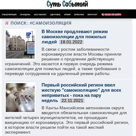
СПЕЦОПЕРАЦИЯ
СКАНДАЛЫ
ШОУ-БИЗНЕС
ЗДОРОВЬЕ
АРМИЯ
ШПИОНАЖ
НЕКРОЛОГ
ПОИСК ПО САЙТУ
//
ПОИСК: #САМОИЗОЛЯЦИЯ
В Москве продлевают режим
самоизоляции для пожилых
людей
18.01.2022
В связи с ростом заболеваемости
коронавирусом власти Москвы приняли
решение о продлении действующих
ограничений. Это касается в первую очередь режима
самоизоляции для пожилых людей, а также требования о
переводе сотрудников на удаленный режим работы.
Первый российский регион ввел
жесткую "самоизоляцию" для всех
непривитых - пока на пару
недель
22.11.2021
В Ханты-Мансийском автономном округе
вводится обязательная самоизоляция для
жителей четырех муниципалитетов, не прошедших
вакцинацию от коронавируса. Это первый российский регион,
в котором власти решили пойти на такой жесткий
эксперимент.