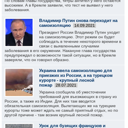
По словам главы государства, титры антител у него остаются
высокими. А в Кремле заявили, что тест не выявил у него
заболевания.
Владимир Путин снова переходит на
самоизоляцию
14.09.2021
Президент России Владимир Путин уходит
на самоизоляцию. Этот режим он будет
соблюдать в течение некоторого времени в
связи с выявленными случаями
заболевания в его окружении. Накануне глава государства
предупреждал о возможности такой ситуации, но в Кремле
заверяли, что он говорил образно.
Украина ввела самоизоляцию для
приезжих из России, а на турецком
курорте - крупный лесной
пожар
28.07.2021
Украина сообщила об ужесточении
требований для въезжающих в страну из
России, а также из Индии. Для них там вводится
обязательная самоизоляция. Вылетающих же на турецкие
курорты тоже может ждать не самый приятный отдых, но по
другой причине - там возник крупный лесной пожар.
Урок для бузящих французов и