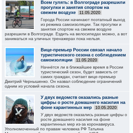
Всем гулять: в Волгограде разрешили
прогулки и занятия спортом на
свежем воздухе
11.05.2020
Города России начинают поэтапный выход
из режима самоизоляции. Так прогулки и
занятия спортом на свежем воздухе
разрешили в Волгограде. Ездить на велосипедах можно, а вот
заниматься на уличных тренажерах пока нельзя.
Вице-премьер России связал начало
туристического сезона с соблюдением
самоизоляции
11.05.2020
Начнётся ли в ближайшее время в России
туристический сезон, будет зависеть от
самих граждан, считает вице-премьер
Дмитрий Чернышенко. Он назвал соблюдение ограничений
одним из условий начала сезона.
У двух ведомств оказались разные
цифры о росте домашнего насилия на
фоне карантинных мер
10.05.2020
У двух ведомств оказались разные цифры о
росте домашнего насилия на фоне
карантинных мер из-за коронавируса.
Уполномоченный по правам человека РФ Татьяна