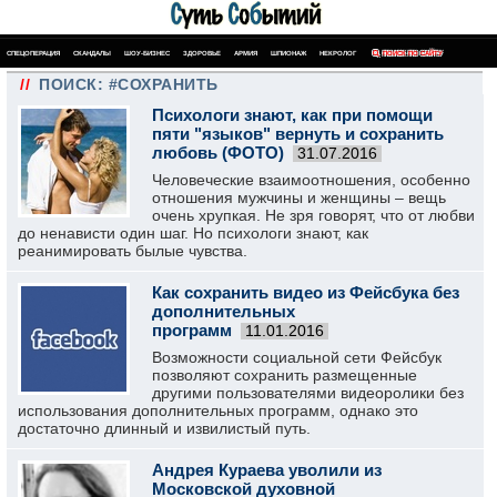
СПЕЦОПЕРАЦИЯ
СКАНДАЛЫ
ШОУ-БИЗНЕС
ЗДОРОВЬЕ
АРМИЯ
ШПИОНАЖ
НЕКРОЛОГ
ПОИСК ПО САЙТУ
//
ПОИСК: #СОХРАНИТЬ
Психологи знают, как при помощи
пяти "языков" вернуть и сохранить
любовь (ФОТО)
31.07.2016
Человеческие взаимоотношения, особенно
отношения мужчины и женщины – вещь
очень хрупкая. Не зря говорят, что от любви
до ненависти один шаг. Но психологи знают, как
реанимировать былые чувства.
Как сохранить видео из Фейсбука без
дополнительных
программ
11.01.2016
Возможности социальной сети Фейсбук
позволяют сохранить размещенные
другими пользователями видеоролики без
использования дополнительных программ, однако это
достаточно длинный и извилистый путь.
Андрея Кураева уволили из
Московской духовной