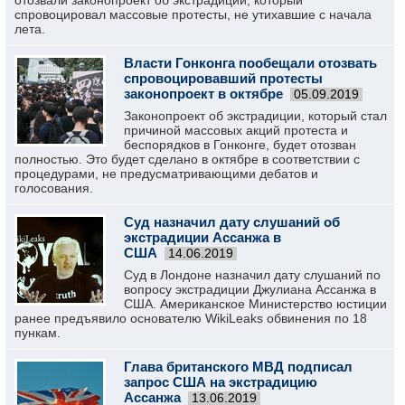
отозвали законопроект об экстрадиции, который
спровоцировал массовые протесты, не утихавшие с начала
лета.
Власти Гонконга пообещали отозвать
спровоцировавший протесты
законопроект в октябре
05.09.2019
Законопроект об экстрадиции, который стал
причиной массовых акций протеста и
беспорядков в Гонконге, будет отозван
полностью. Это будет сделано в октябре в соответствии с
процедурами, не предусматривающими дебатов и
голосования.
Суд назначил дату слушаний об
экстрадиции Ассанжа в
США
14.06.2019
Суд в Лондоне назначил дату слушаний по
вопросу экстрадиции Джулиана Ассанжа в
США. Американское Министерство юстиции
ранее предъявило основателю WikiLeaks обвинения по 18
пункам.
Глава британского МВД подписал
запрос США на экстрадицию
Ассанжа
13.06.2019