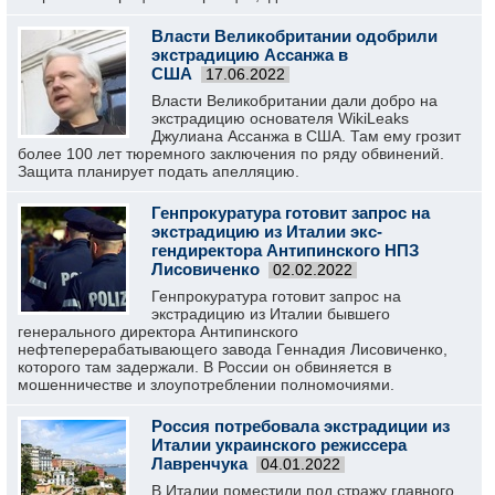
Власти Великобритании одобрили
экстрадицию Ассанжа в
США
17.06.2022
Власти Великобритании дали добро на
экстрадицию основателя WikiLeaks
Джулиана Ассанжа в США. Там ему грозит
более 100 лет тюремного заключения по ряду обвинений.
Защита планирует подать апелляцию.
Генпрокуратура готовит запрос на
экстрадицию из Италии экс-
гендиректора Антипинского НПЗ
Лисовиченко
02.02.2022
Генпрокуратура готовит запрос на
экстрадицию из Италии бывшего
генерального директора Антипинского
нефтеперерабатывающего завода Геннадия Лисовиченко,
которого там задержали. В России он обвиняется в
мошенничестве и злоупотреблении полномочиями.
Россия потребовала экстрадиции из
Италии украинского режиссера
Лавренчука
04.01.2022
В Италии поместили под стражу главного