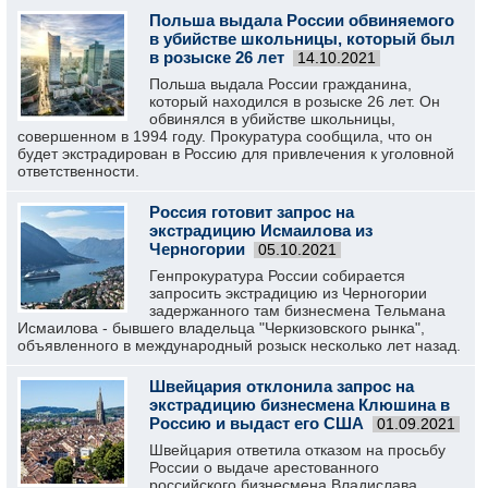
Польша выдала России обвиняемого
в убийстве школьницы, который был
в розыске 26 лет
14.10.2021
Польша выдала России гражданина,
который находился в розыске 26 лет. Он
обвинялся в убийстве школьницы,
совершенном в 1994 году. Прокуратура сообщила, что он
будет экстрадирован в Россию для привлечения к уголовной
ответственности.
Россия готовит запрос на
экстрадицию Исмаилова из
Черногории
05.10.2021
Генпрокуратура России собирается
запросить экстрадицию из Черногории
задержанного там бизнесмена Тельмана
Исмаилова - бывшего владельца "Черкизовского рынка",
объявленного в международный розыск несколько лет назад.
Швейцария отклонила запрос на
экстрадицию бизнесмена Клюшина в
Россию и выдаст его США
01.09.2021
Швейцария ответила отказом на просьбу
России о выдаче арестованного
российского бизнесмена Владислава