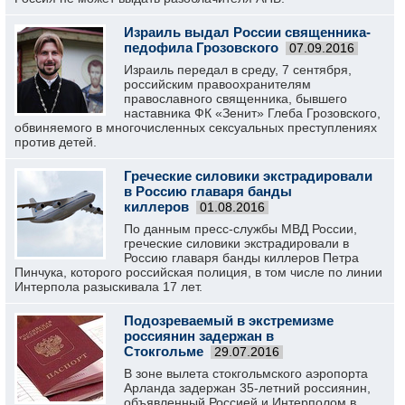
Израиль выдал России священника-
педофила Грозовского
07.09.2016
Израиль передал в среду, 7 сентября,
российским правоохранителям
православного священника, бывшего
наставника ФК «Зенит» Глеба Грозовского,
обвиняемого в многочисленных сексуальных преступлениях
против детей.
Греческие силовики экстрадировали
в Россию главаря банды
киллеров
01.08.2016
По данным пресс-службы МВД России,
греческие силовики экстрадировали в
Россию главаря банды киллеров Петра
Пинчука, которого российская полиция, в том числе по линии
Интерпола разыскивала 17 лет.
Подозреваемый в экстремизме
россиянин задержан в
Стокгольме
29.07.2016
В зоне вылета стокгольмского аэропорта
Арланда задержан 35-летний россиянин,
объявленный Россией и Интерполом в