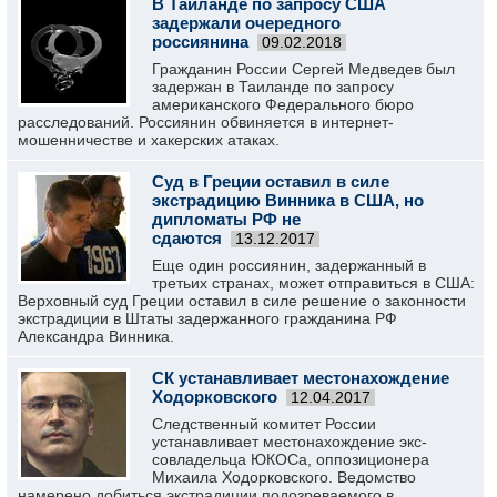
В Таиланде по запросу США
задержали очередного
россиянина
09.02.2018
Гражданин России Сергей Медведев был
задержан в Таиланде по запросу
американского Федерального бюро
расследований. Россиянин обвиняется в интернет-
мошенничестве и хакерских атаках.
Суд в Греции оставил в силе
экстрадицию Винника в США, но
дипломаты РФ не
сдаются
13.12.2017
Еще один россиянин, задержанный в
третьих странах, может отправиться в США:
Верховный суд Греции оставил в силе решение о законности
экстрадиции в Штаты задержанного гражданина РФ
Александра Винника.
СК устанавливает местонахождение
Ходорковского
12.04.2017
Следственный комитет России
устанавливает местонахождение экс-
совладельца ЮКОСа, оппозиционера
Михаила Ходорковского. Ведомство
намерено добиться экстрадиции подозреваемого в