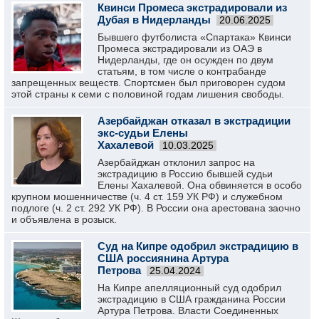
Квинси Промеса экстрадировали из
Дубая в Нидерланды
20.06.2025
Бывшего футболиста «Спартака» Квинси
Промеса экстрадировали из ОАЭ в
Нидерланды, где он осужден по двум
статьям, в том числе о контрабанде
запрещенных веществ. Спортсмен был приговорен судом
этой страны к семи с половиной годам лишения свободы.
Азербайджан отказал в экстрадиции
экс-судьи Елены
Хахалевой
10.03.2025
Азербайджан отклонил запрос на
экстрадицию в Россию бывшей судьи
Елены Хахалевой. Она обвиняется в особо
крупном мошенничестве (ч. 4 ст. 159 УК РФ) и служебном
подлоге (ч. 2 ст. 292 УК РФ). В России она арестована заочно
и объявлена в розыск.
Суд на Кипре одобрил экстрадицию в
США россиянина Артура
Петрова
25.04.2024
На Кипре апелляционный суд одобрил
экстрадицию в США гражданина России
Артура Петрова. Власти Соединенных