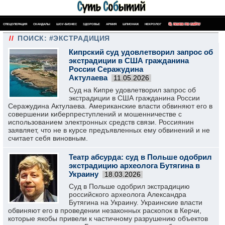
СПЕЦОПЕРАЦИЯ
СКАНДАЛЫ
ШОУ-БИЗНЕС
ЗДОРОВЬЕ
АРМИЯ
ШПИОНАЖ
НЕКРОЛОГ
ПОИСК ПО САЙТУ
//
ПОИСК: #ЭКСТРАДИЦИЯ
Кипрский суд удовлетворил запрос об
экстрадиции в США гражданина
России Серажудина
Актулаева
11.05.2026
Суд на Кипре удовлетворил запрос об
экстрадиции в США гражданина России
Серажудина Актулаева. Американские власти обвиняют его в
совершении киберпреступлений и мошенничестве с
использованием электронных средств связи. Россиянин
заявляет, что не в курсе предъявленных ему обвинений и не
считает себя виновным.
Театр абсурда: суд в Польше одобрил
экстрадицию археолога Бутягина в
Украину
18.03.2026
Суд в Польше одобрил экстрадицию
российского археолога Александра
Бутягина на Украину. Украинские власти
обвиняют его в проведении незаконных раскопок в Керчи,
которые якобы привели к частичному разрушению объектов