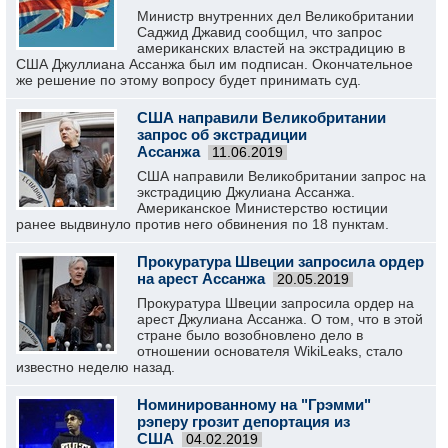
Министр внутренних дел Великобритании
Саджид Джавид сообщил, что запрос
американских властей на экстрадицию в
США Джуллиана Ассанжа был им подписан. Окончательное
же решение по этому вопросу будет принимать суд.
США направили Великобритании
запрос об экстрадиции
Ассанжа
11.06.2019
США направили Великобритании запрос на
экстрадицию Джулиана Ассанжа.
Американское Министерство юстиции
ранее выдвинуло против него обвинения по 18 пунктам.
Прокуратура Швеции запросила ордер
на арест Ассанжа
20.05.2019
Прокуратура Швеции запросила ордер на
арест Джулиана Ассанжа. О том, что в этой
стране было возобновлено дело в
отношении основателя WikiLeaks, стало
известно неделю назад.
Номинированному на "Грэмми"
рэперу грозит депортация из
США
04.02.2019