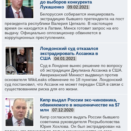
до выборов конкурента
Лукашенко
09.02.2021
Белоруссия собирается инициировать
экстрадицию бывшего претендента на пост
президента республики Валерия Цепкало. В настоящее
время он находится в Латвии, Минск готовит запрос на его
выдачу. Официально оппозиционер обвиняется в
коррупционных преступлениях.
Лондонский суд отказался
экстрадировать Ассанжа в
США
04.01.2021
Суд в Лондоне вынес решение по вопросу
об экстрадиции Джулиана Ассанжа в США.
Американский Минюст выдвинул против
основателя WikiLeaks обвинение по 18 пунктам. Лондонский
суд постановил, что Ассанж не может передан США в связи с
существованием риска для его жизни.
Кипр выдал России экс-чиновника,
обвиняемого в мошенничестве на $7
млн
07.12.2020
Кипр согласился выдать России бывшего
советника руководителя Росрыболовства
Юрия Хохлова. Он был экстрадирован на