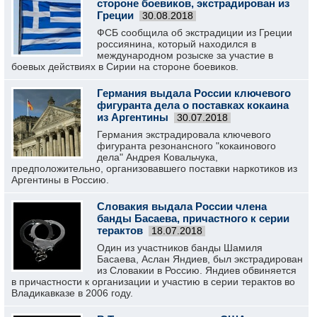
стороне боевиков, экстрадирован из
Греции
30.08.2018
ФСБ сообщила об экстрадиции из Греции
россиянина, который находился в
международном розыске за участие в
боевых действиях в Сирии на стороне боевиков.
Германия выдала России ключевого
фигуранта дела о поставках кокаина
из Аргентины
30.07.2018
Германия экстрадировала ключевого
фигуранта резонансного "кокаинового
дела" Андрея Ковальчука,
предположительно, организовавшего поставки наркотиков из
Аргентины в Россию.
Словакия выдала России члена
банды Басаева, причастного к серии
терактов
18.07.2018
Один из участников банды Шамиля
Басаева, Аслан Яндиев, был экстрадирован
из Словакии в Россию. Яндиев обвиняется
в причастности к организации и участию в серии терактов во
Владикавказе в 2006 году.