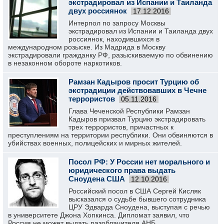
экстрадировал из Испании и Таиланда
двух россиянок
17.12.2016
Интерпол по запросу Москвы
экстрадировал из Испании и Таиланда двух
россиянок, находившихся в
международном розыске. Из Мадрида в Москву
экстрадировали гражданку РФ, разыскиваемую по обвинению
в незаконном обороте наркотиков.
Рамзан Кадыров просит Турцию об
экстрадиции действовавших в Чечне
террористов
05.11.2016
Глава Чеченской Республики Рамзан
Кадыров призвал Турцию экстрадировать
трех террористов, причастных к
преступлениям на территории республики. Они обвиняются в
убийствах военных, полицейских и мирных жителей.
Посол РФ: У России нет морального и
юридического права выдать
Сноудена США
12.10.2016
Российский посол в США Сергей Кисляк
высказался о судьбе бывшего сотрудника
ЦРУ Эдварда Сноудена, выступая с речью
в университете Джона Хопкинса. Дипломат заявил, что
Россия не может выдать разоблачителя АНБ.