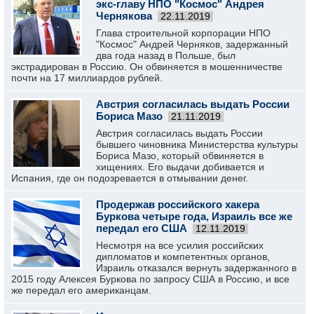
экс-главу НПО "Космос" Андрея
Чернякова
22.11.2019
Глава строительной корпорации НПО
"Космос" Андрей Черняков, задержанный
два года назад в Польше, был
экстрадирован в Россию. Он обвиняется в мошенничестве
почти на 17 миллиардов рублей.
Австрия согласилась выдать России
Бориса Мазо
21.11.2019
Австрия согласилась выдать России
бывшего чиновника Министерства культуры
Бориса Мазо, который обвиняется в
хищениях. Его выдачи добивается и
Испания, где он подозревается в отмывании денег.
Продержав российского хакера
Буркова четыре года, Израиль все же
передал его США
12.11.2019
Несмотря на все усилия российских
дипломатов и компетентных органов,
Израиль отказался вернуть задержанного в
2015 году Алексея Буркова по запросу США в Россию, и все
же передал его американцам.