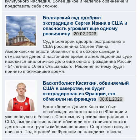
культурного наследия. Более дикое и нелепое обвинение и
представить себе сложно.
Болгарский суд одобрил
экстрадицию Сергея Ивина в США и
опасность угрожает еще одному
россиянину
20.02.2026
Суд в Болгарии одобрил экстрадицию в
США россиянина Сергея Ивина.
Американские власти обвиняют его в обходе санкций и
отмывании денег. В настоящее время в апелляционном суде
находится аналогичное дело еще одного гражданина России
- 54-летнего Олега Ольшанского. Решение по нему будет
принято в ближайшее время.
Баскетболист Касаткин, обвиняемый
США в хакерстве, не будет
экстрадирован из Франции, его
обменяли на француза
08.01.2026
Баскетболист Даниил Касаткин был
освобожден из-под стражи во Франции и
уже вернулся в Россию. Спортсмену грозила экстрадиция в
США, американские власти обвиняли его в причастности к
деятельности группы кибермошенников. Спортсмен вину не
признал. Под стражей во Франции он находился с июля.