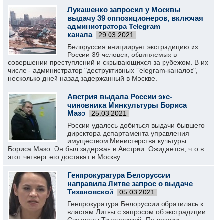
Лукашенко запросил у Москвы
выдачу 39 оппозиционеров, включая
администратора Telegram-
канала
29.03.2021
Белоруссия инициирует экстрадицию из
России 39 человек, обвиняемых в
совершении преступлений и скрывающихся за рубежом. В их
числе - администратор "деструктивных Telegram-каналов",
несколько дней назад задержанный в Москве.
Австрия выдала России экс-
чиновника Минкультуры Бориса
Мазо
25.03.2021
России удалось добиться выдачи бывшего
директора департамента управления
имуществом Министерства культуры
Бориса Мазо. Он был задержан в Австрии. Ожидается, что в
этот четверг его доставят в Москву.
Генпрокуратура Белоруссии
направила Литве запрос о выдаче
Тихановской
05.03.2021
Генпрокуратура Белоруссии обратилась к
властям Литвы с запросом об экстрадиции
Светланы Тихановской. По версии