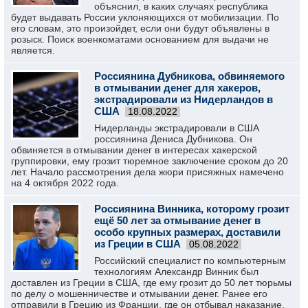
объяснил, в каких случаях республика
будет выдавать России уклоняющихся от мобилизации. По
его словам, это произойдет, если они будут объявлены в
розыск. Поиск военкоматами основанием для выдачи не
является.
Россиянина Дубникова, обвиняемого
в отмывании денег для хакеров,
экстрадировали из Нидерландов в
США
18.08.2022
Нидерланды экстрадировали в США
россиянина Дениса Дубникова. Он
обвиняется в отмывании денег в интересах хакерской
группировки, ему грозит тюремное заключение сроком до 20
лет. Начало рассмотрения дела жюри присяжных намечено
на 4 октября 2022 года.
Россиянина Винника, которому грозит
ещё 50 лет за отмывание денег в
особо крупных размерах, доставили
из Греции в США
05.08.2022
Российский специалист по компьютерным
технологиям Александр Винник был
доставлен из Греции в США, где ему грозит до 50 лет тюрьмы
по делу о мошенничестве и отмывании денег. Ранее его
отправили в Грецию из Франции, где он отбывал наказание.