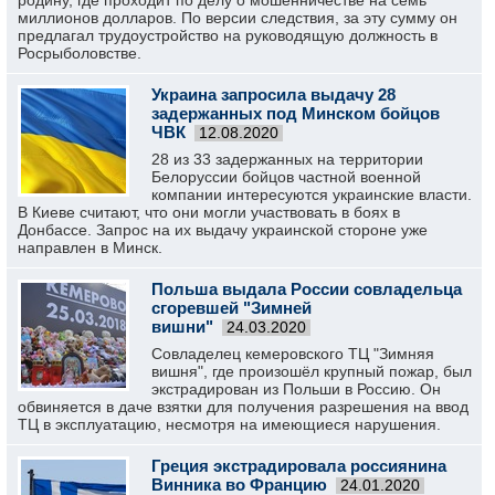
родину, где проходит по делу о мошенничестве на семь
миллионов долларов. По версии следствия, за эту сумму он
предлагал трудоустройство на руководящую должность в
Росрыболовстве.
Украина запросила выдачу 28
задержанных под Минском бойцов
ЧВК
12.08.2020
28 из 33 задержанных на территории
Белоруссии бойцов частной военной
компании интересуются украинские власти.
В Киеве считают, что они могли участвовать в боях в
Донбассе. Запрос на их выдачу украинской стороне уже
направлен в Минск.
Польша выдала России совладельца
сгоревшей "Зимней
вишни"
24.03.2020
Совладелец кемеровского ТЦ "Зимняя
вишня", где произошёл крупный пожар, был
экстрадирован из Польши в Россию. Он
обвиняется в даче взятки для получения разрешения на ввод
ТЦ в эксплуатацию, несмотря на имеющиеся нарушения.
Греция экстрадировала россиянина
Винника во Францию
24.01.2020