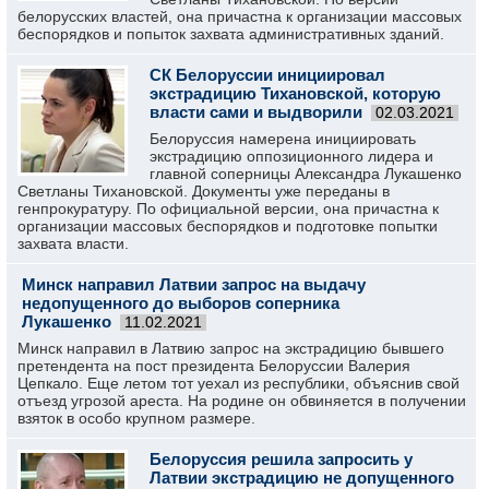
белорусских властей, она причастна к организации массовых
беспорядков и попыток захвата административных зданий.
СК Белоруссии инициировал
экстрадицию Тихановской, которую
власти сами и выдворили
02.03.2021
Белоруссия намерена инициировать
экстрадицию оппозиционного лидера и
главной соперницы Александра Лукашенко
Светланы Тихановской. Документы уже переданы в
генпрокуратуру. По официальной версии, она причастна к
организации массовых беспорядков и подготовке попытки
захвата власти.
Минск направил Латвии запрос на выдачу
недопущенного до выборов соперника
Лукашенко
11.02.2021
Минск направил в Латвию запрос на экстрадицию бывшего
претендента на пост президента Белоруссии Валерия
Цепкало. Еще летом тот уехал из республики, объяснив свой
отъезд угрозой ареста. На родине он обвиняется в получении
взяток в особо крупном размере.
Белоруссия решила запросить у
Латвии экстрадицию не допущенного