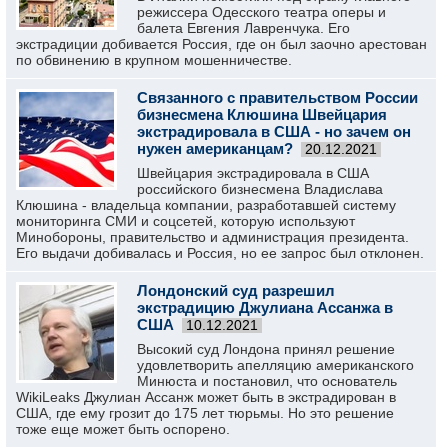
режиссера Одесского театра оперы и
балета Евгения Лавренчука. Его
экстрадиции добивается Россия, где он был заочно арестован
по обвинению в крупном мошенничестве.
Связанного с правительством России
бизнесмена Клюшина Швейцария
экстрадировала в США - но зачем он
нужен американцам?
20.12.2021
Швейцария экстрадировала в США
российского бизнесмена Владислава
Клюшина - владельца компании, разработавшей систему
мониторинга СМИ и соцсетей, которую используют
Минобороны, правительство и администрация президента.
Его выдачи добивалась и Россия, но ее запрос был отклонен.
Лондонский суд разрешил
экстрадицию Джулиана Ассанжа в
США
10.12.2021
Высокий суд Лондона принял решение
удовлетворить апелляцию американского
Минюста и постановил, что основатель
WikiLeaks Джулиан Ассанж может быть в экстрадирован в
США, где ему грозит до 175 лет тюрьмы. Но это решение
тоже еще может быть оспорено.