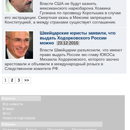
Власти США не будут казнить
мексиканского наркобарона Хоакина
Гусмана по прозвищу Коротышка в случае
его экстрадиции. Смертная казнь в Мексике запрещена
Конституцией, а между странами существует соглашение.
Швейцарские юристы заявили, что
выдать Ходорковского России
можно
23.12.2015
Власти Швейцарии разъяснили, что имеют
право выдать России экс-главу ЮКОСа
Михаила Ходорковского, которого заочно
арестовали и объявили в международный розыск в
Следственном комитете РФ.
1
2
3
>>
Новости
Все новости
В мире
Фото
Новости партнеров
Рубрики