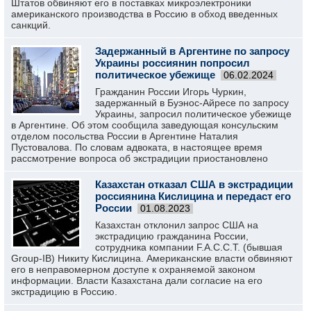
Штатов обвиняют его в поставках микроэлектроники
американского производства в Россию в обход введенных
санкций.
Задержанный в Аргентине по запросу
Украины россиянин попросил
политическое убежище
06.02.2024
Гражданин России Игорь Чуркин,
задержанный в Буэнос-Айресе по запросу
Украины, запросил политическое убежище
в Аргентине. Об этом сообщила заведующая консульским
отделом посольства России в Аргентине Наталия
Пустовалова. По словам адвоката, в настоящее время
рассмотрение вопроса об экстрадиции приостановлено
Казахстан отказал США в экстрадиции
россиянина Кислицина и передаст его
России
01.08.2023
Казахстан отклонил запрос США на
экстрадицию гражданина России,
сотрудника компании F.A.C.C.T. (бывшая
Group-IB) Никиту Кислицина. Американские власти обвиняют
его в неправомерном доступе к охраняемой законом
информации. Власти Казахстана дали согласие на его
экстрадицию в Россию.