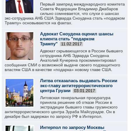
Первый зампред международного комитета
Совета Федерации Владимир Джабаров
сильно сомневается, что слухи о шансах
экс-сотрудника АНБ США Эдварда Сноудена стать «подарком
Трампу» основываются на фактах.
Адвокат Сноудена оценил шансы
клиента стать "подарком
Трампу"
11.02.2017
Адвокат скрывающегося в России бывшего
сотрудника АНБ Эдварда Сноудена
Анатолий Кучерена прокомментировал
сообщения СМИ о возможной выдаче своего подзащитного
властям США в качестве «подарка» новому главе США.
Литва отказалась выдавать России
экс-главу антитеррористического
центра Грузии
03.01.2017
Литовская генеральная прокуратура
приняла решение об отказе России в
экстрадиции бывшего главы грузинского
антитеррористического центра Зураба Майсурадзе. Он в
декабре был задержан по запросу РФ в Интерпол.
Интерпол по запросу Москвы