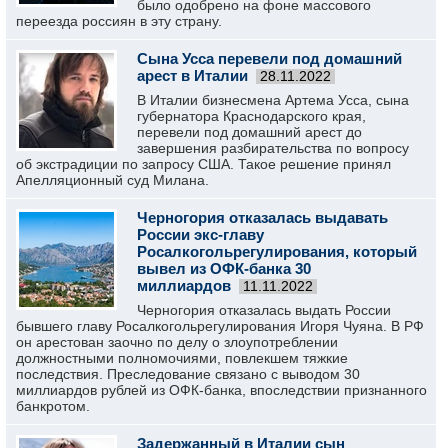
было одобрено на фоне массового
переезда россиян в эту страну.
Сына Усса перевели под домашний
арест в Италии
28.11.2022
В Италии бизнесмена Артема Усса, сына
губернатора Краснодарского края,
перевели под домашний арест до
завершения разбирательства по вопросу
об экстрадиции по запросу США. Такое решение принял
Апелляционный суд Милана.
Черногория отказалась выдавать
России экс-главу
Росалкогольрегулирования, который
вывел из ОФК-банка 30
миллиардов
11.11.2022
Черногория отказалась выдать России
бывшего главу Росалкогольрегулирования Игоря Чуяна. В РФ
он арестован заочно по делу о злоупотреблении
должностными полномочиями, повлекшем тяжкие
последствия. Преследование связано с выводом 30
миллиардов рублей из ОФК-банка, впоследствии признанного
банкротом.
Задержанный в Италии сын