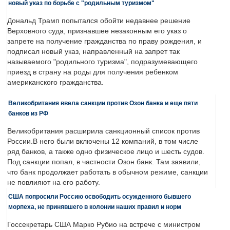
новый указ по борьбе с "родильным туризмом"
Дональд Трамп попытался обойти недавнее решение
Верховного суда, признавшее незаконным его указ о
запрете на получение гражданства по праву рождения, и
подписал новый указ, направленный на запрет так
называемого "родильного туризма", подразумевающего
приезд в страну на роды для получения ребенком
американского гражданства.
Великобритания ввела санкции против Озон банка и еще пяти
банков из РФ
Великобритания расширила санкционный список против
России.В него были включены 12 компаний, в том числе
ряд банков, а также одно физическое лицо и шесть судов.
Под санкции попал, в частности Озон банк. Там заявили,
что банк продолжает работать в обычном режиме, санкции
не повлияют на его работу.
США попросили Россию освободить осужденного бывшего
морпеха, не принявшего в колонии наших правил и норм
Госсекретарь США Марко Рубио на встрече с министром