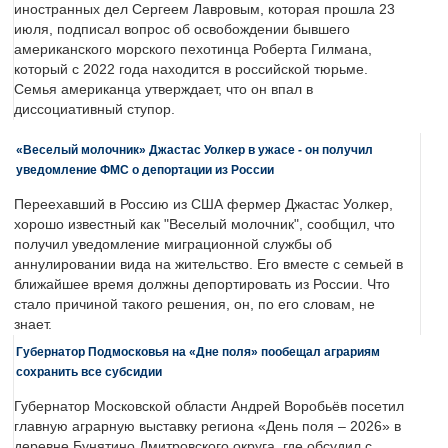
иностранных дел Сергеем Лавровым, которая прошла 23
июля, подписал вопрос об освобождении бывшего
американского морского пехотинца Роберта Гилмана,
который с 2022 года находится в российской тюрьме.
Семья американца утверждает, что он впал в
диссоциативный ступор.
«Веселый молочник» Джастас Уолкер в ужасе - он получил
уведомление ФМС о депортации из России
Переехавший в Россию из США фермер Джастас Уолкер,
хорошо известный как "Веселый молочник", сообщил, что
получил уведомление миграционной службы об
аннулировании вида на жительство. Его вместе с семьей в
ближайшее время должны депортировать из России. Что
стало причиной такого решения, он, по его словам, не
знает.
Губернатор Подмосковья на «Дне поля» пообещал аграриям
сохранить все субсидии
Губернатор Московской области Андрей Воробьёв посетил
главную аграрную выставку региона «День поля – 2026» в
деревне Бунятино Дмитровского округа, где обсудил с