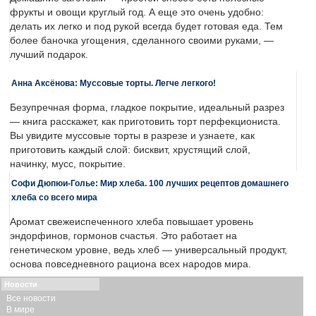
фрукты и овощи круглый год. А еще это очень удобно:
делать их легко и под рукой всегда будет готовая еда. Тем
более баночка угощения, сделанного своими руками, —
лучший подарок.
Анна Аксёнова: Муссовые торты. Легче легкого!
Безупречная форма, гладкое покрытие, идеальный разрез
— книга расскажет, как приготовить торт перфекциониста.
Вы увидите муссовые торты в разрезе и узнаете, как
приготовить каждый слой: бисквит, хрустящий слой,
начинку, мусс, покрытие.
Софи Дюпюи-Голье: Мир хлеба. 100 лучших рецептов домашнего
хлеба со всего мира
Аромат свежеиспеченного хлеба повышает уровень
эндорфинов, гормонов счастья. Это работает на
генетическом уровне, ведь хлеб — универсальный продукт,
основа повседневного рациона всех народов мира.
Новости
Все новости
В мире