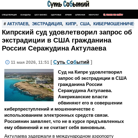
СПЕЦОПЕРАЦИЯ
СКАНДАЛЫ
ШОУ-БИЗНЕС
ЗДОРОВЬЕ
АРМИЯ
ШПИОНАЖ
НЕКРОЛОГ
ПОИСК ПО САЙТУ
#
АКТУЛАЕВ
,
ЭКСТРАДИЦИЯ
,
КИПР
,
США
,
КИБЕРМОШЕННИЧЕС
Кипрский суд удовлетворил запрос об
экстрадиции в США гражданина
России Серажудина Актулаева
[
С
уть
С
о
б
ытий
]
11 мая 2026, 11:51
Суд на Кипре удовлетворил
запрос об экстрадиции в США
гражданина России
Серажудина Актулаева.
Американские власти
обвиняют его в совершении
киберпреступлений и мошенничестве с
использованием электронных средств связи.
Россиянин заявляет, что не в курсе предъявленных
ему обвинений и не считает себя виновным.
Актулаева задержали в международном аэропорту