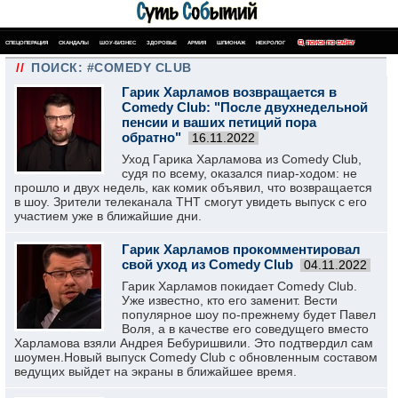
СПЕЦОПЕРАЦИЯ
СКАНДАЛЫ
ШОУ-БИЗНЕС
ЗДОРОВЬЕ
АРМИЯ
ШПИОНАЖ
НЕКРОЛОГ
ПОИСК ПО САЙТУ
//
ПОИСК: #COMEDY CLUB
Гарик Харламов возвращается в
Comedy Club: "После двухнедельной
пенсии и ваших петиций пора
обратно"
16.11.2022
Уход Гарика Харламова из Comedy Club,
судя по всему, оказался пиар-ходом: не
прошло и двух недель, как комик объявил, что возвращается
в шоу. Зрители телеканала ТНТ смогут увидеть выпуск с его
участием уже в ближайшие дни.
Гарик Харламов прокомментировал
свой уход из Comedy Club
04.11.2022
Гарик Харламов покидает Comedy Club.
Уже известно, кто его заменит. Вести
популярное шоу по-прежнему будет Павел
Воля, а в качестве его соведущего вместо
Харламова взяли Андрея Бебуришвили. Это подтвердил сам
шоумен.Новый выпуск Comedy Club с обновленным составом
ведущих выйдет на экраны в ближайшее время.