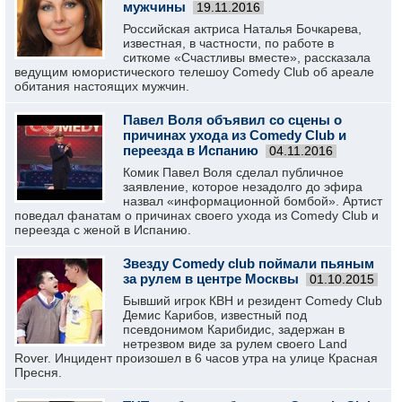
мужчины
19.11.2016
Российская актриса Наталья Бочкарева,
известная, в частности, по работе в
ситкоме «Счастливы вместе», рассказала
ведущим юмористического телешоу Сomedy Club об ареале
обитания настоящих мужчин.
Павел Воля объявил со сцены о
причинах ухода из Comedy Club и
переезда в Испанию
04.11.2016
Комик Павел Воля сделал публичное
заявление, которое незадолго до эфира
назвал «информационной бомбой». Артист
поведал фанатам о причинах своего ухода из Comedy Club и
переезда с женой в Испанию.
Звезду Comedy club поймали пьяным
за рулем в центре Москвы
01.10.2015
Бывший игрок КВН и резидент Comedy Club
Демис Карибов, известный под
псевдонимом Карибидис, задержан в
нетрезвом виде за рулем своего Land
Rover. Инцидент произошел в 6 часов утра на улице Красная
Пресня.