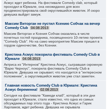
Асмус ждет ребенка. На фестивале Comedy clab, который
проходил в Юрмале, она неожиданно для всех
продемонстрировала свой округлившийся животик. И скоро
девушка выйдет замуж.
Максим Виторган не пустил Ксению Собчак на вечер
Comedy Club
04.08.2013
Максим Виторган и Ксения Собчак оказались в числе
почетных гостей праздника, посвященного 10-летию проекта
"Comedy Club". Но на само мероприятие Максим пришел в
гордом одиночестве, без Ксении.
Кристина Асмус покорила фестиваль Comedy Club в
Юрмале
04.08.2013
Актриса из "Интернов" Кристина Асмус, сыгравшая скромную
"Варю Черноус", покорила фестиваль Comedy Club в
Юрмале. Девушка не скрывает, что находится в "интересном
положении", а округлившийся животик уже стал заметен.
Главная новость Comedy Club в Юрмале: Кристина
Асмус беременна!
02.08.2013
Сегодня на фестивале "Камеди клаб", который в эти дни
проходит в Юрмале, стало известно, что одна из самых
обсуждаемых пар этого года - Кристина Асмус и Гарик
Харламов, ждет ребенка. Девушка не скрывала