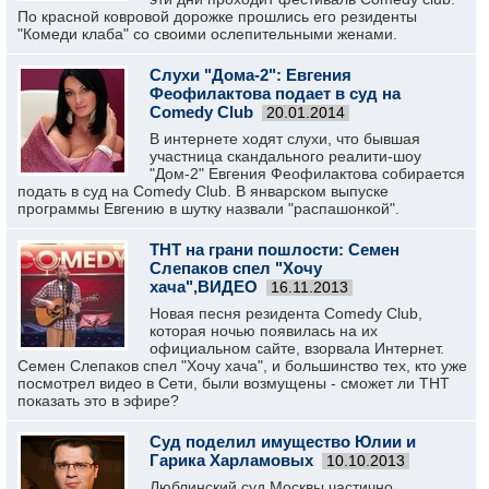
По красной ковровой дорожке прошлись его резиденты
"Комеди клаба" со своими ослепительными женами.
Слухи "Дома-2": Евгения
Феофилактова подает в суд на
Comedy Club
20.01.2014
В интернете ходят слухи, что бывшая
участница скандального реалити-шоу
"Дом-2" Евгения Феофилактова собирается
подать в суд на Comedy Club. В январском выпуске
программы Евгению в шутку назвали "распашонкой".
ТНТ на грани пошлости: Семен
Слепаков спел "Хочу
хача",ВИДЕО
16.11.2013
Новая песня резидента Соmedy Club,
которая ночью появилась на их
официальном сайте, взорвала Интернет.
Семен Слепаков спел "Хочу хача", и большинство тех, кто уже
посмотрел видео в Сети, были возмущены - сможет ли ТНТ
показать это в эфире?
Суд поделил имущество Юлии и
Гарика Харламовых
10.10.2013
Люблинский суд Москвы частично