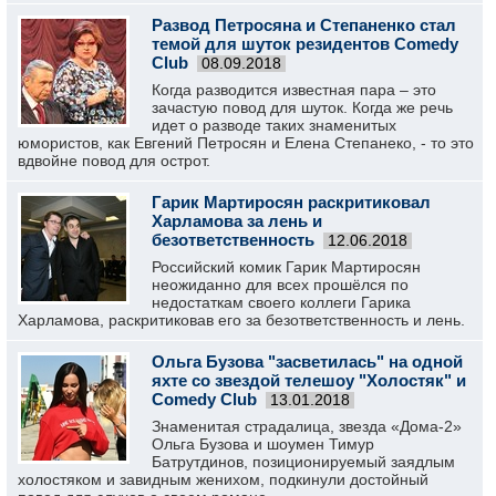
Развод Петросяна и Степаненко стал
темой для шуток резидентов Comedy
Club
08.09.2018
Когда разводится известная пара – это
зачастую повод для шуток. Когда же речь
идет о разводе таких знаменитых
юмористов, как Евгений Петросян и Елена Степанеко, - то это
вдвойне повод для острот.
Гарик Мартиросян раскритиковал
Харламова за лень и
безответственность
12.06.2018
Российский комик Гарик Мартиросян
неожиданно для всех прошёлся по
недостаткам своего коллеги Гарика
Харламова, раскритиковав его за безответственность и лень.
Ольга Бузова "засветилась" на одной
яхте со звездой телешоу "Холостяк" и
Comedy Club
13.01.2018
Знаменитая страдалица, звезда «Дома-2»
Ольга Бузова и шоумен Тимур
Батрутдинов, позиционируемый заядлым
холостяком и завидным женихом, подкинули достойный