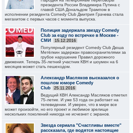
Пародия на телефонные переговоры
президента России Владимира Путина с
главой США Дональдом Трампом в
исполнении резидента Comedy Club Дмитрия Грачева стала
мегахитом с первых часов с момента выпуска.
Полиция задержала звезду Comedy
Club за езду по встречке в Москве -
СМИ
15.12.2016
Популярный резидент Comedy Club Дюша
Метёлкин задержан правоохранителями за
грубое нарушение Правил дорожного
движения. Теперь 35-летний участник КВН и шоумен на 6
месяцев может стать пешеходом.
Александр Масляков высказался о
пошлом юморе Comedy
Club
25.11.2016
Ведущий КВН Александр Масляков отметил
75-летие. И уже 53 года он работает на
телевидении. И уверен, что в мире все
может произойти, но его проект и любимое зрелище
нескольких поколений никогда не исчезнет с экранов.
Звезда сериала "Счастливы вместе"
рассказала, где водятся настоящие