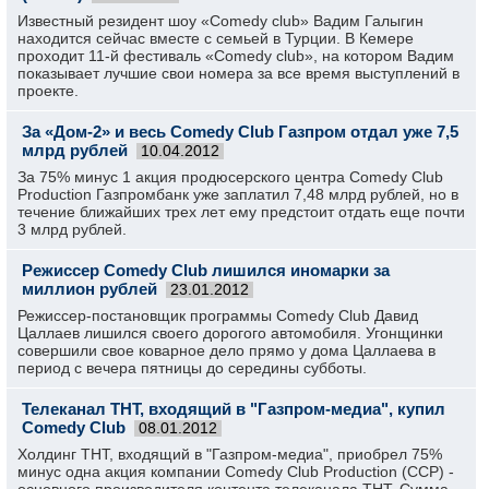
Известный резидент шоу «Comedy club» Вадим Галыгин
находится сейчас вместе с семьей в Турции. В Кемере
проходит 11-й фестиваль «Comedy club», на котором Вадим
показывает лучшие свои номера за все время выступлений в
проекте.
За «Дом-2» и весь Comedy Club Газпром отдал уже 7,5
млрд рублей
10.04.2012
За 75% минус 1 акция продюсерского центра Comedy Club
Production Газпромбанк уже заплатил 7,48 млрд рублей, но в
течение ближайших трех лет ему предстоит отдать еще почти
3 млрд рублей.
Режиссер Comedy Club лишился иномарки за
миллион рублей
23.01.2012
Режиссер-постановщик программы Comedy Club Давид
Цаллаев лишился своего дорогого автомобиля. Угонщинки
совершили свое коварное дело прямо у дома Цаллаева в
период с вечера пятницы до середины субботы.
Телеканал ТНТ, входящий в "Газпром-медиа", купил
Comedy Club
08.01.2012
Холдинг ТНТ, входящий в "Газпром-медиа", приобрел 75%
минус одна акция компании Comedy Club Production (CCP) -