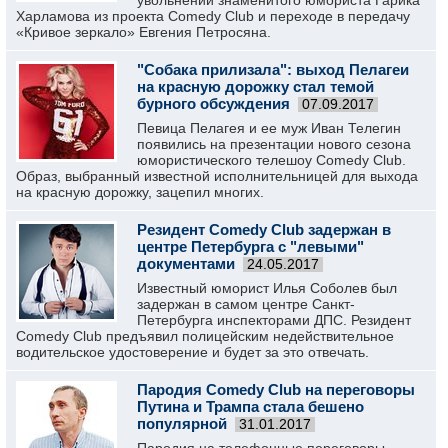
увольнении знаменитого юмориста Гарика
Харламова из проекта Comedy Club и переходе в передачу
«Кривое зеркало» Евгения Петросяна.
"Собака прилизала": выход Пелагеи
на красную дорожку стал темой
бурного обсуждения
07.09.2017
Певица Пелагея и ее муж Иван Телегин
появились на презентации нового сезона
юмористического телешоу Comedy Club.
Образ, выбранный известной исполнительницей для выхода
на красную дорожку, зацепил многих.
Резидент Comedy Club задержан в
центре Петербурга с "левыми"
документами
24.05.2017
Известный юморист Илья Соболев был
задержан в самом центре Санкт-
Петербурга инспекторами ДПС. Резидент
Comedy Club предъявил полицейским недействительное
водительское удостоверение и будет за это отвечать.
Пародия Comedy Club на переговоры
Путина и Трампа стала бешено
популярной
31.01.2017