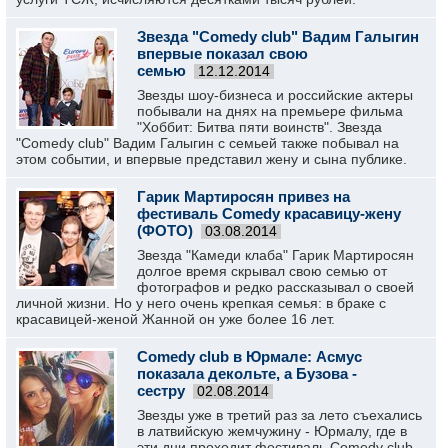
Звезда "Comedy club" Вадим Галыгин
впервые показал свою
семью
12.12.2014
Звезды шоу-бизнеса и российские актеры
побывали на днях на премьере фильма
"Хоббит: Битва пяти воинств". Звезда
"Comedy club" Вадим Галыгин с семьей также побывал на
этом событии, и впервые представил жену и сына публике.
Гарик Мартиросян привез на
фестиваль Comedy красавицу-жену
(ФОТО)
03.08.2014
Звезда "Камеди клаба" Гарик Мартиросян
долгое время скрывал свою семью от
фотографов и редко рассказывал о своей
личной жизни. Но у него очень крепкая семья: в браке с
красавицей-женой Жанной он уже более 16 лет.
Comedy club в Юрмале: Асмус
показала декольте, а Бузова -
сестру
02.08.2014
Звезды уже в третий раз за лето съехались
в латвийскую жемчужину - Юрмалу, где в
эти дни проходит фестиваль Comedy club.