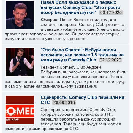
Павел Воля высказался о первых
выпусках Comedy Club: "Это просто
позор без единой шутки."
03.12.2020
Юморист Павел Воля ответил тем, кто
считает, что проект Comedy Club уже не тот,
а раньше якобы был лучше. У него самого
прямо противоположное мнение. Он пересмотрел старые
выпуски и остался в ужасе от увиденного.
"Это была Спарта": Бебуришвили
вспомнил, как первые 1,5 года ему не
жали руку в Comedy Club
02.12.2020
Резидент Comedy Club Андрей
Бебуришвили рассказал, как непросто быть
начинающим участником проекта. По его
воспоминаниям, первые полтора года ему никто не жал руку,
а само участие напоминало школу выживания.
Сценаристы Comedy Club перешли на
СТС
26.09.2018
Сценаристы программы Comedy Club,
которая выходит на телеканале ТНТ,
перешли работать на конкурирующий
телеканал. Теперь они будут заниматься
юмористическими проектами на СТС.