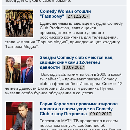
повод для слухов о своем романе.
Comedy Woman отошли
"Газпрому"
27.12.2017
Единственным владельцем студии Comedy
Club Production, являющейся
производителем самого дорогого
российского конктента для телевидения,
стала компания "Парнас-Медиа", принадлежащая холдингу
"Газпром-Медиа".
Звезды Comedy club смеются над
своими снимками 12-летней
давности
13.09.2017
"Выкладывай, каким ты был в 2005 и какой
ты сейчас", - призывают звезды Comedy
club во флешмобе в Инстаграм. Снимки 12-
летней давности Екатерины Варнавы и двойника Путина
вызвали особо бурное обсуждение в соцсетях.
Гарик Харламов прокомментировал
новости о своем уходе из Comedy
Club в шоу Петросяна
09.09.2017
Телеканал МАТЧ ТВ представил в своем
новостном выпуске сообщение об