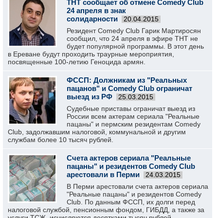
ТНТ сообщает об отмене Comеdy Club
24 апреля в знак
солидарности
20.04.2015
Резидент Comedy Club Гарик Мартиросян
сообщил, что 24 апреля в эфире ТНТ не
будет популярной программы. В этот день
в Ереване будут проходить траурные мероприятия,
посвященные 100-летию Геноцида армян.
ФССП: Должникам из "Реальных
пацанов" и Comedy Club ограничат
выезд из РФ
25.03.2015
Судебные приставы ограничат выезд из
России всем актерам сериала "Реальные
пацаны" и пермским резидентам Comedy
Club, задолжавшим налоговой, коммунальной и другим
службам более 10 тысяч рублей.
Счета актеров сериала "Реальные
пацаны" и резидентов Comedy Club
арестовали в Перми
24.03.2015
В Перми арестовали счета актеров сериала
"Реальные пацаны" и резидентов Comedy
Club. По данным ФССП, их долги перед
налоговой службой, пенсионным фондом, ГИБДД, а также за
услуги ТСЖ, исчисляются десятками тысяч рублей.