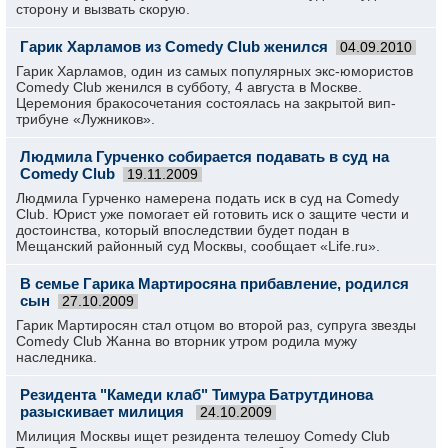
сторону и вызвать скорую.
Гарик Харламов из Comedy Club женился
04.09.2010
Гарик Харламов, один из самых популярных экс-юмористов
Comedy Club женился в субботу, 4 августа в Москве.
Церемония бракосочетания состоялась на закрытой вип-
трибуне «Лужников».
Людмила Гурченко собирается подавать в суд на
Comedy Club
19.11.2009
Людмила Гурченко намерена подать иск в суд на Comedy
Club. Юрист уже помогает ей готовить иск о защите чести и
достоинства, который впоследствии будет подан в
Мещанский районный суд Москвы, сообщает «Life.ru».
В семье Гарика Мартиросяна прибавление, родился
сын
27.10.2009
Гарик Мартиросян стал отцом во второй раз, супруга звезды
Comedy Club Жанна во вторник утром родила мужу
наследника.
Резидента "Камеди клаб" Тимура Батрутдинова
разыскивает милиция
24.10.2009
Милиция Москвы ищет резидента телешоу Comedy Club