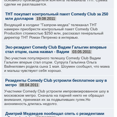
основного производителя контента телеканала ТНТ. Сумма
сделки не разглашается.
ТНТ покупает контрольный пакет Comedy Club за 250
млн долларов
19.08.2011
Входящий в холдинг "Газпром-медиа" телеканал ТНТ
намерен приобрести контрольный пакет Comedy Club
Production стоимостью $250 млн, рассказал генеральный
директор ТНТ Роман Петренко в интервью.
Экс-резидент Comedy Club Вадим Галыгин впервые
стал отцом, сына назвал - Вадим
03.05.2011
Экс-участник популярного телешоу Comedy Club Вадим
Галыгин вперые стал отцом. Супруга Галыгина Ольга
Вайнилович родила сына 1 мая. Шоумен сообщил, что мама
и малыш чувствуют себя хорошо.
Резиденты Comedy Club устроили бесплатное шоу в
метро
08.04.2011
Участники Comedy Club устроили импровизированное шоу в
московском метро. Сначала на парней никто не обращал
внимания, принимая их за подвыпивших гуляк.Но
анонимность длилась недолго.
Дмитрий Медведев пообещал спеть с резидентами