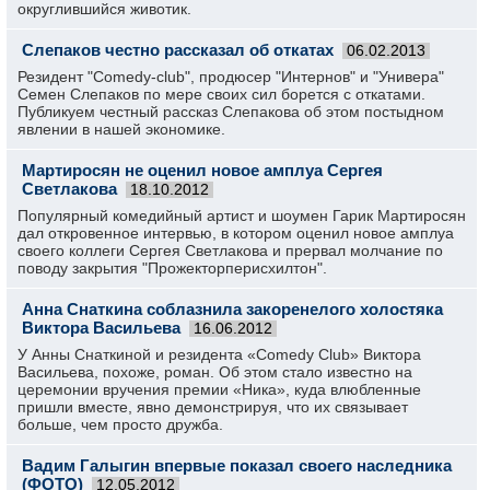
округлившийся животик.
Слепаков честно рассказал об откатах
06.02.2013
Резидент "Comedy-club", продюсер "Интернов" и "Универа"
Семен Слепаков по мере своих сил борется с откатами.
Публикуем честный рассказ Слепакова об этом постыдном
явлении в нашей экономике.
Мартиросян не оценил новое амплуа Сергея
Светлакова
18.10.2012
Популярный комедийный артист и шоумен Гарик Мартиросян
дал откровенное интервью, в котором оценил новое амплуа
своего коллеги Сергея Светлакова и прервал молчание по
поводу закрытия "Прожекторперисхилтон".
Анна Снаткина соблазнила закоренелого холостяка
Виктора Васильева
16.06.2012
У Анны Снаткиной и резидента «Comedy Club» Виктора
Васильева, похоже, роман. Об этом стало известно на
церемонии вручения премии «Ника», куда влюбленные
пришли вместе, явно демонстрируя, что их связывает
больше, чем просто дружба.
Вадим Галыгин впервые показал своего наследника
(ФОТО)
12.05.2012