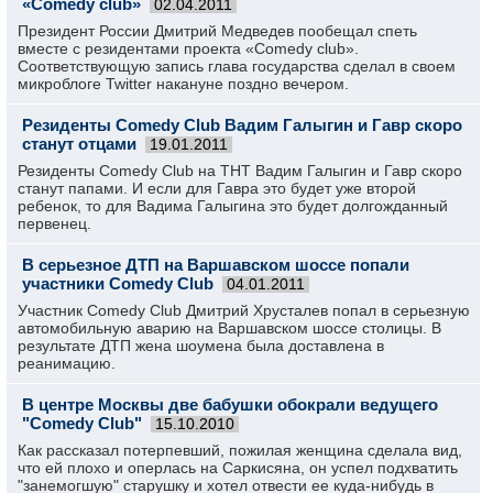
«Comedy club»
02.04.2011
Президент России Дмитрий Медведев пообещал спеть
вместе с резидентами проекта «Comedy club».
Соответствующую запись глава государства сделал в своем
микроблоге Twitter накануне поздно вечером.
Резиденты Comedy Club Вадим Галыгин и Гавр скоро
станут отцами
19.01.2011
Резиденты Comedy Club на ТНТ Вадим Галыгин и Гавр скоро
станут папами. И если для Гавра это будет уже второй
ребенок, то для Вадима Галыгина это будет долгожданный
первенец.
В серьезное ДТП на Варшавском шоссе попали
участники Comedy Club
04.01.2011
Участник Comedy Club Дмитрий Хрусталев попал в серьезную
автомобильную аварию на Варшавском шоссе столицы. В
результате ДТП жена шоумена была доставлена в
реанимацию.
В центре Москвы две бабушки обокрали ведущего
"Comedy Club"
15.10.2010
Как рассказал потерпевший, пожилая женщина сделала вид,
что ей плохо и оперлась на Саркисяна, он успел подхватить
"занемогшую" старушку и хотел отвести ее куда-нибудь в