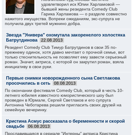
удовлетворил иск Юлии Харламовой —
бывшей жены резидента Comedy Club
Гарика Харламова — о разделе совместно
нажитого имущества. Вопреки ожиданиям, экс-супруга не
получила двух третей мужнино добра.
Звезда "Универа" охомутала закоренелого холостяка
Батрутдинова
22.08.2013
Резидент Comedy Club Тимур Батрутдинов в свои 35 по-
прежнему одинок, хотя давно мечтает о прочной семье, вот
только стеснительность не позволяет ему завести серьезный
роман. Значит, актриса, с которой он закрутил роман, взяла
инициативу в свои руки.
Первые снимки новорожденного сына Светлакова
просочились в сеть
08.08.2013
По окончании фестиваля Comedy Club, который в честь 10-
летнего юбилея известного юмористического шоу был
проведен в Юрмале, Сергей Светлаков и его супруга
Антонина Чеботарева решили пригласить своих друзей на
семейную вечеринку.
Кристина Асмус рассказала о беременности и скорой
свадьбе
06.08.2013
Прославившаяся в сериале "Интерны" актриса Кристина