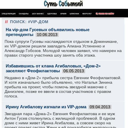
СПЕЦОПЕРАЦИЯ
СКАНДАЛЫ
ШОУ-БИЗНЕС
ЗДОРОВЬЕ
АРМИЯ
ШПИОНАЖ
НЕКРОЛОГ
ПОИСК ПО САЙТУ
//
ПОИСК: #VIP-ДОМ
На vip-дом Гусевых объявились новые
претенденты
10.06.2013
Пока супруги Гусевы наслаждаются отдыхом в Доминикане,
их VIP-домом решили завладеть Алиана Устиненко и
Александр Гобозов. Молодой человек заявил, что намерен на
правах старого участника шоу занять оба этажа.
Избавившись от клана Агибаловых, «Дом-2»
заселяют Феофилактовы
06.05.2013
Недавно в «Дом-2» прибыла сестра Евгении Феофилактовой.
И хотя изначально было объявлено, что Наталья Зинина
прибыла на проект, чтобы помочь звездной мамочке с
Даниэлем, позже ее ввели в состав участников с правом
голоса.
Ирину Агибалову изгнали из VIP-дома
09.04.2013
Звездная пара «Дома-2» Евгения Феофилактова и ее муж
Антон Гусев столкнулись с жилищной проблемой. В одном
доме с ними живет Ирина Агибалова, а совсем скоро на
проект придет сестра Жени и ей понадобится жилплощадь.