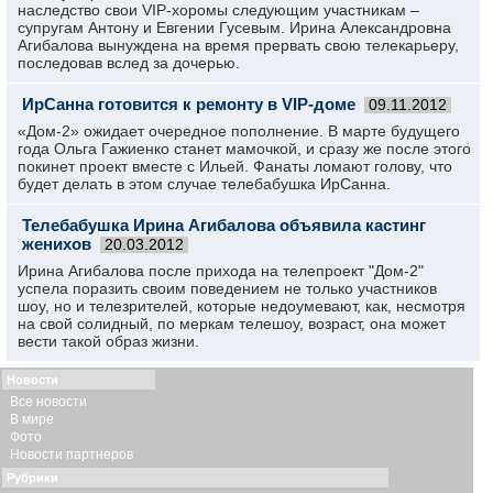
наследство свои VIP-хоромы следующим участникам –
супругам Антону и Евгении Гусевым. Ирина Александровна
Агибалова вынуждена на время прервать свою телекарьеру,
последовав вслед за дочерью.
ИрСанна готовится к ремонту в VIP-доме
09.11.2012
«Дом-2» ожидает очередное пополнение. В марте будущего
года Ольга Гажиенко станет мамочкой, и сразу же после этого
покинет проект вместе с Ильей. Фанаты ломают голову, что
будет делать в этом случае телебабушка ИрСанна.
Телебабушка Ирина Агибалова объявила кастинг
женихов
20.03.2012
Ирина Агибалова после прихода на телепроект "Дом-2"
успела поразить своим поведением не только участников
шоу, но и телезрителей, которые недоумевают, как, несмотря
на свой солидный, по меркам телешоу, возраст, она может
вести такой образ жизни.
Новости
Все новости
В мире
Фото
Новости партнеров
Рубрики