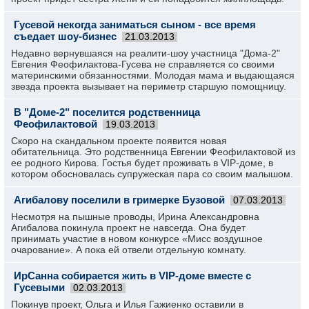
Гусевой некогда заниматься сыном - все время
съедает шоу-бизнес
21.03.2013
Недавно вернувшаяся на реалити-шоу участница "Дома-2"
Евгения Феофилактова-Гусева не справляется со своими
материнскими обязанностями. Молодая мама и выдающаяся
звезда проекта вызывает на периметр старшую помощницу.
В "Доме-2" поселится родственница
Феофилактовой
19.03.2013
Скоро на скандальном проекте появится новая
обитательница. Это родственница Евгении Феофилактовой из
ее родного Кирова. Гостья будет проживать в VIP-доме, в
котором обосновалась супружеская пара со своим малышом.
Агибалову поселили в гримерке Бузовой
07.03.2013
Несмотря на пышные проводы, Ирина Александровна
Агибалова покинула проект не навсегда. Она будет
принимать участие в новом конкурсе «Мисс воздушное
очарование». А пока ей отвели отдельную комнату.
ИрСанна собирается жить в VIP-доме вместе с
Гусевыми
02.03.2013
Покинув проект, Ольга и Илья Гажиенко оставили в