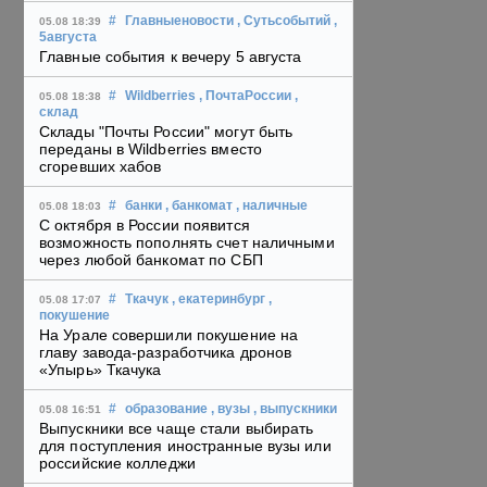
#
Главныеновости
, Сутьсобытий
,
05.08 18:39
5августа
Главные события к вечеру 5 августа
#
Wildberries
, ПочтаРоссии
,
05.08 18:38
склад
Склады "Почты России" могут быть
переданы в Wildberries вместо
сгоревших хабов
#
банки
, банкомат
, наличные
05.08 18:03
С октября в России появится
возможность пополнять счет наличными
через любой банкомат по СБП
#
Ткачук
, екатеринбург
,
05.08 17:07
покушение
На Урале совершили покушение на
главу завода-разработчика дронов
«Упырь» Ткачука
#
образование
, вузы
, выпускники
05.08 16:51
Выпускники все чаще стали выбирать
для поступления иностранные вузы или
российские колледжи