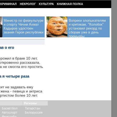
КРИМИНАЛ
НЕКРОЛОГ
КУЛЬТУРА
КНИЖНАЯ ПОЛКА
Министр по физкультуре
Вопреки злопыхателям
и спорту Чечни Ахмат
и критикам, "Колобок"
Кадыров удостоен
установил рекорд по
звания Героя республики
сборам уже в день
премьеры
в о его
рожил в браке 10 лет,
ткровенно рассказала,
а не смогла его простить
 я четыре раза
ит не задавать ему
 жена - певица и актриса
ртистом более 10 лет.
Регионы
Баскетбол
Татарстан
Автоспорт
Белоруссия
Фристайл