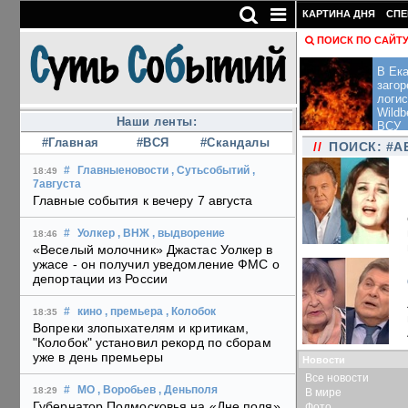
КАРТИНА ДНЯ
СПЕ
ПОИСК ПО САЙТ
В Ека
загор
логис
Wildb
Наши ленты:
ВСУ
#Главная
#ВСЯ
#Скандалы
//
ПОИСК: #
#
Главныеновости
, Сутьсобытий
,
18:49
7августа
Главные события к вечеру 7 августа
#
Уолкер
, ВНЖ
, выдворение
18:46
«Веселый молочник» Джастас Уолкер в
ужасе - он получил уведомление ФМС о
депортации из России
#
кино
, премьера
, Колобок
18:35
Вопреки злопыхателям и критикам,
"Колобок" установил рекорд по сборам
уже в день премьеры
Новости
Все новости
#
МО
, Воробьев
, Деньполя
18:29
В мире
Губернатор Подмосковья на «Дне поля»
Фото