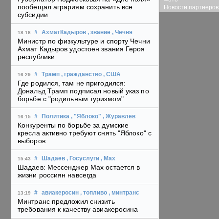
пообещал аграриям сохранить все
Новости партнеров
субсидии
#
АхматКадыров
, звание
, Чечня
18:16
Министр по физкультуре и спорту Чечни
Ахмат Кадыров удостоен звания Героя
республики
#
Трамп
, гражданство
, США
16:29
Где родился, там не пригодился:
Дональд Трамп подписал новый указ по
борьбе с "родильным туризмом"
#
Политика
, "Яблоко"
, Журавлев
16:15
Конкуренты по борьбе за думские
кресла активно требуют снять "Яблоко" с
выборов
#
Шадаев
, Госуслуги
, Max
15:43
Шадаев: Мессенджер Max остается в
жизни россиян навсегда
#
авиакеросин
, топливо
, минтранс
13:19
Минтранс предложил снизить
требования к качеству авиакеросина