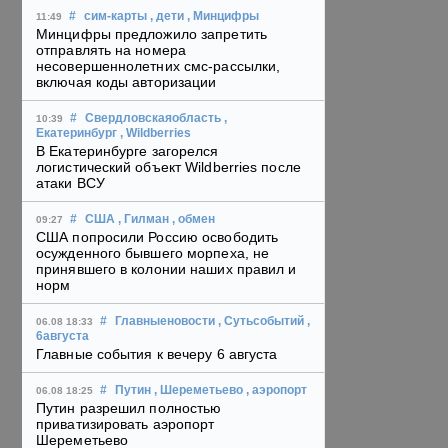
#
сим-карты
, дети
, Минцифры
11:49
Минцифры предложило запретить
отправлять на номера
несовершеннолетних смс-рассылки,
включая коды авторизации
#
Свердловскаяобласть
,
10:39
Екатеринбург
, Wildberries
В Екатеринбурге загорелся
логистический объект Wildberries после
атаки ВСУ
#
США
, Гилман
, обмен
09:27
США попросили Россию освободить
осужденного бывшего морпеха, не
принявшего в колонии наших правил и
норм
#
Главныеновости
, Сутьсобытий
,
06.08 18:33
6августа
Главные события к вечеру 6 августа
#
Путин
, Шереметьево
, аэропорт
06.08 18:25
Путин разрешил полностью
приватизировать аэропорт
Шереметьево