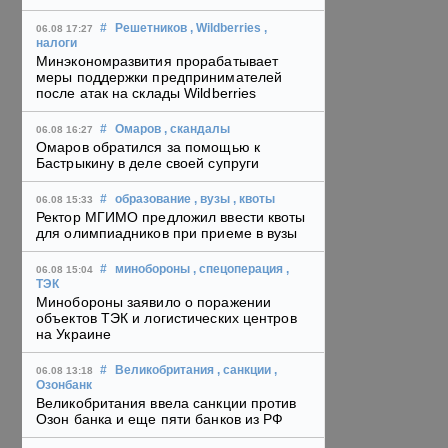
#
Решетников
, Wildberries
,
06.08 17:27
налоги
Минэкономразвития прорабатывает
меры поддержки предпринимателей
после атак на склады Wildberries
#
Омаров
, скандалы
06.08 16:27
Омаров обратился за помощью к
Бастрыкину в деле своей супруги
#
образование
, вузы
, квоты
06.08 15:33
Ректор МГИМО предложил ввести квоты
для олимпиадников при приеме в вузы
#
минобороны
, спецоперация
,
06.08 15:04
ТЭК
Минобороны заявило о поражении
объектов ТЭК и логистических центров
на Украине
#
Великобритания
, санкции
,
06.08 13:18
Озонбанк
Великобритания ввела санкции против
Озон банка и еще пяти банков из РФ