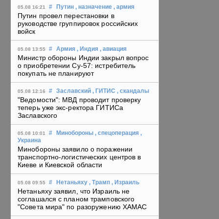
#
Путин
, назначение
, армия
05.08 16:21
Путин провел перестановки в
руководстве группировок российских
войск
#
Армия
, Индия
, авиация
05.08 13:55
Министр обороны Индии закрыл вопрос
о приобретении Су-57: истребитель
покупать не планируют
#
Заславский
, ГИТИС
, скандалы
05.08 12:16
"Ведомости": МВД проводит проверку
теперь уже экс-ректора ГИТИСа
Заславского
#
Минобороны
, спецоперация
,
05.08 10:01
Украина
Минобороны заявило о поражении
транспортно-логистических центров в
Киеве и Киевской области
#
Нетаньяху
, Трамп
, Израиль
05.08 09:55
Нетаньяху заявил, что Израиль не
соглашался с планом трамповского
"Совета мира" по разоружению ХАМАС