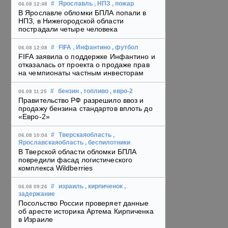
#
Ярославль
, НПЗ
, пожар
06.08 12:48
В Ярославле обломки БПЛА попали в
НПЗ, в Нижегородской области
пострадали четыре человека
#
FIFA
, Инфантино
, футбол
06.08 12:08
FIFA заявила о поддержке Инфантино и
отказалась от проекта о продаже прав
на чемпионаты частным инвесторам
#
бензин
, топливо
, евро-2
06.08 11:25
Правительство РФ разрешило ввоз и
продажу бензина стандартов вплоть до
«Евро-2»
#
Тверскаяобласть
,
06.08 10:04
Ярославскаяобласть
, беспилотники
В Тверской области обломки БПЛА
повредили фасад логистического
комплекса Wildberries
#
израиль
, кирпиченок
,
06.08 09:26
задержание
Посольство России проверяет данные
об аресте историка Артема Кирпиченка
в Израиле