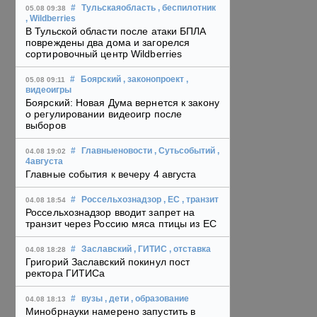
#
Тульскаяобласть
, беспилотник
05.08 09:38
, Wildberries
В Тульской области после атаки БПЛА
повреждены два дома и загорелся
сортировочный центр Wildberries
#
Боярский
, законопроект
,
05.08 09:11
видеоигры
Боярский: Новая Дума вернется к закону
о регулировании видеоигр после
выборов
#
Главныеновости
, Сутьсобытий
,
04.08 19:02
4августа
Главные события к вечеру 4 августа
#
Россельхознадзор
, ЕС
, транзит
04.08 18:54
Россельхознадзор вводит запрет на
транзит через Россию мяса птицы из ЕС
#
Заславский
, ГИТИС
, отставка
04.08 18:28
Григорий Заславский покинул пост
ректора ГИТИСа
#
вузы
, дети
, образование
04.08 18:13
Минобрнауки намерено запустить в