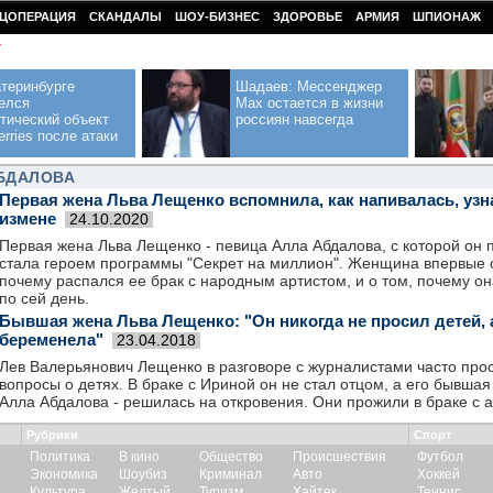
ЦОПЕРАЦИЯ
СКАНДАЛЫ
ШОУ-БИЗНЕС
ЗДОРОВЬЕ
АРМИЯ
ШПИОНАЖ
У
теринбурге
Шадаев: Мессенджер
елся
Max остается в жизни
тический объект
россиян навсегда
erries после атаки
АБДАЛОВА
Первая жена Льва Лещенко вспомнила, как напивалась, узна
измене
24.10.2020
Первая жена Льва Лещенко - певица Алла Абдалова, с которой он п
стала героем программы "Секрет на миллион". Женщина впервые о
почему распался ее брак с народным артистом, и о том, почему он
по сей день.
Бывшая жена Льва Лещенко: "Он никогда не просил детей, а
беременела"
23.04.2018
Лев Валерьянович Лещенко в разговоре с журналистами часто прос
вопросы о детях. В браке с Ириной он не стал отцом, а его бывшая
Алла Абдалова - решилась на откровения. Они прожили в браке с а
Рубрики
Спорт
Политика
В кино
Общество
Происшествия
Футбол
Экономика
Шоубиз
Криминал
Авто
Хоккей
Культура
Желтый
Туризм
Хайтек
Теннис