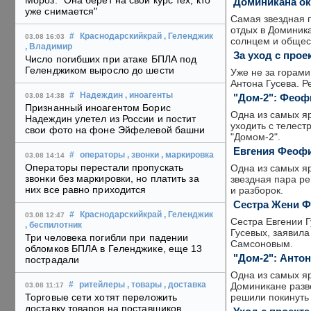
Мороз: "Она берет на свой курс тех, кто
Доминикана ок
уже снимается"
Самая звездная п
отдых в Доминик
#
Краснодарскийкрай
, Геленджик
03.08 16:03
солнцем и общест
, Владимир
За уход с про
Число погибших при атаке БПЛА под
Геленджиком выросло до шести
Уже не за горами
Антона Гусева. Р
#
Надеждин
, иноагенты
"Дом-2": Феоф
03.08 14:38
Признанный иноагентом Борис
Одна из самых я
Надеждин улетел из России и постит
уходить с телест
свои фото на фоне Эйфелевой башни
"Домом-2".
Евгения Феофи
#
операторы
, звонки
, маркировка
03.08 14:14
Операторы перестали пропускать
Одна из самых я
звонки без маркировки, но платить за
звездная пара ре
них все равно приходится
и разборок.
Сестра Жени Ф
#
Краснодарскийкрай
, Геленджик
03.08 12:47
Сестра Евгении Г
, беспилотник
Гусевых, заявила
Три человека погибли при падении
Самсоновым.
обломков БПЛА в Геленджике, еще 13
"Дом-2": Анто
пострадали
Одна из самых я
Доминикане разве
#
ритейлеры
, товары
, доставка
03.08 11:17
решили покинуть 
Торговые сети хотят переложить
доставку товаров на поставщиков