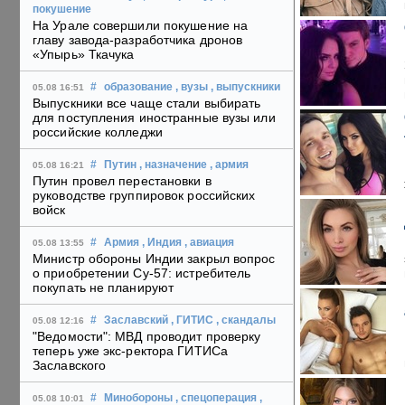
покушение
На Урале совершили покушение на
главу завода-разработчика дронов
«Упырь» Ткачука
#
образование
, вузы
, выпускники
05.08 16:51
Выпускники все чаще стали выбирать
для поступления иностранные вузы или
российские колледжи
#
Путин
, назначение
, армия
05.08 16:21
Путин провел перестановки в
руководстве группировок российских
войск
#
Армия
, Индия
, авиация
05.08 13:55
Министр обороны Индии закрыл вопрос
о приобретении Су-57: истребитель
покупать не планируют
#
Заславский
, ГИТИС
, скандалы
05.08 12:16
"Ведомости": МВД проводит проверку
теперь уже экс-ректора ГИТИСа
Заславского
#
Минобороны
, спецоперация
,
05.08 10:01