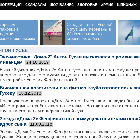
ЦОПЕРАЦИЯ
СКАНДАЛЫ
ШОУ-БИЗНЕС
ЗДОРОВЬЕ
АРМИЯ
ШПИОНАЖ
У
н провел
Склады "Почты России"
тановки в
могут быть переданы в
водстве
Wildberries вместо
ировок российских
сгоревших хабов
НТОН ГУСЕВ
Экс-участник "Дома-2" Антон Гусев высказался о романе ж
ливанцем
24.10.2019
Бывший участник «Дома-2» Антон Гусев дал понять, что ему не нрав
посторонние для него мужчины держат на руках его сына от ныне 
телестройке Евгении Феофилактовой.
Высмеянная посетительница фитнес-клуба готовит иск к зв
Гусеву
10.12.2018
После участия в проекте «Дом-2» Антон Гусев активно ведет блог и
«Инстаграма» зарабатывает на рекламе. Но один из таких постов 
крупным скандалом и перспективой суда.
Звезда «Дома-2» Феофилактова возмущена эпитетами новой
адрес сына
11.09.2018
Звезда «Дома-2» Евгения Феофилактова высказалась о семье сво
Гусева. Женщина возмущена отношением новой спутницы жизни м