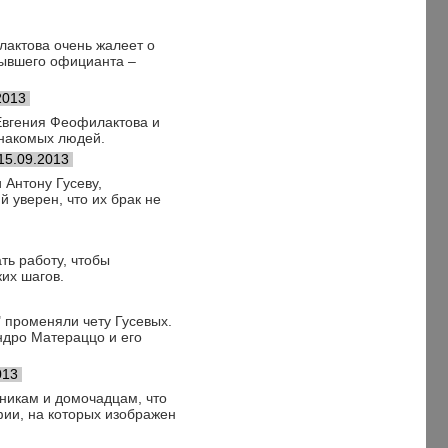
лактова очень жалеет о
 бывшего официанта –
2013
 Евгения Феофилактова и
знакомых людей.
15.09.2013
 Антону Гусеву,
 уверен, что их брак не
ть работу, чтобы
их шагов.
 променяли чету Гусевых.
ндро Матераццо и его
013
нникам и домочадцам, что
фии, на которых изображен