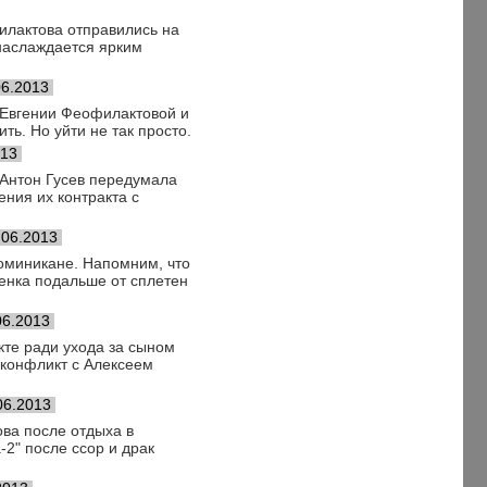
илактова отправились на
наслаждается ярким
06.2013
- Евгении Феофилактовой и
ть. Но уйти не так просто.
013
 Антон Гусев передумала
ения их контракта с
.06.2013
оминикане. Напомним, что
енка подальше от сплетен
06.2013
кте ради ухода за сыном
я конфликт с Алексеем
06.2013
ва после отдыха в
-2" после ссор и драк