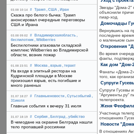
Уход с проект
Звезды "Дома-2" 
#
Трамп
, США
, Иран
03.08 10:14
объяснили причи
Сказка про белого бычка: Трамп
пиар-ход.
анонсировал очередные переговоры
Домочадцы Гус
США и Ирана
Вернувшись на пр
последнее время 
#
Владимирскаяобласть
,
03.08 09:02
о маленьком сын
беспилотник
, Wildberries
Беспилотники атаковали складской
Откровения "Д
комплекс Wildberries во Владимирской
Во время очеред
области, возник пожар
факты, подтвержд
Как дом "Дом-
#
Москва
, взрыв
, теракт
01.08 23:51
На входе в элитный ресторан на
Фанаты «Дома-2»
Кудринской площади в Москве
того, как органи
произошел взрыв, есть погибшие и
Супруги Гусевы
много раненых
Супруги Гусевы и
"Аргументы.ру" п
#
Главныеновости
, Сутьсобытий
,
31.07 18:27
телепроекта.
31июля
Женя Феофилак
Главные события к вечеру 31 июля
Участница телепр
#
Сербия
, Белград
, убийство
31.07 18:19
отношениях Гусе
В чемодане на окраине Белграда нашли
Новости "Дома
тело пропавшей россиянки
В отношениях Ан