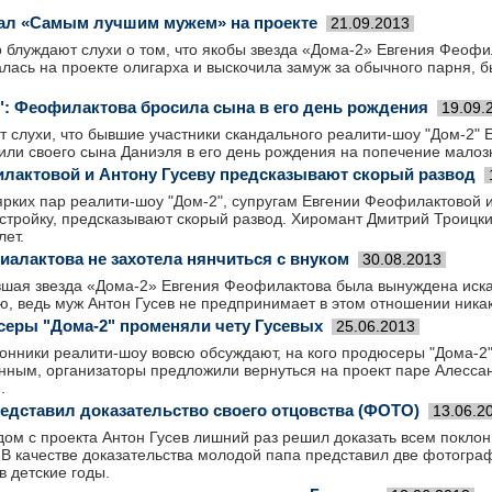
тал «Самым лучшим мужем» на проекте
21.09.2013
 блуждают слухи о том, что якобы звезда «Дома-2» Евгения Феофи
алась на проекте олигарха и выскочила замуж за обычного парня,
": Феофилактова бросила сына в его день рождения
19.09.
т слухи, что бывшие участники скандального реалити-шоу "Дом-2"
сили своего сына Даниэля в его день рождения на попечение мало
лактовой и Антону Гусеву предсказывают скорый развод
рких пар реалити-шоу "Дом-2", супругам Евгении Феофилактовой и
тройку, предсказывают скорый развод. Хиромант Дмитрий Троицкий
лет.
алактова не захотела нянчиться с внуком
30.08.2013
вшая звезда «Дома-2» Евгения Феофилактова была вынуждена иска
, ведь муж Антон Гусев не предпринимает в этом отношении никак
серы "Дома-2" променяли чету Гусевых
25.06.2013
онники реалити-шоу вовсю обсуждают, на кого продюсеры "Дома-2"
нным, организаторы предложили вернуться на проект паре Алесса
.
редставил доказательство своего отцовства (ФОТО)
13.06.2
ом с проекта Антон Гусев лишний раз решил доказать всем покло
 В качестве доказательства молодой папа представил две фотогра
в детские годы.