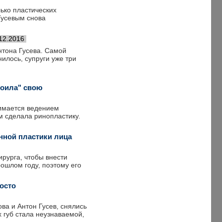
ько пластических
Гусевым снова
12.2016
нтона Гусева. Самой
илось, супруги уже три
роила" свою
нимается ведением
м сделала ринопластику.
нной пластики лица
ирурга, чтобы внести
рошлом году, поэтому его
осто
ва и Антон Гусев, снялись
 губ стала неузнаваемой,