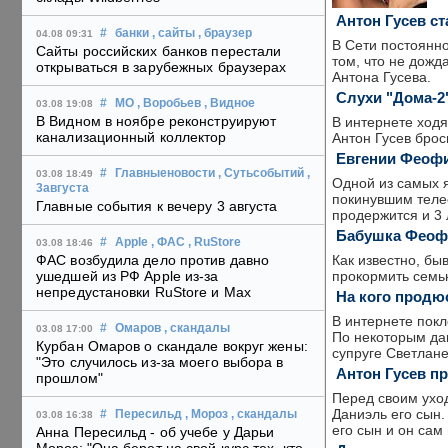
Антон Гусев с
#
банки
, сайты
, браузер
04.08 09:31
В Сети постоянно
Сайты российских банков перестали
том, что не дожд
открываться в зарубежных браузерах
Антона Гусева.
Слухи "Дома-2
#
МО
, Воробьев
, Видное
03.08 19:08
В Видном в ноябре реконструируют
В интернете ходя
канализационный коллектор
Антон Гусев бро
Евгении Феофи
#
Главныеновости
, Сутьсобытий
,
03.08 18:49
Одной из самых я
3августа
покинувшим телес
Главные события к вечеру 3 августа
продержится и 3 
Бабушка Феофи
#
Apple
, ФАС
, RuStore
03.08 18:46
Как известно, бы
ФАС возбудила дело против давно
прокормить семью
ушедшей из РФ Apple из-за
непредустановки RuStore и Max
На кого продю
В интернете покл
#
Омаров
, скандалы
03.08 17:00
По некоторым да
Курбан Омаров о скандале вокруг жены:
супруге Светлане
"Это случилось из-за моего выбора в
Антон Гусев п
прошлом"
Перед своим уход
Даниэль его сын.
#
Пересильд
, Мороз
, скандалы
03.08 16:38
его сын и он сам 
Анна Пересильд - об учебе у Дарьи