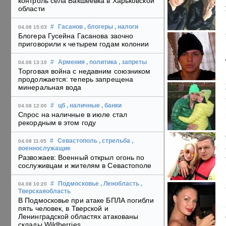
контроль села Бакшеевка в Харьковской
области
#
Гасанов
, блогеры
, налоги
04.08 15:03
Блогера Гусейна Гасанова заочно
приговорили к четырем годам колонии
#
Армения
, политика
, запреты
04.08 13:10
Торговая война с недавним союзником
продолжается: теперь запрещена
минеральная вода
#
цб
, наличные
, банки
04.08 12:00
Спрос на наличные в июле стал
рекордным в этом году
#
Севастополь
, стрельба
,
04.08 11:05
военнослужащие
Развожаев: Военный открыл огонь по
сослуживцам и жителям в Севастополе
#
Подмосковье
, Ленобласть
,
04.08 10:20
Тверскаяобласть
В Подмосковье при атаке БПЛА погибли
пять человек, в Тверской и
Ленинградской областях атакованы
склады Wildberries