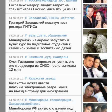
#
Россельхознадзор
, ЕС
, транзит
04.08 18:54
Россельхознадзор вводит запрет на
транзит через Россию мяса птицы из ЕС
#
Заславский
, ГИТИС
, отставка
04.08 18:28
Григорий Заславский покинул пост
ректора ГИТИСа
#
вузы
, дети
, образование
04.08 18:13
Минобрнауки намерено запустить в
вузах курс по подготовке студентов к
семейной жизни и воспитанию детей
#
Газманов
, суд
, скандалы
04.08 17:27
Олег Газманов попросил отпустить его
экс-продюсера из СИЗО после выплаты
12 млн
#
Казахстан
, въезд
04.08 16:10
Казахстан может ввести
платные электронные разрешения
на въезд в страну для иностранцев
#
Минобороны
, спецоперация
,
04.08 15:12
Харьковскаяобласть
Минобороны РФ заявило о взятии под