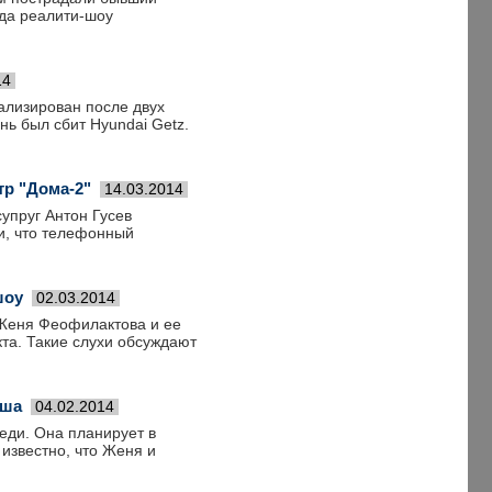
зда реалити-шоу
14
тализирован после двух
нь был сбит Hyundai Getz.
р "Дома-2"
14.03.2014
упруг Антон Гусев
и, что телефонный
шоу
02.03.2014
 Женя Феофилактова и ее
кта. Такие слухи обсуждают
ыша
04.02.2014
еди. Она планирует в
известно, что Женя и