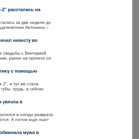
2" расстались на
тались за две недели до
дцатилетняя Антонина –
личил невесту во
е свадьбы с Викторией
ним, ранее на проекте он
итику с помощью
2", и тут же стала
губы, грудь, а сейчас
а увязла в
атился в гнездо разврата.
ются. А потом еще льют
 обвинила мужа в