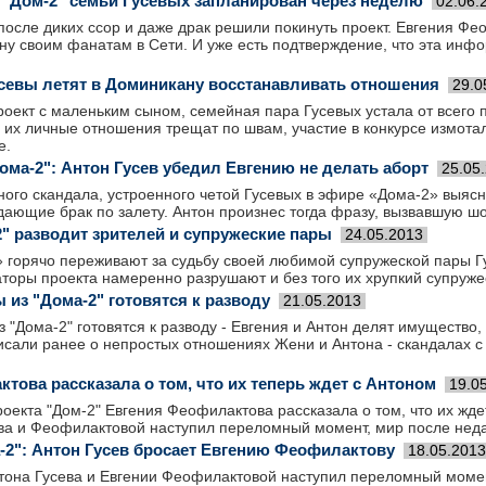
а "Дом-2" семьи Гусевых запланирован через неделю
02.06.
после диких ссор и даже драк решили покинуть проект. Евгения Фе
ну своим фанатам в Сети. И уже есть подтверждение, что эта инф
евы летят в Доминикану восстанавливать отношения
29.0
оект с маленьким сыном, семейная пара Гусевых устала от всего 
их личные отношения трещат по швам, участие в конкурсе измота
е.
ома-2": Антон Гусев убедил Евгению не делать аборт
25.05
ного скандала, устроенного четой Гусевых в эфире «Дома-2» выяс
ающие брак по залету. Антон произнес тогда фразу, вызвавшую шо
2" разводит зрителей и супружеские пары
24.05.2013
 горячо переживают за судьбу своей любимой супружеской пары Г
заторы проекта намеренно разрушают и без того их хрупкий супруже
 из "Дома-2" готовятся к разводу
21.05.2013
з "Дома-2" готовятся к разводу - Евгения и Антон делят имущество
исали ранее о непростых отношениях Жени и Антона - скандалах с
това рассказала о том, что их теперь ждет с Антоном
19.0
оекта "Дом-2" Евгения Феофилактова рассказала о том, что их жде
ва и Феофилактовой наступил переломный момент, мир после нед
-2": Антон Гусев бросает Евгению Феофилактову
18.05.2013
тона Гусева и Евгении Феофилактовой наступил переломный момен