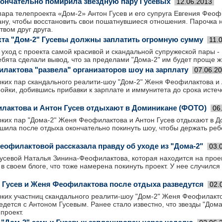
ончательно помирила звездную пару Гусевых
12.06.2013
ара телепроекта «Дом-2» Антон Гусев и его супруга Евгения Феоф
ану, чтобы восстановить свои пошатнувшиеся отношения. Парочка 
вом друг друга.
екта "Дом-2" Гусевы должны заплатить огромную сумму
11.
 уход с проекта самой красивой и скандальной супружеской пары 
ебята сделали вывод, что за пределами "Дома-2" им будет проще жи
илактова "развела" организаторов шоу на зарплату
07.06.2
рких пар скандального реалити-шоу "Дом-2" Женя Феофилактова и
ройки, добившись прибавки к зарплате и иммунитета до срока истеч
лактова и Антон Гусев отдыхают в Доминикане (ФОТО)
06
рких пар "Дома-2" Женя Феофилактова и Антон Гусев отдыхают в Д
шила после отдыха окончательно покинуть шоу, чтобы держать реб
еофилактовой рассказала правду об уходе из "Дома-2"
03.
усевой Наталья Зинина-Феофилактова, которая находится на прое
 в своем блоге, что тоже намерена покинуть проект. У нее случилс
н Гусев и Женя Феофилактова после отдыха разведутся
02.
рких участниц скандального реалити-шоу "Дом-2" Женя Феофилакто
дется с Антоном Гусевым. Ранее стало известно, что звезды "Дома
проект.