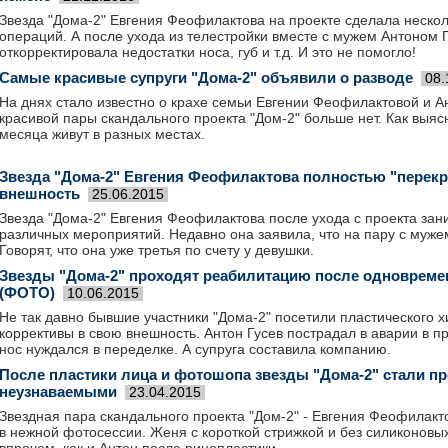
Звезда "Дома-2" Евгения Феофилактова на проекте сделала нескол
операций. А после ухода из телестройки вместе с мужем Антоном 
откорректировала недостатки носа, губ и т.д. И это не помогло!
Самые красивые супруги "Дома-2" объявили о разводе
08.
На днях стало известно о крахе семьи Евгении Феофилактовой и А
красивой пары скандального проекта "Дом-2" больше нет. Как выясн
месяца живут в разных местах.
Звезда "Дома-2" Евгения Феофилактова полностью "перек
внешность
25.06.2015
Звезда "Дома-2" Евгения Феофилактова после ухода с проекта за
различных мероприятий. Недавно она заявила, что на пару с муже
Говорят, что она уже третья по счету у девушки.
Звезды "Дома-2" проходят реабилитацию после одновреме
(ФОТО)
10.06.2015
Не так давно бывшие участники "Дома-2" посетили пластического х
коррективы в свою внешность. Антон Гусев пострадал в аварии в п
нос нуждался в переделке. А супруга составила компанию.
После пластики лица и фотошопа звезды "Дома-2" стали пр
неузнаваемыми
23.04.2015
Звездная пара скандального проекта "Дом-2" - Евгения Феофилакто
в нежной фотосессии. Женя с короткой стрижкой и без силиконовых