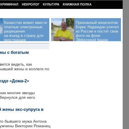
КРИМИНАЛ
НЕКРОЛОГ
КУЛЬТУРА
КНИЖНАЯ ПОЛКА
Казахстан может ввести
Признанный иноагентом
платные электронные
Борис Надеждин улетел
разрешения
из России и постит свои
на въезд в страну для
фото на фоне
иностранцев
Эйфелевой башни
ены с богатым
ится видеть, как
бывшей жены и коллеги по
езде «Дома-2»
 как многие звезды
обернулся для него
 жены экс-супруга в
его бывшего мужа Антона
ужчины Виктории Романец