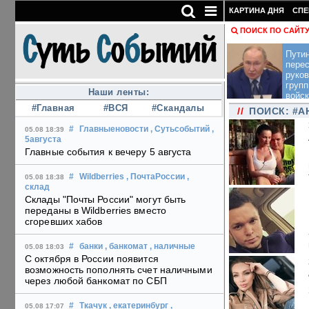
КАРТИНА ДНЯ
СПЕ
ПОИСК ПО САЙТ
Пути
перес
руко
групп
Наши ленты:
войск
#Главная
#ВСЯ
#Скандалы
//
ПОИСК: #А
#
Главныеновости
, Сутьсобытий
,
05.08 18:39
5августа
Главные события к вечеру 5 августа
#
Wildberries
, ПочтаРоссии
,
05.08 18:38
склад
Склады "Почты России" могут быть
переданы в Wildberries вместо
сгоревших хабов
#
банки
, банкомат
, наличные
05.08 18:03
С октября в России появится
возможность пополнять счет наличными
через любой банкомат по СБП
#
Ткачук
, екатеринбург
,
05.08 17:07