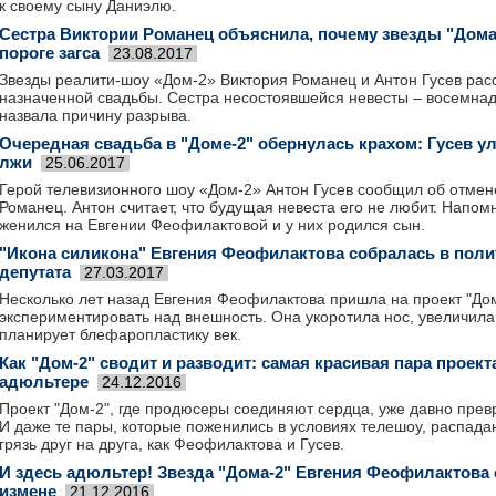
к своему сыну Даниэлю.
Сестра Виктории Романец объяснила, почему звезды "Дома-
пороге загса
23.08.2017
Звезды реалити-шоу «Дом-2» Виктория Романец и Антон Гусев расс
назначенной свадьбы. Сестра несостоявшейся невесты – восемна
назвала причину разрыва.
Очередная свадьба в "Доме-2" обернулась крахом: Гусев у
лжи
25.06.2017
Герой телевизионного шоу «Дом-2» Антон Гусев сообщил об отмен
Романец. Антон считает, что будущая невеста его не любит. Напом
женился на Евгении Феофилактовой и у них родился сын.
"Икона силикона" Евгения Феофилактова собралась в пол
депутата
27.03.2017
Несколько лет назад Евгения Феофилактова пришла на проект "Дом-
экспериментировать над внешность. Она укоротила нос, увеличила 
планирует блефаропластику век.
Как "Дом-2" сводит и разводит: самая красивая пара проект
адюльтере
24.12.2016
Проект "Дом-2", где продюсеры соединяют сердца, уже давно превр
И даже те пары, которые поженились в условиях телешоу, распада
грязь друг на друга, как Феофилактова и Гусев.
И здесь адюльтер! Звезда "Дома-2" Евгения Феофилактова
измене
21.12.2016