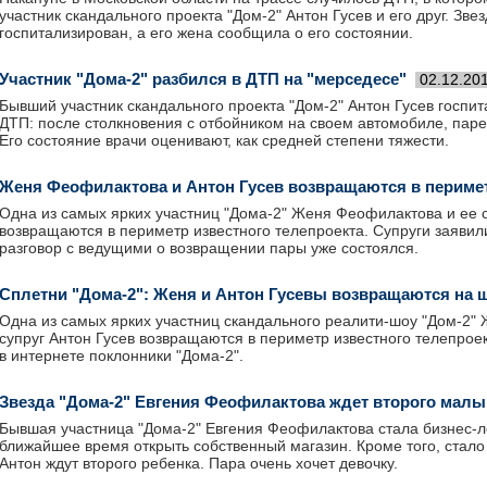
участник скандального проекта "Дом-2" Антон Гусев и его друг. Зве
госпитализирован, а его жена сообщила о его состоянии.
Участник "Дома-2" разбился в ДТП на "мерседесе"
02.12.20
Бывший участник скандального проекта "Дом-2" Антон Гусев госпи
ДТП: после столкновения с отбойником на своем автомобиле, паре
Его состояние врачи оценивают, как средней степени тяжести.
Женя Феофилактова и Антон Гусев возвращаются в перимет
Одна из самых ярких участниц "Дома-2" Женя Феофилактова и ее с
возвращаются в периметр известного телепроекта. Супруги заявил
разговор с ведущими о возвращении пары уже состоялся.
Сплетни "Дома-2": Женя и Антон Гусевы возвращаются на 
Одна из самых ярких участниц скандального реалити-шоу "Дом-2"
супруг Антон Гусев возвращаются в периметр известного телепрое
в интернете поклонники "Дома-2".
Звезда "Дома-2" Евгения Феофилактова ждет второго мал
Бывшая участница "Дома-2" Евгения Феофилактова стала бизнес-л
ближайшее время открыть собственный магазин. Кроме того, стало 
Антон ждут второго ребенка. Пара очень хочет девочку.