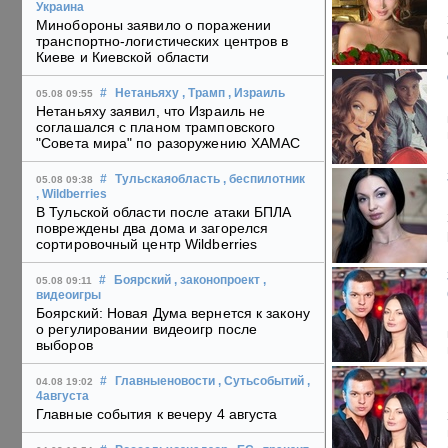
Украина
Минобороны заявило о поражении
транспортно-логистических центров в
Киеве и Киевской области
#
Нетаньяху
, Трамп
, Израиль
05.08 09:55
Нетаньяху заявил, что Израиль не
соглашался с планом трамповского
"Совета мира" по разоружению ХАМАС
#
Тульскаяобласть
, беспилотник
05.08 09:38
, Wildberries
В Тульской области после атаки БПЛА
повреждены два дома и загорелся
сортировочный центр Wildberries
#
Боярский
, законопроект
,
05.08 09:11
видеоигры
Боярский: Новая Дума вернется к закону
о регулировании видеоигр после
выборов
#
Главныеновости
, Сутьсобытий
,
04.08 19:02
4августа
Главные события к вечеру 4 августа