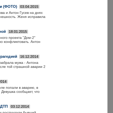
ии (ФОТО)
03.04.2015
ва и Антон Гусев на днях
 внешность. Женя исправила
ной
18.01.2015
ного проекта "Дом-2"
но конфликтовать. Антон
трагедией
16.12.2014
 забрала мужа - Антона
осле той страшной аварии 2
2014
еле попали в аварию, в
. Девушка сообщает, что
 ДТП
03.12.2014
ом пострадали бывший