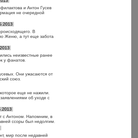
2013
офилактова и Антон Гусев
ормация не очередной
5.2013
происходящего. В
ло Женю, а тут еще забота
.2013
нились неизвестные ранее
к у фанатов.
усевых. Они ужасаются от
ский союз.
, которое еще не нажили.
 заявлениями об уходе с
5.2013
т с Антоном. Напомним, в
авней ссоры был недолгим.
т, мир после недавней