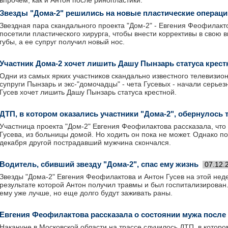
впрочем, как и Антон после ринопластики.
Звезды "Дома-2" решились на новые пластические операц
Звездная пара скандального проекта "Дом-2" - Евгения Феофилакто
посетили пластического хирурга, чтобы внести коррективы в свою
губы, а ее супруг получил новый нос.
Участник Дома-2 хочет лишить Дашу Пынзарь статуса крест
Одни из самых ярких участников скандально известного телевизион
супруги Пынзарь и экс-"домочадцы" - чета Гусевых - начали серьез
Гусев хочет лишить Дашу Пынзарь статуса крестной.
ДТП, в котором оказались участники "Дома-2", обернулось 
Участница проекта "Дом-2" Евгения Феофилактова рассказала, что
Гусева, из больницы домой. Но ходить он пока не может. Однако п
декабря другой пострадавший мужчина скончался.
Водитель, сбивший звезду "Дома-2", спас ему жизнь
07.12.
Звезды "Дома-2" Евгения Феофилактова и Антон Гусев на этой нед
результате которой Антон получил травмы и был госпитализирован
ему уже лучше, но еще долго будут заживать раны.
Евгения Феофилактова рассказала о состоянии мужа после
Накануне в Московской области на трассе случилось ДТП, в котор