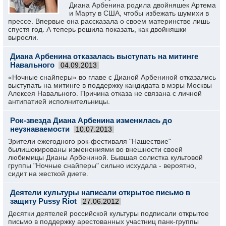
Диана Арбенина родила двойняшек Артема
и Марту в США, чтобы избежать шумихи в
прессе. Впервые она рассказала о своем материнстве лишь
спустя год. А теперь решила показать, как двойняшки
выросли.
Диана Арбенина отказалась выступать на митинге
Навального
04.09.2013
«Ночные снайперы» во главе с Дианой Арбениной отказались
выступать на митинге в поддержку кандидата в мэры Москвы
Алексея Навального. Причина отказа не связана с личной
антипатией исполнительницы.
Рок-звезда Диана Арбенина изменилась до
неузнаваемости
10.07.2013
Зрители ежегодного рок-фестиваля "Нашествие"
былишокированы изменениями во внешности своей
любимицы Дианы Арбениной. Бывшая солистка культовой
группы "Ночные снайперы" сильно исхудала - вероятно,
сидит на жесткой диете.
Деятели культуры написали открытое письмо в
защиту Pussy Riot
27.06.2012
Десятки деятелей российской культуры подписали открытое
письмо в поддержку арестованных участниц панк-группы