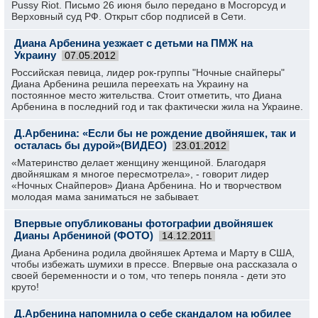
Pussy Riot. Письмо 26 июня было передано в Мосгорсуд и
Верховный суд РФ. Открыт сбор подписей в Сети.
Диана Арбенина уезжает с детьми на ПМЖ на
Украину
07.05.2012
Российская певица, лидер рок-группы "Ночные снайперы"
Диана Арбенина решила переехать на Украину на
постоянное место жительства. Стоит отметить, что Диана
Арбенина в последний год и так фактически жила на Украине.
Д.Арбенина: «Если бы не рождение двойняшек, так и
осталась бы дурой»(ВИДЕО)
23.01.2012
«Материнство делает женщину женщиной. Благодаря
двойняшкам я многое пересмотрела», - говорит лидер
«Ночных Снайперов» Диана Арбенина. Но и творчеством
молодая мама заниматься не забывает.
Впервые опубликованы фотографии двойняшек
Дианы Арбениной (ФОТО)
14.12.2011
Диана Арбенина родила двойняшек Артема и Марту в США,
чтобы избежать шумихи в прессе. Впервые она рассказала о
своей беременности и о том, что теперь поняла - дети это
круто!
Д.Арбенина напомнила о себе скандалом на юбилее