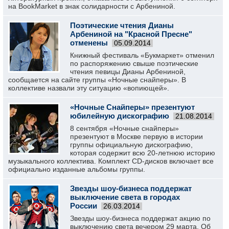
на BookMarket в знак солидарности с Арбениной.
Поэтические чтения Дианы
Арбениной на "Красной Пресне"
отменены
05.09.2014
Книжный фестиваль «Букмаркет» отменил
по распоряжению свыше поэтические
чтения певицы Дианы Арбениной,
сообщается на сайте группы «Ночные снайперы». В
коллективе назвали эту ситуацию «вопиющей».
«Ночные Снайперы» презентуют
юбилейную дискографию
21.08.2014
8 сентября «Ночные снайперы»
презентуют в Москве первую в истории
группы официальную дискографию,
которая содержит всю 20-летнюю историю
музыкального коллектива. Комплект CD-дисков включает все
официально изданные альбомы группы.
Звезды шоу-бизнеса поддержат
выключение света в городах
России
26.03.2014
Звезды шоу-бизнеса поддержат акцию по
выключению света вечером 29 марта. Об