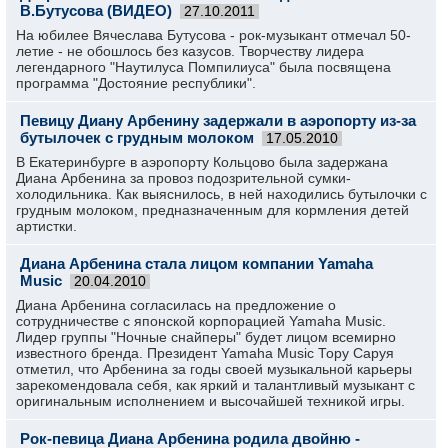
В.Бутусова (ВИДЕО)
27.10.2011
На юбилее Вячеслава Бутусова - рок-музыкант отмечал 50-
летие - не обошлось без казусов. Творчеству лидера
легендарного "Наутилуса Помпилиуса" была посвящена
программа "Достояние республики".
Певицу Диану Арбенину задержали в аэропорту из-за
бутылочек с грудным молоком
17.05.2010
В Екатеринбурге в аэропорту Кольцово была задержана
Диана Арбенина за провоз подозрительной сумки-
холодильника. Как выяснилось, в ней находились бутылочки с
грудным молоком, предназначенным для кормления детей
артистки.
Диана Арбенина стала лицом компании Yamaha
Music
20.04.2010
Диана Арбенина согласилась на предложение о
сотрудничестве с японской корпорацией Yamaha Music.
Лидер группы "Ночные снайперы" будет лицом всемирно
известного бренда. Президент Yamaha Music Тору Саруя
отметил, что Арбенина за годы своей музыкальной карьеры
зарекомендовала себя, как яркий и талантливый музыкант с
оригинальным исполнением и высочайшей техникой игры.
Рок-певица Диана Арбенина родила двойню -