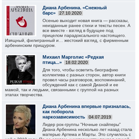
Диана Арбенина. «Снежный
барс»
27.10.2020
Осенью выходит новая книга — рассказы,
неизданные ранее стихи и тексты песен. А
все вместе - взгляд в будущее под
прицелом парадоксального настоящего.
Изящный, филигранный и… жестокий взгляд, с фирменным
арбенинским прищуром.
Михаил Марголис «Редкая
птица...»
18.02.2020
Для того, чтобы осветить биографию
коллектива с разных сторон, автор книги
провел часы разговоров, воспоминаний,
обсуждений как с самой Дианой и ее
мамой, так и людьми, связанными с группой на разных
этапах творчества.
Диана Арбенина впервые призналась,
как поборола
наркозависимость
04.07.2019
Лидер рок-группы "Ночные снайперы"
Диана Арбенина несколько лет назад стала
матерью Артема и Марты. Это случилось с