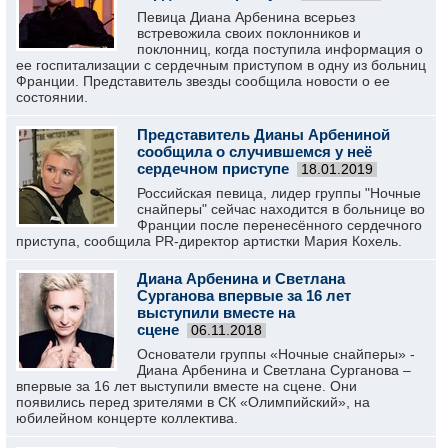
Певица Диана Арбенина всерьез
встревожила своих поклонников и
поклонниц, когда поступила информация о
ее госпитализации с сердечным приступом в одну из больниц
Франции. Представитель звезды сообщила новости о ее
состоянии.
Представитель Дианы Арбениной
сообщила о случившемся у неё
сердечном приступе
18.01.2019
Российская певица, лидер группы "Ночные
снайперы" сейчас находится в больнице во
Франции после перенесённого сердечного
приступа, сообщила PR-директор артистки Мария Кохель.
Диана Арбенина и Светлана
Сурганова впервые за 16 лет
выступили вместе на
сцене
06.11.2018
Основатели группы «Ночные снайперы» -
Диана Арбенина и Светлана Сурганова –
впервые за 16 лет выступили вместе на сцене. Они
появились перед зрителями в СК «Олимпийский», на
юбилейном концерте коллектива.