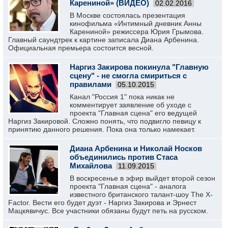
Карениной» (ВИДЕО)
02.02.2016
В Москве состоялась презентация
кинофильма «Интимный дневник Анны
Карениной» режиссера Юрия Грымова.
Главный саундтрек к картине записала Диана Арбенина.
Официальная премьера состоится весной.
Наргиз Закирова покинула "Главную
сцену" - не смогла смириться с
правилами
05.10.2015
Канал "Россия 1" пока никак не
комментирует заявление об уходе с
проекта "Главная сцена" его ведущей
Наргиз Закировой. Сложно понять, что подвигло певицу к
принятию данного решения. Пока она только намекает.
Диана Арбенина и Николай Носков
объединились против Стаса
Михайлова
11.09.2015
В воскресенье в эфир выйдет второй сезон
проекта "Главная сцена" - аналога
известного британского талант-шоу The X-
Factor. Вести его будет дуэт - Наргиз Закирова и Эрнест
Мацкявичус. Все участники обязаны будут петь на русском.