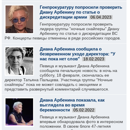
Генпрокуратуру попросили проверить
Диану Арбенину по статье о
дискредитации армии
06.04.2023
Генпрокуратуру попросили проверить
лидера группы "ночные снайперы" Диану
Арбенину по статье о дискредитации ВС
РФ. Концерты певицы отменены в ряде российских городов.
Диана Арбенина сообщила о
безвременном уходе директора: "У
нас пока нет слов"
18.02.2023
Певица и музыкант Диана Арбенина
сообщила печальную новость: в ночь на
субботу, 18 февраля, скончалась ее
директор Татьяна Пальцева. Участница группы "Ночные
снайперы" пока не может совладать с эмоциями и
представить развернутый комментарий случившегося.
Диана Арбенина показала, как
выглядела во время
беременности
05.02.2022
Певица и музыкант Диана Арбенина
впервые обнародовала фото в интересном
положении. В своем блоге 47-летняя