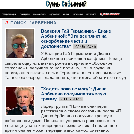
СПЕЦОПЕРАЦИЯ
СКАНДАЛЫ
ШОУ-БИЗНЕС
ЗДОРОВЬЕ
АРМИЯ
ШПИОНАЖ
НЕКРОЛОГ
ПОИСК ПО САЙТУ
//
ПОИСК: #АРБЕНИНА
Валерия Гай Германика - Диане
Арбениной: "Это все тянет на
оскорбление чести и
достоинства"
27.05.2025
У Валерии Гай Германики и Дианы
Арбениной произошёл конфликт. Певица
сыграла одну из главных ролей в сериале «Обоюдное
согласие» и получила за неё премию, но на вручении
неожиданно высказалась о Германике в негативном ключе.
Та, в свою очередь, дала понять, что готова обратиться в суд.
"Ходить пока не могу": Диана
Арбенина получила тяжелую
травму
20.05.2023
Лидер группы "Ночные снайперы"
рассказала о своем состоянии после ЧП.
Диана Арбенина получила травму в
собственном доме. Певица не удержала равновесие на
лестнице, упала и повредила позвоночник. В настоящее
время она не может передвигаться самостоятельно.