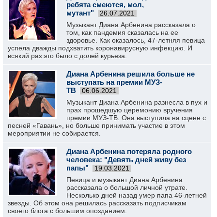
ребята смеются, мол,
мутант"
26.07.2021
Музыкант Диана Арбенина рассказала о
том, как пандемия сказалась на ее
здоровье. Как оказалось, 47-летняя певица
успела дважды подхватить коронавирусную инфекцию. И
всякий раз это было с долей курьеза.
Диана Арбенина решила больше не
выступать на премии МУЗ-
ТВ
06.06.2021
Музыкант Диана Арбенина разнесла в пух и
прах прошедшую церемонию вручения
премии МУЗ-ТВ. Она выступила на сцене с
песней «Гавань», но больше принимать участие в этом
мероприятии не собирается.
Диана Арбенина потеряла родного
человека: "Девять дней живу без
папы"
19.03.2021
Певица и музыкант Диана Арбенина
рассказала о большой личной утрате.
Несколько дней назад умер папа 46-летней
звезды. Об этом она решилась рассказать подписчикам
своего блога c большим опозданием.