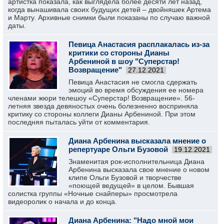
артистка показала, как выглядела более десяти лет назад,
когда вынашивала своих будущих детей – двойняшек Артема
и Марту. Архивные снимки были показаны по случаю важной
даты.
Певица Анастасия расплакалась из-за
критики со стороны Дианы
Арбениной в шоу "Суперстар!
Возвращение"
27.12.2021
Певица Анастасия не смогла сдержать
эмоций во время обсуждения ее номера
членами жюри телешоу «Суперстар! Возвращение». 56-
летняя звезда девяностых очень болезненно восприняла
критику со стороны коллеги Дианы Арбениной. При этом
последняя пыталась уйти от комментария.
Диана Арбенина высказала мнение о
репертуаре Ольги Бузовой
19.12.2021
Знаменитая рок-исполнительница Диана
Арбенина высказала свое мнение о новом
клипе Ольги Бузовой и творчестве
«поющей ведущей» в целом. Бывшая
солистка группы «Ночные снайперы» просмотрела
видеоролик о начала и до конца.
Диана Арбенина: "Надо мной мои