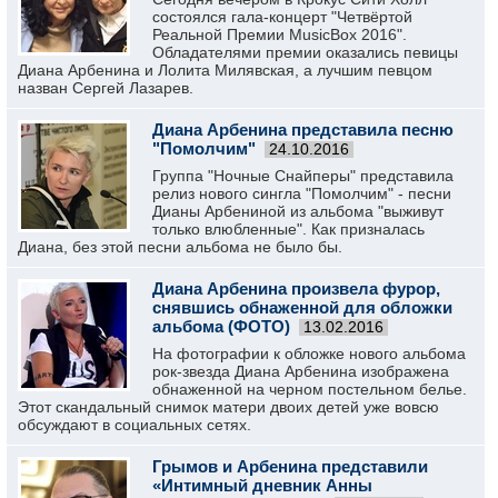
состоялся гала-концерт "Четвёртой
Реальной Премии MusicBox 2016".
Обладателями премии оказались певицы
Диана Арбенина и Лолита Милявская, а лучшим певцом
назван Сергей Лазарев.
Диана Арбенина представила песню
"Помолчим"
24.10.2016
Группа "Ночные Снайперы" представила
релиз нового сингла "Помолчим" - песни
Дианы Арбениной из альбома "выживут
только влюбленные". Как призналась
Диана, без этой песни альбома не было бы.
Диана Арбенина произвела фурор,
снявшись обнаженной для обложки
альбома (ФОТО)
13.02.2016
На фотографии к обложке нового альбома
рок-звезда Диана Арбенина изображена
обнаженной на черном постельном белье.
Этот скандальный снимок матери двоих детей уже вовсю
обсуждают в социальных сетях.
Грымов и Арбенина представили
«Интимный дневник Анны