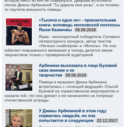
которой никто из них не повернулся. Девушка исполнила
песню Дианы Арбениной "Ты дарила мне розы", и их почему-
то смутила внешность певицы.
«Тысяча и одно но» - пронзительная
книга- исповедь московской поэтессы
Яшки Казановы
06.08.2018
Яшка - многократный победитель Сетевого
литературного конкурса, автор текстов
«Ночных снайперов» и «Вольты». Но она
избегает повышенного внимания и теперь делится своим
творчеством только с проверенной аудиторией.
Арбенина высказала в лицо Бузовой
свое мнение о ее
творчестве
09.06.2018
Певица и музыкант Диана Арбенина
встретилась с «поющей ведущей» Ольгой
Бузовой на торжественном мероприятии и
сказала той, что она думает о ее начинаниях на поприще
отечественной эстрады.
У Дианы Арбениной в этом году
сорвалась свадьба, но она
попытается в следующем
22.12.2017