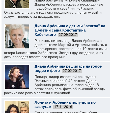
Лидер рок-группы «Ночные снайперы»
Диана Арбенина раскрыла неожиданные
подробности о своей личной жизни.
Оказывается, в этом году она предприняла попытку выйти
замуж – впервые за двадцать лет.
Диана Арбенина с детьми "зажгла" на
10-летии сына Константина
Хабенского
27.09.2017
Рок-исполнительница Диана Арбенина с
двойняшками Мартой и Артемом побывала
на вечеринке, посвященной 10-летию сына
актера Константина Хабенского. Звезды дружат давно, а их
дети проводят вместе все праздники.
Диана Арбенина решилась на голое
видео и фото
27.02.2017
Певица, лидер известной рок-группы
"Ночные снайперы" 42-летняя Диана
Арбенина решилась на голое видео. В
сетях появилось фото обнаженной звезды
российского рока в постели с мужчиной.
Лолита и Арбенина получили по
заслугам
17.11.2016
Сегодня вечером в Крокус Сити Холл