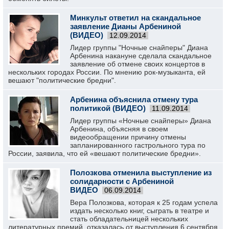
Минкульт ответил на скандальное
заявление Дианы Арбениной
(ВИДЕО)
12.09.2014
Лидер группы "Ночные снайперы" Диана
Арбенина накануне сделала скандальное
заявление об отмене своих концертов в
нескольких городах России. По мнению рок-музыканта, ей
вешают "политические бредни".
Арбенина объяснила отмену тура
политикой (ВИДЕО)
11.09.2014
Лидер группы «Ночные снайперы» Диана
Арбенина, объясняя в своем
видеообращении причину отмены
запланированного гастрольного тура по
России, заявила, что ей «вешают политические бредни».
Полозкова отменила выступление из
солидарности с Арбениной
ВИДЕО
06.09.2014
Вера Полозкова, которая к 25 годам успела
издать несколько книг, сыграть в театре и
стать обладательницей нескольких
литературных премий, отказалась от выступления 6 сентября