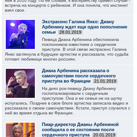
ней в 2010 году. По ее словам, к материнству привел случай -
встреча на концерте с ребенком. И она поняла, что инстинкт
взял свое.
Экстрасенс Галина Янко: Диану
Арбенину ждет еще одно пополнение
семьи
28.01.2019
Певица Диана Арбенина обеспокоила
поклонников известием о сердечном
приступе. В этой связи экстрасенс Галина
Янко заглянула в будущее артистки и рассказала, что судьба
готовит любимице многих россиян.
Диана Арбенина рассказала о
самочувствии после сердечного
приступа во Франции
21.01.2019
На днях рок-певицу Диану Арбенину
госпитализировали с сердечным
приступом. Она и ее семья не на шутку
испугались. Позднее в свое блоге артистка записала видео и
рассказала о своем самочувствии. Кстати, приступ случился с
ней во время отдыха во Франции.
Пиар-директор Дианы Арбениной
сообщила о ее состоянии после
сердечного приступа
20.01.2019