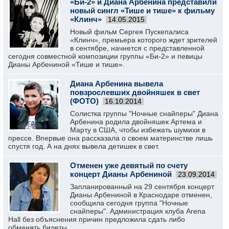
«Би-2» и Диана Арбенина представили
новый сингл «Тише и тише» к фильму
«Клинч»
14.05.2015
Новый фильм Сергея Пускепалиса
«Клинч», премьера которого ждет зрителей
в сентябре, начнется с представленной
сегодня совместной композиции группы «Би-2» и певицы
Дианы Арбениной «Тише и тише».
Диана Арбенина вывела
повзрослевших двойняшек в свет
(ФОТО)
16.10.2014
Солистка группы "Ночные снайперы" Диана
Арбенина родила двойняшек Артема и
Марту в США, чтобы избежать шумихи в
прессе. Впервые она рассказала о своем материнстве лишь
спустя год. А на днях вывела детишек в свет.
Отменен уже девятый по счету
концерт Дианы Арбениной
23.09.2014
Запланированный на 29 сентября концерт
Дианы Арбениной в Краснодаре отменен,
сообщила сегодня группа "Ночные
снайперы". Администрация клуба Arena
Hall без объяснения причин предложила сдать либо
обменять билеты.