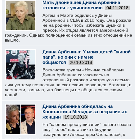
Мать двойняшек Диана Арбенина
готовится к усыновлению
04.11.2018
Артем и Марта родились у Дианы
Арбениной в США в 2010 году. Она рожала
не на родине, чтобы избежать шумихи в
прессе. Их отцом является американский
гражданин. Однако полноценной семьи из этих отношений не
вышло.
Диана Арбенина: У моих детей "живой
папа", но они с ним не
общаются
20.10.2018
Вокалистка группы «Ночные снайперы»
Диана Арбенина согласилась на
откровенный разговор и затронула весьма
личную тему появления на свет своих первенцев. Артистка, в
частности, заявила, что близнецы не общаются со своим
папой.
Диана Арбенина обиделась на
Константина Меладзе за некрасивых
женщин
19.10.2018
На "слепом прослушивании" нового сезона
шоу "Голос" наставники обсудили
выступление Александры Степановой, к