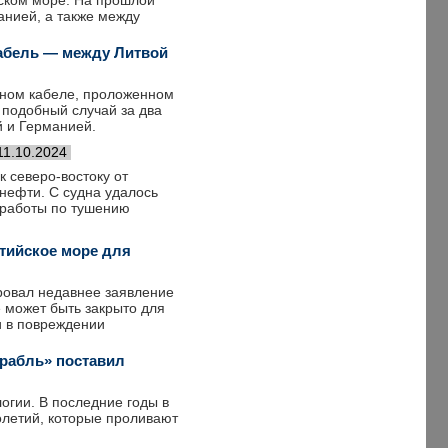
ском море. На прошлой
нией, а также между
абель — между Литвой
ном кабеле, проложенном
 подобный случай за два
й и Германией.
11.10.2024
 северо-востоку от
нефти. С судна удалось
 работы по тушению
тийское море для
ровал недавнее заявление
е может быть закрыто для
и в повреждении
рабль» поставил
огии. В последние годы в
олетий, которые проливают