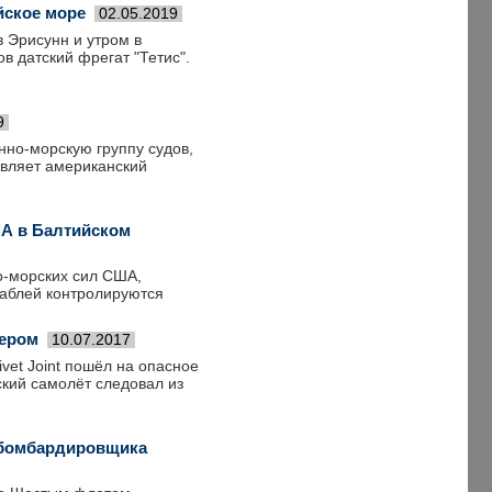
йское море
02.05.2019
 Эрисунн и утром в
в датский фрегат "Тетис".
9
нно-морскую группу судов,
авляет американский
А в Балтийском
о-морских сил США,
раблей контролируются
нером
10.07.2017
vet Joint пошёл на опасное
кий самолёт следовал из
 бомбардировщика