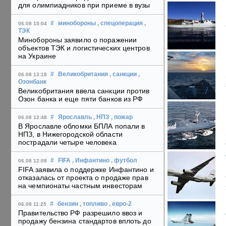
для олимпиадников при приеме в вузы
#
минобороны
, спецоперация
,
06.08 15:04
ТЭК
Минобороны заявило о поражении
объектов ТЭК и логистических центров
на Украине
#
Великобритания
, санкции
,
06.08 13:18
Озонбанк
Великобритания ввела санкции против
Озон банка и еще пяти банков из РФ
#
Ярославль
, НПЗ
, пожар
06.08 12:48
В Ярославле обломки БПЛА попали в
НПЗ, в Нижегородской области
пострадали четыре человека
#
FIFA
, Инфантино
, футбол
06.08 12:08
FIFA заявила о поддержке Инфантино и
отказалась от проекта о продаже прав
на чемпионаты частным инвесторам
#
бензин
, топливо
, евро-2
06.08 11:25
Правительство РФ разрешило ввоз и
продажу бензина стандартов вплоть до