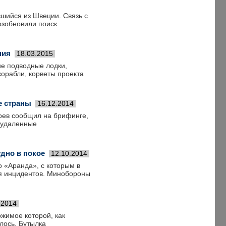
шийся из Швеции. Связь с
озобновили поиск
ния
18.03.2015
ие подводные лодки,
орабли, корветы проекта
е страны
16.12.2014
рев сообщил на брифинге,
 удаленные
дно в покое
12.10.2014
о «Аранда», с которым в
я инцидентов. Минобороны
.2014
жимое которой, как
лось. Бутылка