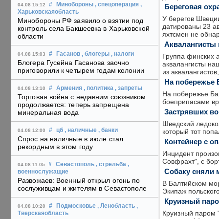
#
Минобороны
, спецоперация
,
04.08 15:12
Береговая охр
Харьковскаяобласть
У берегов Швеции
Минобороны РФ заявило о взятии под
датированы 23 ав
контроль села Бакшеевка в Харьковской
яхтсмен не обна
области
Аквалангисты 
#
Гасанов
, блогеры
, налоги
04.08 15:03
Группа финских 
Блогера Гусейна Гасанова заочно
аквалангисты наш
приговорили к четырем годам колонии
из аквалангистов
На побережье 
#
Армения
, политика
, запреты
04.08 13:10
На побережье Ба
Торговая война с недавним союзником
боеприпасами вр
продолжается: теперь запрещена
Застрявших во
минеральная вода
Шведский ледокол
#
цб
, наличные
, банки
который тот попа
04.08 12:00
Спрос на наличные в июле стал
Контейнер с о
рекордным в этом году
Инцидент произо
Совфрахт", с бор
#
Севастополь
, стрельба
,
04.08 11:05
Собаку сняли 
военнослужащие
Развожаев: Военный открыл огонь по
В Балтийском мор
сослуживцам и жителям в Севастополе
Экипаж польского
Круизный паро
#
Подмосковье
, Ленобласть
,
04.08 10:20
Круизный паром "
Тверскаяобласть