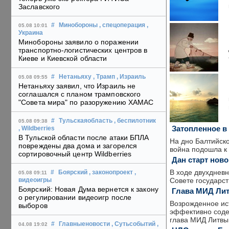
Заславского
#
Минобороны
, спецоперация
,
05.08 10:01
Украина
Минобороны заявило о поражении
транспортно-логистических центров в
Киеве и Киевской области
#
Нетаньяху
, Трамп
, Израиль
05.08 09:55
Нетаньяху заявил, что Израиль не
соглашался с планом трамповского
"Совета мира" по разоружению ХАМАС
#
Тульскаяобласть
, беспилотник
05.08 09:38
Затопленное в
, Wildberries
В Тульской области после атаки БПЛА
На дно Балтийско
повреждены два дома и загорелся
война подошла к 
сортировочный центр Wildberries
Дан старт нов
В ходе двухдневн
#
Боярский
, законопроект
,
05.08 09:11
Совете государств
видеоигры
Боярский: Новая Дума вернется к закону
Глава МИД Лит
о регулировании видеоигр после
Возрожденное ис
выборов
эффективно соде
глава МИД Литвы
#
Главныеновости
, Сутьсобытий
,
04.08 19:02