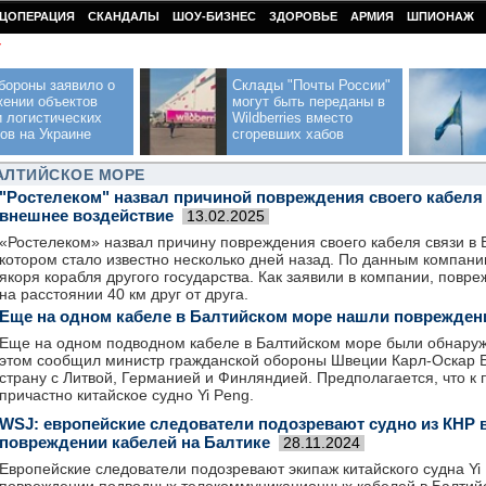
ЦОПЕРАЦИЯ
СКАНДАЛЫ
ШОУ-БИЗНЕС
ЗДОРОВЬЕ
АРМИЯ
ШПИОНАЖ
У
бороны заявило о
Склады "Почты России"
жении объектов
могут быть переданы в
 логистических
Wildberries вместо
ов на Украине
сгоревших хабов
АЛТИЙСКОЕ МОРЕ
"Ростелеком" назвал причиной повреждения своего кабеля
внешнее воздействие
13.02.2025
«Ростелеком» назвал причину повреждения своего кабеля связи в 
котором стало известно несколько дней назад. По данным компании
якоря корабля другого государства. Как заявили в компании, повр
на расстоянии 40 км друг от друга.
Еще на одном кабеле в Балтийском море нашли поврежден
Еще на одном подводном кабеле в Балтийском море были обнару
этом сообщил министр гражданской обороны Швеции Карл-Оскар Б
страну с Литвой, Германией и Финляндией. Предполагается, что к
причастно китайское судно Yi Peng.
WSJ: европейские следователи подозревают судно из КНР 
повреждении кабелей на Балтике
28.11.2024
Европейские следователи подозревают экипаж китайского судна Yi