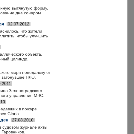
анную вытянутую форму,
ирование дна сонаром
ря
02.07.2012
яснилось, что жители
платить, чтобы улучшить
аллического объекта,
очный цилиндр.
ского моря неподалеку от
а затонувшее НЛО.
0.2011
лино Зеленоградского
ьного управления МЧС.
010
радавших в пожаре
co Gloria.
йден
27.08.2010
в судовом журнале яхты
 Гаровников.