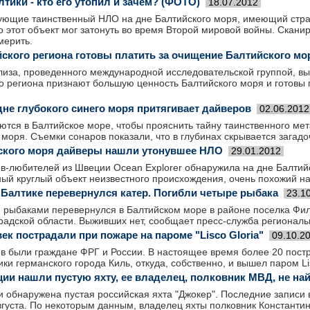
тики - кто его утопил и зачем? (ФОТО)
18.07.2012
ующие таинственный НЛО на дне Балтийского моря, имеющий стр
о этот объект мог затонуть во время Второй мировой войны. Скан
мерить.
ского региона готовы платить за очищение Балтийского мо
лиза, проведенного международной исследовательской группой, вы
о региона признают большую ценность Балтийского моря и готовы 
дне глубокого синего моря притягивает дайверов
02.06.2012
тся в Балтийское море, чтобы прояснить тайну таинственного мет
моря. Съемки сонаров показали, что в глубинах скрывается загад
ского моря дайверы нашли утонувшее НЛО
29.01.2012
в-любителей из Швеции Ocean Explorer обнаружила на дне Балтий
ый круглый объект неизвестного происхождения, очень похожий н
 Балтике перевернулся катер. Погибли четыре рыбака
23.1
я рыбаками перевернулся в Балтийском море в районе поселка Фи
радской области. Выживших нет, сообщает пресс-служба регионал
ек пострадали при пожаре на пароме "Lisco Gloria"
09.10.2
в были граждане ФРГ и России. В настоящее время более 20 пост
ики германского города Киль, откуда, собственно, и вышел паром Lis
ции нашли пустую яхту, ее владелец, полковник МВД, не на
 обнаружена пустая российская яхта "Джокер". Последние записи 
густа. По некоторым данным, владелец яхты полковник Константин