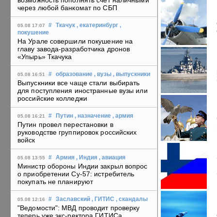
возможность пополнять счет наличными
через любой банкомат по СБП
#
Ткачук
, екатеринбург
,
05.08 17:07
покушение
На Урале совершили покушение на
главу завода-разработчика дронов
«Упырь» Ткачука
#
образование
, вузы
, выпускники
05.08 16:51
Выпускники все чаще стали выбирать
для поступления иностранные вузы или
российские колледжи
#
Путин
, назначение
, армия
05.08 16:21
Путин провел перестановки в
руководстве группировок российских
войск
#
Армия
, Индия
, авиация
05.08 13:55
Министр обороны Индии закрыл вопрос
о приобретении Су-57: истребитель
покупать не планируют
#
Заславский
, ГИТИС
, скандалы
05.08 12:16
"Ведомости": МВД проводит проверку
теперь уже экс-ректора ГИТИСа