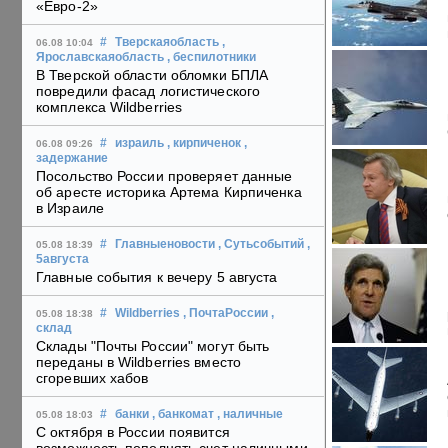
«Евро-2»
#
Тверскаяобласть
,
06.08 10:04
Ярославскаяобласть
, беспилотники
В Тверской области обломки БПЛА
повредили фасад логистического
комплекса Wildberries
#
израиль
, кирпиченок
,
06.08 09:26
задержание
Посольство России проверяет данные
об аресте историка Артема Кирпиченка
в Израиле
#
Главныеновости
, Сутьсобытий
,
05.08 18:39
5августа
Главные события к вечеру 5 августа
#
Wildberries
, ПочтаРоссии
,
05.08 18:38
склад
Склады "Почты России" могут быть
переданы в Wildberries вместо
сгоревших хабов
#
банки
, банкомат
, наличные
05.08 18:03
С октября в России появится