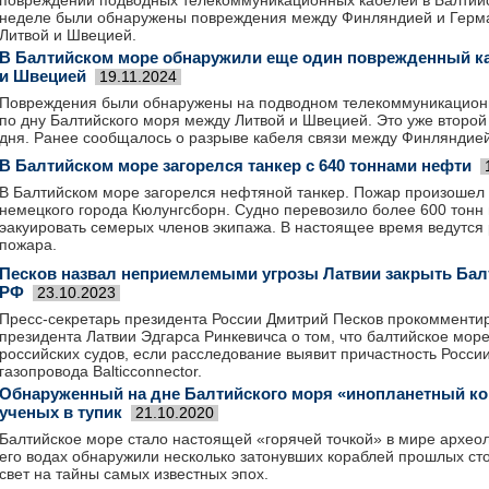
повреждении подводных телекоммуникационных кабелей в Балтий
неделе были обнаружены повреждения между Финляндией и Герма
Литвой и Швецией.
В Балтийском море обнаружили еще один поврежденный к
и Швецией
19.11.2024
Повреждения были обнаружены на подводном телекоммуникацион
по дну Балтийского моря между Литвой и Швецией. Это уже второй
дня. Ранее сообщалось о разрыве кабеля связи между Финляндие
В Балтийском море загорелся танкер с 640 тоннами нефти
В Балтийском море загорелся нефтяной танкер. Пожар произошел к
немецкого города Кюлунгсборн. Судно перевозило более 600 тонн 
эакуировать семерых членов экипажа. В настоящее время ведутся
пожара.
Песков назвал неприемлемыми угрозы Латвии закрыть Бал
РФ
23.10.2023
Пресс-секретарь президента России Дмитрий Песков прокомменти
президента Латвии Эдгарса Ринкевичса о том, что балтийское мор
российских судов, если расследование выявит причастность Росси
газопровода Balticconnector.
Обнаруженный на дне Балтийского моря «инопланетный ко
ученых в тупик
21.10.2020
Балтийское море стало настоящей «горячей точкой» в мире археол
его водах обнаружили несколько затонувших кораблей прошлых ст
свет на тайны самых известных эпох.