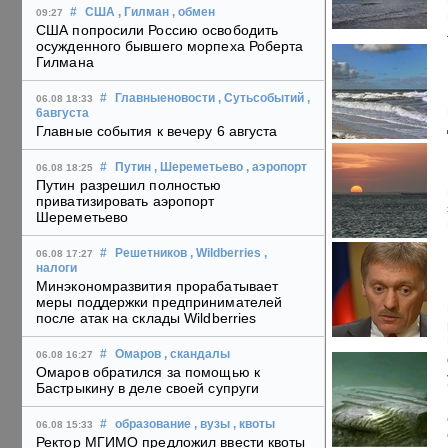
#
США
, Гилман
, обмен
09:27
США попросили Россию освободить
осужденного бывшего морпеха Роберта
Гилмана
#
Главныеновости
, Сутьсобытий
,
06.08 18:33
6августа
Главные события к вечеру 6 августа
#
Путин
, Шереметьево
, аэропорт
06.08 18:25
Путин разрешил полностью
приватизировать аэропорт
Шереметьево
#
Решетников
, Wildberries
,
06.08 17:27
налоги
Минэкономразвития прорабатывает
меры поддержки предпринимателей
после атак на склады Wildberries
#
Омаров
, скандалы
06.08 16:27
Омаров обратился за помощью к
Бастрыкину в деле своей супруги
#
образование
, вузы
, квоты
06.08 15:33
Ректор МГИМО предложил ввести квоты