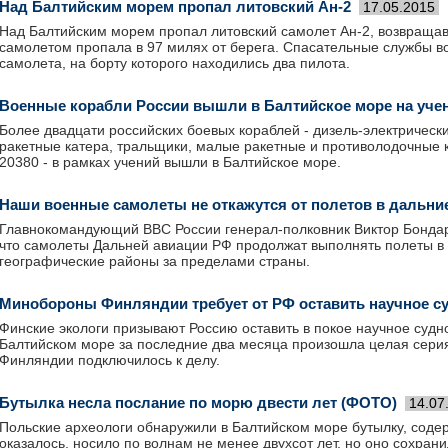
Над Балтийским морем пропал литовский Ан-2
17.05.2015
Над Балтийским морем пропал литовский самолет Ан-2, возвращав
самолетом пропала в 97 милях от берега. Спасательные службы в
самолета, на борту которого находились два пилота.
Военные корабли России вышли в Балтийское море на уче
Более двадцати российских боевых кораблей - дизель-электрическ
ракетные катера, тральщики, малые ракетные и противолодочные к
20380 - в рамках учений вышли в Балтийское море.
Наши военные самолеты не откажутся от полетов в дальни
Главнокомандующий ВВС России генерал-полковник Виктор Бонда
что самолеты Дальней авиации РФ продолжат выполнять полеты в
географические районы за пределами страны.
Минобороны Финляндии требует от РФ оставить научное су
Финские экологи призывают Россию оставить в покое научное судн
Балтийском море за последние два месяца произошла целая сери
Финляндии подключилось к делу.
Бутылка несла послание по морю двести лет (ФОТО)
14.07
Польские археологи обнаружили в Балтийском море бутылку, содер
оказалось, носило по волнам не менее двухсот лет, но оно сохрани