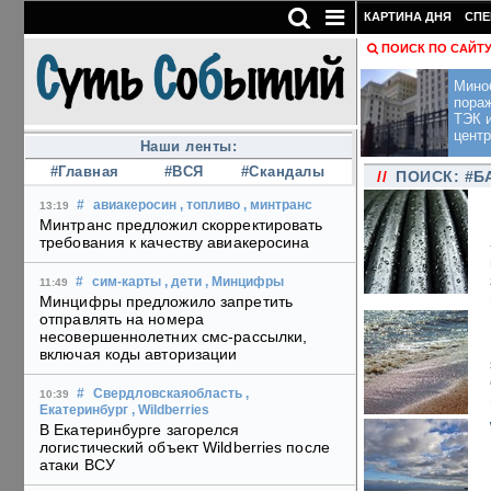
КАРТИНА ДНЯ
СПЕ
ПОИСК ПО САЙТ
Мино
пора
ТЭК и
центр
Наши ленты:
#Главная
#ВСЯ
#Скандалы
//
ПОИСК: #Б
#
авиакеросин
, топливо
, минтранс
13:19
Минтранс предложил скорректировать
требования к качеству авиакеросина
#
сим-карты
, дети
, Минцифры
11:49
Минцифры предложило запретить
отправлять на номера
несовершеннолетних смс-рассылки,
включая коды авторизации
#
Свердловскаяобласть
,
10:39
Екатеринбург
, Wildberries
В Екатеринбурге загорелся
логистический объект Wildberries после
атаки ВСУ