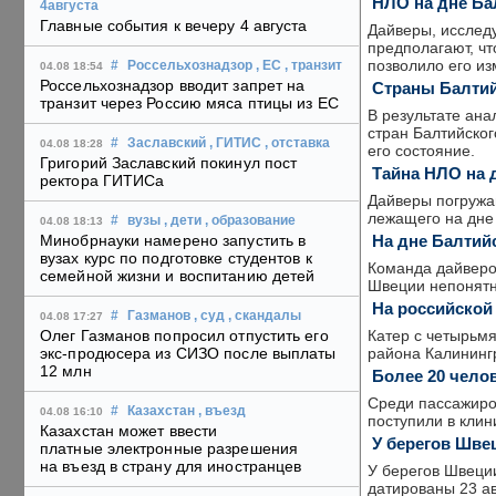
НЛО на дне Бал
4августа
Главные события к вечеру 4 августа
Дайверы, исслед
предполагают, чт
позволило его из
#
Россельхознадзор
, ЕС
, транзит
04.08 18:54
Россельхознадзор вводит запрет на
Страны Балтий
транзит через Россию мяса птицы из ЕС
В результате ана
стран Балтийског
#
Заславский
, ГИТИС
, отставка
04.08 18:28
его состояние.
Григорий Заславский покинул пост
Тайна НЛО на 
ректора ГИТИСа
Дайверы погружаю
лежащего на дне 
#
вузы
, дети
, образование
04.08 18:13
На дне Балтий
Минобрнауки намерено запустить в
вузах курс по подготовке студентов к
Команда дайверо
семейной жизни и воспитанию детей
Швеции непонятн
На российской
#
Газманов
, суд
, скандалы
04.08 17:27
Катер с четырьм
Олег Газманов попросил отпустить его
района Калининг
экс-продюсера из СИЗО после выплаты
12 млн
Более 20 челов
Среди пассажиро
#
Казахстан
, въезд
04.08 16:10
поступили в клин
Казахстан может ввести
У берегов Шве
платные электронные разрешения
на въезд в страну для иностранцев
У берегов Швеции
датированы 23 ав