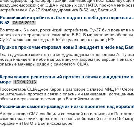
Вице-адмирал Кристофер Грэйди, занимающий пост командующе
воздушно-морских сил США и ударных сил НАТО, прокомментирова
истребителем Су-27 бомбардировщика В-52 над Балтикой.
Российский истребитель был поднят в небо для перехвата 
В-52
06.06.2017
Во вторник, 6 июня, российский истребитель Су-27 был поднят в н
перехвата американского самолёта В-52. В министерстве обороны 
Су-27 также сопровождал В-52 до удаления от границ РФ.
Пушков прокомментировал новый инцидент в небе над Бал
Глава думского комитета по международным отношениям А. Пушк
новый инцидент в небе над Балтийским морем (по версии Пентаго
опасные маневры рядом с самолетом США).
Керри заявил решительный протест в связи с инцидентом 
море
15.04.2016
Госсекретарь США Джон Керри в разговоре с главой МИД РФ Серг
решительный протест в связи с опасными маневрами, допущенным
вблизи американского эсминца в Балтийском море.
Российский самолет-разведчик низко пролетел над кораб
Американские СМИ сообщили со ссылкой на источники в Пентагоне 
самолет-разведчик пролетел на очень небольшой высоте (152 мет
кораблями НАТО в Балтийском море.