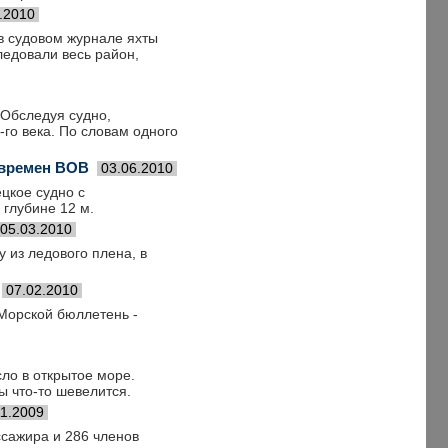
.2010
в судовом журнале яхты
ледовали весь район,
 Обследуя судно,
го века. По словам одного
 времен ВОВ
03.06.2010
цкое судно с
глубине 12 м.
05.03.2010
 из ледового плена, в
07.02.2010
Морской бюллетень -
ло в открытое море.
ы что-то шевелится.
11.2009
ссажира и 286 членов