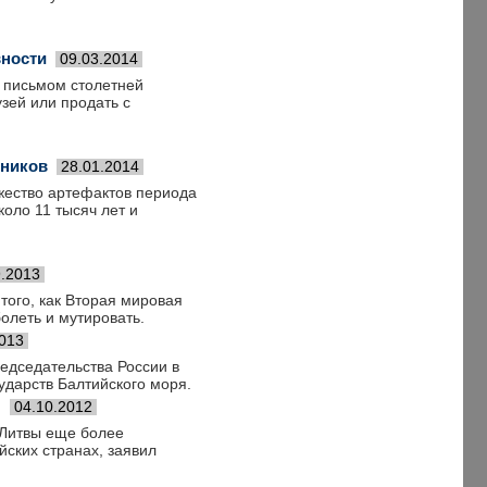
вности
09.03.2014
с письмом столетней
узей или продать с
вников
28.01.2014
жество артефактов периода
оло 11 тысяч лет и
9.2013
того, как Вторая мировая
олеть и мутировать.
2013
едседате­льства России в
дарств­ Балтийског­о моря.
я
04.10.2012
 Литвы еще более
ских странах, заявил