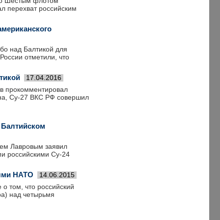
го Шестым флотом
л перехват российским
американского
ебо над Балтикой для
России отметили, что
тикой
17.04.2016
ов прокомментировал
на, Су-27 ВКС РФ совершил
в Балтийском
еем Лавровым заявил
и российскими Су-24
лями НАТО
14.06.2015
о том, что российский
ра) над четырьмя