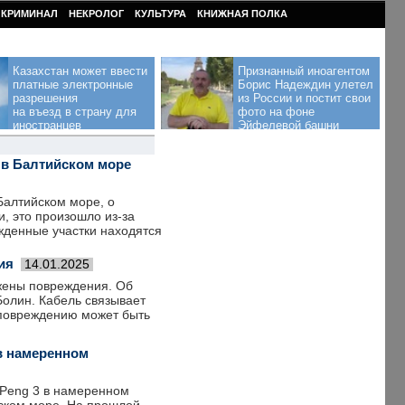
КРИМИНАЛ
НЕКРОЛОГ
КУЛЬТУРА
КНИЖНАЯ ПОЛКА
Казахстан может ввести
Признанный иноагентом
платные электронные
Борис Надеждин улетел
разрешения
из России и постит свои
на въезд в страну для
фото на фоне
иностранцев
Эйфелевой башни
 в Балтийском море
Балтийском море, о
, это произошло из-за
ежденные участки находятся
ия
14.01.2025
жены повреждения. Об
олин. Кабель связывает
 повреждению может быть
в намеренном
 Peng 3 в намеренном