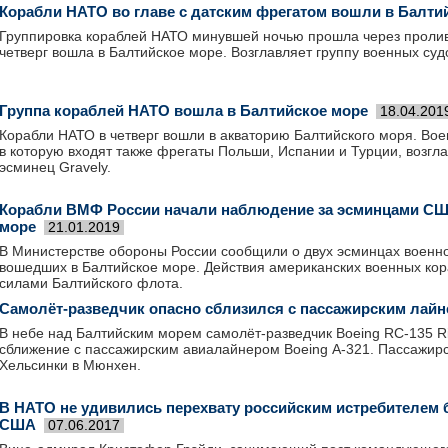
Корабли НАТО во главе с датским фрегатом вошли в Балти
Группировка кораблей НАТО минувшей ночью прошла через пролив
четверг вошла в Балтийское море. Возглавляет группу военных судо
Группа кораблей НАТО вошла в Балтийское море
18.04.201
Корабли НАТО в четверг вошли в акваторию Балтийского моря. Вое
в которую входят также фрегаты Польши, Испании и Турции, возгл
эсминец Gravely.
Корабли ВМФ России начали наблюдение за эсминцами СШ
море
21.01.2019
В Министерстве обороны России сообщили о двух эсминцах военн
вошедших в Балтийское море. Действия американских военных ко
силами Балтийского флота.
Самолёт-разведчик опасно сблизился с пассажирским лай
В небе над Балтийским морем самолёт-разведчик Boeing RC-135 Ri
сближение с пассажирским авиалайнером Boeing А-321. Пассажирс
Хельсинки в Мюнхен.
В НАТО не удивились перехвату российским истребителем
США
07.06.2017