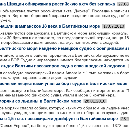
ана Швеции обнаружила российскую яхту без экипажа
27.08
 обнаружена пустая российская яхта "Джокер". Последние записи 
густа. Вертолет береговой охраны и шведские поисковые суда обс
ружен.
нашли шампанское 18 века в Балтийском море
17.07.2010
аквалангистов обнаружила в Балтийском море затонувший корабль.
ли 30 бутылок шампанского, по предварительной версии, конца 18-
, попробовавшего шампанское, на вкус напиток очень сладкий.
Балтийского моря найдено немецкое судно с боеприпасами
лтийского моря в районе города-порта Балтийска обнаружено неме
емен ВОВ.Судно с неразорвавшимися боеприпасами находится на 
 льдах Балтики пассажиров судна спас шведский ледокол
 освободил пассажирский паром Amorella с 1 тыс. человек на борту
л накануне наравне с еще двумя судами.
пасными веществами упал за борт судна в Балтийском море
шел накануне в Балтийском море. Как сообщает интернет-портал "
та неназванного финского судна упали в море 3 контейнера.
моряки со льдины в Балтийском море
28.01.2010
е моряки спасли собаку, которую каким-то образом на льдине унес
 судна увидел, что примерно в километре от берега на куске льдин
м с 1,5 тыс. пассажирами дрейфует в Балтийском море
23.
Силья Европа", на борту которого более 1,5 тыс человек - 1373 па