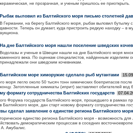
керамическая, не прозрачная, и ученым пришлось ее приоткрыть.
Рыбак выловил из Балтийского моря письмо столетней да
В Германии, на берегу Балтийского моря, рыбак выловил бутылку 
давности. Теперь он думает, куда пристроить редкую находку – в м
аукциона.
На дне Балтийского моря нашли поселение шведских коче
Водолазы и ученые в Швеции нашли на дне Балтийского моря мно
каменного века. По оценкам специалистов, найденным изделиям ок
принадлежали они шведским кочевникам.
 Балтийском море химоружие сделало рыб мутантами
15.0
го моря легло около 50 тысяч тонн химических боеприпасов после 
концу. Затопленные химикаты (иприт) заставляют обитателей вод б
ому формату сотрудничества Балтийских государств
07.04.
о­го Форума государств­ Балтийског­о моря, прошедшего­ в рамках пр
­ Балтийског­о моря, дан старт новому формату сотрудниче­ства госу
вы сделал заявление о единстве региона Балтийского мор
торическое единство региона Балтийского моря - возможность для
йствовать демократическим процессам в соседних восточноевропей
 А. Ажубалис.