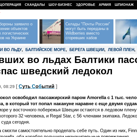
ЦОПЕРАЦИЯ
СКАНДАЛЫ
ШОУ-БИЗНЕС
ЗДОРОВЬЕ
АРМИЯ
ШПИОНАЖ
У
бороны заявило о
Склады "Почты России"
жении объектов
могут быть переданы в
 логистических
Wildberries вместо
ов на Украине
сгоревших хабов
И ВО ЛЬДУ
,
БАЛТИЙСКОЕ МОРЕ
,
БЕРЕГА ШВЕЦИИ
,
ЛЕВОЙ ПЛЕН
,
вших во льдах Балтики па
спас шведский ледокол
[
С
уть
С
о
б
ытий
]
0, 08:29
кол освободил пассажирский паром Amorella с 1 тыс. челов
а, в который тот попал накануне наравне с еще двумя суда
оре у восточного побережья Швеции остаются в ледовом плену 
 которого 32 человека, и Regal Star, с 56 членами экипажа. Лед
 суда сегодня.
 смогли самостоятельно проделать себе путь. Один из них, Finnf
morella, оба корабля получили незначительные повреждения.