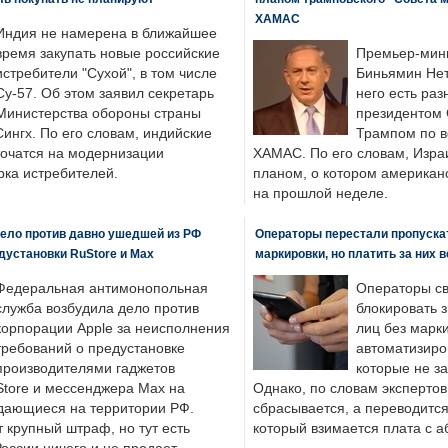
ХАМАС
Индия не намерена в ближайшее
время закупать новые российские
Премьер-мин
истребители "Сухой", в том числе
Биньямин Нет
Су-57. Об этом заявил секретарь
него есть раз
Министерства обороны страны
президентом
ингх. По его словам, индийские
Трампом по в
точатся на модернизации
ХАМАС. По его словам, Изра
ка истребителей.
планом, о котором американ
на прошлой неделе.
ело против давно ушедшей из РФ
Операторы перестали пропускат
едустановки RuStore и Max
маркировки, но платить за них 
Федеральная антимонопольная
Операторы св
служба возбудила дело против
блокировать 
корпорации Apple за неисполнения
лиц без марк
требований о предустановке
автоматизиро
производителями гаджетов
которые не з
tore и мессенджера Max на
Однако, по словам экспертов
одающиеся на территории РФ.
сбрасывается, а переводится 
 крупный штраф, но тут есть
который взимается плата с а