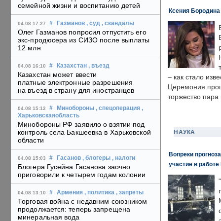
семейной жизни и воспитанию детей
Ксения Бородина
#
Газманов
, суд
, скандалы
04.08 17:27
Олег Газманов попросил отпустить его
экс-продюсера из СИЗО после выплаты
12 млн
#
Казахстан
, въезд
04.08 16:10
Казахстан может ввести
– как стало изв
платные электронные разрешения
Церемония прошл
на въезд в страну для иностранцев
торжество пара 
#
Минобороны
, спецоперация
,
04.08 15:12
Харьковскаяобласть
Минобороны РФ заявило о взятии под
контроль села Бакшеевка в Харьковской
НАУКА
области
Вопреки прогноза
#
Гасанов
, блогеры
, налоги
04.08 15:03
участие в работе 
Блогера Гусейна Гасанова заочно
приговорили к четырем годам колонии
#
Армения
, политика
, запреты
04.08 13:10
Торговая война с недавним союзником
продолжается: теперь запрещена
минеральная вода