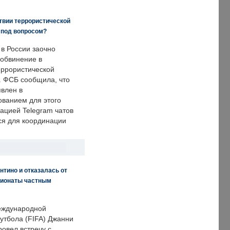
твии террористической
 под вопросом?
 в России заочно
обвинение в
еррористической
. ФСБ сообщила, что
явлен в
ванием для этого
ацией Telegram чатов
ся для координации
нтино и отказалась от
пионаты частным
еждународной
тбола (FIFA) Джанни
овел встречу с