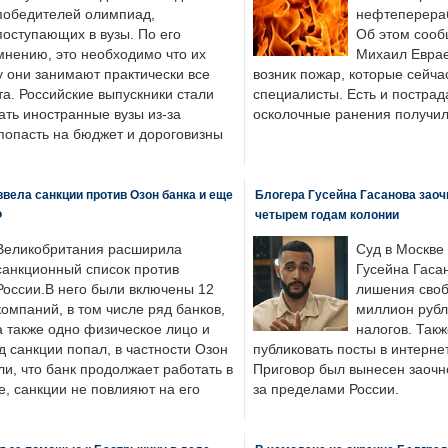
победителей олимпиад,
нефтеперера
поступающих в вузы. По его
Об этом сооб
мнению, это необходимо что их
Михаил Еврае
у они занимают практически все
возник пожар, которые сейча
а. Российские выпускники стали
специалисты. Есть и пострад
ать иностранные вузы из-за
осколочные ранения получил
попасть на бюджет и дороговизны
вела санкции против Озон банка и еще
Блогера Гусейна Гасанова заоч
Ф
четырем годам колонии
Великобритания расширила
Суд в Москве
санкционный список против
Гусейна Гаса
России.В него были включены 12
лишения своб
компаний, в том числе ряд банков,
миллион рубл
а также одно физическое лицо и
налогов. Так
д санкции попал, в частности Озон
публиковать посты в интернет
ли, что банк продолжает работать в
Приговор был вынесен заочно
, санкции не повлияют на его
за пределами России.