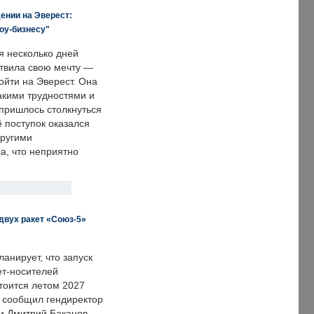
ении на Эверест:
оу-бизнесу"
я несколько дней
твила свою мечту —
ойти на Эверест. Она
акими трудностями и
пришлось столкнуться
ё поступок оказался
другими
а, что неприятно
двух ракет «Союз-5»
анирует, что запуск
ет-носителей
тоится летом 2027
м сообщил гендиректор
и Дмитрий Баканов.