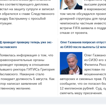
без соответствующего диплома.
высшим руков
стал на защиту супруги и записал
в марокканско
м обратился к главе Следственного
том числе обсуждался проек
андру Бастрыкину с просьбой
дочерней структуры для про
итуации.
чемпионаты частным инвесто
встречи FIFA заявила о под
отказе от проекта.
 проводит проверку теперь уже экс-
Олег Газманов попросил отпуст
Заславского
из СИЗО после выплаты 12 млн
Появилась информация о том, что
Олег Газмано
правоохранительные органы
из СИЗО его 
проводят проверку в отношении
Филиппа Росс
бывшего ректора ГИТИСа Григория
арестован по
Заславского. Накануне стало
мошенничеств
н покидает должность 5 августа. Как
авторских и смежных прав. П
ктор написал заявление об
сообщили, что он погасил бо
бственному желанию.
12 миллионов рублей. Суд, о
смягчить меру пресечения.