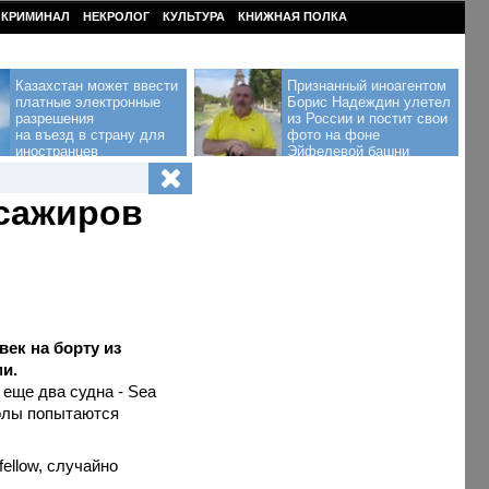
КРИМИНАЛ
НЕКРОЛОГ
КУЛЬТУРА
КНИЖНАЯ ПОЛКА
Казахстан может ввести
Признанный иноагентом
платные электронные
Борис Надеждин улетел
разрешения
из России и постит свои
на въезд в страну для
фото на фоне
иностранцев
Эйфелевой башни
ссажиров
ек на борту из
ми.
еще два судна - Sea
околы попытаются
ellow, случайно