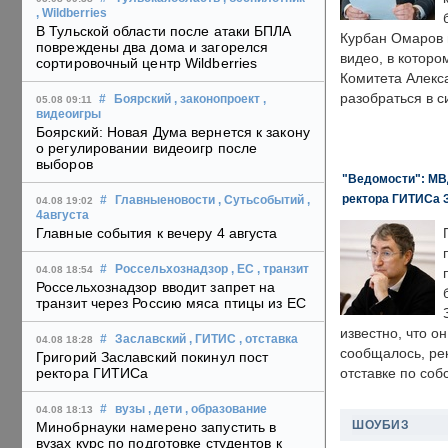
, Wildberries
В Тульской области после атаки БПЛА
Курбан Омаров в
повреждены два дома и загорелся
видео, в которо
сортировочный центр Wildberries
Комитета Алекс
разобраться в с
#
Боярский
, законопроект
,
05.08 09:11
видеоигры
Боярский: Новая Дума вернется к закону
о регулировании видеоигр после
выборов
"Ведомости": МВД
ректора ГИТИСа 
#
Главныеновости
, Сутьсобытий
,
04.08 19:02
4августа
Главные события к вечеру 4 августа
#
Россельхознадзор
, ЕС
, транзит
04.08 18:54
Россельхознадзор вводит запрет на
транзит через Россию мяса птицы из ЕС
известно, что о
#
Заславский
, ГИТИС
, отставка
04.08 18:28
сообщалось, ре
Григорий Заславский покинул пост
ректора ГИТИСа
отставке по со
#
вузы
, дети
, образование
04.08 18:13
ШОУБИЗ
Минобрнауки намерено запустить в
вузах курс по подготовке студентов к