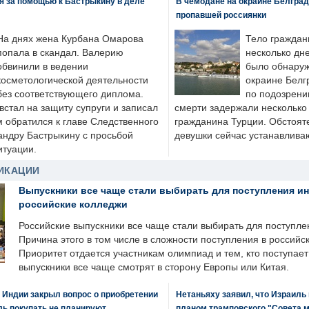
я за помощью к Бастрыкину в деле
В чемодане на окраине Белград
пропавшей россиянки
На днях жена Курбана Омарова
Тело граждан
попала в скандал. Валерию
несколько дне
обвинили в ведении
было обнаруж
косметологической деятельности
окраине Белг
без соответствующего диплома.
по подозрени
стал на защиту супруги и записал
смерти задержали несколько 
м обратился к главе Следственного
гражданина Турции. Обстоят
андру Бастрыкину с просьбой
девушки сейчас устанавлива
итуации.
ИКАЦИИ
Выпускники все чаще стали выбирать для поступления и
российские колледжи
Российские выпускники все чаще стали выбирать для поступле
Причина этого в том числе в сложности поступления в российс
Приоритет отдается участникам олимпиад и тем, кто поступает 
выпускники все чаще смотрят в сторону Европы или Китая.
 Индии закрыл вопрос о приобретении
Нетаньяху заявил, что Израиль
ль покупать не планируют
планом трамповского "Совета 