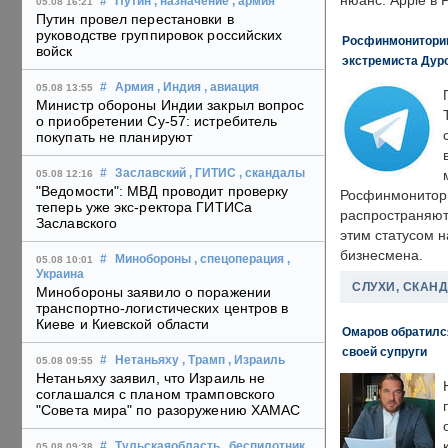
нюанс: Apple в 
#
Путин
, назначение
, армия
05.08 16:21
Путин провел перестановки в
руководстве группировок российских
Росфинмониторинг
войск
экстремиста Дуро
#
Армия
, Индия
, авиация
05.08 13:55
Министр обороны Индии закрыл вопрос
о приобретении Су-57: истребитель
покупать не планируют
#
Заславский
, ГИТИС
, скандалы
05.08 12:16
"Ведомости": МВД проводит проверку
Росфинмонитори
теперь уже экс-ректора ГИТИСа
распространяютс
Заславского
этим статусом 
бизнесмена.
#
Минобороны
, спецоперация
,
05.08 10:01
Украина
СЛУХИ, СКАН
Минобороны заявило о поражении
транспортно-логистических центров в
Киеве и Киевской области
Омаров обратилс
своей супруги
#
Нетаньяху
, Трамп
, Израиль
05.08 09:55
Нетаньяху заявил, что Израиль не
соглашался с планом трамповского
"Совета мира" по разоружению ХАМАС
#
Тульскаяобласть
, беспилотник
05.08 09:38