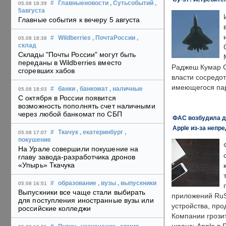
#
Главныеновости
, Сутьсобытий
,
05.08 18:39
5августа
Главные события к вечеру 5 августа
#
Wildberries
, ПочтаРоссии
,
05.08 18:38
склад
Склады "Почты России" могут быть
переданы в Wildberries вместо
Раджеш Кумар С
сгоревших хабов
власти сосредо
имеющегося пар
#
банки
, банкомат
, наличные
05.08 18:03
С октября в России появится
возможность пополнять счет наличными
через любой банкомат по СБП
ФАС возбудила д
Apple из-за непр
#
Ткачук
, екатеринбург
,
05.08 17:07
покушение
На Урале совершили покушение на
главу завода-разработчика дронов
«Упырь» Ткачука
#
образование
, вузы
, выпускники
05.08 16:51
Выпускники все чаще стали выбирать
приложений RuS
для поступления иностранные вузы или
устройства, пр
российские колледжи
Компании грозит