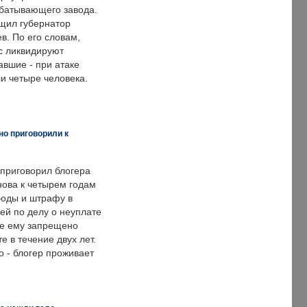
батывающего завода.
щил губернатор
в. По его словам,
с ликвидируют
авшие - при атаке
и четыре человека.
но приговорили к
 приговорил блогера
нова к четырем годам
оды и штрафу в
ей по делу о неуплате
же ему запрещено
е в течение двух лет.
 - блогер проживает