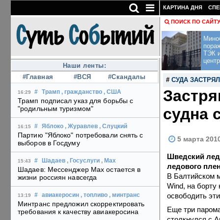
КАРТИНА ДНЯ
СПЕ
ПОИСК ПО САЙТ
Мино
пора
ТЭК и
центр
Наши ленты:
#Главная
#ВСЯ
#Скандалы
#
СУДА ЗАСТРЯЛ
Застря
#
Трамп
, гражданство
, США
16:29
Трамп подписал указ для борьбы с
"родильным туризмом"
судна 
#
Яблоко
, Журавлев
, Слуцкий
16:15
Партию "Яблоко" потребовали снять с
5 марта 201
выборов в Госдуму
Шведский ледо
#
Шадаев
, Госуслуги
, Max
15:43
ледового плен
Шадаев: Мессенджер Max остается в
В Балтийском м
жизни россиян навсегда
Wind, на борту
освободить эти
#
авиакеросин
, топливо
, минтранс
13:19
Минтранс предложил скорректировать
Еще три парома
требования к качеству авиакеросина
столкнулся с A