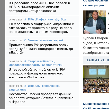
Омаров обратилс
В Ярославле обломки БПЛА попали в
своей супруги
НПЗ, в Нижегородской области
пострадали четыре человека
#
FIFA
, Инфантино
, футбол
06.08 12:08
FIFA заявила о поддержке Инфантино и
отказалась от проекта о продаже прав
на чемпионаты частным инвесторам
Курбан Омаров в
#
бензин
, топливо
, евро-2
06.08 11:25
видео, в которо
Правительство РФ разрешило ввоз и
Комитета Алекс
продажу бензина стандартов вплоть до
«Евро-2»
разобраться в с
НАШИ ПУБЛ
#
Тверскаяобласть
,
06.08 10:04
Ярославскаяобласть
, беспилотники
В Тверской области обломки БПЛА
повредили фасад логистического
комплекса Wildberries
#
израиль
, кирпиченок
,
06.08 09:26
задержание
Посольство России проверяет данные
об аресте историка Артема Кирпиченка
в Израиле
Министр обороны
Су-57: истребите