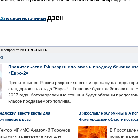
дзен
Сб
в свои источники
 и отправьте по
CTRL+ENTER
НЯ
Правительство РФ разрешило ввоз и продажу бензина ст
«Евро-2»
Правительство России разрешило ввоз и продажу на территор
стандартов вплоть до "Евро-2". Решение будет действовать в т
2027 года. Автозаправочные станции будут обязаны предоста
классе продаваемого топлива.
едложил ввести квоты для
В Ярославле обломки БПЛА поп
ри приеме в вузы
Нижегородской области постра
Ректор МГИМО Анатолий Торкунов
В Ярославле 
выступил за введение квот для
попали в рез