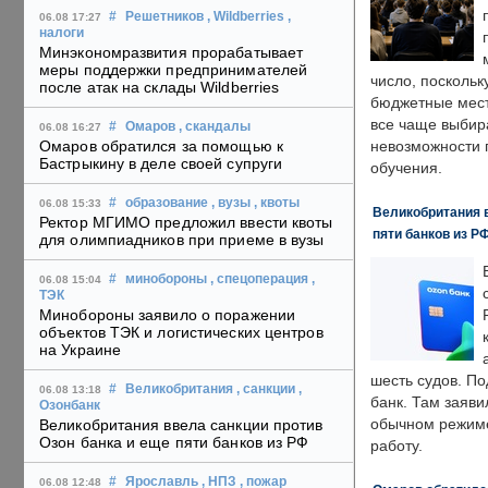
#
Решетников
, Wildberries
,
06.08 17:27
налоги
Минэкономразвития прорабатывает
меры поддержки предпринимателей
число, поскольк
после атак на склады Wildberries
бюджетные мест
все чаще выбир
#
Омаров
, скандалы
06.08 16:27
Омаров обратился за помощью к
невозможности 
Бастрыкину в деле своей супруги
обучения.
#
образование
, вузы
, квоты
06.08 15:33
Великобритания в
Ректор МГИМО предложил ввести квоты
пяти банков из Р
для олимпиадников при приеме в вузы
#
минобороны
, спецоперация
,
06.08 15:04
ТЭК
Минобороны заявило о поражении
объектов ТЭК и логистических центров
на Украине
шесть судов. По
#
Великобритания
, санкции
,
06.08 13:18
банк. Там заяви
Озонбанк
обычном режиме
Великобритания ввела санкции против
Озон банка и еще пяти банков из РФ
работу.
#
Ярославль
, НПЗ
, пожар
06.08 12:48