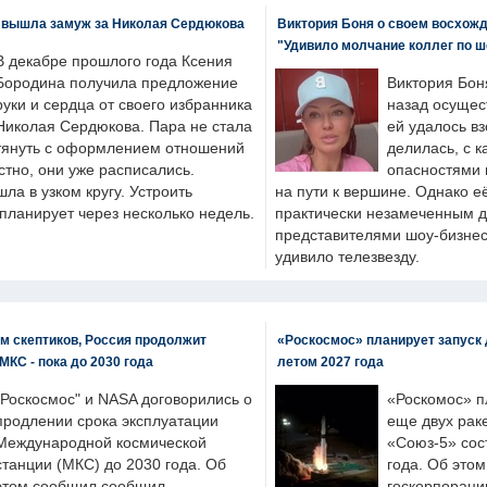
 вышла замуж за Николая Сердюкова
Виктория Боня о своем восхожд
"Удивило молчание коллег по ш
В декабре прошлого года Ксения
Бородина получила предложение
Виктория Бон
руки и сердца от своего избранника
назад осущес
Николая Сердюкова. Пара не стала
ей удалось вз
тянуть с оформлением отношений
делилась, с к
естно, они уже расписались.
опасностями 
а в узком кругу. Устроить
на пути к вершине. Однако е
планирует через несколько недель.
практически незамеченным 
представителями шоу-бизнес
удивило телезвезду.
м скептиков, Россия продолжит
«Роскосмос» планирует запуск 
МКС - пока до 2030 года
летом 2027 года
"Роскосмос" и NASA договорились о
«Роскомос» пл
продлении срока эксплуатации
еще двух рак
Международной космической
«Союз-5» сос
станции (МКС) до 2030 года. Об
года. Об это
этом сообщил сообщил
госкорпораци