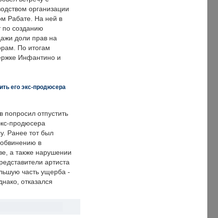
одством организации
м Рабате. На ней в
т по созданию
дажи доли прав на
рам. По итогам
держке Инфантино и
ить его экс-продюсера
в попросил отпустить
экс-продюсера
у. Ранее тот был
 обвинению в
е, а также нарушении
редставители артиста
льшую часть ущерба -
днако, отказался