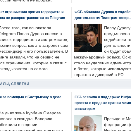
России ничего и не продает.
: ограничения против террориста и
ФСБ обвинила Дурова в содейс
ва не распространяются на Telegram
деятельности: Телеграм теперь
После того, как основателя
Павлу Дурову
Telegram Павла Дурова внесли в
предъявлено 
список террористов и экстремистов,
содействии т
возник вопрос, как это затронет сам
деятельности
мессенджер и его пользователей. В
он будет объ
нге заявили, что на сервис не
международный розыск. Осно
я ограничения, которые в связи с
стало неудаление администр
накладываются на самого
и ботов, которые используют
терактов и диверсий в РФ.
ДАЛЫ, СПЛЕТНИ
я за помощью к Бастрыкину в деле
FIFA заявила о поддержке Инфа
проекта о продаже прав на чем
инвесторам
На днях жена Курбана Омарова
попала в скандал. Валерию
Президент М
обвинили в ведении
федерации фу
косметологической деятельности
Инфантино пр