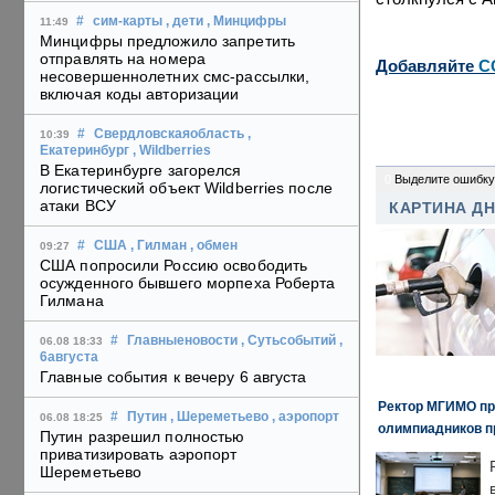
#
сим-карты
, дети
, Минцифры
11:49
Минцифры предложило запретить
отправлять на номера
Добавляйте
C
несовершеннолетних смс-рассылки,
включая коды авторизации
#
Свердловскаяобласть
,
10:39
Екатеринбург
, Wildberries
В Екатеринбурге загорелся
0
Выделите ошибку
логистический объект Wildberries после
атаки ВСУ
КАРТИНА Д
#
США
, Гилман
, обмен
09:27
США попросили Россию освободить
осужденного бывшего морпеха Роберта
Гилмана
#
Главныеновости
, Сутьсобытий
,
06.08 18:33
6августа
Главные события к вечеру 6 августа
Ректор МГИМО пр
#
Путин
, Шереметьево
, аэропорт
06.08 18:25
олимпиадников п
Путин разрешил полностью
приватизировать аэропорт
Шереметьево