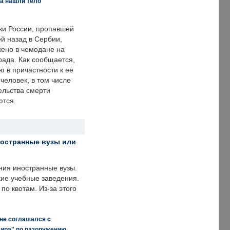
а нашли тело
ки России, пропавшей
й назад в Сербии,
ено в чемодане на
рада. Как сообщается,
ю в причастности к ее
человек, в том числе
ельства смерти
ются.
ностранные вузы или
ния иностранные вузы.
кие учебные заведения.
по квотам. Из-за этого
 не соглашался с
мира" по разоружению