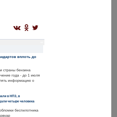
ec
андартов вплоть до
ии страны бензина
ечение года - до 1 июля
влять информацию о
али в НПЗ, в
дали четыре человека
обломки беспилотника
ервуар