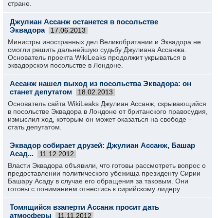
стране.
Джулиан Ассанж останется в посольстве
Эквадора
17.06.2013
Министры иностранных дел Великобритании и Эквадора не
смогли решить дальнейшую судьбу Джулиана Ассанжа.
Основатель проекта WikiLeaks продолжит укрываться в
эквадорском посольстве в Лондоне.
Ассанж нашел выход из посольства Эквадора: он
станет депутатом
18.02.2013
Основатель сайта WikiLeaks Джулиан Ассанж, скрывающийся
в посольстве Эквадора в Лондоне от британского правосудия,
измыслил ход, которым он может оказаться на свободе –
стать депутатом.
Эквадор собирает друзей: Джулиан Ассанж, Башар
Асад...
11.12.2012
Власти Эквадора объявили, что готовы рассмотреть вопрос о
предоставлении политического убежища президенту Сирии
Башару Асаду в случае его обращения за таковым. Они
готовы с пониманием отнестись к сирийскому лидеру.
Томящийся взаперти Ассанж просит дать
атмосферы
11.11.2012