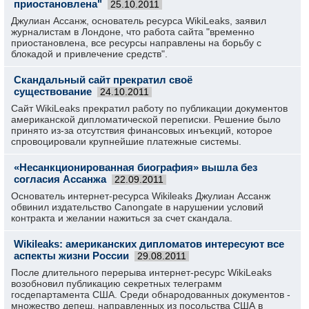
приостановлена"
25.10.2011
Джулиан Ассанж, основатель ресурса WikiLeaks, заявил
журналистам в Лондоне, что работа сайта "временно
приостановлена, все ресурсы направлены на борьбу с
блокадой и привлечение средств".
Скандальный сайт прекратил своё
существование
24.10.2011
Сайт WikiLeaks прекратил работу по публикации документов
американской дипломатической переписки. Решение было
принято из-за отсутствия финансовых инъекций, которое
спровоцировали крупнейшие платежные системы.
«Несанкционированная биография» вышла без
согласия Ассанжа
22.09.2011
Основатель интернет-ресурса Wikileaks Джулиан Ассанж
обвинил издательство Canongate в нарушении условий
контракта и желании нажиться за счет скандала.
Wikileaks: американских дипломатов интересуют все
аспекты жизни России
29.08.2011
После длительного перерыва интернет-ресурс WikiLeaks
возобновил публикацию секретных телеграмм
госдепартамента США. Среди обнародованных документов -
множество депеш, направленных из посольства США в