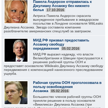
Памела Андерсон отправилась к
Джулиану Ассанжу без нижнего
белья
17.10.2016
Актриса Памела Андерсон скрасила
вынужденное пребывание в эквадорском
посольстве в Лондоне основателя WiliLeaks
Джулиана Ассанжа. Звезда составила компанию
разоблачителю американских спецслужб за завтраком.
МИД РФ призвал предоставить
Ассанжу свободу
передвижения
05.02.2016
МИД РФ выразил надежду, что власти
Великобритании и Швеции прислушаются к
решению рабочей группы ООН и
предоставят основателю Wikileaks Джулиану Ассанжу свободу
передвижения с компенсацией нанесенного преследованием
ущерба.
Рабочая группа ООН проголосовала в
пользу освобождения
Ассанжа
05.02.2016
Большинство членов рабочей группы ООН
приняли решение в пользу основателя
«Викиликса» Джулиана Ассанжа (три