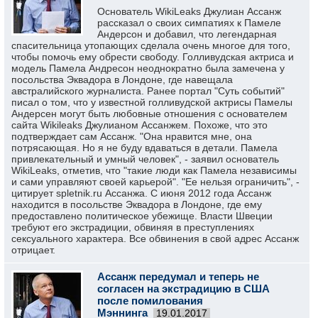
Основатель WikiLeaks Джулиан Ассанж
рассказал о своих симпатиях к Памеле
Андерсон и добавил, что легендарная
спасительница утопающих сделала очень многое для того,
чтобы помочь ему обрести свободу. Голливудская актриса и
модель Памела Андресон неоднократно была замечена у
посольства Эквадора в Лондоне, где навещала
австралийского журналиста. Ранее портал "Суть событий"
писал о том, что у известной голливудской актрисы Памелы
Андерсен могут быть любовные отношения с основателем
сайта Wikileaks Джулианом Ассанжем. Похоже, что это
подтверждает сам Ассанж. "Она нравится мне, она
потрясающая. Но я не буду вдаваться в детали. Памела
привлекательный и умный человек", - заявил основатель
WikiLeaks, отметив, что "такие люди как Памела независимы
и сами управляют своей карьерой". "Ее нельзя ограничить", -
цитирует spletnik.ru Ассанжа. С июня 2012 года Ассанж
находится в посольстве Эквадора в Лондоне, где ему
предоставлено политическое убежище. Власти Швеции
требуют его экстрадиции, обвиняя в преступлениях
сексуального характера. Все обвинения в свой адрес Ассанж
отрицает.
Ассанж передумал и теперь не
согласен на экстрадицию в США
после помилования
Мэннинга
19.01.2017