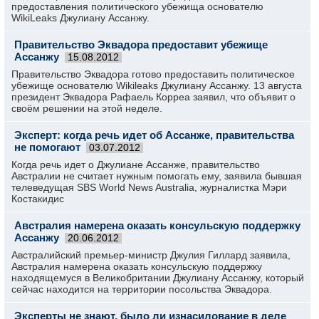
предоставления политического убежища основателю
WikiLeaks Джулиану Ассанжу.
Правительство Эквадора предоставит убежище
Ассанжу
15.08.2012
Правительство Эквадора готово предоставить политическое
убежище основателю Wikileaks Джулиану Ассанжу. 13 августа
президент Эквадора Рафаель Корреа заявил, что объявит о
своём решении на этой неделе.
Эксперт: когда речь идет об Ассанже, правительства
не помогают
03.07.2012
Когда речь идет о Джулиане Ассанже, правительс­тво
Австралии не считает нужным помогать ему, заявила бывшая
телеведуща­я SBS World News Australia, журналистк­а Мэри
Костакидис­
Австралия намерена оказать консульскую поддержку
Ассанжу
20.06.2012
Австралийский премьер-министр Джулия Гиллард заявила,
Австралия намерена оказать консульскую поддержку
находящемуся в Великобритании Джулиану Ассанжу, который
сейчас находится на территории посольства Эквадора.
Эксперты не знают, было ли изнасилование в деле