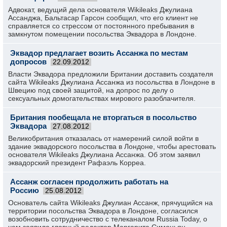
Адвокат, ведущий дела основателя Wikileaks Джулиана
Ассанджа, Бальтасар Гарсон сообщил, что его клиент не
справляется со стрессом от постоянного пребывания в
замкнутом помещении посольства Эквадора в Лондоне.
Эквадор предлагает возить Ассанжа по местам
допросов
22.09.2012
Власти Эквадора предложили Британии доставить создателя
сайта Wikileaks Джулиана Ассанжа из посольства в Лондоне в
Швецию под своей защитой, на допрос по делу о
сексуальных домогательствах мирового разоблачителя.
Британия пообещала не вторгаться в посольство
Эквадора
27.08.2012
Великобритания отказалась от намерений силой войти в
здание эквадорского посольства в Лондоне, чтобы арестовать
основателя Wikileaks Джулиана Ассанжа. Об этом заявил
эквадорский президент Рафаэль Корреа.
Ассанж согласен продолжить работать на
Россию
25.08.2012
Основатель сайта Wikileaks Джулиан Ассанж, прячущийся на
территории посольства Эквадора в Лондоне, согласился
возобновить сотрудничество с телеканалом Russia Today, о