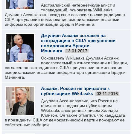
Австралийский интернет-журналист и
телеведущий, основатель WikiLeaks
Джулиан Ассанж взял назад свое согласие на экстрадицию в
США при условии помилования американскими властями
информатора организации Брэдли Мэннинга.
Джулиан Ассанж согласен на
экстрадицию в США при условии
помилования Брэдли
Мэннинга
13.01.2017
Основатель WikiLeaks Джулиан Ассанж,
подозреваемый в изнасиловании в Швеции,
согласен на экстрадицию в США при условии помилования
американскими властями информатора организации Брэдли
Мэннинга.
Ассанж: Россия не причастна к
публикациям WikiLeaks
03.11.2016
Джулиан Ассанж заявил, что Россия не
причастна к недавним публикациям
WikiLeaks электронных писем Хиллари
Клинтон. Он также отметил, что кандидата
в президенты США от демократической партии пожирают её
собственные амбиции.