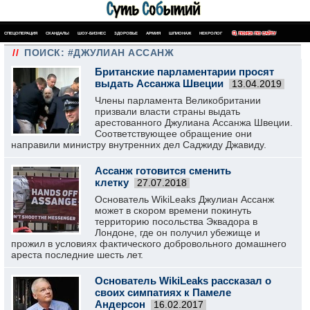
СПЕЦОПЕРАЦИЯ
СКАНДАЛЫ
ШОУ-БИЗНЕС
ЗДОРОВЬЕ
АРМИЯ
ШПИОНАЖ
НЕКРОЛОГ
ПОИСК ПО САЙТУ
//
ПОИСК: #ДЖУЛИАН АССАНЖ
Британские парламентарии просят
выдать Ассанжа Швеции
13.04.2019
Члены парламента Великобритании
призвали власти страны выдать
арестованного Джулиана Ассанжа Швеции.
Соответствующее обращение они
направили министру внутренних дел Саджиду Джавиду.
Ассанж готовится сменить
клетку
27.07.2018
Основатель WikiLeaks Джулиан Ассанж
может в скором времени покинуть
территорию посольства Эквадора в
Лондоне, где он получил убежище и
прожил в условиях фактического добровольного домашнего
ареста последние шесть лет.
Основатель WikiLeaks рассказал о
своих симпатиях к Памеле
Андерсон
16.02.2017