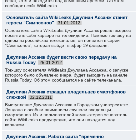
сенат, хотя и находится под домашним арестом. Об этом
сообщает сайт WikiLeaks.
Основатель сайта WikiLeaks Джулиан Ассанж станет
героем "Симпсонов"
31.01.2012
Основатель сайта WikiLeaks Джулиан Ассанж решил всерьез
посвятить себя карьере на телевидении. Помимо ток-шоу на
одном из российских телеканалов, он появится в серии
"Симпсонов", которая выйдет в эфир 19 февраля.
Джулиан Ассанж будет вести свою передачу на
Russia Today
25.01.2012
Ток-шоу основателя Wikileaks Джулиана Ассанжа, о запуске
которого было объявлено вчера, будет выходить на канале
Russia Today. Об этом сообщается на сайте телеканала.
Джулиан Ассанж стращал владельцев смартфонов
слежкой
02.12.2011
Выступление Джулиана Ассанжа в Городском университете
Лондона с особым вниманием слушали владельцы
смартфонов. Их и пользователей компьютеров основатель
сайта WikiLeaks предупредил, что они находятся под
колпаком.
Джулиан Ассанж: Работа сайта "временно