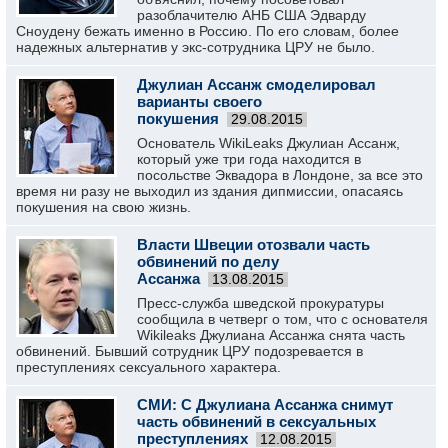
разоблачителю АНБ США Эдварду
Сноудену бежать именно в Россию. По его словам, более
надежных альтернатив у экс-сотрудника ЦРУ не было.
Джулиан Ассанж смоделировал
варианты своего
покушения
29.08.2015
Основатель WikiLeaks Джулиан Ассанж,
который уже три года находится в
посольстве Эквадора в Лондоне, за все это
время ни разу не выходил из здания дипмиссии, опасаясь
покушения на свою жизнь.
Власти Швеции отозвали часть
обвинений по делу
Ассанжа
13.08.2015
Пресс-служба шведской прокуратуры
сообщила в четверг о том, что с основателя
Wikileaks Джулиана Ассанжа снята часть
обвинений. Бывший сотрудник ЦРУ подозревается в
преступлениях сексуального характера.
СМИ: С Джулиана Ассанжа снимут
часть обвинений в сексуальных
преступлениях
12.08.2015