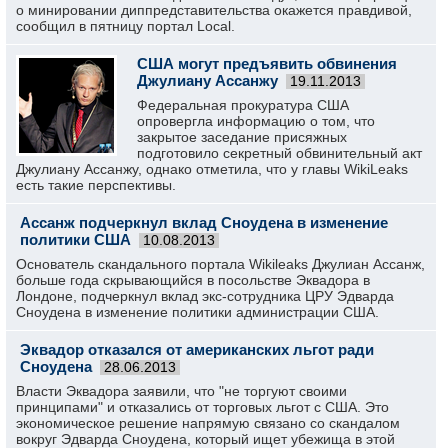
о минировании диппредставительства окажется правдивой,
сообщил в пятницу портал Local.
США могут предъявить обвинения
Джулиану Ассанжу
19.11.2013
Федеральная прокуратура США
опровергла информацию о том, что
закрытое заседание присяжных
подготовило секретный обвинительный акт
Джулиану Ассанжу, однако отметила, что у главы WikiLeaks
есть такие перспективы.
Ассанж подчеркнул вклад Сноудена в изменение
политики США
10.08.2013
Основатель скандального портала Wikileaks Джулиан Ассанж,
больше года скрывающийся в посольстве Эквадора в
Лондоне, подчеркнул вклад экс-сотрудника ЦРУ Эдварда
Сноудена в изменение политики администрации США.
Эквадор отказался от американских льгот ради
Сноудена
28.06.2013
Власти Эквадора заявили, что "не торгуют своими
принципами" и отказались от торговых льгот с США. Это
экономическое решение напрямую связано со скандалом
вокруг Эдварда Сноудена, который ищет убежища в этой