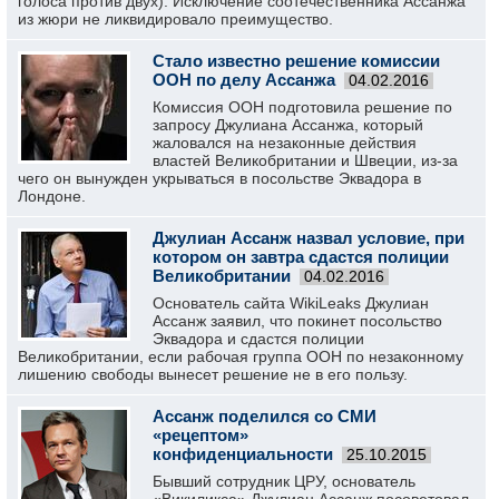
голоса против двух). Исключение соотечественника Ассанжа
из жюри не ликвидировало преимущество.
Стало известно решение комиссии
ООН по делу Ассанжа
04.02.2016
Комиссия ООН подготовила решение по
запросу Джулиана Ассанжа, который
жаловался на незаконные действия
властей Великобритании и Швеции, из-за
чего он вынужден укрываться в посольстве Эквадора в
Лондоне.
Джулиан Ассанж назвал условие, при
котором он завтра сдастся полиции
Великобритании
04.02.2016
Основатель сайта WikiLeaks Джулиан
Ассанж заявил, что покинет посольство
Эквадора и сдастся полиции
Великобритании, если рабочая группа ООН по незаконному
лишению свободы вынесет решение не в его пользу.
Ассанж поделился со СМИ
«рецептом»
конфиденциальности
25.10.2015
Бывший сотрудник ЦРУ, основатель