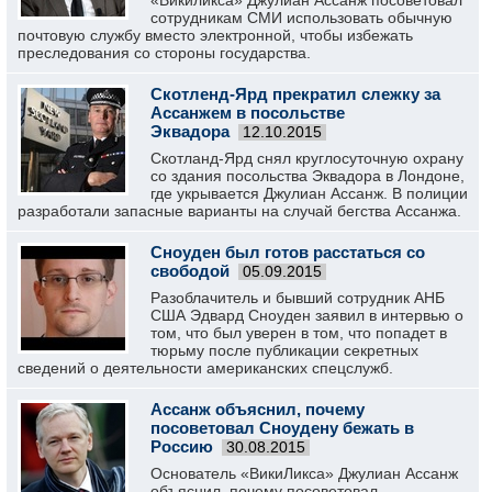
«Викиликса» Джулиан Ассанж посоветовал
сотрудникам СМИ использовать обычную
почтовую службу вместо электронной, чтобы избежать
преследования со стороны государства.
Скотленд-Ярд прекратил слежку за
Ассанжем в посольстве
Эквадора
12.10.2015
Скотланд-Ярд снял круглосуточную охрану
со здания посольства Эквадора в Лондоне,
где укрывается Джулиан Ассанж. В полиции
разработали запасные варианты на случай бегства Ассанжа.
Сноуден был готов расстаться со
свободой
05.09.2015
Разоблачитель и бывший сотрудник АНБ
США Эдвард Сноуден заявил в интервью о
том, что был уверен в том, что попадет в
тюрьму после публикации секретных
сведений о деятельности американских спецслужб.
Ассанж объяснил, почему
посоветовал Сноудену бежать в
Россию
30.08.2015
Основатель «ВикиЛикса» Джулиан Ассанж
объяснил, почему посоветовал