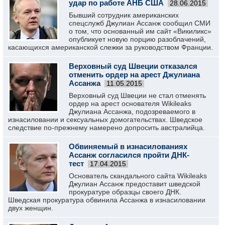
удар по работе АНБ США
28.06.2015
Бывший сотрудник американских
спецслужб Джулиан Ассанж сообщил СМИ
о том, что основанный им сайт «Викиликс»
опубликует новую порцию разоблачений,
касающихся американской слежки за руководством Франции.
Верховный суд Швеции отказался
отменить ордер на арест Джулиана
Ассанжа
11.05.2015
Верховный суд Швеции не стал отменять
ордер на арест основателя Wikileaks
Джулиана Ассанжа, подозреваемого в
изнасиловании и сексуальных домогательствах. Шведское
следствие по-прежнему намерено допросить австралийца.
Обвиняемый в изнасилованиях
Ассанж согласился пройти ДНК-
тест
17.04.2015
Основатель скандального сайта Wikileaks
Джулиан Ассанж предоставит шведской
прокуратуре образцы своего ДНК.
Шведская прокуратура обвинила Ассанжа в изнасиловании
двух женщин.