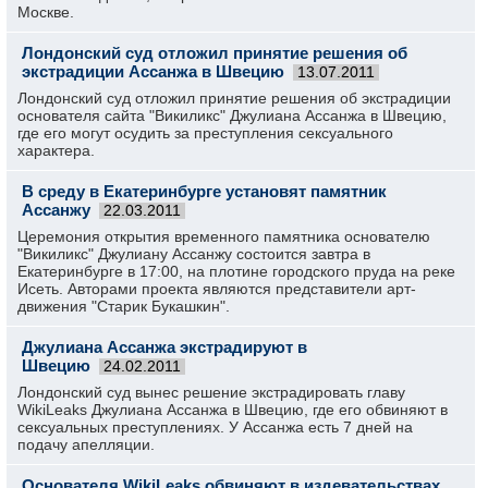
Москве.
Лондонский суд отложил принятие решения об
экстрадиции Ассанжа в Швецию
13.07.2011
Лондонский суд отложил принятие решения об экстрадиции
основателя сайта "Викиликс" Джулиана Ассанжа в Швецию,
где его могут осудить за преступления сексуального
характера.
В среду в Екатеринбурге установят памятник
Ассанжу
22.03.2011
Церемония открытия временного памятника основателю
"Викиликс" Джулиану Ассанжу состоится завтра в
Екатеринбурге в 17:00, на плотине городского пруда на реке
Исеть. Авторами проекта являются представители арт-
движения "Старик Букашкин".
Джулиана Ассанжа экстрадируют в
Швецию
24.02.2011
Лондонский суд вынес решение экстрадировать главу
WikiLeaks Джулиана Ассанжа в Швецию, где его обвиняют в
сексуальных преступлениях. У Ассанжа есть 7 дней на
подачу апелляции.
Основателя WikiLeaks обвиняют в издевательствах