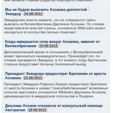
чем заявила главный редактор Маргарита Симоньян.
Мы не будем вывозить Ассанжа диппочтой -
Эквадор
24.08.2012
Эквадорские власти заявили, что не собираются тайно
вывозить из Великобритании Джулиана Ассанжа. По словам
представителя властей страны, основатель WikiLeaks может
находиться в посольстве сколько пожелает.
Когда завершится спор вокруг Ассанжа, зависит от
Великобритании
23.08.2012
Дипломатический кризис в отношениях с Великобританией
может закончиться незамедлительно. Произойдёт это, по
словам президента Эквадора, в тот момент, когда британская
сторона предоставит Ассанжу безопасный выезд.
Президент Эквадора предостерег Британию от ареста
Ассанжа
21.08.2012
Президент Эквадора Рафаэль Корреа предостерег Британию
от ареста Ассанжа и назвал "самоубийственными" возможные
попытки арестовать основателя Wikileaks Джулиана Ассанжа,
укрывающегося в эквадорском посольстве в Лондоне.
Джулиан Ассанж отказался от консульской помощи
Австралии
19.08.2012