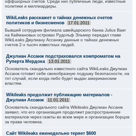
оффшорных счетов. Среди них публичные люди, известные
политики и миллиардеры.
WikiLeaks расскажет о тайнах денежных счетов
политиков и бизнесменов
17.01.2011
Бывший сотрудник филиала швейцарского банка Julius Baer
на Каймановых островах Рудольф Эльмер передал главе
WikiLeaks Джулиану Ассанжу данные о тайнах денежных
счетов 2-х тысяч известных людей.
Джулиан Ассанж подстраховался компроматом на
Руперта Мердока
13.01.2011
Основатель скандально известного сайта WikiLeaks Джулиан
Ассанж готовит себе своеобразную подушку безопасности, на
тот случай, если когда-либо будет выдан американским
властям.
Wikileaks продолжит публикацию материалов -
Джулиан Ассанж
11.01.2011
Основатель скандального сайта Wikileaks Джулиан Ассанж
заявил, что его организация продолжит распространение
материалов через газеты во всем мире и организации борцов
за права человека.
Сайт Wikileaks еженедельно теряет $600