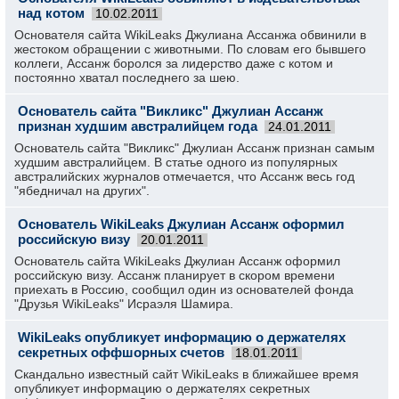
над котом
10.02.2011
Основателя сайта WikiLeaks Джулиана Ассанжа обвинили в
жестоком обращении с животными. По словам его бывшего
коллеги, Ассанж боролся за лидерство даже с котом и
постоянно хватал последнего за шею.
Основатель сайта "Викликс" Джулиан Ассанж
признан худшим австралийцем года
24.01.2011
Основатель сайта "Викликс" Джулиан Ассанж признан самым
худшим австралийцем. В статье одного из популярных
австралийских журналов отмечается, что Ассанж весь год
"ябедничал на других".
Основатель WikiLeaks Джулиан Ассанж оформил
российскую визу
20.01.2011
Основатель сайта WikiLeaks Джулиан Ассанж оформил
российскую визу. Ассанж планирует в скором времени
приехать в Россию, сообщил один из основателей фонда
"Друзья WikiLeaks" Исраэля Шамира.
WikiLeaks опубликует информацию о держателях
секретных оффшорных счетов
18.01.2011
Скандально известный сайт WikiLeaks в ближайшее время
опубликует информацию о держателях секретных