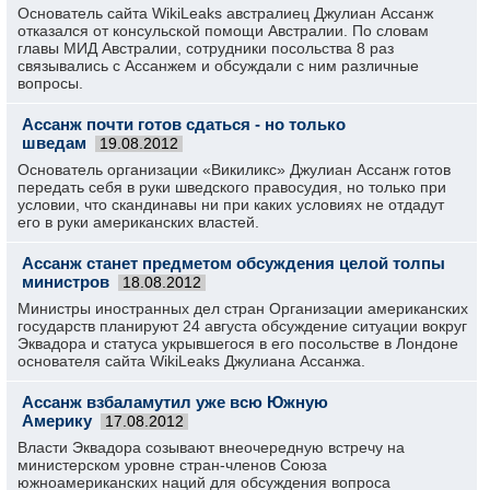
Основатель сайта WikiLeaks австралиец Джулиан Ассанж
отказался от консульской помощи Австралии. По словам
главы МИД Австралии, сотрудники посольства 8 раз
связывались с Ассанжем и обсуждали с ним различные
вопросы.
Ассанж почти готов сдаться - но только
шведам
19.08.2012
Основатель организации «Викиликс» Джулиан Ассанж готов
передать себя в руки шведского правосудия, но только при
условии, что скандинавы ни при каких условиях не отдадут
его в руки американских властей.
Ассанж станет предметом обсуждения целой толпы
министров
18.08.2012
Министры иностранных дел стран Организации американских
государств планируют 24 августа обсуждение ситуации вокруг
Эквадора и статуса укрывшегося в его посольстве в Лондоне
основателя сайта WikiLeaks Джулиана Ассанжа.
Ассанж взбаламутил уже всю Южную
Америку
17.08.2012
Власти Эквадора созывают внеочередную встречу на
министерском уровне стран-членов Союза
южноамериканских наций для обсуждения вопроса