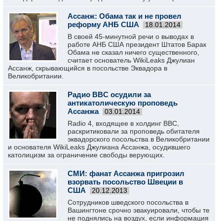
Ассанж: Обама так и не провел
реформу АНБ США
18.01.2014
В своей 45-минутной речи о выводах в
работе АНБ США президент Штатов Барак
Обама не сказал ничего существенного,
считает основатель WikiLeaks Джулиан
Ассанж, скрывающийся в посольстве Эквадора в
Великобритании.
Радио BBC осудили за
антикатолическую проповедь
Ассанжа
03.01.2014
Radio 4, входящее в холдинг BBC,
раскритиковали за проповедь обитателя
эквадорского посольства в Великобритании
и основателя WikiLeaks Джулиана Ассанжа, осудившего
католицизм за ограничение свободы верующих.
СМИ: фанат Ассанжа пригрозил
взорвать посольство Швеции в
США
20.12.2013
Сотрудников шведского посольства в
Вашингтоне срочно эвакуировали, чтобы те
не поднялись на воздух, если информация