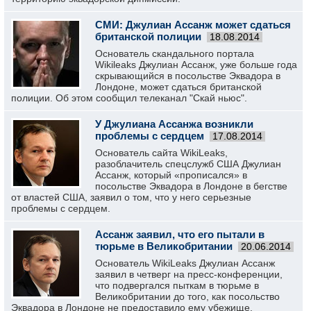
СМИ: Джулиан Ассанж может сдаться
британской полиции
18.08.2014
Основатель скандального портала
Wikileaks Джулиан Ассанж, уже больше года
скрывающийся в посольстве Эквадора в
Лондоне, может сдаться британской
полиции. Об этом сообщил телеканал "Скай ньюс".
У Джулиана Ассанжа возникли
проблемы с сердцем
17.08.2014
Основатель сайта WikiLeaks,
разоблачитель спецслужб США Джулиан
Ассанж, который «прописался» в
посольстве Эквадора в Лондоне в бегстве
от властей США, заявил о том, что у него серьезные
проблемы с сердцем.
Ассанж заявил, что его пытали в
тюрьме в Великобритании
20.06.2014
Основатель WikiLeaks Джулиан Ассанж
заявил в четверг на пресс-конференции,
что подвергался пыткам в тюрьме в
Великобритании до того, как посольство
Эквадора в Лондоне не предоставило ему убежище.