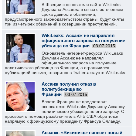
В Швеции с основателя сайта Wikileaks
Джулиана Ассанжа в связи с истечением
срока давности обвинений,
предусмотренного законодательством страны, будут сняты
три из четырех обвинений в совершении преступлений.
WikiLeaks: Ассанж не направлял
официального запроса на получение
убежища во Франции
03.07.2015
Основатель интернет-ресурса WikiLeaks
Джулиан Ассанж не направлял
официального запроса на получение
политического убежища во Франции, а ограничился
публикацией письма, говорится в Twitter-аккаунте WikiLeaks.
Ассанж получил отказ в
политубежище во
Франции
03.07.2015
Власти Франции не предоставят
основателю WikiLeaks Джулиану Ассанжу
политическое убежище по его запросу. С
просьбой о помощи разоблачитель АНБ США обратился
напрямую к французскому президенту Франсуа Олланду.
Ассанж: «Викиликс» нанесет новый