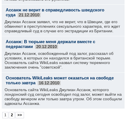
Ассанж не верит в справедливость шведского
суда
21.12.2010
Джулиан Ассанж заявил, что не верит, что в Швеции, где его
обвиняют в преступлениях сексуального характера, его ждет
справедливый суд в случае его экстрадиции из Британии.
Ассанж: В тюрьме меня держали вместе с
педерастами
20.12.2010
Джулиан Ассанж, освобожденный под залог, рассказал об
условиях, в которых он находился в британской тюрьме.
Основатель сайта WikiLeaks назвал систему тюремного
заключения очень "советской".
Основатель WikiLeaks может оказаться на свободе
только завтра
16.12.2010
Основатель сайта WikiLeaks Джулиан Ассанж, которого
лондонский суд сегодня освободил под залог, может выйти на
свободу вечером или только завтра утром. Об этом сообщили
адвокаты Ассанжа.
1
2
>>