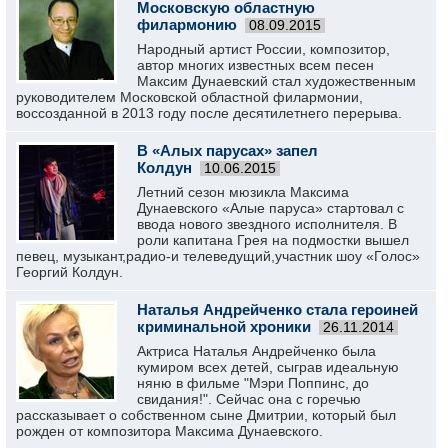
Московскую областную
филармонию
08.09.2015
Народный артист России, композитор,
автор многих известных всем песен
Максим Дунаевский стал художественным
руководителем Московской областной филармонии,
воссозданной в 2013 году после десятилетнего перерыва.
В «Алых парусах» запел
Колдун
10.06.2015
Летний сезон мюзикла Максима
Дунаевского «Алые паруса» стартовал с
ввода нового звездного исполнителя. В
роли капитана Грея на подмостки вышел
певец, музыкант,радио-и телеведущий,участник шоу «Голос»
Георгий Колдун.
Наталья Андрейченко стала героиней
криминальной хроники
26.11.2014
Актриса Наталья Андрейченко была
кумиром всех детей, сыграв идеальную
няню в фильме "Мэри Поппинс, до
свидания!". Сейчас она с горечью
рассказывает о собственном сыне Дмитрии, который был
рожден от композитора Максима Дунаевского.