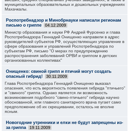
муниципальных образовательных и дошкольных учреждениях
Махачкалы.
Роспотребнадзор и Минобрнауки написали регионам
письмо о гриппе
04.12.2009
Министр образования и науки РФ Андрей Фурсенко и глава
Роспотребнадзора Геннадий Онищенко направили в адрес
руководителей субъектов РФ, осуществляющих управление в
сфере образования и управлений Роспотребнадзора по
субъектам РФ, письмо "О мерах по предупреждению
распространения заболеваний ОРВИ и гриппом в детских
организованных коллективах"
Онищенко: свиной грипп и птичий могут создать
опасный гибрид!
30.11.2009
Глава Роспотребнадзора Геннадий Онищенко выказал
опасения, что есть вероятность появления гибрида "птичьего"
и "свиного" гриппа. Однако является ли возможность
возникновения подобного "свино-птичьего" гибрида научно
обоснованной, или главного санитарного врача пугает само
предположение об их скрещивании, осталось не вполне
ясным.
Новогодние утренники и елки не будут запрещены из-
за гриппа
19.11.2009