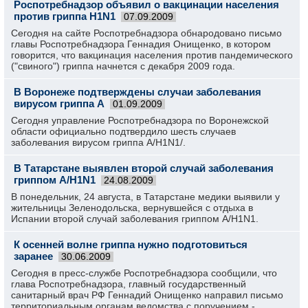
Роспотребнадзор объявил о вакцинации населения
против гриппа H1N1
07.09.2009
Сегодня на сайте Роспотребнадзора обнародовано письмо
главы Роспотребнадзора Геннадия Онищенко, в котором
говорится, что вакцинация населения против пандемического
("свиного") гриппа начнется с декабря 2009 года.
В Воронеже подтверждены случаи заболевания
вирусом гриппа А
01.09.2009
Сегодня управление Роспотребнадзора по Воронежской
области официально подтвердило шесть случаев
заболевания вирусом гриппа А/H1N1/.
В Татарстане выявлен второй случай заболевания
гриппом A/H1N1
24.08.2009
В понедельник, 24 августа, в Татарстане медики выявили у
жительницы Зеленодольска, вернувшейся с отдыха в
Испании второй случай заболевания гриппом A/H1N1.
К осенней волне гриппа нужно подготовиться
заранее
30.06.2009
Сегодня в пресс-службе Роспотребнадзора сообщили, что
глава Роспотребнадзора, главный государственный
санитарный врач РФ Геннадий Онищенко направил письмо
территориальным органам ведомства с поручением -