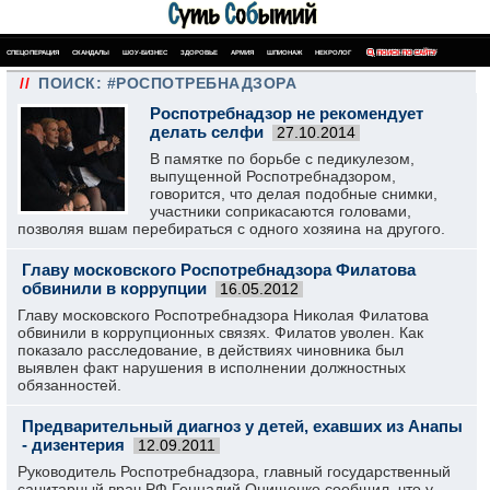
СПЕЦОПЕРАЦИЯ
СКАНДАЛЫ
ШОУ-БИЗНЕС
ЗДОРОВЬЕ
АРМИЯ
ШПИОНАЖ
НЕКРОЛОГ
ПОИСК ПО САЙТУ
//
ПОИСК: #РОСПОТРЕБНАДЗОРА
Роспотребнадзор не рекомендует
делать селфи
27.10.2014
В памятке по борьбе с педикулезом,
выпущенной Роспотребнадзором,
говорится, что делая подобные снимки,
участники соприкасаются головами,
позволяя вшам перебираться с одного хозяина на другого.
Главу московского Роспотребнадзора Филатова
обвинили в коррупции
16.05.2012
Главу московского Роспотребнадзора Николая Филатова
обвинили в коррупционных связях. Филатов уволен. Как
показало расследование, в действиях чиновника был
выявлен факт нарушения в исполнении должностных
обязанностей.
Предварительный диагноз у детей, ехавших из Анапы
- дизентерия
12.09.2011
Руководитель Роспотребнадзора, главный государственный
санитарный врач РФ Геннадий Онищенко сообщил, что у