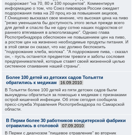
подорожает "на 70, 80 и 100 процентов". Комментируя
информацию о том, что Союз пивоваров России ожидает
подорожания пива на 20 проц из-за повышения акцизов,
Г.Онищенко высказал свое мнение, что высокая цена на пиво
"резко уменьшила бы доступность этого зелья прежде всего
для детей и спасло бы не одну сотню наших подростков от
раннего втягивания в алкоголизацию". Однако глава
Роспотребнадзора обеспокоен не повышением цен на пиво,
а ростом цен на жизненно необходимые продукты питания. И
в этой связи он сказал, что нас должно беспокоить
"подорожание хлеба, молока". "А подорожание пива, - сказал
он, - пусть останется предметом тревоги и заботы сословия
предпринимателей, которые ставят своей жизненной целью
системное спаивание нашей страны".
Более 100 детей из детских садов Тольятти
обратились к медикам
16.09.2010
В Тольятти более 100 детей из пяти детских садов были
вынуждены обратиться за помощью к медикам с признаками
острой кишечной инфекции. Об этом сегодня сообщила
пресс-служба Управления Роспотребнадзора по Самарской
области.
В Перми более 30 работников кондитерской фабрики
отравились в столовой
07.09.2010
В Перми с диагнозом "пищевое отравление" во вторник