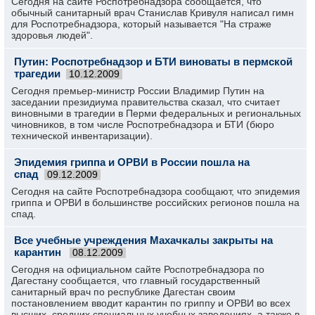
Сегодня на сайте Роспотребнадзора сообщается, что
обычный санитарный врач Станислав Кривуля написал гимн
для Роспотребнадзора, который называется "На страже
здоровья людей".
Путин: Роспотребнадзор и БТИ виноваты в пермской
трагедии
10.12.2009
Сегодня премьер-министр России Владимир Путин на
заседании президиума правительства сказал, что считает
виновными в трагедии в Перми федеральных и региональных
чиновников, в том числе Роспотребнадзора и БТИ (бюро
технической инвентаризации).
Эпидемия гриппа и ОРВИ в России пошла на
спад
09.12.2009
Сегодня на сайте Роспотребнадзора сообщают, что эпидемия
гриппа и ОРВИ в большинстве российских регионов пошла на
спад.
Все учебные учреждения Махачкалы закрыты на
карантин
08.12.2009
Сегодня на официальном сайте Роспотребнадзора по
Дагестану сообщается, что главный государственный
санитарный врач по республике Дагестан своим
постановлением вводит карантин по гриппу и ОРВИ во всех
высших, средних специальных учебных заведениях, а также в