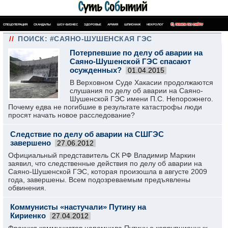
СПЕЦОПЕРАЦИЯ
СКАНДАЛЫ
ШОУ-БИЗНЕС
ЗДОРОВЬЕ
АРМИЯ
ШПИОНАЖ
НЕКРОЛОГ
ПОИСК ПО САЙТУ
//
ПОИСК: #САЯНО-ШУШЕНСКАЯ ГЭС
Потерпевшие по делу об аварии на
Саяно-Шушенской ГЭС спасают
осужденных?
01.04.2015
В Верховном Суде Хакасии продолжаются
слушания по делу об аварии на Саяно-
Шушенской ГЭС имени П.С. Непорожнего.
Почему едва не погибшие в результате катастрофы люди
просят начать новое расследование?
Следствие по делу об аварии на СШГЭС
завершено
27.06.2012
Официальный представитель СК РФ Владимир Маркин
заявил, что следственные действия по делу об аварии на
Саяно-Шушенской ГЭС, которая произошла в августе 2009
года, завершены. Всем подозреваемым предъявлены
обвинения.
Коммунисты «настучали» Путину на
Кириенко
27.04.2012