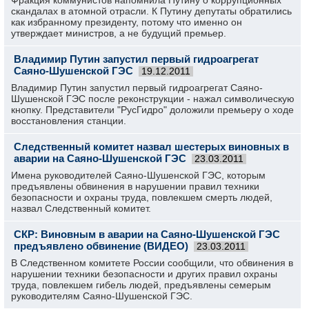
Фракция коммунистов напомнила Путину о коррупционных
скандалах в атомной отрасли. К Путину депутаты обратились
как избранному президенту, потому что именно он
утверждает министров, а не будущий премьер.
Владимир Путин запустил первый гидроагрегат
Саяно-Шушенской ГЭС
19.12.2011
Владимир Путин запустил первый гидроагрегат Саяно-
Шушенской ГЭС после реконструкции - нажал символическую
кнопку. Представители "РусГидро" доложили премьеру о ходе
восстановления станции.
Следственный комитет назвал шестерых виновных в
аварии на Саяно-Шушенской ГЭС
23.03.2011
Имена руководителей Саяно-Шушенской ГЭС, которым
предъявлены обвинения в нарушении правил техники
безопасности и охраны труда, повлекшем смерть людей,
назвал Следственный комитет.
СКР: Виновным в аварии на Саяно-Шушенской ГЭС
предъявлено обвинение (ВИДЕО)
23.03.2011
В Следственном комитете России сообщили, что обвинения в
нарушении техники безопасности и других правил охраны
труда, повлекшем гибель людей, предъявлены семерым
руководителям Саяно-Шушенской ГЭС.