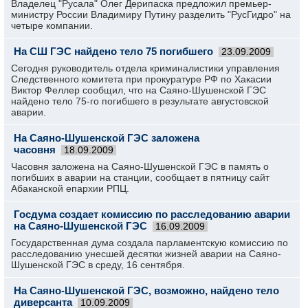
Владелец "Русала" Олег Дерипаска предложил премьер-
министру России Владимиру Путину разделить "РусГидро" на
четыре компании.
На СШ ГЭС найдено тело 75 погибшего
23.09.2009
Сегодня руководитель отдела криминалистики управления
Следственного комитета при прокуратуре РФ по Хакасии
Виктор Феллер сообщил, что на Саяно-Шушенской ГЭС
найдено тело 75-го погибшего в результате августовской
аварии.
На Саяно-Шушенской ГЭС заложена
часовня
18.09.2009
Часовня заложена на Саяно-Шушенской ГЭС в память о
погибших в аварии на станции, сообщает в пятницу сайт
Абаканской епархии РПЦ.
Госдума создает комиссию по расследованию аварии
на Саяно-Шушенской ГЭС
16.09.2009
Государственная дума создала парламентскую комиссию по
расследованию унесшей десятки жизней аварии на Саяно-
Шушенской ГЭС в среду, 16 сентября.
На Саяно-Шушенской ГЭС, возможно, найдено тело
диверсанта
10.09.2009