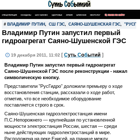
СПЕЦОПЕРАЦИЯ
СКАНДАЛЫ
ШОУ-БИЗНЕС
ЗДОРОВЬЕ
АРМИЯ
ШПИОНАЖ
НЕКРОЛОГ
ПОИСК ПО САЙТУ
#
ВЛАДИМИР ПУТИН
,
СШ ГЭС
,
САЯНО-ШУШЕНСКАЯ ГЭС
,
"РУСГИ
Владимир Путин запустил первый
гидроагрегат Саяно-Шушенской ГЭС
[
С
уть
С
о
б
ытий
]
19 декабря 2011, 11:02
Владимир Путин запустил первый гидроагрегат
Саяно-Шушенской ГЭС после реконструкции - нажал
символическую кнопку.
Представители "РусГидро" доложили премьеру о ходе
восстановления станции, рассказали о ходе работ,
отметив, что все необходимое оборудование
поставляется строго в срок.
Саяно-Шушенская гидроэлектростанция имени
П.С.Непорожнего — крупнейшая по установленной
мощности электростанция России, шестая — среди
ныне действующих гидроэлектростанций в мире.
Расположена на реке Енисей, на границе между