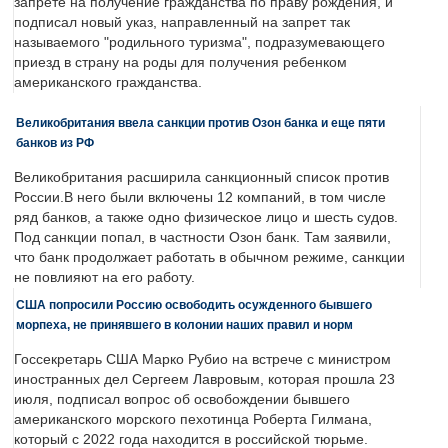
запрете на получение гражданства по праву рождения, и
подписал новый указ, направленный на запрет так
называемого "родильного туризма", подразумевающего
приезд в страну на роды для получения ребенком
американского гражданства.
Великобритания ввела санкции против Озон банка и еще пяти
банков из РФ
Великобритания расширила санкционный список против
России.В него были включены 12 компаний, в том числе
ряд банков, а также одно физическое лицо и шесть судов.
Под санкции попал, в частности Озон банк. Там заявили,
что банк продолжает работать в обычном режиме, санкции
не повлияют на его работу.
США попросили Россию освободить осужденного бывшего
морпеха, не принявшего в колонии наших правил и норм
Госсекретарь США Марко Рубио на встрече с министром
иностранных дел Сергеем Лавровым, которая прошла 23
июля, подписал вопрос об освобождении бывшего
американского морского пехотинца Роберта Гилмана,
который с 2022 года находится в российской тюрьме.