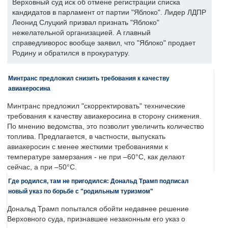
Верховный суд иск об отмене регистрации списка
кандидатов в парламент от партии "Яблоко". Лидер ЛДПР
Леонид Слуцкий призвал признать "Яблоко"
нежелательной организацией. А главный
справедливорос вообще заявил, что "Яблоко" продает
Родину и обратился в прокуратуру.
Минтранс предложил снизить требования к качеству
авиакеросина
Минтранс предложил "скорректировать" технические
требования к качеству авиакеросина в сторону снижения.
По мнению ведомства, это позволит увеличить количество
топлива. Предлагается, в частности, выпускать
авиакеросин с менее жесткими требованиями к
температуре замерзания - не при –60°C, как делают
сейчас, а при –50°C.
Где родился, там не пригодился: Дональд Трамп подписал
новый указ по борьбе с "родильным туризмом"
Дональд Трамп попытался обойти недавнее решение
Верховного суда, признавшее незаконным его указ о