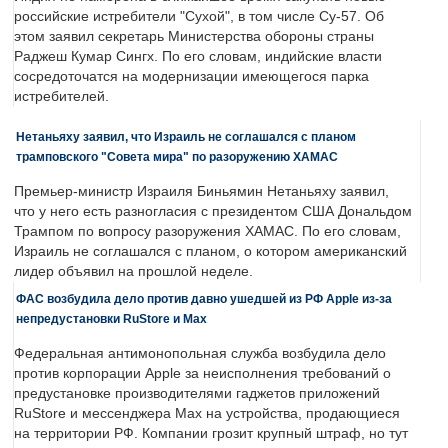
российские истребители "Сухой", в том числе Су-57. Об
этом заявил секретарь Министерства обороны страны
Раджеш Кумар Сингх. По его словам, индийские власти
сосредоточатся на модернизации имеющегося парка
истребителей.
Нетаньяху заявил, что Израиль не соглашался с планом
трамповского "Совета мира" по разоружению ХАМАС
Премьер-министр Израиля Биньямин Нетаньяху заявил,
что у него есть разногласия с президентом США Дональдом
Трампом по вопросу разоружения ХАМАС. По его словам,
Израиль не соглашался с планом, о котором американский
лидер объявил на прошлой неделе.
ФАС возбудила дело против давно ушедшей из РФ Apple из-за
непредустановки RuStore и Max
Федеральная антимонопольная служба возбудила дело
против корпорации Apple за неисполнения требований о
предустановке производителями гаджетов приложений
RuStore и мессенджера Max на устройства, продающиеся
на территории РФ. Компании грозит крупный штраф, но тут