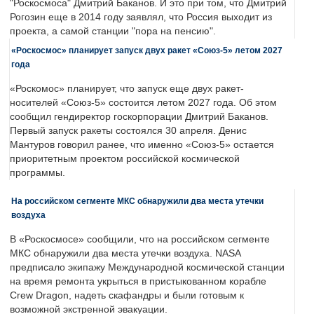
"Роскосмоса" Дмитрий Баканов. И это при том, что Дмитрий
Рогозин еще в 2014 году заявлял, что Россия выходит из
проекта, а самой станции "пора на пенсию".
«Роскосмос» планирует запуск двух ракет «Союз-5» летом 2027
года
«Роскомос» планирует, что запуск еще двух ракет-
носителей «Союз-5» состоится летом 2027 года. Об этом
сообщил гендиректор госкорпорации Дмитрий Баканов.
Первый запуск ракеты состоялся 30 апреля. Денис
Мантуров говорил ранее, что именно «Союз-5» остается
приоритетным проектом российской космической
программы.
На российском сегменте МКС обнаружили два места утечки
воздуха
В «Роскосмосе» сообщили, что на российском сегменте
МКС обнаружили два места утечки воздуха. NASA
предписало экипажу Международной космической станции
на время ремонта укрыться в пристыкованном корабле
Crew Dragon, надеть скафандры и были готовым к
возможной экстренной эвакуации.