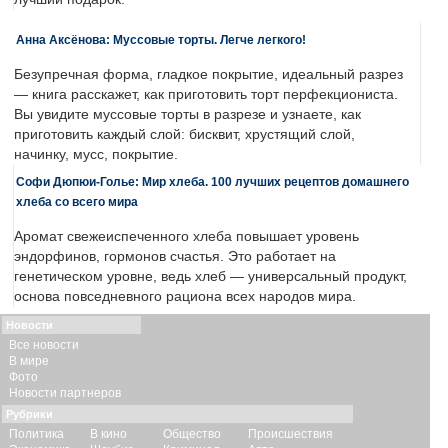
Анна Аксёнова: Муссовые торты. Легче легкого!
Безупречная форма, гладкое покрытие, идеальный разрез
— книга расскажет, как приготовить торт перфекциониста.
Вы увидите муссовые торты в разрезе и узнаете, как
приготовить каждый слой: бисквит, хрустящий слой,
начинку, мусс, покрытие.
Софи Дюпюи-Голье: Мир хлеба. 100 лучших рецептов домашнего
хлеба со всего мира
Аромат свежеиспеченного хлеба повышает уровень
эндорфинов, гормонов счастья. Это работает на
генетическом уровне, ведь хлеб — универсальный продукт,
основа повседневного рациона всех народов мира.
Новости
Все новости
В мире
Фото
Новости партнеров
Рубрики
Политика
В кино
Общество
Происшествия