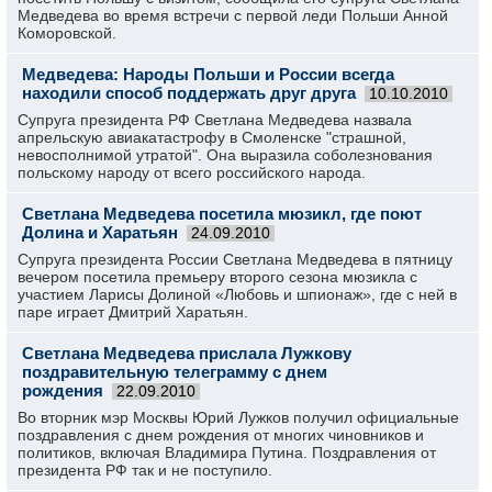
Медведева во время встречи с первой леди Польши Анной
Коморовской.
Медведева: Народы Польши и России всегда
находили способ поддержать друг друга
10.10.2010
Супруга президента РФ Светлана Медведева назвала
апрельскую авиакатастрофу в Смоленске "страшной,
невосполнимой утратой". Она выразила соболезнования
польскому народу от всего российского народа.
Светлана Медведева посетила мюзикл, где поют
Долина и Харатьян
24.09.2010
Супруга президента России Светлана Медведева в пятницу
вечером посетила премьеру второго сезона мюзикла с
участием Ларисы Долиной «Любовь и шпионаж», где с ней в
паре играет Дмитрий Харатьян.
Светлана Медведева прислала Лужкову
поздравительную телеграмму с днем
рождения
22.09.2010
Во вторник мэр Москвы Юрий Лужков получил официальные
поздравления с днем рождения от многих чиновников и
политиков, включая Владимира Путина. Поздравления от
президента РФ так и не поступило.