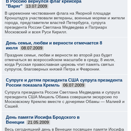
В Россию вернулся флаг крейсера
"Варяг"
13.07.2009
В церемонии чествования флага на Якорной площади
Кронштадта участвовали ветераны, военные моряки и жители
города, представители властей Петербурга, супруга
президента России Светлана Медведева и Патриарх
Московский и всея Руси Кирилл.
День семьи, любви и верности отмечается 8
июля
08.07.2009
Праздник семьи, любви и верности во второй раз будет
отмечаться во всероссийском масштабе в среду, 8 июля,
когда Русская православная церковь чтит память святых
супругов, благоверных князей Петра и Февронии.
Супруге и детям президента США супруга президента
России показала Кремль
06.07.2009
Супруга президента России Светлана Медведева и супруга
президента США Мишель Обама совершили экскурсию по
Московскому Кремлю вместе с дочерями Обамы — Малией и
Сашей.
День памяти Иосифа Бродского в
Венеции
21.05.2009
Весь сегодняшний день в Венеции посвящен памяти Иосифа