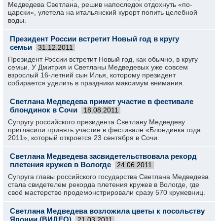
Медведева Светлана, решив напоследок отдохнуть «по-
царски», улетела на итальянский курорт попить целебной
воды.
Президент России встретит Новый год в кругу
семьи
31.12.2011
Президент России встретит Новый год, как обычно, в кругу
семьи. У Дмитрия и Светланы Медведевых уже совсем
взрослый 16-летний сын Илья, которому президент
собирается уделить в праздники максимум внимания.
Светлана Медведева примет участие в фестивале
блондинок в Сочи
18.08.2011
Супругу российского президента Светлану Медведеву
пригласили принять участие в фестивале «Блондинка года
2011», который откроется 23 сентября в Сочи.
Светлана Медведева засвидетельствовала рекорд
плетения кружев в Вологде
24.06.2011
Супруга главы российского государства Светлана Медведева
стала свидетелем рекорда плетения кружев в Вологде, где
своё мастерство продемонстрировали сразу 570 кружевниц.
Светлана Медведева возложила цветы к посольству
Японии (ВИДЕО)
21.03.2011