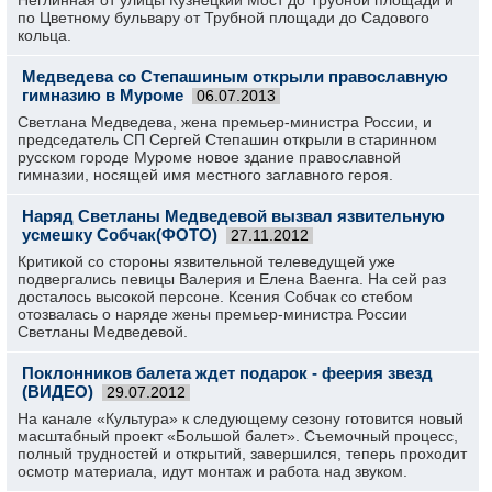
Неглинная от улицы Кузнецкий Мост до Трубной площади и
по Цветному бульвару от Трубной площади до Садового
кольца.
Медведева со Степашиным открыли православную
гимназию в Муроме
06.07.2013
Светлана Медведева, жена премьер-министра России, и
председатель СП Сергей Степашин открыли в старинном
русском городе Муроме новое здание православной
гимназии, носящей имя местного заглавного героя.
Наряд Светланы Медведевой вызвал язвительную
усмешку Собчак(ФОТО)
27.11.2012
Критикой со стороны язвительной телеведущей уже
подвергались певицы Валерия и Елена Ваенга. На сей раз
досталось высокой персоне. Ксения Собчак со стебом
отозвалась о наряде жены премьер-министра России
Светланы Медведевой.
Поклонников балета ждет подарок - феерия звезд
(ВИДЕО)
29.07.2012
На канале «Культура» к следующему сезону готовится новый
масштабный проект «Большой балет». Съемочный процесс,
полный трудностей и открытий, завершился, теперь проходит
осмотр материала, идут монтаж и работа над звуком.