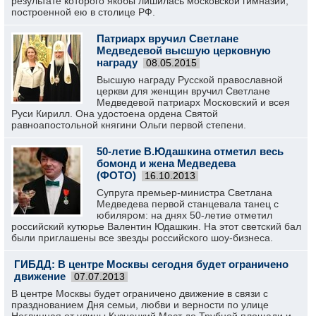
результате которого якобы лишилась московской гимназии,
построенной ею в столице РФ.
Патриарх вручил Светлане
Медведевой высшую церковную
награду
08.05.2015
Высшую награду Русской православной
церкви для женщин вручил Светлане
Медведевой патриарх Московский и всея
Руси Кирилл. Она удостоена ордена Святой
равноапостольной княгини Ольги первой степени.
50-летие В.Юдашкина отметил весь
бомонд и жена Медведева
(ФОТО)
16.10.2013
Супруга премьер-министра Светлана
Медведева первой станцевала танец с
юбиляром: на днях 50-летие отметил
российский кутюрье Валентин Юдашкин. На этот светский бал
были приглашены все звезды российского шоу-бизнеса.
ГИБДД: В центре Москвы сегодня будет ограничено
движение
07.07.2013
В центре Москвы будет ограничено движение в связи с
празднованием Дня семьи, любви и верности по улице