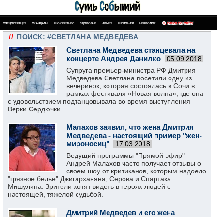
СПЕЦОПЕРАЦИЯ
СКАНДАЛЫ
ШОУ-БИЗНЕС
ЗДОРОВЬЕ
АРМИЯ
ШПИОНАЖ
НЕКРОЛОГ
ПОИСК ПО САЙТУ
//
ПОИСК: #СВЕТЛАНА МЕДВЕДЕВА
Светлана Медведева станцевала на
концерте Андрея Данилко
05.09.2018
Супруга премьер-министра РФ Дмитрия
Медведева Светлана посетили одну из
вечеринок, которая состоялась в Сочи в
рамках фестиваля «Новая волна», где она
с удовольствием подтанцовывала во время выступления
Верки Сердючки.
Малахов заявил, что жена Дмитрия
Медведева - настоящий пример "жен-
мироносиц"
17.03.2018
Ведущий программы "Прямой эфир"
Андрей Малахов часто получает отзывы о
своем шоу от критиканов, которым надоело
"грязное белье" Джигарханяна, Серова и Спартака
Мишулина. Зрители хотят видеть в героях людей с
настоящей, тяжелой судьбой.
Дмитрий Медведев и его жена