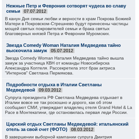
Нежные Петр и Феврония сотворят чудеса во славу
семьи
07.07.2012
В канун Дня семьи любви и верности в храм Покрова Божией
Матери в Покровском-Стрешнево будут принесены частицы
мощей святых покровителей семьи и брака святых
благоверных князей Петра и Февронии Муромских.
Звезда Comedy Woman Наталия Медведева тайно
выскочила замуж
05.07.2012
Звезда Comedy Woman Наталия Медведева тайно вышла
замуж за участница КВН от команды Новосибирска
Александра Коптеля. Рассекретила этот брак актриса
"Интернов" Светлана Пермякова.
Подробности отдыха в Италии Светланы
Медведевой
09.03.2012
Супруга президента РФ Светлана Медведева отдыхает в
Италии вовсе не так роскошно и дорого, как об этом
сообщают СМИ, утверждает владелец отеля Grand Hotel & La
Pace в Монтекатини, где остановилась первая леди России.
Царский отдых Светланы Медведевой: итальянский
отель за свой счет (ФОТО)
08.03.2012
В завершении выборной кампании супруга Дмитрия