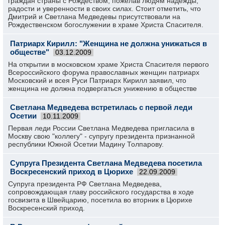
граждан страны с Рождеством, пожелав людям надежды,
радости и уверенности в своих силах. Стоит отметить, что
Дмитрий и Светлана Медведевы присутствовали на
Рождественском богослужении в храме Христа Спасителя.
Патриарх Кирилл: "Женщина не должна унижаться в
обществе"
03.12.2009
На открытии в московском храме Христа Спасителя первого
Всероссийского форума православных женщин патриарх
Московский и всея Руси Патриарх Кирилл заявил, что
женщина не должна подвергаться унижению в обществе
Светлана Медведева встретилась с первой леди
Осетии
10.11.2009
Первая леди России Светлана Медведева пригласила в
Москву свою "коллегу" - супругу президента признанной
республики Южной Осетии Мадину Толпарову.
Супруга Президента Светлана Медведева посетила
Воскресенский приход в Цюрихе
22.09.2009
Супруга президента РФ Светлана Медведева,
сопровождающая главу российского государства в ходе
госвизита в Швейцарию, посетила во вторник в Цюрихе
Воскресенский приход.