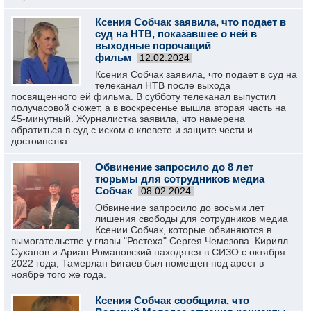
Ксения Собчак заявила, что подает в
суд на НТВ, показавшее о ней в
выходные порочащий
фильм
12.02.2024
Ксения Собчак заявила, что подает в суд на
телеканал НТВ после выхода
посвященного ей фильма. В субботу телеканал выпустил
получасовой сюжет, а в воскресенье вышла вторая часть на
45-минутный. Журналистка заявила, что намерена
обратиться в суд с иском о клевете и защите чести и
достоинства.
Обвинение запросило до 8 лет
тюрьмы для сотрудников медиа
Собчак
08.02.2024
Обвинение запросило до восьми лет
лишения свободы для сотрудников медиа
Ксении Собчак, которые обвиняются в
вымогательстве у главы "Ростеха" Сергея Чемезова. Кирилл
Суханов и Ариан Романовский находятся в СИЗО с октября
2022 года, Тамерлан Бигаев был помещен под арест в
ноябре того же года.
Ксения Собчак сообщила, что