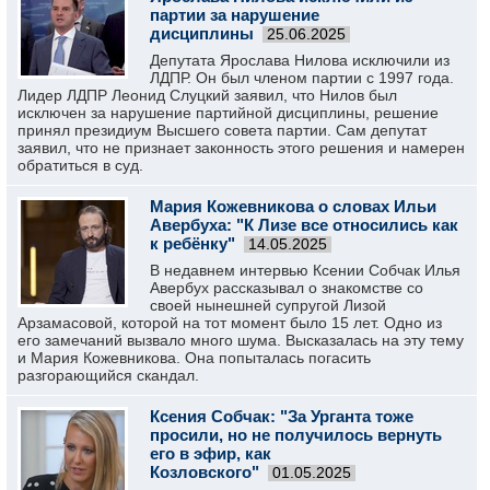
партии за нарушение
дисциплины
25.06.2025
Депутата Ярослава Нилова исключили из
ЛДПР. Он был членом партии с 1997 года.
Лидер ЛДПР Леонид Слуцкий заявил, что Нилов был
исключен за нарушение партийной дисциплины, решение
принял президиум Высшего совета партии. Сам депутат
заявил, что не признает законность этого решения и намерен
обратиться в суд.
Мария Кожевникова о словах Ильи
Авербуха: "К Лизе все относились как
к ребёнку"
14.05.2025
В недавнем интервью Ксении Собчак Илья
Авербух рассказывал о знакомстве со
своей нынешней супругой Лизой
Арзамасовой, которой на тот момент было 15 лет. Одно из
его замечаний вызвало много шума. Высказалась на эту тему
и Мария Кожевникова. Она попыталась погасить
разгорающийся скандал.
Ксения Собчак: "За Урганта тоже
просили, но не получилось вернуть
его в эфир, как
Козловского"
01.05.2025