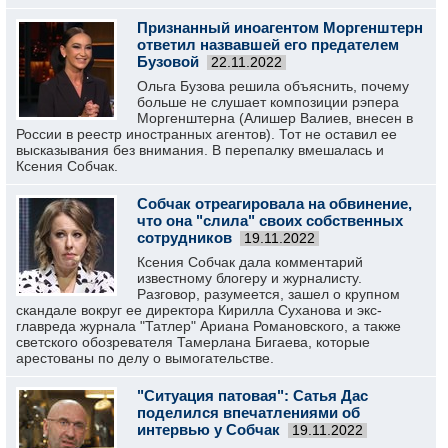
Признанный иноагентом Моргенштерн
ответил назвавшей его предателем
Бузовой
22.11.2022
Ольга Бузова решила объяснить, почему
больше не слушает композиции рэпера
Моргенштерна (Алишер Валиев, внесен в
России в реестр иностранных агентов). Тот не оставил ее
высказывания без внимания. В перепалку вмешалась и
Ксения Собчак.
Собчак отреагировала на обвинение,
что она "слила" своих собственных
сотрудников
19.11.2022
Ксения Собчак дала комментарий
известному блогеру и журналисту.
Разговор, разумеется, зашел о крупном
скандале вокруг ее директора Кирилла Суханова и экс-
главреда журнала "Татлер" Ариана Романовского, а также
светского обозревателя Тамерлана Бигаева, которые
арестованы по делу о вымогательстве.
"Ситуация патовая": Сатья Дас
поделился впечатлениями об
интервью у Собчак
19.11.2022