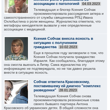
ассоциации с патологией
04.03.2023
Телеведущая и блогер Ксения Собчак
прокомментировала рассуждения актера и
самоотстраненного от службы священника РПЦ Ивана
Охлобыстина о роли женщины. Журналистка отметила, что
метафоры кинодеятеля вызвали у нее определенные
ассоциации с медициной.
Ксения Собчак внесла ясность в
ситуацию с получением
гражданства
10.02.2023
Еще в прошлом году заговорили о том, что
Ксения Собчак получила гражданство
Израиля. Как сообщалось, благодаря этому
она смогла выехать в Литву. Сама журналистка эту
информацию не подтверждала, но не так давно решила
внести в ситуацию ясность.
Собчак ответила Красовскому,
поставившему ей диагноз "комплекс
разведенки"
28.01.2023
Телеведущая Ксения Собчак снова
прокомментировала резонансные слова
своего бывшего партнера Антона
Красовского об украинских детях. В общей сложности она