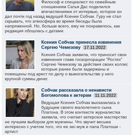
Философ и специалист по семейным
отношениям Сатья Дас поделился
впечатлениями от интервью, которое он
дал почти год назад ведущей Ксении Собчак. Гуру не стал
скрывать, что атмосфера во время беседы была
напряженной. Но, больше всего, ему не понравилось, как
редакция обошлась с датами.
Ксения Собчак принесла извинения
Сергею Чемезову
17.11.2022
Ксения Собчак заявила, что приносит свои
извинения главе госкорпорации "Ростех"
Сергею Чемезову за действия своих коллег,
которые ранее были задержаны и
помещены под арест по делу о вымогательстве у него
крупной суммы денег.
Собчак рассказала о ненависти
Богомолова к актерам
11.11.2022
Ведущая Ксения Собчак высказалась о
будущем своего малолетнего сына
Платона. В этом контексте журналистка
заявила, что считает актерское мастерство
не лучшим выбором для мужчины. Что звучит весьма
интересно с учетом того, что ее экс-муж и папа Платоши -
артист.