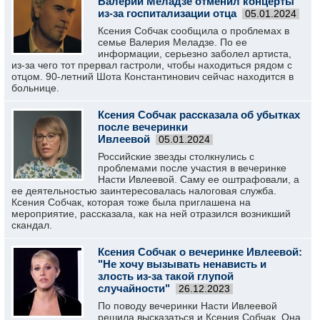
Валерий Меладзе отменил концерты
из-за госпитализации отца
05.01.2024
Ксения Собчак сообщила о проблемах в
семье Валерия Меладзе. По ее
информации, серьезно заболел артиста,
из-за чего тот прервал гастроли, чтобы находиться рядом с
отцом. 90-летний Шота Константинович сейчас находится в
больнице.
Ксения Собчак рассказала об убытках
после вечеринки
Ивлеевой
05.01.2024
Российские звезды столкнулись с
проблемами после участия в вечеринке
Насти Ивлеевой. Саму ее оштрафовали, а
ее деятельностью заинтересовалась налоговая служба.
Ксения Собчак, которая тоже была приглашена на
мероприятие, рассказала, как на ней отразился возникший
скандал.
Ксения Собчак о вечеринке Ивлеевой:
"Не хочу вызывать ненависть и
злость из-за такой глупой
случайности"
26.12.2023
По поводу вечеринки Насти Ивлеевой
решила высказаться и Ксения Собчак. Она