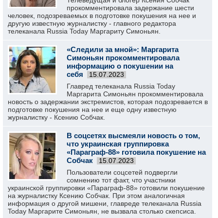
Телеведущая и блогер Ксения Собчак
прокомментировала задержание шести
человек, подозреваемых в подготовке покушения на нее и
другую известную журналистку - главного редактора
телеканала Russia Today Маргариту Симоньян.
«Следили за мной»: Маргарита
Симоньян прокомментировала
информацию о покушении на
себя
15.07.2023
Главред телеканала Russia Today
Маргарита Симоньян прокомментировала
новость о задержании экстремистов, которая подозревается в
подготовке покушения на нее и еще одну известную
журналистку - Ксению Собчак.
В соцсетях высмеяли новость о том,
что украинская группировка
«Параграф-88» готовила покушение на
Собчак
15.07.2023
Пользователи соцсетей подвергли
сомнению тот факт, что участники
украинской группировки «Параграф-88» готовили покушение
на журналистку Ксению Собчак. При этом аналогичная
информация о другой мишени, главреде телеканала Russia
Today Маргарите Симоньян, не вызвала столько скепсиса.