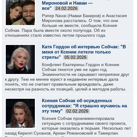
Мироновой и Наваи —
все"
24.02.2026
Рэпер Navai (Наваи Бакиров) и Анастасия
Миронова расстались. О том, что они
больше не вместе, сообщила Ксения
Собчак. Пара была вместе около полугода. Об их
отношениях стало известно летом прошлого года.
Катя Гордон об интервью Собчак: "В
меня от Ксении летели только
стрелы"
05.02.2026
Конфликт Екатерины Гордон и Ксении
Собчак тянется уже не один год.
Знаменитости не скрывают неприязни друг
к другу. Тем не менее юрист в недавнем интервью дала
понять, что не считает правильным враждовать, даже
несмотря на разность их позиций, целей и методов работы.
Ксения Собчак об осужденных
сотрудниках: "Я страшно мучаюсь на
эту тему"
02.02.2026
Ксения Собчак прокомментировала
ситуацию с сотрудниками своего проекта,
которые оказались в тюрьме. Несколько лет
назад Кирилл Суханов, Ариан Романовский и Тамерлан