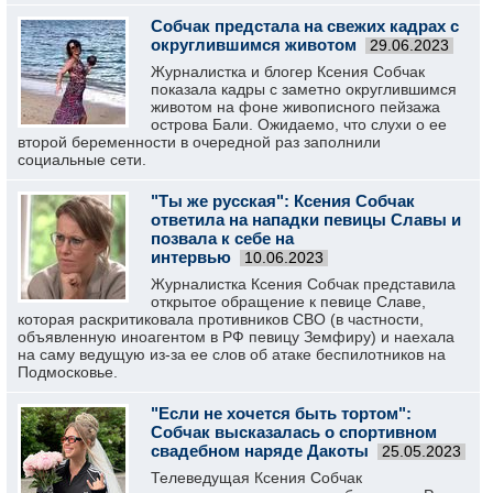
Собчак предстала на свежих кадрах с
округлившимся животом
29.06.2023
Журналистка и блогер Ксения Собчак
показала кадры с заметно округлившимся
животом на фоне живописного пейзажа
острова Бали. Ожидаемо, что слухи о ее
второй беременности в очередной раз заполнили
социальные сети.
"Ты же русская": Ксения Собчак
ответила на нападки певицы Славы и
позвала к себе на
интервью
10.06.2023
Журналистка Ксения Собчак представила
открытое обращение к певице Славе,
которая раскритиковала противников СВО (в частности,
объявленную иноагентом в РФ певицу Земфиру) и наехала
на саму ведущую из-за ее слов об атаке беспилотников на
Подмосковье.
"Если не хочется быть тортом":
Собчак высказалась о спортивном
свадебном наряде Дакоты
25.05.2023
Телеведущая Ксения Собчак