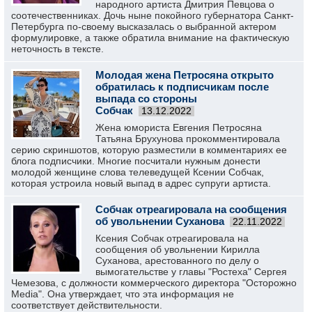
народного артиста Дмитрия Певцова о
соотечественниках. Дочь ныне покойного губернатора Санкт-
Петербурга по-своему высказалась о выбранной актером
формулировке, а также обратила внимание на фактическую
неточность в тексте.
Молодая жена Петросяна открыто
обратилась к подписчикам после
выпада со стороны
Собчак
13.12.2022
Жена юмориста Евгения Петросяна
Татьяна Брухунова прокомментировала
серию скриншотов, которую разместили в комментариях ее
блога подписчики. Многие посчитали нужным донести
молодой женщине слова телеведущей Ксении Собчак,
которая устроила новый выпад в адрес супруги артиста.
Собчак отреагировала на сообщения
об увольнении Суханова
22.11.2022
Ксения Собчак отреагировала на
сообщения об увольнении Кирилла
Суханова, арестованного по делу о
вымогательстве у главы "Ростеха" Сергея
Чемезова, с должности коммерческого директора "Осторожно
Media". Она утверждает, что эта информация не
соответствует действительности.