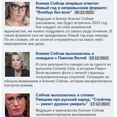
Ксения Собчак впервые отметит
Новый год в непривычном формате:
"Вообще без всех"
30.12.2022
Ведущая и блогер Ксения Собчак
рассказала, как будет встречать 2023 год.
Как следует из слов знаменитой
журналистки, ее можно поздравить со своего рода почином. В
таком формате она не праздновала Новый год еще никогда.
По ее словам, ей не хочется отправляться на какое-либо
мероприятие вне дома.
Ксения Собчак высказалась о
скандале с Павлом Волей
23.12.2022
В сети разгорается скандал из-за одного из
выпусков Comedy Club, в котором Павел
Воля высмеял фото с личной страницы
пользовательницы соцсетей. Ситуацию не
обошла вниманием и Ксения Собчак, которая раскритиковала
поступок комика.
Собчак высказалась о словах
Певцова про русский народ: "Спойлер
— умеют дружно умирать"
17.12.2022
Ведущая и журналистка Ксения Собчак
прокомментировала высказывание