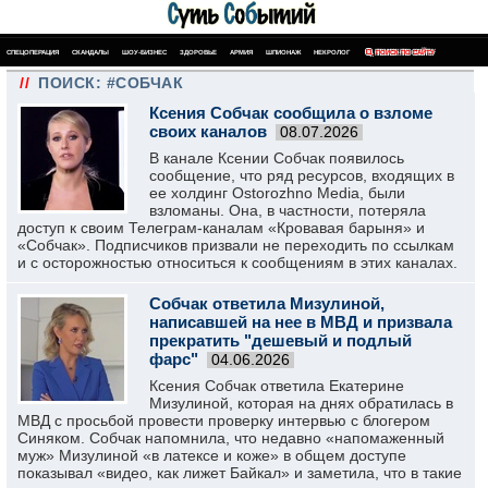
СПЕЦОПЕРАЦИЯ
СКАНДАЛЫ
ШОУ-БИЗНЕС
ЗДОРОВЬЕ
АРМИЯ
ШПИОНАЖ
НЕКРОЛОГ
ПОИСК ПО САЙТУ
//
ПОИСК: #СОБЧАК
Ксения Собчак сообщила о взломе
своих каналов
08.07.2026
В канале Ксении Собчак появилось
сообщение, что ряд ресурсов, входящих в
ее холдинг Ostorozhno Media, были
взломаны. Она, в частности, потеряла
доступ к своим Телеграм-каналам «Кровавая барыня» и
«Собчак». Подписчиков призвали не переходить по ссылкам
и с осторожностью относиться к сообщениям в этих каналах.
Собчак ответила Мизулиной,
написавшей на нее в МВД и призвала
прекратить "дешевый и подлый
фарс"
04.06.2026
Ксения Собчак ответила Екатерине
Мизулиной, которая на днях обратилась в
МВД с просьбой провести проверку интервью с блогером
Синяком. Собчак напомнила, что недавно «напомаженный
муж» Мизулиной «в латексе и коже» в общем доступе
показывал «видео, как лижет Байкал» и заметила, что в такие