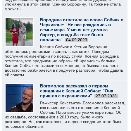
упомянула в этой связи Ксению Бородину. Та тоже не стала
молчать.
Бородина ответила на слова Собчак о
Черкизоне: "Не все рождались в
семье мэра. У меня нет дома за
бартер, и свадьба тоже была
оплачена"
04.09.2023
Ксения Собчак и Ксения Бородина
обменялись репликами в социальных сетях. Поводом
послужил комментарий по поводу стиля. Ксения Бородина
отметила, что предыдущие образы ей нравились больше.
Ксения Собчак же выразила сомнения, чт бывшая коллега
достаточно разбирается в предмете разговора, чтобы давать
ей советы.
Богомолов рассказал о первом
свидании с Ксенией Собчак: "Она
пришла с охранниками"
27.07.2023
Режиссер Константин Богомолов рассказал,
как начинались его отношения с Ксенией
Собчак. Пара вместе уже четыре года. Об
их свадьбе, состоявшейся в 2019 году, было много
разговоров. Но, как оказалось, и первое свидание тоже было
не совсем обычным.