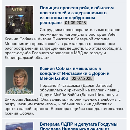
Полиция провела рейд с обыском
посетителей и задержаниями в
известном петербургском
ресторане
01.09.2025
Сотрудники правоохранительных органов
неожиданно нагрянули в ресторан Veter
Ксении Собчак и Антона Пинского в Северной столице.
Мероприятия прошли якобы в рамках дела о незаконном
распространении запрещенных веществ. Об этом сообщила
пресс-служба Главного управления МВД по городу и
Ленинградской области.
Ксения Собчак вмешалась в
конфликт Инстасамки с Дорой и
Мэйби Бэйби
02.07.2025
Недавно Инстасамка (Дарья Зотеева)
обрушилась с критикой на коллег - певиц
Дору и Мэйби Бэйби (Дарью Шиханову и
Викторию Лысюк). Она заявила, что они «делают альбомы с
разрушающим контентом», и обвинила их «в действиях
против нашей страны». В разгорающийся скандал вмешалась
Ксения Собчак.
Ветерана ЛДПР и депутата Госдумы
Ярослава Нилова исключили из