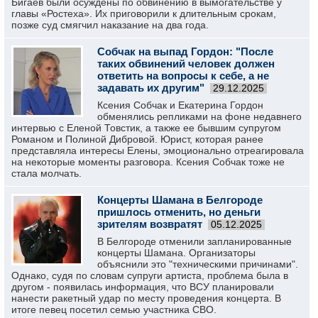
Бигаев были осуждены по обвинению в вымогательстве у
главы «Ростеха». Их приговорили к длительным срокам,
позже суд смягчил наказание на два года.
Собчак на выпад Гордон: "После
таких обвинений человек должен
ответить на вопросы к себе, а не
задавать их другим"
29.12.2025
Ксения Собчак и Екатерина Гордон
обменялись репликами на фоне недавнего
интервью с Еленой Товстик, а также ее бывшим супругом
Романом и Полиной Дибровой. Юрист, которая ранее
представляла интересы Елены, эмоционально отреагировала
на некоторые моменты разговора. Ксения Собчак тоже не
стала молчать.
Концерты Шамана в Белгороде
пришлось отменить, но деньги
зрителям возвратят
05.12.2025
В Белгороде отменили запланированные
концерты Шамана. Организаторы
объяснили это "техническими причинами".
Однако, судя по словам супруги артиста, проблема была в
другом - появилась информация, что ВСУ планировали
нанести ракетный удар по месту проведения концерта. В
итоге певец посетил семью участника СВО.