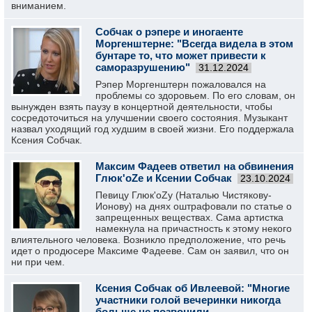
вниманием.
Собчак о рэпере и иногаенте
Моргенштерне: "Всегда видела в этом
бунтаре то, что может привести к
саморазрушению"
31.12.2024
Рэпер Моргенштерн пожаловался на
проблемы со здоровьем. По его словам, он
вынужден взять паузу в концертной деятельности, чтобы
сосредоточиться на улучшении своего состояния. Музыкант
назвал уходящий год худшим в своей жизни. Его поддержала
Ксения Собчак.
Максим Фадеев ответил на обвинения
Глюк'oZе и Ксении Собчак
23.10.2024
Певицу Глюк'oZу (Наталью Чистякову-
Ионову) на днях оштрафовали по статье о
запрещенных веществах. Сама артистка
намекнула на причастность к этому некого
влиятельного человека. Возникло предположение, что речь
идет о продюсере Максиме Фадееве. Сам он заявил, что он
ни при чем.
Ксения Собчак об Ивлеевой: "Многие
участники голой вечеринки никогда
больше не позвонили