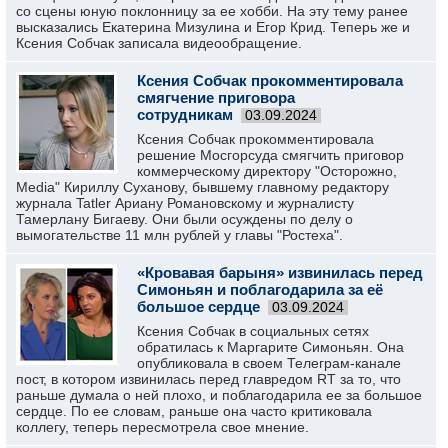
со сцены юную поклонницу за ее хобби. На эту тему ранее
высказались Екатерина Мизулина и Егор Крид. Теперь же и
Ксения Собчак записала видеообращение.
Ксения Собчак прокомментировала
смягчение приговора
сотрудникам
03.09.2024
Ксения Собчак прокомментировала
решение Мосгорсуда смягчить приговор
коммерческому директору "Осторожно,
Media" Кириллу Суханову, бывшему главному редактору
журнала Tatler Ариану Романовскому и журналисту
Тамерлану Бигаеву. Они были осуждены по делу о
вымогательстве 11 млн рублей у главы "Ростеха".
«Кровавая барыня» извинилась перед
Симоньян и поблагодарила за её
большое сердце
03.09.2024
Ксения Собчак в социальных сетях
обратилась к Маргарите Симоньян. Она
опубликовала в своем Телеграм-канале
пост, в котором извинилась перед главредом RT за то, что
раньше думала о ней плохо, и поблагодарила ее за большое
сердце. По ее словам, раньше она часто критиковала
коллегу, теперь пересмотрела свое мнение.