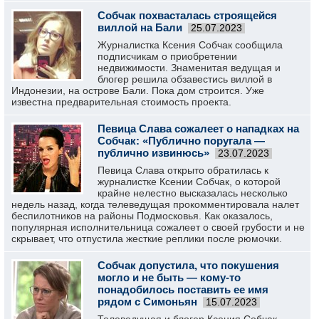
Собчак похвасталась строящейся
виллой на Бали
25.07.2023
Журналистка Ксения Собчак сообщила
подписчикам о приобретении
недвижимости. Знаменитая ведущая и
блогер решила обзавестись виллой в
Индонезии, на острове Бали. Пока дом строится. Уже
известна предварительная стоимость проекта.
Певица Слава сожалеет о нападках на
Собчак: «Публично поругала —
публично извинюсь»
23.07.2023
Певица Слава открыто обратилась к
журналистке Ксении Собчак, о которой
крайне нелестно высказалась несколько
недель назад, когда телеведущая прокомментировала налет
беспилотников на районы Подмосковья. Как оказалось,
популярная исполнительница сожалеет о своей грубости и не
скрывает, что отпустила жесткие реплики после рюмочки.
Собчак допустила, что покушения
могло и не быть — кому-то
понадобилось поставить ее имя
рядом с Симоньян
15.07.2023