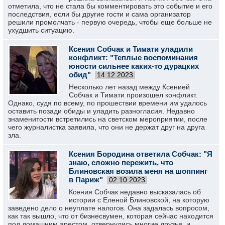
отметила, что не стала бы комментировать это событие и его
последствия, если бы другие гости и сама организатор
решили промолчать - первую очередь, чтобы еще больше не
ухудшить ситуацию.
Ксения Собчак и Тимати уладили
конфликт: "Теплые воспоминания
юности сильнее каких-то дурацких
обид"
14.12.2023
Несколько лет назад между Ксенией
Собчак и Тимати произошел конфликт.
Однако, судя по всему, по прошествии времени им удалось
оставить позади обиды и уладить разногласия. Недавно
знаменитости встретились на светском мероприятии, после
чего журналистка заявила, что они не держат друг на друга
зла.
Ксения Бородина ответила Собчак: "Я
знаю, сложно пережить, что
Блиновская возила меня на шоппинг
в Париж"
02.10.2023
Ксения Собчак недавно высказалась об
истории с Еленой Блиновской, на которую
заведено дело о неуплате налогов. Она задалась вопросом,
как так вышло, что от бизнесвумен, которая сейчас находится
под домашним арестом, отвернулись многие друзья, и