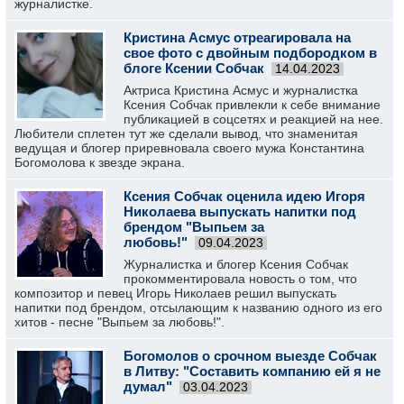
журналистке.
Кристина Асмус отреагировала на
свое фото с двойным подбородком в
блоге Ксении Собчак
14.04.2023
Актриса Кристина Асмус и журналистка
Ксения Собчак привлекли к себе внимание
публикацией в соцсетях и реакцией на нее.
Любители сплетен тут же сделали вывод, что знаменитая
ведущая и блогер приревновала своего мужа Константина
Богомолова к звезде экрана.
Ксения Собчак оценила идею Игоря
Николаева выпускать напитки под
брендом "Выпьем за
любовь!"
09.04.2023
Журналистка и блогер Ксения Собчак
прокомментировала новость о том, что
композитор и певец Игорь Николаев решил выпускать
напитки под брендом, отсылающим к названию одного из его
хитов - песне "Выпьем за любовь!".
Богомолов о срочном выезде Собчак
в Литву: "Составить компанию ей я не
думал"
03.04.2023