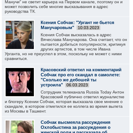
Манучи" не светит карьера на Первом канале, поэтому он и
может позволить себе многие высказывания в адрес
руководства ТК.
Ксения Собчак: "Ургант не бьется
Манучаровым"
10.03.2023
Ксения Собчак высказалась в адрес
Вячеслава Манучарова. Она считает, что он
пытается добиться популярности, критикуя
других артистов, в том числе Ивана
Урганта, но не преуспел в этом, поскольку не может с ними
сравниться.
Красовский ответил на комментарий
Собчак про его скандал в самолете:
"Сколько же дебошей ты
устроила"
06.03.2023
Сотрудник телеканала Russia Today Антон
Красовский публично ответил журналистке
и блогеру Ксении Собчак, которая высказала свое мнение о
скандале, в котором отметился ее коллега во время вылета
из Москвы в Ташкент.
Собчак высмеяла рассуждения
Охлобыстина за рассуждения о
женской роли и рассказала об