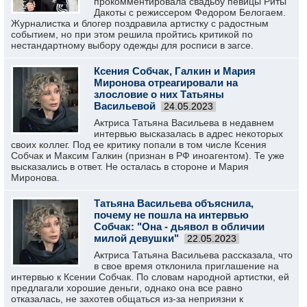
прокомментировала свадьбу певицы Риты
Дакоты с режиссером Федором Белогаем.
Журналистка и блогер поздравила артистку с радостным
событием, но при этом решила пройтись критикой по
нестандартному выбору одежды для росписи в загсе.
Ксения Собчак, Галкин и Мария
Миронова отреагировали на
злословие о них Татьяны
Васильевой
24.05.2023
Актриса Татьяна Васильева в недавнем
интервью высказалась в адрес некоторых
своих коллег. Под ее критику попали в том числе Ксения
Собчак и Максим Галкин (признан в РФ иноагентом). Те уже
высказались в ответ. Не осталась в стороне и Мария
Миронова.
Татьяна Васильева объяснила,
почему не пошла на интервью
Собчак: "Она - дьявол в обличии
милой девушки"
22.05.2023
Актриса Татьяна Васильева рассказала, что
в свое время отклонила приглашение на
интервью к Ксении Собчак. По словам народной артистки, ей
предлагали хорошие деньги, однако она все равно
отказалась, не захотев общаться из-за неприязни к