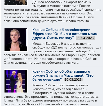
Данила Козловский в скором времени
выступит с моноспектаклем в России.
Артист почти три года не появлялся на российской сцене и на
телеэкране и теперь возвращается к выступлениям. Этот
факт не обошла своим вниманием Ксения Собчак. В этой
связи она вспомнила другого артиста – Ивана Урганта.
Ксения Собчак об освобождении
Ефремова: "Он был и остается моим
другом. Очень его жду"
09.04.2025
Михаил Ефремов 9 апреля вышел на
свободу по УДО после того, как четыре года
провел в местах лишения свободы. Это
событие привлекло много внимания со стороны журналистов
и общественности. Не осталась в стороне и Ксения Собчак.
Она отметила, что рада освобождению артиста.
Ксения Собчак об объявивших о
романе Shaman и Мизулиной: "Это
было очевидно"
10.03.2025
Ксения Собчак прокомментировала
новость о том, что певец Shaman и
Екатерина Мизулина объявили о своих
отношениях. Это произошло на недавнем концерте артиста.
Глава «Лиги безопасного интернета» появилась на сцене в
белом платье. Ксения Собчак не обошла это событие