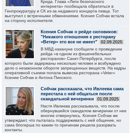
Крида. Глава «Лиги безопасного
интернета» пообещала обратиться в
Генпрокуратуру и СК из-за недавного концерта певца. Тот
выступил с встречными обвинениями. Ксения Собчак встала
на сторону исполнителя.
Ксения Собчак о рейде силовиков:
"Никакого отношения к ресторану
«Ветер» это все не имеет"
02.09.2025
В МВД накануне сообщили о проведении
рейда «в одном из фешенебельных
ресторанов» Санкт-Петербурга, после
которого были задержаны несколько человек и возбуждено
дело о незаконном обороте запрещенных веществ. На кадры
оперативной съемки попала вывеска ресторана «Veter»
Ксении Собчак и Антона Пинского.
Собчак рассказала, что Ивлеева сама
перестала с ней общаться после
скандальной вечеринки
01.09.2025
Настя Ивлеева рассказывала, что после
обернувшейся скандалом вечеринки от нее
многие отвернулись. Ксения Собчак же
утверждает, что пыталась поддерживать с ней общение, но
сама блогерша по каким-то причинам решила разорвать
контакты.