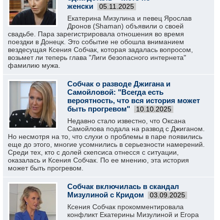
женски
05.11.2025
Екатерина Мизулина и певец Ярослав
Дронов (Shaman) объявили о своей
свадьбе. Пара зарегистрировала отношения во время
поездки в Донецк. Это событие не обошла вниманием
вездесущая Ксения Собчак, которая задалась вопросом,
возьмет ли теперь глава "Лиги безопасного интернета"
фамилию мужа.
Собчак о разводе Джигана и
Самойловой: "Всегда есть
вероятность, что вся история может
быть прогревом"
10.10.2025
Недавно стало известно, что Оксана
Самойлова подала на развод с Джиганом.
Но несмотря на то, что слухи о проблемы в паре появились
еще до этого, многие усомнились в серьезности намерений.
Среди тех, кто с долей скепсиса отнесся с ситуации,
оказалась и Ксения Собчак. По ее мнению, эта история
может быть прогревом.
Собчак включилась в скандал
Мизулиной с Кридом
03.09.2025
Ксения Собчак прокомментировала
конфликт Екатерины Мизулиной и Егора