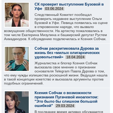
СК проверит выступление Бузовой в
Уфе
03.06.2024
Следственный Комитет пообещал
проверить недавнее выступление Ольги
Бузовой в Уфе. Певица появилась на сцене
в откровенном наряде, что вызвало
возмущение общественности. На артистку пожаловались в
том числе Екатерина Мизулина и башкирский депутат Рустем
Ахмадинуров. К обсуждению подключилась и Ксения Собчак.
Собчак раскритиковала Дурова за
жизнь без «милых олигархических
удовольствий»
18.04.2024
Журналистка и блогер Ксения Собчак
высказала свое мнение о признании
основателя Telegram Павла Дурова о том,
что ему чужды излишества роскошной жизни. Ведущая нашла
в такой концепции кокетство и высказала аргументы против
подобных ограничений.
Ксения Собчак о возможности
признания Пугачевой иноагентом:
"Это было бы слишком большой
ошибкой"
29.03.2024
В последнее время активно обсуждается