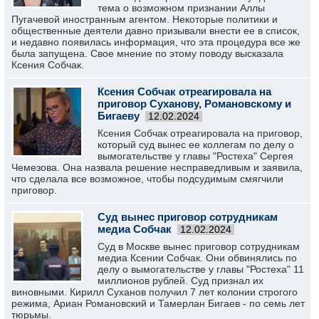
тема о возможном признании Аллы
Пугачевой иностранным агентом. Некоторые политики и
общественные деятели давно призывали внести ее в список,
и недавно появилась информация, что эта процедура все же
была запущена. Свое мнение по этому поводу высказала
Ксения Собчак.
Ксения Собчак отреагировала на
приговор Суханову, Романовскому и
Бигаеву
12.02.2024
Ксения Собчак отреагировала на приговор,
который суд вынес ее коллегам по делу о
вымогательстве у главы "Ростеха" Сергея
Чемезова. Она назвала решение несправедливым и заявила,
что сделала все возможное, чтобы подсудимым смягчили
приговор.
Суд вынес приговор сотрудникам
медиа Собчак
12.02.2024
Суд в Москве вынес приговор сотрудникам
медиа Ксении Собчак. Они обвинялись по
делу о вымогательстве у главы "Ростеха" 11
миллионов рублей. Суд признал их
виновными. Кирилл Суханов получил 7 лет колонии строгого
режима, Ариан Романовский и Тамерлан Бигаев - по семь лет
тюрьмы.