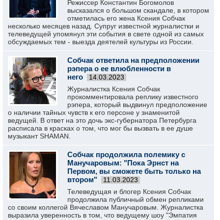
Режиссер Константин Богомолов
высказался о большом скандале, в котором
отметилась его жена Ксения Собчак
несколько месяцев назад. Супруг известной журналистки и
телеведущей упомянул эти события в свете одной из самых
обсуждаемых тем - выезда деятелей культуры из России.
Собчак ответила на предположении
рэпера о ее влюбленности в
него
14.03.2023
Журналистка Ксения Собчак
прокомментировала реплику известного
рэпера, который выдвинул предположение
о наличии тайных чувств к его персоне у знаменитой
ведущей. В ответ на это дочь экс-губернатора Петербурга
расписала в красках о том, что мог бы вызвать в ее душе
музыкант SHAMAN.
Собчак продолжила полемику с
Манучаровым: "Пока Эрнст на
Первом, вы сможете быть только на
втором"
11.03.2023
Телеведущая и блогер Ксения Собчак
продолжила публичный обмен репликами
со своим коллегой Вячеславом Манучаровым. Журналистка
выразила уверенность в том, что ведущему шоу "Эмпатия