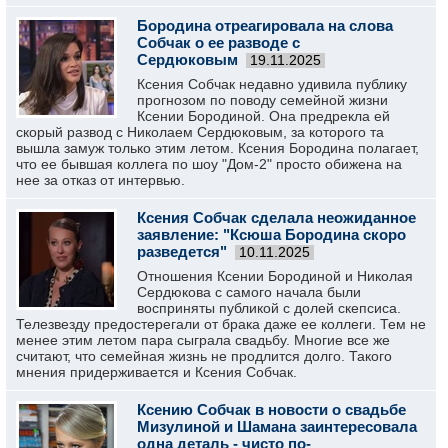
Бородина отреагировала на слова
Собчак о ее разводе с
Сердюковым
19.11.2025
Ксения Собчак недавно удивила публику
прогнозом по поводу семейной жизни
Ксении Бородиной. Она предрекла ей
скорый развод с Николаем Сердюковым, за которого та
вышла замуж только этим летом. Ксения Бородина полагает,
что ее бывшая коллега по шоу "Дом-2" просто обижена на
нее за отказ от интервью.
Ксения Собчак сделала неожиданное
заявление: "Ксюша Бородина скоро
разведется"
10.11.2025
Отношения Ксении Бородиной и Николая
Сердюкова с самого начала были
восприняты публикой с долей скепсиса.
Телезвезду предостерегали от брака даже ее коллеги. Тем не
менее этим летом пара сыграла свадьбу. Многие все же
считают, что семейная жизнь не продлится долго. Такого
мнения придерживается и Ксения Собчак.
Ксению Собчак в новости о свадьбе
Мизулиной и Шамана заинтересовала
одна деталь - чисто по-