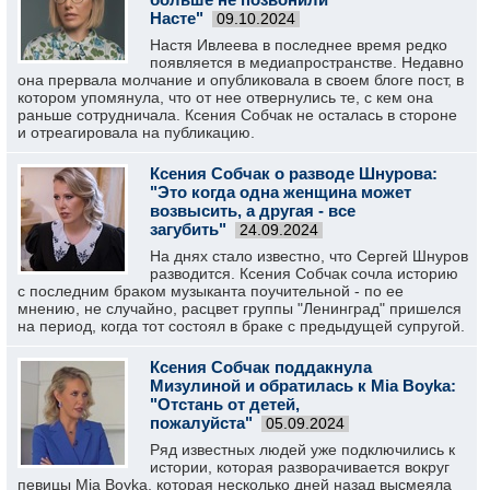
Насте"
09.10.2024
Настя Ивлеева в последнее время редко
появляется в медиапространстве. Недавно
она прервала молчание и опубликовала в своем блоге пост, в
котором упомянула, что от нее отвернулись те, с кем она
раньше сотрудничала. Ксения Собчак не осталась в стороне
и отреагировала на публикацию.
Ксения Собчак о разводе Шнурова:
"Это когда одна женщина может
возвысить, а другая - все
загубить"
24.09.2024
На днях стало известно, что Сергей Шнуров
разводится. Ксения Собчак сочла историю
с последним браком музыканта поучительной - по ее
мнению, не случайно, расцвет группы "Ленинград" пришелся
на период, когда тот состоял в браке с предыдущей супругой.
Ксения Собчак поддакнула
Мизулиной и обратилась к Mia Boyka:
"Отстань от детей,
пожалуйста"
05.09.2024
Ряд известных людей уже подключились к
истории, которая разворачивается вокруг
певицы Mia Boyka, которая несколько дней назад высмеяла