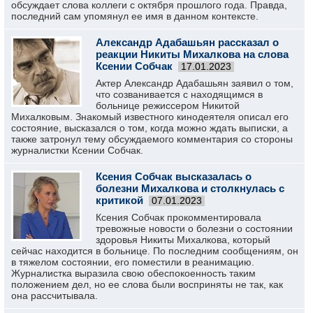
обсуждает слова коллеги с октября прошлого года. Правда,
последний сам упомянул ее имя в данном контексте.
Александр Адабашьян рассказал о
реакции Никиты Михалкова на слова
Ксении Собчак
17.01.2023
Актер Александр Адабашьян заявил о том,
что созванивается с находящимся в
больнице режиссером Никитой
Михалковым. Знакомый известного кинодеятеля описал его
состояние, высказался о том, когда можно ждать выписки, а
также затронул тему обсуждаемого комментария со стороны
журналистки Ксении Собчак.
Ксения Собчак высказалась о
болезни Михалкова и столкнулась с
критикой
07.01.2023
Ксения Собчак прокомментировала
тревожные новости о болезни о состоянии
здоровья Никиты Михалкова, который
сейчас находится в больнице. По последним сообщениям, он
в тяжелом состоянии, его поместили в реанимацию.
Журналистка выразила свою обеспокоенность таким
положением дел, но ее слова были восприняты не так, как
она рассчитывала.