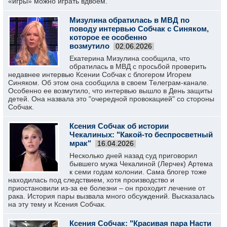
«игры» можно играть вдвоем.
Мизулина обратилась в МВД по
поводу интервью Собчак с Синяком,
которое ее особенно
возмутило
02.06.2026
Екатерина Мизулина сообщила, что
обратилась в МВД с просьбой проверить
недавнее интервью Ксении Собчак с блогером Игорем
Синяком. Об этом она сообщила в своем Телеграм-канале.
Особенно ее возмутило, что интервью вышло в День защиты
детей. Она назвала это "очередной провокацией" со стороны
Собчак.
Ксения Собчак об истории
Чекалиных: "Какой-то беспросветный
мрак"
16.04.2026
Несколько дней назад суд приговорил
бывшего мужа Чекалиной (Лерчек) Артема
к семи годам колонии. Сама блогер тоже
находилась под следствием, хотя производство и
приостановили из-за ее болезни – он проходит лечение от
рака. История пары вызвала много обсуждений. Высказалась
на эту тему и Ксения Собчак.
Ксения Собчак: "Красивая пара Насти