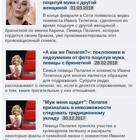
поцелуй мужа с другой
женщиной
01.03.2018
В конце февраля в Сети появилось видео
хоккеиста Ивана Телегина, сделанное во
время поцелуя с другой женщиной -
брюнеткой по имени Карина. Певица Пелагея, которая
гордится своим браком, уже прокомментировала этот
провокационный снимок.
«А как же Пелагея?»: поклонники в
недоумении от фото поцелуя мужа
певицы с брюнеткой
28.02.2018
Семья певицы Пелагеи и хоккеиста Ивана
Телегина для многих является образцом
для подражания. Супруги редко
рассказывают о личном, но, если и делятся откровениями, то
о том, какие трогательные у них отношения.
"Муж меня щадит": Пелагея
призналась в невозможности
следовать традиционному
укладу
30.12.2017
Певица Пелагея приняла участие в
кулинарном телешоу и раскрыла
некоторые факты о семейной жизни с хоккеистом Иваном