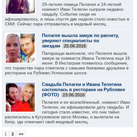
29-летняя певица Пелагея и 24-летний
хоккеист Иван Телегин сыграли недавно
свадьбу. Событие нигде не
афишировалось, и лишь спустя две недели стало новостью в
СМИ. Сейчас пара отправилась в медовый месяц.
Пелагея вышла замуж по расчету,
уверяют специалисты по
звездам
25.06.2016
Папарацци выяснили, что Пелагея вышла
замуж за хоккеиста Ивана Телегина еще 16
июня. В Инстаграм появилось сообщение,
что торжество пара отметила с самыми близкими друзьями в
ресторане на Рублево-Успенском шоссе.
Свадьба Пелагеи и Ивана Телегина
состоялась в ресторане на Рублевке
(ФОТО)
23.06.2016
Пелагея и ее возлюбленный, хоккеист Иван
Телегин, не афишировали дату свадьбы. И
сегодня стало известно, что они тайно
расписались в Кутузовском загсе Москвы, и вылетели на
Кипр, где отмечают свой медовый месяц.
1
2
>>