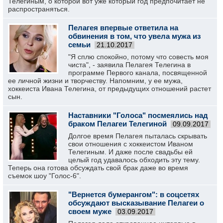
Телегиным, о которой вот уже который год предпочитает не
распространяться.
Пелагея впервые ответила на
обвинения в том, что увела мужа из
семьи
21.10.2017
"Я сплю спокойно, потому что совесть моя
чиста", - заявила Пелагея Телегина в
программе Первого канала, посвященной
ее личной жизни и творчеству. Напомним, у ее мужа,
хоккеиста Ивана Телегина, от предыдущих отношений растет
сын.
Наставники "Голоса" посмеялись над
браком Пелагеи Телегиной
09.09.2017
Долгое время Пелагея пыталась скрывать
свои отношения с хоккеистом Иваном
Телегиным. И даже после свадьбы ей
целый год удавалось обходить эту тему.
Теперь она готова обсуждать свой брак даже во время
съемок шоу "Голос-6".
"Вернется бумерангом": в соцсетях
обсуждают высказывание Пелагеи о
своем муже
03.09.2017