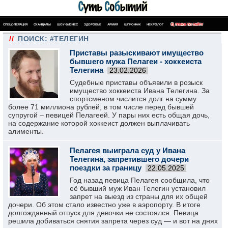
СПЕЦОПЕРАЦИЯ
СКАНДАЛЫ
ШОУ-БИЗНЕС
ЗДОРОВЬЕ
АРМИЯ
ШПИОНАЖ
НЕКРОЛОГ
ПОИСК ПО САЙТУ
//
ПОИСК: #ТЕЛЕГИН
Приставы разыскивают имущество
бывшего мужа Пелагеи - хоккеиста
Телегина
23.02.2026
Судебные приставы объявили в розыск
имущество хоккеиста Ивана Телегина. За
спортсменом числится долг на сумму
более 71 миллиона рублей, в том числе перед бывшей
супругой – певицей Пелагеей. У пары них есть общая дочь,
на содержание которой хоккеист должен выплачивать
алименты.
Пелагея выиграла суд у Ивана
Телегина, запретившего дочери
поездки за границу
22.05.2025
Год назад певица Пелагея сообщила, что
её бывший муж Иван Телегин установил
запрет на выезд из страны для их общей
дочери. Об этом стало известно уже в аэропорту. В итоге
долгожданный отпуск для девочки не состоялся. Певица
решила добиваться снятия запрета через суд — и вот на днях