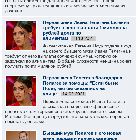
выплаты алиментов для маленького ребенка. Теперь
спортсмену придется делать ежемесячные отчисления из
доходов.
Первая жена Ивана Телегина Евгения
требует с него выплаты 1 миллиона
рублей долга по
алиментам
18.10.2021
Фитнес-тренер Евгения Ноур подала в суд
на своего бывшего мужа Ивана Телегина и
требует от него выплаты солидной суммы, которую он
задолжал по алиментам. В общей сложности женщина хочет
получить почти миллион рублей.
Первая жена Телегина благодарна
Пелагее за помощь: "Если бы не
Поля, мы бы оказались на
улице"
14.09.2021
Первая жена хоккеиста Ивана Телегина
рассказала о серьезных финансовых
проблемах, с которыми она столкнулась вместе с сыном
Марком. Женщина утверждает, что папа мальчика перестал
помогать деньгами.
Бывший муж Пелагеи и его новая
жена показали новое свадебное