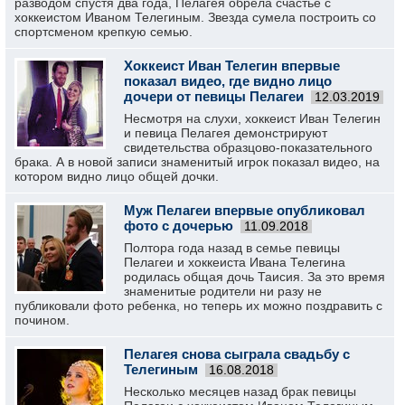
разводом спустя два года, Пелагея обрела счастье с
хоккеистом Иваном Телегиным. Звезда сумела построить со
спортсменом крепкую семью.
Хоккеист Иван Телегин впервые
показал видео, где видно лицо
дочери от певицы Пелагеи
12.03.2019
Несмотря на слухи, хоккеист Иван Телегин
и певица Пелагея демонстрируют
свидетельства образцово-показательного
брака. А в новой записи знаменитый игрок показал видео, на
котором видно лицо общей дочки.
Муж Пелагеи впервые опубликовал
фото с дочерью
11.09.2018
Полтора года назад в семье певицы
Пелагеи и хоккеиста Ивана Телегина
родилась общая дочь Таисия. За это время
знаменитые родители ни разу не
публиковали фото ребенка, но теперь их можно поздравить с
почином.
Пелагея снова сыграла свадьбу с
Телегиным
16.08.2018
Несколько месяцев назад брак певицы