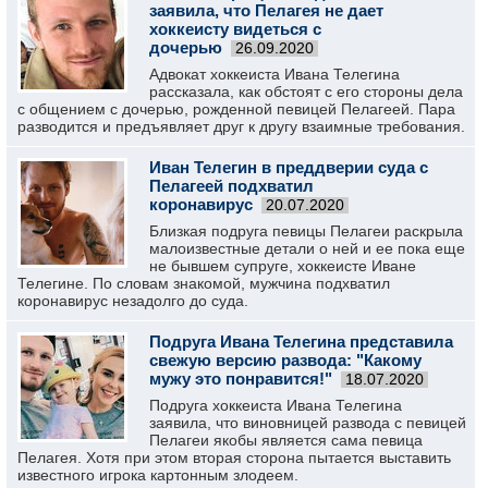
заявила, что Пелагея не дает
хоккеисту видеться с
дочерью
26.09.2020
Адвокат хоккеиста Ивана Телегина
рассказала, как обстоят с его стороны дела
с общением с дочерью, рожденной певицей Пелагеей. Пара
разводится и предъявляет друг к другу взаимные требования.
Иван Телегин в преддверии суда с
Пелагеей подхватил
коронавирус
20.07.2020
Близкая подруга певицы Пелагеи раскрыла
малоизвестные детали о ней и ее пока еще
не бывшем супруге, хоккеисте Иване
Телегине. По словам знакомой, мужчина подхватил
коронавирус незадолго до суда.
Подруга Ивана Телегина представила
свежую версию развода: "Какому
мужу это понравится!"
18.07.2020
Подруга хоккеиста Ивана Телегина
заявила, что виновницей развода с певицей
Пелагеи якобы является сама певица
Пелагея. Хотя при этом вторая сторона пытается выставить
известного игрока картонным злодеем.