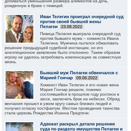
добиваться уменьшения размера алиментов на дочь,
рожденную в браке с певицей.
Иван Телегин проиграл очередной суд
против своей бывшей жены
Пелагеи
23.08.2022
Певица Пелагея выиграла очередной суд
против бывшего мужа – хоккеиста Ивана
Телегина. Мужчина пытался обжаловать
решение предыдущей судебной инстанции, но его
апелляционное заявление было отклонено. Таким образом
игроку не удалось затребовать компенсацию за совместную
жизнь.
Бывший муж Пелагеи обвенчался с
Марией Гончар
09.06.2022
Хоккеист Иван Телегин и его новая жена
Мария Гончар решили, помимо
состоявшейся в прошлом году росписи в
загсе, заключить брак на небесах. Обряд
венчания прошел в узком кругу самых близких людей и
получил огласку постфактум. Местом проведения таинства
стала церковь Рождества Иоанна Предтечи.
Адвокат раскрыл детали решения
суда по разделу имущества Пелагеи и