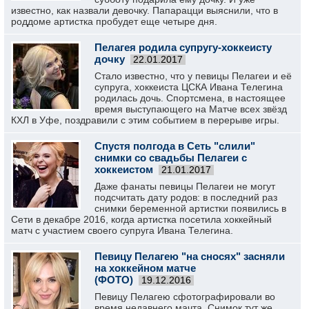
известно, как назвали девочку. Папарацци выяснили, что в
роддоме артистка пробудет еще четыре дня.
Пелагея родила супругу-хоккеисту
дочку
22.01.2017
Стало известно, что у певицы Пелагеи и её
супруга, хоккеиста ЦСКА Ивана Телегина
родилась дочь. Спортсмена, в настоящее
время выступающего на Матче всех звёзд
КХЛ в Уфе, поздравили с этим событием в перерыве игры.
Спустя полгода в Сеть "слили"
снимки со свадьбы Пелагеи с
хоккеистом
21.01.2017
Даже фанаты певицы Пелагеи не могут
подсчитать дату родов: в последний раз
снимки беременной артистки появились в
Сети в декабре 2016, когда артистка посетила хоккейный
матч с участием своего супруга Ивана Телегина.
Певицу Пелагею "на сносях" засняли
на хоккейном матче
(ФОТО)
19.12.2016
Певицу Пелагею сфотографировали во
время недавнего мачта. Снимок тут же