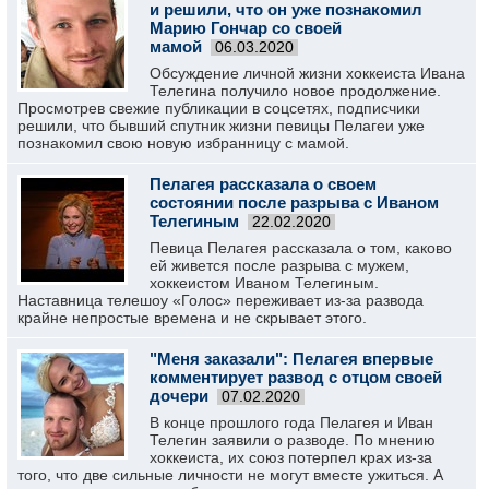
и решили, что он уже познакомил
Марию Гончар со своей
мамой
06.03.2020
Обсуждение личной жизни хоккеиста Ивана
Телегина получило новое продолжение.
Просмотрев свежие публикации в соцсетях, подписчики
решили, что бывший спутник жизни певицы Пелагеи уже
познакомил свою новую избранницу с мамой.
Пелагея рассказала о своем
состоянии после разрыва с Иваном
Телегиным
22.02.2020
Певица Пелагея рассказала о том, каково
ей живется после разрыва с мужем,
хоккеистом Иваном Телегиным.
Наставница телешоу «Голос» переживает из-за развода
крайне непростые времена и не скрывает этого.
"Меня заказали": Пелагея впервые
комментирует развод с отцом своей
дочери
07.02.2020
В конце прошлого года Пелагея и Иван
Телегин заявили о разводе. По мнению
хоккеиста, их союз потерпел крах из-за
того, что две сильные личности не могут вместе ужиться. А