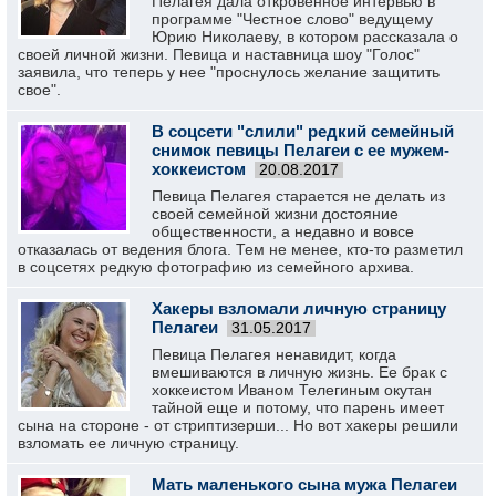
Пелагея дала откровенное интервью в
программе "Честное слово" ведущему
Юрию Николаеву, в котором рассказала о
своей личной жизни. Певица и наставница шоу "Голос"
заявила, что теперь у нее "проснулось желание защитить
свое".
В соцсети "слили" редкий семейный
снимок певицы Пелагеи с ее мужем-
хоккеистом
20.08.2017
Певица Пелагея старается не делать из
своей семейной жизни достояние
общественности, а недавно и вовсе
отказалась от ведения блога. Тем не менее, кто-то разметил
в соцсетях редкую фотографию из семейного архива.
Хакеры взломали личную страницу
Пелагеи
31.05.2017
Певица Пелагея ненавидит, когда
вмешиваются в личную жизнь. Ее брак с
хоккеистом Иваном Телегиным окутан
тайной еще и потому, что парень имеет
сына на стороне - от стриптизерши... Но вот хакеры решили
взломать ее личную страницу.
Мать маленького сына мужа Пелагеи