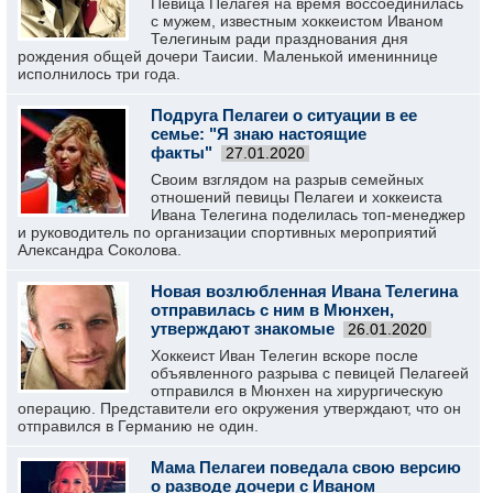
Певица Пелагея на время воссоединилась
с мужем, известным хоккеистом Иваном
Телегиным ради празднования дня
рождения общей дочери Таисии. Маленькой имениннице
исполнилось три года.
Подруга Пелагеи о ситуации в ее
семье: "Я знаю настоящие
факты"
27.01.2020
Своим взглядом на разрыв семейных
отношений певицы Пелагеи и хоккеиста
Ивана Телегина поделилась топ-менеджер
и руководитель по организации спортивных мероприятий
Александра Соколова.
Новая возлюбленная Ивана Телегина
отправилась с ним в Мюнхен,
утверждают знакомые
26.01.2020
Хоккеист Иван Телегин вскоре после
объявленного разрыва с певицей Пелагеей
отправился в Мюнхен на хирургическую
операцию. Представители его окружения утверждают, что он
отправился в Германию не один.
Мама Пелагеи поведала свою версию
о разводе дочери с Иваном