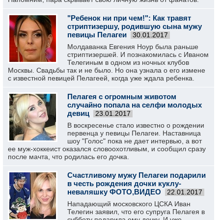
"Ребенок ни при чем!": Как травят
стриптизершу, родившую сына мужу
певицы Пелагеи
30.01.2017
Молдаванка Евгения Ноур была раньше
стриптизершей. И познакомилась с Иваном
Телегиным в одном из ночных клубов
Москвы. Свадьбы так и не было. Но она узнала о его измене
с известной певицей Пелагеей, когда уже ждала ребенка.
Пелагея с огромным животом
случайно попала на селфи молодых
девиц
23.01.2017
В воскресенье стало известно о рождении
первенца у певицы Пелагеи. Наставница
шоу "Голос" пока не дает интервью, а вот
ее муж-хоккеист оказался словоохотливым, и сообщил сразу
после мачта, что родилась его дочка.
Счастливому мужу Пелагеи подарили
в честь рождения дочки куклу-
неваляшку ФОТО,ВИДЕО
22.01.2017
Нападающий московского ЦСКА Иван
Телегин заявил, что его супруга Пелагея в
субботу подарила ему дочку. И уже