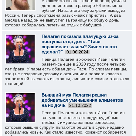
У хоккеиста Ивана Телегина обнаружился
долг по ипотеке в размере 64 миллиона
рублей. Из-за этого ему закрыли выезд из
России. Теперь спортсмена разыскивают приставы. А два
месяца назад он не выпустил за границу их общую дочь,
которая собиралась лететь на отдых с бабушкой.
Пелагея показала плачущую из-за
поступка отца дочь: "Тася
спрашивает: зачем? Зачем он это
сделал?"
01.06.2024
Певица Пелагея и хоккеист Иван Телегин
развелись еще в 2020 году после четырех
лет брака. У пары есть общая дочь Тася. По словам певицы,
отец не поздравил девочку с окончанием первого класса и
запретил ей выезжать из страны, лишив тем самым отдыха за
границей.
Бывший муж Пелагеи решил
добиваться уменьшения алиментов
на их дочь
21.10.2022
Певица Пелагея и хоккеист Иван Телегин
вот уже несколько лет ведут судебные
тяжбы. К имущественным вопросам,
которые бывшие супруги пытаются решить в суде, недавно
добавились новые. Как стало известно, хоккеист собирается