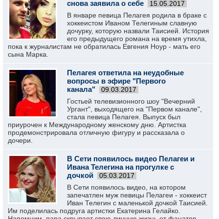
снова заявила о себе
15.05.2017
В январе певица Пелагея родила в браке с
хоккеистом Иваном Телегиным славную
дочурку, которую назвали Таисией. История
его предыдущего романа на время утихла,
пока к журналистам не обратилась Евгения Ноур - мать его
сына Марка.
Пелагея ответила на неудобные
вопросы в эфире "Первого
канала"
09.03.2017
Гостьей телевизионного шоу "Вечерний
Ургант", выходящего на "Первом канале",
стала певица Пелагея. Выпуск был
приурочен к Международному женскому дню. Артистка
продемонстрировала отличную фигуру и рассказала о
дочери.
В Сети появилось видео Пелагеи и
Ивана Телегина на прогулке с
дочкой
05.03.2017
В Сети появилось видео, на котором
запечатлен муж певицы Пелагеи - хоккеист
Иван Телегин с маленькой дочкой Таисией.
Им поделилась подруга артистки Екатерина Гелайко.
Напомним, пара скрывает свою личную жизнь от фанатов.