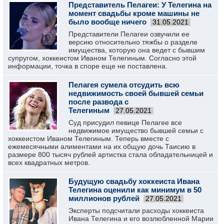
Представитель Пелагеи: У Телегина на
момент свадьбы кроме машины не
было вообще ничего
31.05.2021
Представители Пелагеи озвучили ее
версию относительно тяжбы о разделе
имущества, которую она ведет с бывшим
супругом, хоккеистом Иваном Телегиным. Согласно этой
информации, точка в споре еще не поставлена.
Пелагея сумела отсудить всю
недвижимость своей бывшей семьи
после развода с
Телегиным
27.05.2021
Суд присудил певице Пелагее все
недвижимое имущество бывшей семьи с
хоккеистом Иваном Телегиным. Теперь вместе с
ежемесячными алиментами на их общую дочь Таисию в
размере 800 тысяч рублей артистка стала обладательницей и
всех квадратных метров.
Будущую свадьбу хоккеиста Ивана
Телегина оценили как минимум в 50
миллионов рублей
27.05.2021
Эксперты подсчитали расходы хоккеиста
Ивана Телегина и его возлюбленной Марии