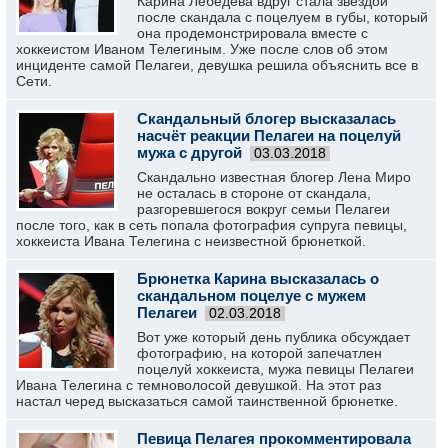
Карина Лебедева вдруг стала звездой
после скандала с поцелуем в губы, который
она продемонстрировала вместе с
хоккеистом Иваном Телегиным. Уже после слов об этом
инциденте самой Пелагеи, девушка решила объяснить все в
Сети.
Скандальный блогер высказалась
насчёт реакции Пелагеи на поцелуй
мужа с другой
03.03.2018
Скандально известная блогер Лена Миро
не осталась в стороне от скандала,
разгоревшегося вокруг семьи Пелагеи
после того, как в сеть попала фотография супруга певицы,
хоккеиста Ивана Телегина с неизвестной брюнеткой.
Брюнетка Карина высказалась о
скандальном поцелуе с мужем
Пелагеи
02.03.2018
Вот уже который день публика обсуждает
фотографию, на которой запечатлен
поцелуй хоккеиста, мужа певицы Пелагеи
Ивана Телегина с темноволосой девушкой. На этот раз
настал черед высказаться самой таинственной брюнетке.
Певица Пелагея прокомментировала