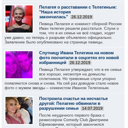
Пелагея о расставании с Телегиным:
"Наша история
закончилась"
26.12.2019
Певица Пелагея и хоккеист сборной России
Иван телегин решили расстаться. Слухи о
том, что в их семье не всё гладко, ходят
уже давно, но теперь о разрыве объявлено официально.
Заявление было опубликовано на странице певицы.
Спутницу Ивана Телегина на новом
фото посчитали в соцсетях его новой
избранницей
26.12.2019
Певица Пелагея утверждает, что в ее семье
все хорошо, несмотря на домыслы
сплетников. Но тревожные слухи упорно
появляются снова и снова. На сей раз доводом стало новое
фото с мужем звезды – хоккеистом Иваном Телегиным.
Построила счастье на несчастье
другой: Пелагею обвинили в
разрушении семьи
14.07.2019
После неудачного первого брака с
режиссером Comedy Club Дмитрием
Ефимовичем, который закончился