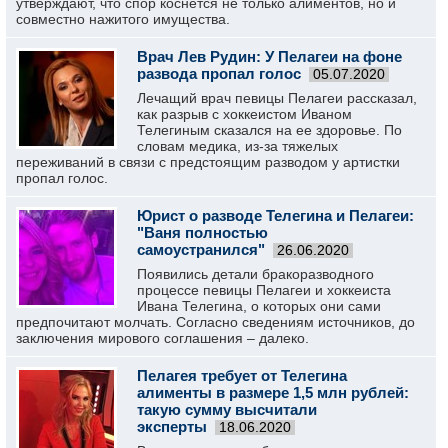
утверждают, что спор коснется не только алиментов, но и
совместно нажитого имущества.
Врач Лев Рудин: У Пелагеи на фоне
развода пропал голос
05.07.2020
Лечащий врач певицы Пелагеи рассказал,
как разрыв с хоккеистом Иваном
Телегиным сказался на ее здоровье. По
словам медика, из-за тяжелых
переживаний в связи с предстоящим разводом у артистки
пропал голос.
Юрист о разводе Телегина и Пелагеи:
"Ваня полностью
самоустранился"
26.06.2020
Появились детали бракоразводного
процессе певицы Пелагеи и хоккеиста
Ивана Телегина, о которых они сами
предпочитают молчать. Согласно сведениям источников, до
заключения мирового соглашения – далеко.
Пелагея требует от Телегина
алименты в размере 1,5 млн рублей:
такую сумму высчитали
эксперты
18.06.2020