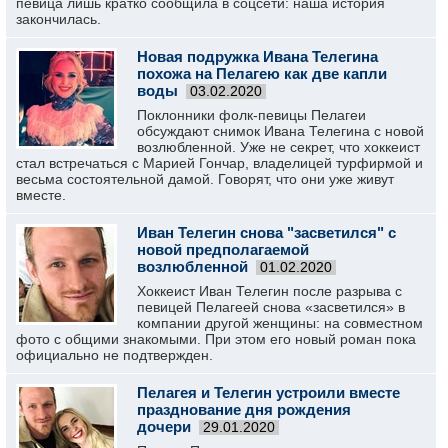
певица лишь кратко сообщила в соцсети: наша история
закончилась.
Новая подружка Ивана Телегина
похожа на Пелагею как две капли
воды
03.02.2020
Поклонники фолк-певицы Пелагеи
обсуждают снимок Ивана Телегина с новой
возлюбленной. Уже не секрет, что хоккеист
стал встречаться с Марией Гончар, владелицей турфирмой и
весьма состоятельной дамой. Говорят, что они уже живут
вместе.
Иван Телегин снова "засветился" с
новой предполагаемой
возлюбленной
01.02.2020
Хоккеист Иван Телегин после разрыва с
певицей Пелагеей снова «засветился» в
компании другой женщины: на совместном
фото с общими знакомыми. При этом его новый роман пока
официально не подтвержден.
Пелагея и Телегин устроили вместе
празднование дня рождения
дочери
29.01.2020