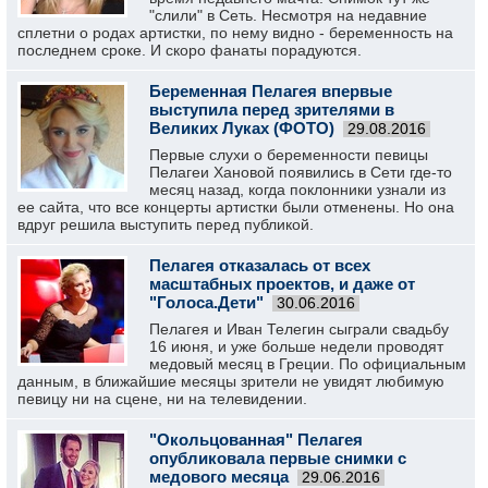
"слили" в Сеть. Несмотря на недавние
сплетни о родах артистки, по нему видно - беременность на
последнем сроке. И скоро фанаты порадуются.
Беременная Пелагея впервые
выступила перед зрителями в
Великих Луках (ФОТО)
29.08.2016
Первые слухи о беременности певицы
Пелагеи Хановой появились в Сети где-то
месяц назад, когда поклонники узнали из
ее сайта, что все концерты артистки были отменены. Но она
вдруг решила выступить перед публикой.
Пелагея отказалась от всех
масштабных проектов, и даже от
"Голоса.Дети"
30.06.2016
Пелагея и Иван Телегин сыграли свадьбу
16 июня, и уже больше недели проводят
медовый месяц в Греции. По официальным
данным, в ближайшие месяцы зрители не увидят любимую
певицу ни на сцене, ни на телевидении.
"Окольцованная" Пелагея
опубликовала первые снимки с
медового месяца
29.06.2016