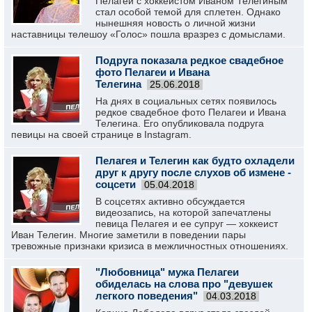
Пелагеи с хоккеистом Иваном Телегиным
стал особой темой для сплетен. Однако
нынешняя новость о личной жизни
наставницы телешоу «Голос» пошла вразрез с домыслами.
Подруга показала редкое свадебное
фото Пелагеи и Ивана
Телегина
25.06.2018
На днях в социальных сетях появилось
редкое свадебное фото Пелагеи и Ивана
Телегина. Его опубликовала подруга
певицы на своей странице в Instagram.
Пелагея и Телегин как будто охладели
друг к другу после слухов об измене -
соцсети
05.04.2018
В соцсетях активно обсуждается
видеозапись, на которой запечатлены
певица Пелагея и ее супруг — хоккеист
Иван Телегин. Многие заметили в поведении пары
тревожные признаки кризиса в межличностных отношениях.
"Любовница" мужа Пелагеи
обиделась на слова про "девушек
легкого поведения"
04.03.2018