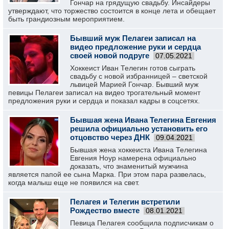
Гончар на грядущую свадьбу. Инсайдеры
утверждают, что торжество состоится в конце лета и обещает
быть грандиозным мероприятием.
Бывший муж Пелагеи записал на
видео предложение руки и сердца
своей новой подруге
07.05.2021
Хоккеист Иван Телегин готов сыграть
свадьбу с новой избранницей – светской
львицей Марией Гончар. Бывший муж
певицы Пелагеи записал на видео трогательный момент
предложения руки и сердца и показал кадры в соцсетях.
Бывшая жена Ивана Телегина Евгения
решила официально установить его
отцовство через ДНК
09.04.2021
Бывшая жена хоккеиста Ивана Телегина
Евгения Ноур намерена официально
доказать, что знаменитый мужчина
является папой ее сына Марка. При этом пара развелась,
когда малыш еще не появился на свет.
Пелагея и Телегин встретили
Рождество вместе
08.01.2021
Певица Пелагея сообщила подписчикам о