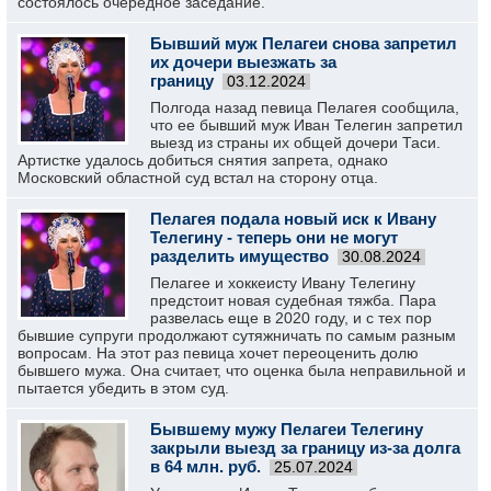
состоялось очередное заседание.
Бывший муж Пелагеи снова запретил
их дочери выезжать за
границу
03.12.2024
Полгода назад певица Пелагея сообщила,
что ее бывший муж Иван Телегин запретил
выезд из страны их общей дочери Таси.
Артистке удалось добиться снятия запрета, однако
Московский областной суд встал на сторону отца.
Пелагея подала новый иск к Ивану
Телегину - теперь они не могут
разделить имущество
30.08.2024
Пелагее и хоккеисту Ивану Телегину
предстоит новая судебная тяжба. Пара
развелась еще в 2020 году, и с тех пор
бывшие супруги продолжают сутяжничать по самым разным
вопросам. На этот раз певица хочет переоценить долю
бывшего мужа. Она считает, что оценка была неправильной и
пытается убедить в этом суд.
Бывшему мужу Пелагеи Телегину
закрыли выезд за границу из-за долга
в 64 млн. руб.
25.07.2024