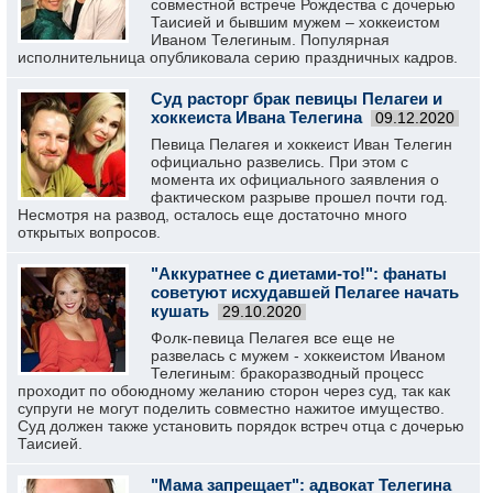
совместной встрече Рождества с дочерью
Таисией и бывшим мужем – хоккеистом
Иваном Телегиным. Популярная
исполнительница опубликовала серию праздничных кадров.
Суд расторг брак певицы Пелагеи и
хоккеиста Ивана Телегина
09.12.2020
Певица Пелагея и хоккеист Иван Телегин
официально развелись. При этом с
момента их официального заявления о
фактическом разрыве прошел почти год.
Несмотря на развод, осталось еще достаточно много
открытых вопросов.
"Аккуратнее с диетами-то!": фанаты
советуют исхудавшей Пелагее начать
кушать
29.10.2020
Фолк-певица Пелагея все еще не
развелась с мужем - хоккеистом Иваном
Телегиным: бракоразводный процесс
проходит по обоюдному желанию сторон через суд, так как
супруги не могут поделить совместно нажитое имущество.
Суд должен также установить порядок встреч отца с дочерью
Таисией.
"Мама запрещает": адвокат Телегина