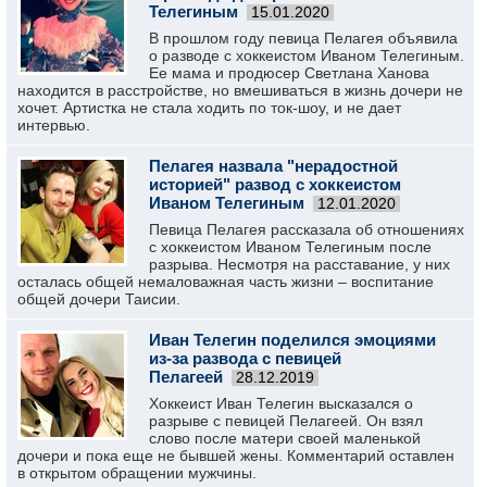
Телегиным
15.01.2020
В прошлом году певица Пелагея объявила
о разводе с хоккеистом Иваном Телегиным.
Ее мама и продюсер Светлана Ханова
находится в расстройстве, но вмешиваться в жизнь дочери не
хочет. Артистка не стала ходить по ток-шоу, и не дает
интервью.
Пелагея назвала "нерадостной
историей" развод с хоккеистом
Иваном Телегиным
12.01.2020
Певица Пелагея рассказала об отношениях
с хоккеистом Иваном Телегиным после
разрыва. Несмотря на расставание, у них
осталась общей немаловажная часть жизни – воспитание
общей дочери Таисии.
Иван Телегин поделился эмоциями
из-за развода с певицей
Пелагеей
28.12.2019
Хоккеист Иван Телегин высказался о
разрыве с певицей Пелагеей. Он взял
слово после матери своей маленькой
дочери и пока еще не бывшей жены. Комментарий оставлен
в открытом обращении мужчины.