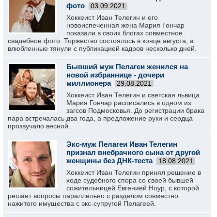
фото
03.09.2021
Хоккеист Иван Телегин и его
новоиспеченная жена Мария Гончар
показали в своих блогах совместное
свадебное фото. Торжество состоялось в конце августа, а
влюбленные тянули с публикацией кадров несколько дней.
Бывший муж Пелагеи женился на
новой избраннице - дочери
миллионера
29.08.2021
Хоккеист Иван Телегин и светская львица
Мария Гончар расписались в одном из
загсов Подмосковья. До регистрации брака
пара встречалась два года, а предложение руки и сердца
прозвучало весной.
Экс-муж Пелагеи Иван Телегин
признал внебрачного сына от другой
женщины без ДНК-теста
18.08.2021
Хоккеист Иван Телегин принял решение в
ходе судебного спора со своей бывшей
сожительницей Евгенией Ноур, с которой
решает вопросы параллельно с разделом совместно
нажитого имущества с экс-супругой Пелагеей.