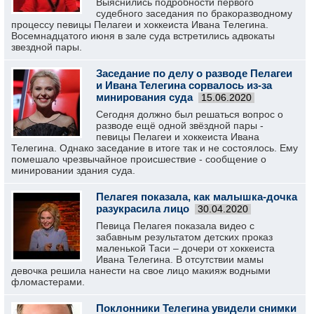
Выяснились подробности первого
судебного заседания по бракоразводному
процессу певицы Пелагеи и хоккеиста Ивана Телегина.
Восемнадцатого июня в зале суда встретились адвокаты
звездной пары.
Заседание по делу о разводе Пелагеи
и Ивана Телегина сорвалось из-за
минирования суда
15.06.2020
Сегодня должно был решаться вопрос о
разводе ещё одной звёздной пары -
певицы Пелагеи и хоккеиста Ивана
Телегина. Однако заседание в итоге так и не состоялось. Ему
помешало чрезвычайное происшествие - сообщение о
минировании здания суда.
Пелагея показала, как малышка-дочка
разукрасила лицо
30.04.2020
Певица Пелагея показала видео с
забавным результатом детских проказ
маленькой Таси – дочери от хоккеиста
Ивана Телегина. В отсутствии мамы
девочка решила нанести на свое лицо макияж водными
фломастерами.
Поклонники Телегина увидели снимки