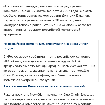
«Роскомос» планирует, что запуск еще двух ракет-
носителей «Союз-5» состоится летом 2027 года. Об этом
сообщил гендиректор госкорпорации Дмитрий Баканов.
Первый запуск ракеты состоялся 30 апреля. Денис
Мантуров говорил ранее, что именно «Союз-5» остается
приоритетным проектом российской космической
программы.
На российском сегменте МКС обнаружили два места утечки
воздуха
В «Роскосмосе» сообщили, что на российском сегменте
МКС обнаружили два места утечки воздуха. NASA
предписало экипажу Международной космической станции
на время ремонта укрыться в пристыкованном корабле
Crew Dragon, надеть скафандры и были готовым к
возможной экстренной эвакуации.
Ракета компании Безоса взорвалась во время испытаний
Ракета-носитель New Glenn компании Blue Origin Джеффа
Безоса взорвалась во время испытаний силовой установки
на стартовом комплексе на мысе Канаверал во Флориде.