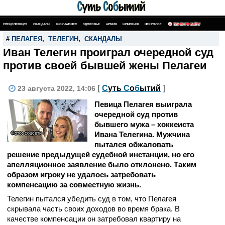
СПЕЦОПЕРАЦИЯ
СКАНДАЛЫ
ШОУ-БИЗНЕС
ЗДОРОВЬЕ
АРМИЯ
ШПИОНАЖ
НЕКРОЛОГ
ПОИСК ПО САЙТУ
#
ПЕЛАГЕЯ
,
ТЕЛЕГИН
,
СКАНДАЛЫ
Иван Телегин проиграл очередной суд
против своей бывшей жены Пелагеи
[
С
уть
С
о
б
ытий
]
23 августа 2022, 14:06
Певица Пелагея выиграла
очередной суд против
бывшего мужа – хоккеиста
Ивана Телегина. Мужчина
Фото: соцсети
пытался обжаловать
решение предыдущей судебной инстанции, но его
апелляционное заявление было отклонено. Таким
образом игроку не удалось затребовать
компенсацию за совместную жизнь.
Телегин пытался убедить суд в том, что Пелагея
скрывала часть своих доходов во время брака. В
качестве компенсации он затребовал квартиру на