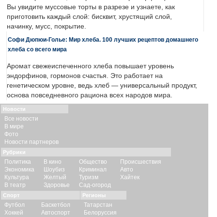
Вы увидите муссовые торты в разрезе и узнаете, как
приготовить каждый слой: бисквит, хрустящий слой,
начинку, мусс, покрытие.
Софи Дюпюи-Голье: Мир хлеба. 100 лучших рецептов домашнего
хлеба со всего мира
Аромат свежеиспеченного хлеба повышает уровень
эндорфинов, гормонов счастья. Это работает на
генетическом уровне, ведь хлеб — универсальный продукт,
основа повседневного рациона всех народов мира.
Новости
Все новости
В мире
Фото
Новости партнеров
Рубрики
Политика
В кино
Общество
Происшествия
Экономика
Шоубиз
Криминал
Авто
Культура
Желтый
Туризм
Хайтек
В театр
Здоровье
Сад-огород
Спорт
Регионы
Футбол
Баскетбол
Татарстан
Хоккей
Автоспорт
Белоруссия