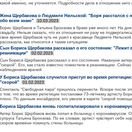
какой именно, не уточняется. Подробности дела в отношении него 
Жена Щербакова о Людмиле Нильской: "Боря расстался с не
обо всем знаю"
10.03.2023
Борис Щербаков и Татьяна Бронзова в браке уже много лет. На дн
свадьбу. Нельзя сказать, что их отношения ни разу не подвергали
свое время Щербаков чуть не ушел к красавице Людмите Нильской.
рассказала, как относится к таким ситуациям.
Сын Бориса Щербакова рассказал о его состоянии: "Лежит 
реанимации"
02.02.2023
Сын Бориса Щербакова рассказал о его состоянии. Накануне актер
"скорой". Его, как стало известно поместили в реанимацию. Сейчас
наблюдением врачей.
У Бориса Щербакова случился приступ во время репетиции:
"скорой"
01.02.2023
Спектакль "Свободная пара" пришлось перенести. Вскоре после э
о том, что во время репетиции постановки 73-летнему артисту Бор
плохо. По данным инсайдеров, его увезли в карете "скорой помощи
Бориса Щербакова вновь госпитализировали с коронавиру
Актер Борис Щербаков вновь попал в больницу с коронавирусом. О
супруга Татьяна Бронзова. По ее словам, артист чувствует себя хо
скором времени покинуть стены больницы.