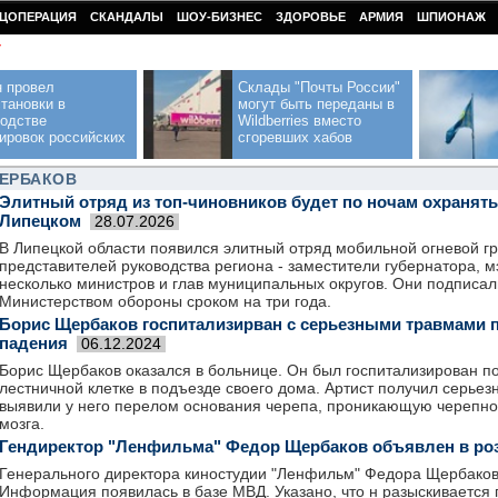
ЦОПЕРАЦИЯ
СКАНДАЛЫ
ШОУ-БИЗНЕС
ЗДОРОВЬЕ
АРМИЯ
ШПИОНАЖ
У
н провел
Склады "Почты России"
тановки в
могут быть переданы в
водстве
Wildberries вместо
ировок российских
сгоревших хабов
ЩЕРБАКОВ
Элитный отряд из топ-чиновников будет по ночам охранять
Липецком
28.07.2026
В Липецкой области появился элитный отряд мобильной огневой гр
представителей руководства региона - заместители губернатора, м
несколько министров и глав муниципальных округов. Они подписал
Министерством обороны сроком на три года.
Борис Щербаков госпитализирван с серьезными травмами 
падения
06.12.2024
Борис Щербаков оказался в больнице. Он был госпитализирован п
лестничной клетке в подъезде своего дома. Артист получил серьез
выявили у него перелом основания черепа, проникающую черепно
мозга.
Гендиректор "Ленфильма" Федор Щербаков объявлен в ро
Генерального директора киностудии "Ленфильм" Федора Щербаков
Информация появилась в базе МВД. Указано, что н разыскивается п