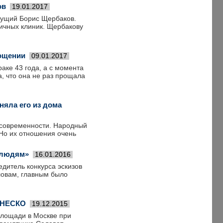
ов
19.01.2017
едущий Борис Щербаков.
личных клиник. Щербакову
рощении
09.01.2017
аке 43 года, а с момента
, что она не раз прощала
няла его из дома
 современности. Народный
 Но их отношения очень
 людям»
16.01.2016
дитель конкурса эскизов
ловам, главным было
 ЮНЕСКО
19.12.2015
лощади в Москве при