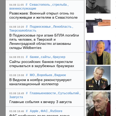
#
Севастополь
, стрельба
,
04.08 11:05
военнослужащие
Развожаев: Военный открыл огонь по
сослуживцам и жителям в Севастополе
#
Подмосковье
, Ленобласть
,
04.08 10:20
Тверскаяобласть
В Подмосковье при атаке БПЛА погибли
пять человек, в Тверской и
Ленинградской областях атакованы
склады Wildberries
#
банки
, сайты
, браузер
04.08 09:31
Сайты российских банков перестали
открываться в зарубежных браузерах
#
МО
, Воробьев
, Видное
03.08 19:08
В Видном в ноябре реконструируют
канализационный коллектор
#
Главныеновости
, Сутьсобытий
,
03.08 18:49
3августа
Главные события к вечеру 3 августа
#
Apple
, ФАС
, RuStore
03.08 18:46
ФАС возбудила дело против давно