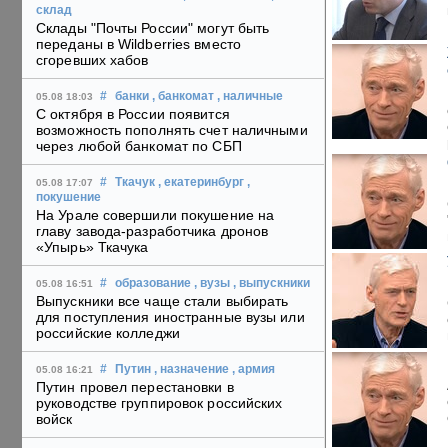
склад
Склады "Почты России" могут быть
переданы в Wildberries вместо
сгоревших хабов
#
банки
, банкомат
, наличные
05.08 18:03
С октября в России появится
возможность пополнять счет наличными
через любой банкомат по СБП
#
Ткачук
, екатеринбург
,
05.08 17:07
покушение
На Урале совершили покушение на
главу завода-разработчика дронов
«Упырь» Ткачука
#
образование
, вузы
, выпускники
05.08 16:51
Выпускники все чаще стали выбирать
для поступления иностранные вузы или
российские колледжи
#
Путин
, назначение
, армия
05.08 16:21
Путин провел перестановки в
руководстве группировок российских
войск