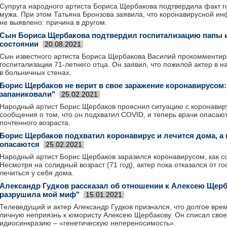
Супруга народного артиста Бориса Щербакова подтвердила факт г
мужа. При этом Татьяна Бронзова заявила, что коронавирусной ин
не выявлено: причина в другом.
Сын Бориса Щербакова подтвердил госпитализацию папы и 
состоянии
20.08.2021
Сын известного артиста Бориса Щербакова Василий прокомменти
госпитализации 71-летнего отца. Он заявил, что пожилой актер в 
в больничных стенах.
Борис Щербаков не верит в свое заражение коронавирусом:
запаниковали"
25.02.2021
Народный артист Борис Щербаков прояснил ситуацию с коронави
сообщения о том, что он подхватил COVID, и теперь врачи опасают
почтенного возраста.
Борис Щербаков подхватил коронавирус и лечится дома, а в
опасаются
25.02.2021
Народный артист Борис Щербаков заразился коронавирусом, как с
Несмотря на солидный возраст (71 год), актер пока отказался от г
лечиться у себя дома.
Александр Гудков рассказал об отношении к Алексею Щерба
разрушила мой миф"
15.01.2021
Телеведущий и актер Александр Гудков признался, что долгое вр
личную неприязнь к юмористу Алексею Щербакову. Он списал сво
идиосинкразию – «генетическую непереносимость».