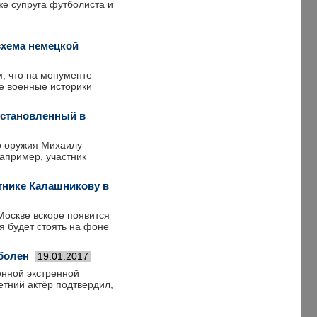
же супруга футболиста и
схема немецкой
, что на монументе
е военные историки
установленный в
го оружия Михаилу
например, участник
тнике Калашникову в
Москве вскоре появится
 будет стоять на фоне
 болен
19.01.2017
енной экстренной
етний актёр подтвердил,