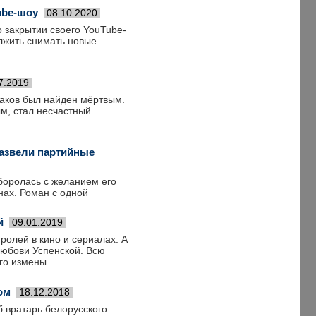
ube-шоу
08.10.2020
 закрытии своего YouTube-
олжить снимать новые
7.2019
баков был найден мёртвым.
м, стал несчастный
развели партийные
 боролась с желанием его
нах. Роман с одной
й
09.01.2019
ролей в кино и сериалах. А
Любови Успенской. Всю
го измены.
ом
18.12.2018
б вратарь белорусского