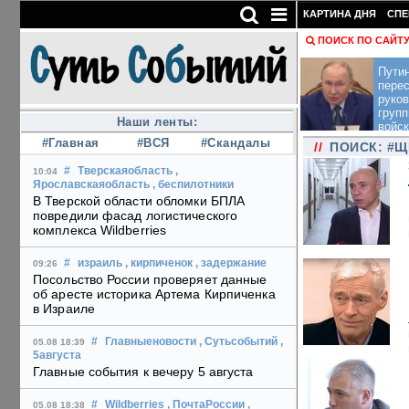
КАРТИНА ДНЯ
СПЕ
ПОИСК ПО САЙТ
Пути
перес
руко
групп
Наши ленты:
войск
#Главная
#ВСЯ
#Скандалы
//
ПОИСК: #
#
Тверскаяобласть
,
10:04
Ярославскаяобласть
, беспилотники
В Тверской области обломки БПЛА
повредили фасад логистического
комплекса Wildberries
#
израиль
, кирпиченок
, задержание
09:26
Посольство России проверяет данные
об аресте историка Артема Кирпиченка
в Израиле
#
Главныеновости
, Сутьсобытий
,
05.08 18:39
5августа
Главные события к вечеру 5 августа
#
Wildberries
, ПочтаРоссии
,
05.08 18:38