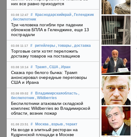
них все равно приходится
#
Краснодарскийкрай
, Геленджик
03.08 12:47
, беспилотник
Три человека погибли при падении
обломков БПЛА в Геленджике, еще 13
пострадали
#
ритейлеры
, товары
, доставка
03.08 11:17
Торговые сети хотят переложить
доставку товаров на поставщиков
#
Трамп
, США
, Иран
03.08 10:14
Сказка про белого бычка: Трамп
анонсировал очередные переговоры
США и Ирана
#
Владимирскаяобласть
,
03.08 09:02
беспилотник
, Wildberries
Беспилотники атаковали складской
комплекс Wildberries во Владимирской
области, возник пожар
#
Москва
, взрыв
, теракт
01.08 23:51
На входе в элитный ресторан на
Кудринской площади в Москве