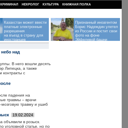
КРИМИНАЛ
НЕКРОЛОГ
КУЛЬТУРА
КНИЖНАЯ ПОЛКА
Казахстан может ввести
Признанный иноагентом
платные электронные
Борис Надеждин улетел
разрешения
из России и постит свои
на въезд в страну для
фото на фоне
иностранцев
Эйфелевой башни
 небо над
уппы. В него вошли десять
эр Липецка, а также
и контракты с
после
осле падения на
ные травмы – врачи
-мозговую травму и ушиб
зыск
19.02.2024
а объявили в розыск.
о уголовной статье, но по