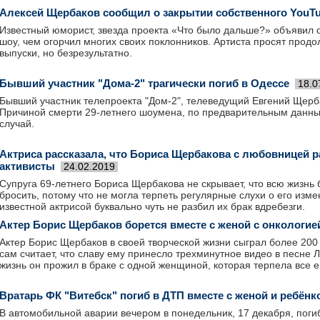
Алексей Щербаков сообщил о закрытии собственного YouT
Известный юморист, звезда проекта «Что было дальше?» объявил о
шоу, чем огорчил многих своих поклонников. Артиста просят прод
выпуски, но безрезультатно.
Бывший участник "Дома-2" трагически погиб в Одессе
18.0
Бывший участник телепроекта "Дом-2", телеведущий Евгений Щер
Причиной смерти 29-летнего шоумена, по предварительным данны
случай.
Актриса рассказала, что Бориса Щербакова с любовницей 
активисты
24.02.2019
Супруга 69-летнего Бориса Щербакова не скрывает, что всю жизнь
бросить, потому что не могла терпеть регулярные слухи о его изме
известной актрисой буквально чуть не разбил их брак вдребезги.
Актер Борис Щербаков борется вместе с женой с онкологие
Актер Борис Щербаков в своей творческой жизни сыграл более 200 
сам считает, что славу ему принесло трехминутное видео в песне 
жизнь он прожил в браке с одной женщиной, которая терпела все е
Вратарь ФК "Витебск" погиб в ДТП вместе с женой и ребёнк
В автомобильной аварии вечером в понедельник, 17 декабря, поги