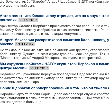
футбольного клуба "Витебск" Андрей Щербаков. В ДТП погибли так
его шестилетний сын.
Автор памятника Калашникову отрицает, что на монументе 
винтовки
22.09.2017
Архитектор Салават Щербаков прокомментировал сообщение о том
Михаилу Калашникову изображена схема немецкой винтовки. Ране
выявили лишнюю деталь в композиции монумента.
Андрей Макаревич раскритиковал памятник Калашникову, 
Москве
19.09.2017
Не так давно в Москве открылся памятник конструктору стрелково
Калашникову. Однако не всем скульптура пришлась по душе. Так, 
"Машины времени" Андрей Макаревич выступил с её критикой.
Мы окружены войсками НАТО: скульптор Щербаков о памя
центре Москвы
29.08.2017
Недалеко от Оружейного переулка посередине Садового кольца в 
семиметровый памятник Михаилу Калашникову. Конструктор оружия
половины земного шара.
Борис Щербаков опроверг сообщения о том, что он тяжело
Народный артист России Борис Щербаков опроверг слухи о собств
госпитализации в связи с тяжёлыми заболеваниями. При этом 67-л
что находится в больнице.