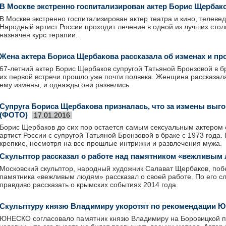
В Москве экстренно госпитализирован актер Борис Щербак
В Москве экстренно госпитализирован актер театра и кино, телев
Народный артист России проходит лечение в одной из лучших сто
назначен курс терапии.
Жена актера Бориса Щербакова рассказала об изменах и п
67-летний актер Борис Щербаков супругой Татьяной Бронзовой в бр
их первой встречи прошло уже почти полвека. Женщина рассказала
ему измены, и однажды они развелись.
Супруга Бориса Щербакова призналась, что за измены выго
(ФОТО)
17.01.2016
Борис Щербаков до сих пор остается самым сексуальным актером
артист России с супругой Татьяной Бронзовой в браке с 1973 года.
крепкие, несмотря на все прошлые интрижки и развлечения мужа.
Скульптор рассказал о работе над памятником «вежливым
Московский скульптор, народный художник Салават Щербаков, побе
памятника «вежливым людям» рассказал о своей работе. По его с
правдиво рассказать о крымских событиях 2014 года.
Скульптуру князю Владимиру укоротят по рекомендации
ЮНЕСКО согласовало памятник князю Владимиру на Боровицкой п