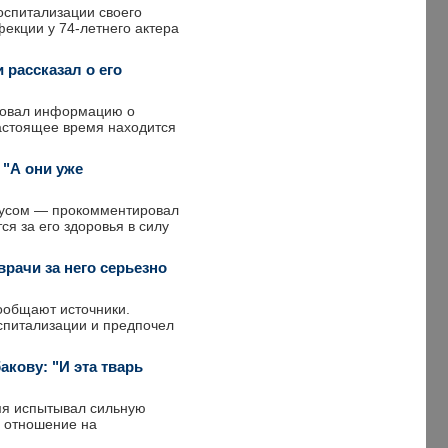
оспитализации своего
фекции у 74-летнего актера
рассказал о его
ровал информацию о
настоящее время находится
 "А они уже
русом — прокомментировал
ся за его здоровья в силу
рачи за него серьезно
ообщают источники.
оспитализации и предпочел
кову: "И эта тварь
емя испытывал сильную
е отношение на