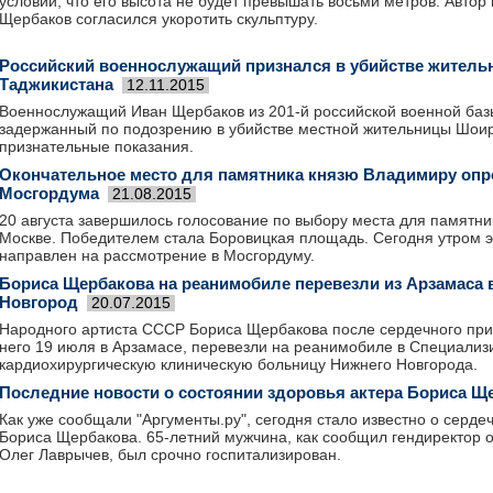
условии, что его высота не будет превышать восьми метров. Автор
Щербаков согласился укоротить скульптуру.
Российский военнослужащий признался в убийстве жител
Таджикистана
12.11.2015
Военнослужащий Иван Щербаков из 201-й российской военной баз
задержанный по подозрению в убийстве местной жительницы Шои
признательные показания.
Окончательное место для памятника князю Владимиру опр
Мосгордума
21.08.2015
20 августа завершилось голосование по выбору места для памятн
Москве. Победителем стала Боровицкая площадь. Сегодня утром э
направлен на рассмотрение в Мосгордуму.
Бориса Щербакова на реанимобиле перевезли из Арзамаса 
Новгород
20.07.2015
Народного артиста СССР Бориса Щербакова после сердечного прис
него 19 июля в Арзамасе, перевезли на реанимобиле в Специали
кардиохирургическую клиническую больницу Нижнего Новгорода.
Последние новости о состоянии здоровья актера Бориса Щ
Как уже сообщали "Аргументы.ру", сегодня стало известно о серде
Бориса Щербакова. 65-летний мужчина, как сообщил гендиректор о
Олег Лаврычев, был срочно госпитализирован.