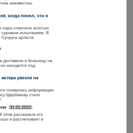
пока неизвестны.
й, когда понял, что я
ях пара отметила золотую
сь суровым испытаниям. В
 Супруга артиста
в
а доставили в больницу на
 он находится под
 актера увезли на
того появилась информация
ису Щербакову стало
".
сом
31.01.2022
б этом рассказала его
рошо и рассчитывает в