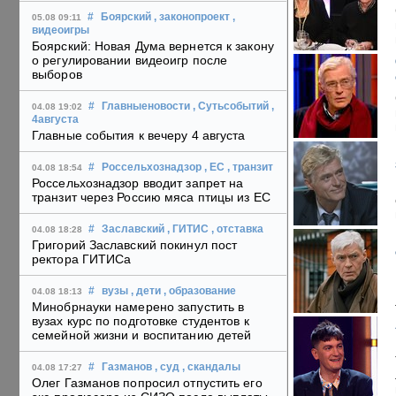
#
Боярский
, законопроект
,
05.08 09:11
видеоигры
Боярский: Новая Дума вернется к закону
о регулировании видеоигр после
выборов
#
Главныеновости
, Сутьсобытий
,
04.08 19:02
4августа
Главные события к вечеру 4 августа
#
Россельхознадзор
, ЕС
, транзит
04.08 18:54
Россельхознадзор вводит запрет на
транзит через Россию мяса птицы из ЕС
#
Заславский
, ГИТИС
, отставка
04.08 18:28
Григорий Заславский покинул пост
ректора ГИТИСа
#
вузы
, дети
, образование
04.08 18:13
Минобрнауки намерено запустить в
вузах курс по подготовке студентов к
семейной жизни и воспитанию детей
#
Газманов
, суд
, скандалы
04.08 17:27
Олег Газманов попросил отпустить его