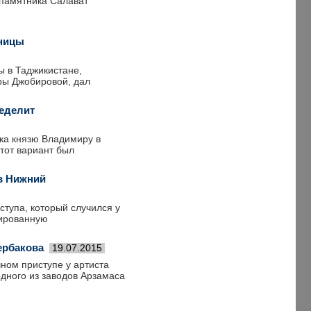
 памятника Салават
ьницы
ы в Таджикистане,
ры Джобировой, дал
еделит
ика князю Владимиру в
тот вариант был
в Нижний
тупа, который случился у
зированную
ербакова
19.07.2015
чном приступе у артиста
дного из заводов Арзамаса