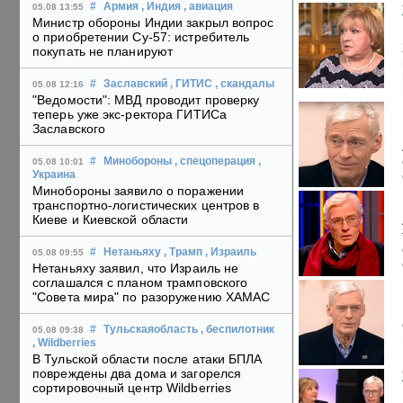
#
Армия
, Индия
, авиация
05.08 13:55
Министр обороны Индии закрыл вопрос
о приобретении Су-57: истребитель
покупать не планируют
#
Заславский
, ГИТИС
, скандалы
05.08 12:16
"Ведомости": МВД проводит проверку
теперь уже экс-ректора ГИТИСа
Заславского
#
Минобороны
, спецоперация
,
05.08 10:01
Украина
Минобороны заявило о поражении
транспортно-логистических центров в
Киеве и Киевской области
#
Нетаньяху
, Трамп
, Израиль
05.08 09:55
Нетаньяху заявил, что Израиль не
соглашался с планом трамповского
"Совета мира" по разоружению ХАМАС
#
Тульскаяобласть
, беспилотник
05.08 09:38
, Wildberries
В Тульской области после атаки БПЛА
повреждены два дома и загорелся
сортировочный центр Wildberries