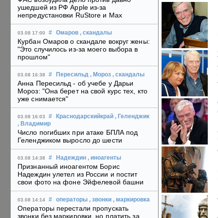
ушедшей из РФ Apple из-за
непредустановки RuStore и Max
#
Омаров
, скандалы
03.08 17:00
Курбан Омаров о скандале вокруг жены:
"Это случилось из-за моего выбора в
прошлом"
#
Пересильд
, Мороз
, скандалы
03.08 16:38
Анна Пересильд - об учебе у Дарьи
Мороз: "Она берет на свой курс тех, кто
уже снимается"
#
Краснодарскийкрай
, Геленджик
03.08 16:03
, Владимир
Число погибших при атаке БПЛА под
Геленджиком выросло до шести
#
Надеждин
, иноагенты
03.08 14:38
Признанный иноагентом Борис
Надеждин улетел из России и постит
свои фото на фоне Эйфелевой башни
#
операторы
, звонки
, маркировка
03.08 14:14
Операторы перестали пропускать
звонки без маркировки, но платить за