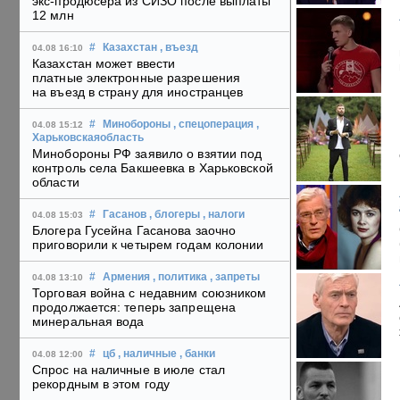
экс-продюсера из СИЗО после выплаты
12 млн
#
Казахстан
, въезд
04.08 16:10
Казахстан может ввести
платные электронные разрешения
на въезд в страну для иностранцев
#
Минобороны
, спецоперация
,
04.08 15:12
Харьковскаяобласть
Минобороны РФ заявило о взятии под
контроль села Бакшеевка в Харьковской
области
#
Гасанов
, блогеры
, налоги
04.08 15:03
Блогера Гусейна Гасанова заочно
приговорили к четырем годам колонии
#
Армения
, политика
, запреты
04.08 13:10
Торговая война с недавним союзником
продолжается: теперь запрещена
минеральная вода
#
цб
, наличные
, банки
04.08 12:00
Спрос на наличные в июле стал
рекордным в этом году