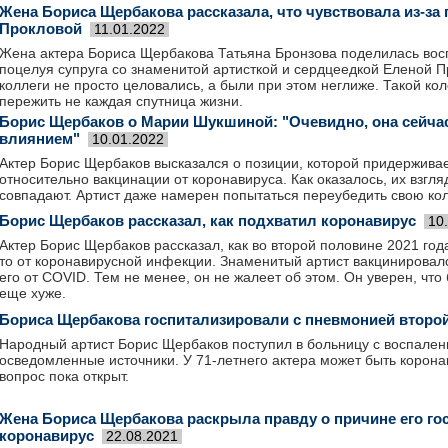
Жена Бориса Щербакова рассказала, что чувствовала из-за 
Прокловой
11.01.2022
Жена актера Бориса Щербакова Татьяна Бронзова поделилась во
поцелуя супруга со знаменитой артисткой и сердцеедкой Еленой П
коллеги не просто целовались, а были при этом неглиже. Такой ко
пережить не каждая спутница жизни.
Борис Щербаков о Марии Шукшиной: "Очевидно, она сейчас
влиянием"
10.01.2022
Актер Борис Щербаков высказался о позиции, которой придержив
относительно вакцинации от коронавируса. Как оказалось, их взгля
совпадают. Артист даже намерен попытаться переубедить свою кол
Борис Щербаков рассказал, как подхватил коронавирус
10
Актер Борис Щербаков рассказал, как во второй половине 2021 год
то от коронавирусной инфекции. Знаменитый артист вакцинировалс
его от COVID. Тем не менее, он не жалеет об этом. Он уверен, что
еще хуже.
Бориса Щербакова госпитализировали с пневмонией второй 
Народный артист Борис Щербаков поступил в больницу с воспален
осведомленные источники. У 71-летнего актера может быть корон
вопрос пока открыт.
Жена Бориса Щербакова раскрыла правду о причине его гос
коронавирус
22.08.2021