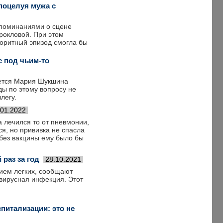
поцелуя мужа с
споминаниями о сцене
рокловой. При этом
лоритный эпизод смогла бы
 под чьим-то
ается Мария Шукшина
ды по этому вопросу не
легу.
.01.2022
а лечился то от пневмонии,
я, но прививка не спасла
 без вакцины ему было бы
раз за год
28.10.2021
ием легких, сообщают
авирусная инфекция. Этот
питализации: это не