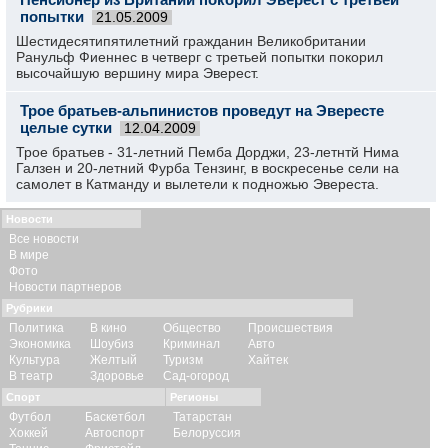
попытки
21.05.2009
Шестидесятипятилетний гражданин Великобритании
Ранульф Фиеннес в четверг с третьей попытки покорил
высочайшую вершину мира Эверест.
Трое братьев-альпинистов проведут на Эвересте
целые сутки
12.04.2009
Трое братьев - 31-летний Пемба Дорджи, 23-летнтй Нима
Галзен и 20-летний Фурба Тензинг, в воскресенье сели на
самолет в Катманду и вылетели к подножью Эвереста.
Новости
Все новости
В мире
Фото
Новости партнеров
Рубрики
Политика
В кино
Общество
Происшествия
Экономика
Шоубиз
Криминал
Авто
Культура
Желтый
Туризм
Хайтек
В театр
Здоровье
Сад-огород
Спорт
Регионы
Футбол
Баскетбол
Татарстан
Хоккей
Автоспорт
Белоруссия