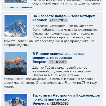
судна погиб один из пилотов. Две человека
получили ранения.
На Эвересте найдены тела четырёх
человек
24.05.2017
В палатке, установленной на Эвересте,
были найдены тела четырёх альпинистов.
Страшную находку сделали спасатели.
Среди погибших присутствовали два
туриста, совершавших восхождение и два проводника, их
сопровождавших.
В Японии скончалась первая
женщина, покорившая
Эверест
22.10.2016
Дзюнко Табэи стала первой в мире
женщиной, поднявшейся на вершину
Эвереста в 1975 году, а также
совершившей восхождения на семь высочайших вершин
шести частей света. Она скончалась в Японии на 78-м году
жизни.
Туристы из Австралии и Нидерландов
погибли при спуске с
Эвереста
22.05.2016