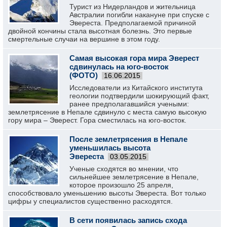
Турист из Нидерландов и жительница
Австралии погибли накануне при спуске с
Эвереста. Предполагаемой причиной
двойной кончины стала высотная болезнь. Это первые
смертельные случаи на вершине в этом году.
Самая высокая гора мира Эверест
сдвинулась на юго-восток
(ФОТО)
16.06.2015
Исследователи из Китайского института
геологии подтвердили шокирующий факт,
ранее предполагавшийся учеными:
землетрясение в Непале сдвинуло с места самую высокую
гору мира – Эверест. Гора сместилась на юго-восток.
После землетрясения в Непале
уменьшилась высота
Эвереста
03.05.2015
Ученые сходятся во мнении, что
сильнейшее землетрясение в Непале,
которое произошло 25 апреля,
способствовало уменьшению высоты Эвереста. Вот только
цифры у специалистов существенно расходятся.
В сети появилась запись схода