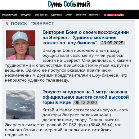
СПЕЦОПЕРАЦИЯ
СКАНДАЛЫ
ШОУ-БИЗНЕС
ЗДОРОВЬЕ
АРМИЯ
ШПИОНАЖ
НЕКРОЛОГ
ПОИСК ПО САЙТУ
//
ПОИСК: #ЭВЕРЕСТ
Виктория Боня о своем восхождении
на Эверест: "Удивило молчание
коллег по шоу-бизнесу"
23.05.2025
Виктория Боня несколько дней назад
осуществила свою мечту — ей удалось
взойти на Эверест. Она делилась, с какими
трудностями и опасностями пришлось столкнуться на пути к
вершине. Однако её поступок оказался практически
незамеченным другими представителями шоу-бизнеса, что
неприятно удивило телезвезду.
Эверест «подрос» на 1 метр: названа
официальная высота самой высокой
горы в мире
08.12.2020
Китай и Непал согласовали новую высоту
для горы Эверест, положив конец
десятилетнему спору. Теперь высота
Эвереста считается равной 29 032 фута (8848,86 м), что
немного больше измерений непальских и китайских
геодезистов.