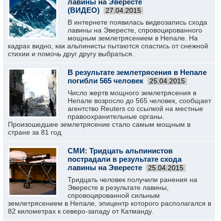
лавины на Эвересте
(ВИДЕО)
27.04.2015
В интернете появилась видеозапись схода
лавины на Эвересте, спровоцированного
мощным землетрясением в Непале. На
кадрах видно, как альпинисты пытаются спастись от снежной
стихии и помочь друг другу выбраться.
В результате землетрясения в Непале
погибли 565 человек
25.04.2015
Число жертв мощного землетрясения в
Непале возросло до 565 человек, сообщает
агентство Reuters со ссылкой на местные
правоохранительные органы.
Произошедшее землетрясение стало самым мощным в
стране за 81 год.
СМИ: Тридцать альпинистов
пострадали в результате схода
лавины на Эвересте
25.04.2015
Тридцать человек получили ранения на
Эвересте в результате лавины,
спровоцированной сильным
землетрясением в Непале, эпицентр которого располагался в
82 километрах к северо-западу от Катманду.