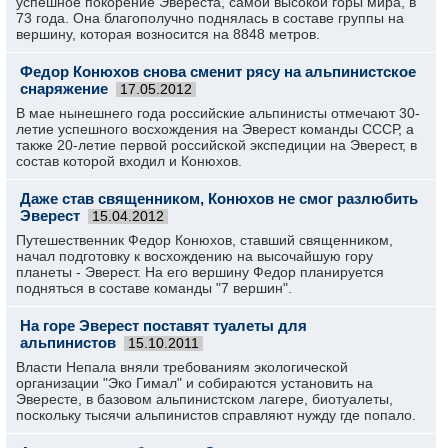
успешное покорение Эвереста, самой высокой горы мира, в
73 года. Она благополучно поднялась в составе группы на
вершину, которая возносится на 8848 метров.
Федор Конюхов снова сменит рясу на альпинистское
снаряжение
17.05.2012
В мае нынешнего года российские альпинисты отмечают 30-
летие успешного восхождения на Эверест команды СССР, а
также 20-летие первой российской экспедиции на Эверест, в
состав которой входил и Конюхов.
Даже став священником, Конюхов не смог разлюбить
Эверест
15.04.2012
Путешественник Федор Конюхов, ставший священником,
начал подготовку к восхождению на высочайшую гору
планеты - Эверест. На его вершину Федор планируется
подняться в составе команды "7 вершин".
На горе Эверест поставят туалеты для
альпинистов
15.10.2011
Власти Непала вняли требованиям экологической
организации "Эко Гимал" и собираются установить на
Эвересте, в базовом альпинистском лагере, биотуалеты,
поскольку тысячи альпинистов справляют нужду где попало.