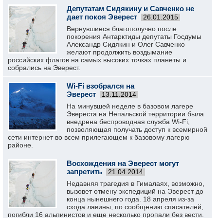
Депутатам Сидякину и Савченко не
дает покоя Эверест
26.01.2015
Вернувшиеся благополучно после
покорения Антарктиды депутаты Госдумы
Александр Сидякин и Олег Савченко
желают продолжить воздымание
российских флагов на самых высоких точках планеты и
собрались на Эверест.
Wi-Fi взобрался на
Эверест
13.11.2014
На минувшей неделе в базовом лагере
Эвереста на Непальской территории была
внедрена беспроводная служба Wi-Fi,
позволяющая получать доступ к всемирной
сети интернет во всем прилегающем к базовому лагерю
районе.
Восхождения на Эверест могут
запретить
21.04.2014
Недавняя трагедия в Гималаях, возможно,
вызовет отмену экспедиций на Эверест до
конца нынешнего года. 18 апреля из-за
схода лавины, по сообщению спасателей,
погибли 16 альпинистов и еще несколько пропали без вести.