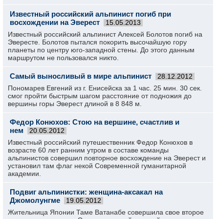
Известный российский альпинист погиб при
восхождении на Эверест
15.05.2013
Известный российский альпинист Алексей Болотов погиб на
Эвересте. Болотов пытался покорить высочайшую гору
планеты по центру юго-западной стены. До этого данным
маршрутом не пользовался никто.
Самый выносливый в мире альпинист
28.12.2012
Пономарев Евгений из г. Енисейска за 1 час. 25 мин. 30 сек.
смог пройти быстрым шагом расстояние от подножия до
вершины горы Эверест длиной в 8 848 м.
Федор Конюхов: Стою на вершине, счастлив и
нем
20.05.2012
Известный российский путешественник Федор Конюхов в
возрасте 60 лет ранним утром в составе команды
альпинистов совершил повторное восхождение на Эверест и
установил там флаг некой Современной гуманитарной
академии.
Подвиг альпинистки: женщина-аксакал на
Джомолунгме
19.05.2012
Жительница Японии Таме Ватанабе совершила свое второе