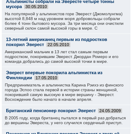
Альпинисты собрали на Эвересте четыре тонны
мусора
30.05.2010
На популярной у альпинистов горе Эверест (Джомолунгма)
высотой 8,848 м над уровнем моря добровольцы собрали
более 4 тонн бытового мусора. За три месяца они очистили
северный склон самой высокой горы в мире. С
13-летний американец первым из подростков
покорил Эверест
22.05.2010
Американский мальчик в 13 лет стал самым первым
подростком, покорившим Эверест. Джордан Ромеро и его
команда добрались до самой высокой точки в мире.
Эверест впервые покорила альпинистка из
Финляндии
17.05.2010
Предприниматель и альпинистка Карина Рэихэ из финского
города Эспоо стала первой в истории страны женщиной,
покорившей самую высокую в мире вершину - Эверест.
Восхождение было начато в начале апреля.
Британский пенсионер покорил Эверест
24.05.2009
В 2005 году, когда британец пытался в первый раз добраться
до вершины Эвереста, у него случился сердечный приступ.
Пенсионер из Британии покорил Эверест с третьей