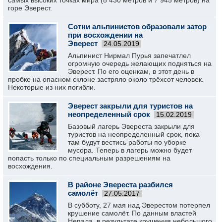
самых высоких точках мира (8 430 метров и 7 945 метров) на
горе Эверест.
Сотни альпинистов образовали затор
при восхождении на
Эверест
24.05.2019
Альпинист Нирмал Пурья запечатлел
огромную очередь желающих подняться на
Эверест. По его оценкам, в этот день в
пробке на опасном склоне застряло около трёхсот человек.
Некоторые из них погибли.
Эверест закрыли для туристов на
неопределенный срок
15.02.2019
Базовый лагерь Эвереста закрыли для
туристов на неопределенный срок, пока
там будут вестись работы по уборке
мусора. Теперь в лагерь можно будет
попасть только по специальным разрешениям на
восхождения.
В районе Эвереста разбился
самолёт
27.05.2017
В субботу, 27 мая над Эверестом потерпел
крушение самолёт. По данным властей
Непала, в результате крушения небольшого