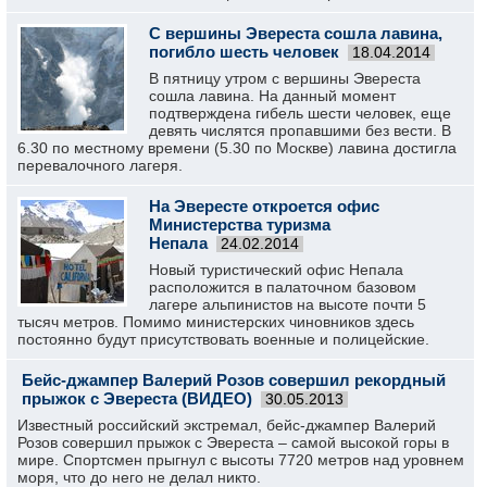
С вершины Эвереста сошла лавина,
погибло шесть человек
18.04.2014
В пятницу утром с вершины Эвереста
сошла лавина. На данный момент
подтверждена гибель шести человек, еще
девять числятся пропавшими без вести. В
6.30 по местному времени (5.30 по Москве) лавина достигла
перевалочного лагеря.
На Эвересте откроется офис
Министерства туризма
Непала
24.02.2014
Новый туристический офис Непала
расположится в палаточном базовом
лагере альпинистов на высоте почти 5
тысяч метров. Помимо министерских чиновников здесь
постоянно будут присутствовать военные и полицейские.
Бейс-джампер Валерий Розов совершил рекордный
прыжок с Эвереста (ВИДЕО)
30.05.2013
Известный российский экстремал, бейс-джампер Валерий
Розов совершил прыжок с Эвереста – самой высокой горы в
мире. Спортсмен прыгнул с высоты 7720 метров над уровнем
моря, что до него не делал никто.