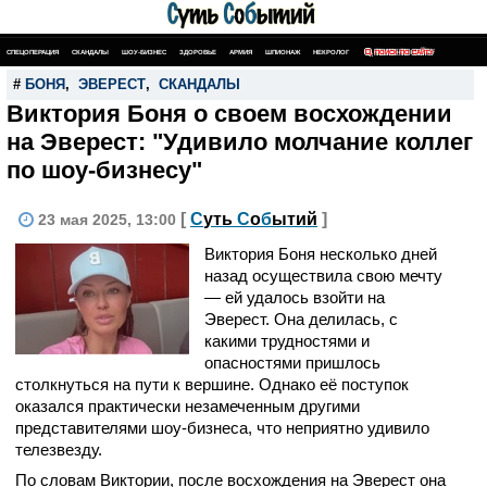
СПЕЦОПЕРАЦИЯ
СКАНДАЛЫ
ШОУ-БИЗНЕС
ЗДОРОВЬЕ
АРМИЯ
ШПИОНАЖ
НЕКРОЛОГ
ПОИСК ПО САЙТУ
#
БОНЯ
,
ЭВЕРЕСТ
,
СКАНДАЛЫ
Виктория Боня о своем восхождении
на Эверест: "Удивило молчание коллег
по шоу-бизнесу"
[
С
уть
С
о
б
ытий
]
23 мая 2025, 13:00
Виктория Боня несколько дней
назад осуществила свою мечту
— ей удалось взойти на
Эверест. Она делилась, с
какими трудностями и
опасностями пришлось
столкнуться на пути к вершине. Однако её поступок
оказался практически незамеченным другими
представителями шоу-бизнеса, что неприятно удивило
телезвезду.
По словам Виктории, после восхождения на Эверест она