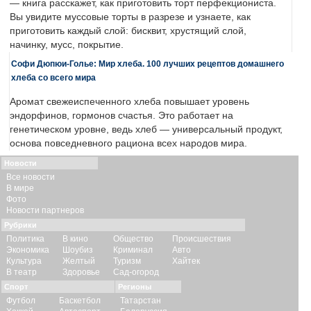
— книга расскажет, как приготовить торт перфекциониста.
Вы увидите муссовые торты в разрезе и узнаете, как
приготовить каждый слой: бисквит, хрустящий слой,
начинку, мусс, покрытие.
Софи Дюпюи-Голье: Мир хлеба. 100 лучших рецептов домашнего
хлеба со всего мира
Аромат свежеиспеченного хлеба повышает уровень
эндорфинов, гормонов счастья. Это работает на
генетическом уровне, ведь хлеб — универсальный продукт,
основа повседневного рациона всех народов мира.
Новости
Все новости
В мире
Фото
Новости партнеров
Рубрики
Политика
В кино
Общество
Происшествия
Экономика
Шоубиз
Криминал
Авто
Культура
Желтый
Туризм
Хайтек
В театр
Здоровье
Сад-огород
Спорт
Регионы
Футбол
Баскетбол
Татарстан