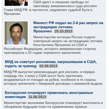
США арест и лишение свободы по
приговору американского суда россиян.
Глава МИД РФ, в частности, недоволен судьбой Бута и
Ярошенко.
Минюст РФ подал во 2-й раз запрос на
экстрадицию летчика
Ярошенко
25.10.2013
Министерство юстиции России подало
повторный запрос на экстрадицию летчика
Константина Ярошенко из США в
Российскую Федерацию, которого американская сторона
приговорила к 20 годам тюремного заключения.
МИД не советует россиянам, нагрешившим в США,
ездить за границу
02.09.2013
МИД РФ выпустил рекомендации для россиян, в первую
очередь тех, к кому у США могут быть претензии,
воздержаться от поездок за рубеж, особенно в те страны,
которые заключили с Америкой договоры о взаимной выдаче.
Белоруссия планирует привлекать иностранные
инвестиции
11.08.2013
Министерство экономики Белоруссии планирует выполнить в
обозримом будущем план по привлечению прямых