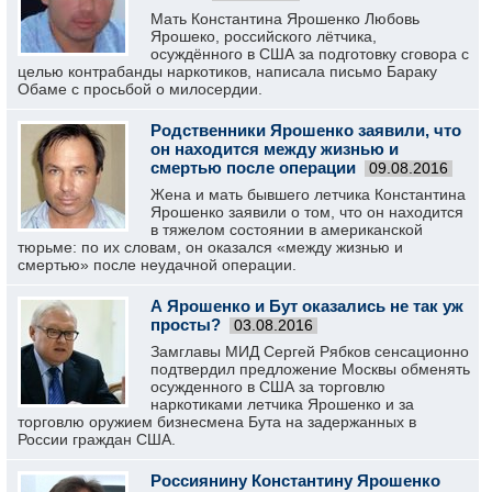
Мать Константина Ярошенко Любовь
Ярошеко, российского лётчика,
осуждённого в США за подготовку сговора с
целью контрабанды наркотиков, написала письмо Бараку
Обаме с просьбой о милосердии.
Родственники Ярошенко заявили, что
он находится между жизнью и
смертью после операции
09.08.2016
Жена и мать бывшего летчика Константина
Ярошенко заявили о том, что он находится
в тяжелом состоянии в американской
тюрьме: по их словам, он оказался «между жизнью и
смертью» после неудачной операции.
А Ярошенко и Бут оказались не так уж
просты?
03.08.2016
Замглавы МИД Сергей Рябков сенсационно
подтвердил предложение Москвы обменять
осужденного в США за торговлю
наркотиками летчика Ярошенко и за
торговлю оружием бизнесмена Бута на задержанных в
России граждан США.
Россиянину Константину Ярошенко