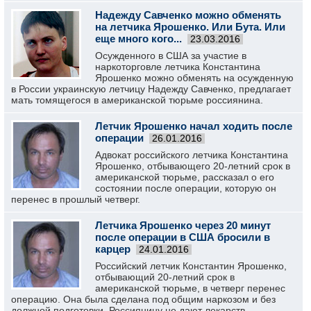
Надежду Савченко можно обменять
на летчика Ярошенко. Или Бута. Или
еще много кого...
23.03.2016
Осужденного в США за участие в
наркоторговле летчика Константина
Ярошенко можно обменять на осужденную
в России украинскую летчицу Надежду Савченко, предлагает
мать томящегося в американской тюрьме россиянина.
Летчик Ярошенко начал ходить после
операции
26.01.2016
Адвокат российского летчика Константина
Ярошенко, отбывающего 20-летний срок в
американской тюрьме, рассказал о его
состоянии после операции, которую он
перенес в прошлый четверг.
Летчика Ярошенко через 20 минут
после операции в США бросили в
карцер
24.01.2016
Российский летчик Константин Ярошенко,
отбывающий 20-летний срок в
американской тюрьме, в четверг перенес
операцию. Она была сделана под общим наркозом и без
должной подготовки. Россиянину не дают лекарств.