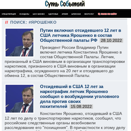
СПЕЦОПЕРАЦИЯ
СКАНДАЛЫ
ШОУ-БИЗНЕС
ЗДОРОВЬЕ
АРМИЯ
ШПИОНАЖ
НЕКРОЛОГ
ПОИСК ПО САЙТУ
//
ПОИСК: #ЯРОШЕНКО
Путин включил отсидевшего 12 лет в
США летчика Ярошенко в состав
Общественной палаты РФ
28.10.2022
Президент России Владимир Путин
включил летчика Константина Ярошенко в
состав Общественной Палаты. Летчик,
признанный в США виновным в организации транспортировки
наркотиков, признанного в США виновным в организации
наркотрафика, осужденного на 20 лет и отсидевшего до
обмена 12, в состав Общественной Палаты.
Отсидевший в США 12 лет за
наркотрафик летчик Ярошенко
сообщил о возбуждении уголовного
дела против своих
похитителей
15.08.2022
Константин Ярошенко, отсидевший в США
12 лет по делу о транспортировке наркотиков, сообщил, что
российские следственные органы возобновили
расследование его "похищения". В причастности к этому делу