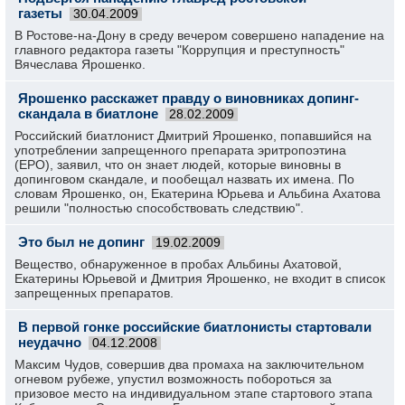
газеты
30.04.2009
В Ростове-на-Дону в среду вечером совершено нападение на
главного редактора газеты "Коррупция и преступность"
Вячеслава Ярошенко.
Ярошенко расскажет правду о виновниках допинг-
скандала в биатлоне
28.02.2009
Российский биатлонист Дмитрий Ярошенко, попавшийся на
употреблении запрещенного препарата эритропоэтина
(ЕРО), заявил, что он знает людей, которые виновны в
допинговом скандале, и пообещал назвать их имена. По
словам Ярошенко, он, Екатерина Юрьева и Альбина Ахатова
решили "полностью способствовать следствию".
Это был не допинг
19.02.2009
Вещество, обнаруженное в пробах Альбины Ахатовой,
Екатерины Юрьевой и Дмитрия Ярошенко, не входит в список
запрещенных препаратов.
В первой гонке российские биатлонисты стартовали
неудачно
04.12.2008
Максим Чудов, совершив два промаха на заключительном
огневом рубеже, упустил возможность побороться за
призовое место на индивидуальном этапе стартового этапа