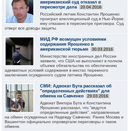
американский суд отказал в
пересмотре дела
20.04.2016
Российский летчик Константин Ярошенко
проиграл апелляционный суд в Нью-Йорке:
ему отказано в пересмотре приговора. Суд
отверг все доводы защиты.
МИД РФ возмущен условиями
содержания Ярошенко в
американской тюрьме
30.03.2016
Министерство иностранных дел России
заявило, что США не выполняют в полном
объеме обязательства по обеспечению
адекватных условий содержания в местах тюремного
заключения осужденного судом летчика Ярошенко.
СМИ: Адвокат Бута рассказал об
"определенных действиях" для
обмена на Савченко
29.03.2016
Адвокат Виктора Бута и Константина
Ярошенко рассказал, что "ведутся
определенные действия", направленные
на обмен осужденных на Надежду Савченко. Ранее Москва и
Вашингтон официально опровергали переговоры о таком
обмене.