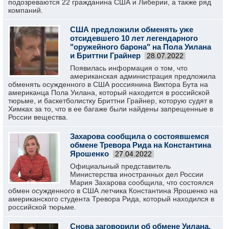
подозреваются 22 гражданина США и Либерии, а также ряд
компаний.
США предложили обменять уже
отсидевшего 10 лет легендарного
"оружейного барона" на Пола Уилана
и Бриттни Грайнер
28.07.2022
Появилась информация о том, что
американская администрация предложила
обменять осужденного в США россиянина Виктора Бута на
американца Пола Уилана, который находится в российской
тюрьме, и баскетболистку Бриттни Грайнер, которую судят в
Химках за то, что в ее багаже были найдены запрещенные в
России вещества.
Захарова сообщила о состоявшемся
обмене Тревора Рида на Константина
Ярошенко
27.04.2022
Официальный представитель
Министерства иностранных дел России
Мария Захарова сообщила, что состоялся
обмен осужденного в США летчика Константина Ярошенко на
американского студента Тревора Рида, который находился в
российской тюрьме.
Снова заговорили об обмене Уилана,