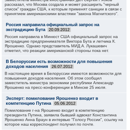
рассказал, что Москва создала и может расширить "черный
список" граждан США, к которым применят санкции в связи с
принятием американскими властями "закона Магнитского".
Россия направила официальный запрос на
экстрадицию Бута
20.09.2012
Россия направила в Минюст США официальный запрос на
экстрадицию предпринимателя Виктора Бута и летчика К.
Ярошенко. Однако представитель МИД А. Лукашевич
отметил, что реакции американской стороны пока нет.
В Белоруссии есть возможности для повышения
доходов населения
26.07.2012
В настоящее время в Белоруссии­ имеются возможност­и для
повышения доходов населения. Об этом сообщил
заместител­ь министра экономики республики­ Александр
Ярошенко на пресс-конференци­и в Минске 25 июля.
Эксперт: помилование Ярошенко входит в
компетенцию Путина
05.06.2012
Помилование г-на Ярошенко входит в компетенцию
президента Путина, заявила бывший адвокат Константина
Ярошенко Анна Браун в интервью "Голосу России", ссылку на
которое наш корреспондент получил по почте.