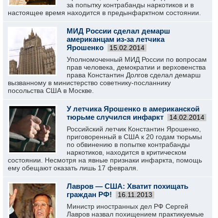
за попытку контрабанды наркотиков и в
настоящее время находится в предынфарктном состоянии.
МИД России сделал демарш
американцам из-за летчика
Ярошенко
15.02.2014
Уполномоченный МИД России по вопросам
прав человека, демократии и верховенства
права Константин Долгов сделал демарш
вызванному в министерство советнику-посланнику
посольства США в Москве.
У летчика Ярошенко в американской
тюрьме случился инфаркт
14.02.2014
Российский летчик Константин Ярошенко,
приговоренный в США к 20 годам тюрьмы
по обвинению в попытке контрабанды
наркотиков, находится в критическом
состоянии. Несмотря на явные признаки инфаркта, помощь
ему обещают оказать лишь 17 февраля.
Лавров — США: Хватит похищать
граждан РФ!
16.11.2013
Министр иностранных дел РФ Сергей
Лавров назвал похищением практикуемые