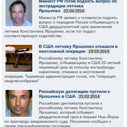
Минюст РФ готов поднять вопрос об
экстрадиции летчика
Ярошенко
22.04.2014
Минюстр РФ заявил о готовности поднять
вопрос о передаче России отбывающего в
США двадцатилетний срок заключения
летчика Константина Ярошенко, если тот подаст
соответствующее ходатайство.
В США летчику Ярошенко отказали в
неотложной операции
19.03.2014
Российскому летчику Константину
Ярошенко, отбывающему в США 20-летний
тюремный срок за попытку контрабанды
наркотиков, отказано в неотложной
операции. Тюремная администрация сочла, что "операция
нецелесообразна".
Российскую делегацию пустили к
Ярошенко в США
21.02.2014
Российских дипломатов пустили к
российскому летчику Константину
Ярошенко, который отбывает
двадцатилетний срок в тюрьме Нью-Йорка
по приговору американского суда. Россиянин сообщил о
своем предынфарктном состоянии.