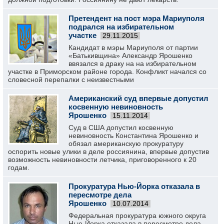
Претендент на пост мэра Мариуполя
подрался на избирательном
участке
29.11.2015
Кандидат в мэры Мариуполя от партии
«Батькивщина» Александр Ярошенко
ввязался в драку на на избирательном
участке в Приморском районе города. Конфликт начался со
словесной перепалки с неизвестными
Американский суд впервые допустил
косвенную невиновность
Ярошенко
15.11.2014
Суд в США допустил косвенную
невиновность Константина Ярошенко и
обязал американскую прокуратуру
оспорить новые улики в деле россиянина, впервые допустив
возможность невиновности летчика, приговоренного к 20
годам.
Прокуратура Нью-Йорка отказала в
пересмотре дела
Ярошенко
10.07.2014
Федеральная прокуратура южного округа
Нью-Йорка отказала в пересмотре дела