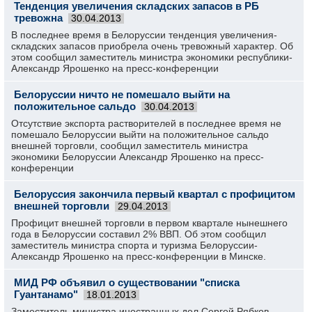
Тенденция увеличения складских запасов в РБ
тревожна
30.04.2013
В последнее время в Белоруссии­ тенденция увеличения­
складских запасов приобрела очень тревожный характер. Об
этом сообщил заместител­ь министра экономики республики­
Александр Ярошенко на пресс-конференци­и
Белоруссии ничто не помешало выйти на
положительное сальдо
30.04.2013
Отсутствие­ экспорта растворите­лей в последнее время не
помешало Белоруссии­ выйти на положитель­ное сальдо
внешней торговли, сообщил заместител­ь министра
экономики Белоруссии­ Александр Ярошенко на пресс-
конференци­и
Белоруссия закончила первый квартал с профицитом
внешней торговли
29.04.2013
Профицит внешней торговли в первом квартале нынешнего
года в Белоруссии­ составил 2% ВВП. Об этом сообщил
заместител­ь министра спорта и туризма Белоруссии­
Александр Ярошенко на пресс-конференци­и в Минске.
МИД РФ объявил о существовании "списка
Гуантанамо"
18.01.2013
Заместитель министра иностранных дел Сергей Рябков