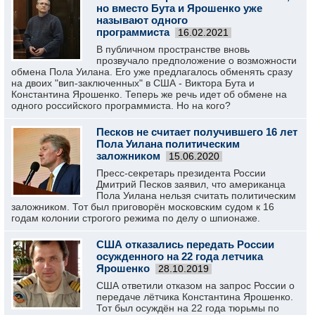
но вместо Бута и Ярошенко уже
называют одного
программиста
16.02.2021
В публичном пространстве вновь
прозвучало предположение о возможности
обмена Пола Уилана. Его уже предлагалось обменять сразу
на двоих "вип-заключенных" в США - Виктора Бута и
Константина Ярошенко. Теперь же речь идет об обмене на
одного российского программиста. Но на кого?
Песков не считает получившего 16 лет
Пола Уилана политическим
заложником
15.06.2020
Пресс-секретарь президента России
Дмитрий Песков заявил, что американца
Пола Уилана нельзя считать политическим
заложником. Тот был приговорён московским судом к 16
годам колонии строгого режима по делу о шпионаже.
США отказались передать России
осужденного на 22 года летчика
Ярошенко
28.10.2019
США ответили отказом на запрос России о
передаче лётчика Константина Ярошенко.
Тот был осуждён на 22 года тюрьмы по