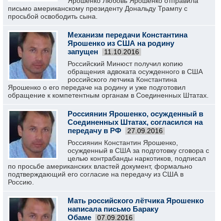
Ярошенко Любовь Ярошенко отправила
письмо американскому президенту Дональду Трампу с
просьбой освободить сына.
Механизм передачи Константина
Ярошенко из США на родину
запущен
11.10.2016
Российский Минюст получил копию
обращения адвоката осужденного в США
российского летчика Константина
Ярошенко о его передаче на родину и уже подготовил
обращение к компетентным органам в Соединенных Штатах.
Россиянин Ярошенко, осужденный в
Соединенных Штатах, согласился на
передачу в РФ
27.09.2016
Россиянин Константин Ярошенко,
осужденный в США за подготовку сговора с
целью контрабанды наркотиков, подписал
по просьбе американских властей документ, формально
подтверждающий его согласие на передачу из США в
Россию.
Мать российского лётчика Ярошенко
написала письмо Бараку
Обаме
07.09.2016