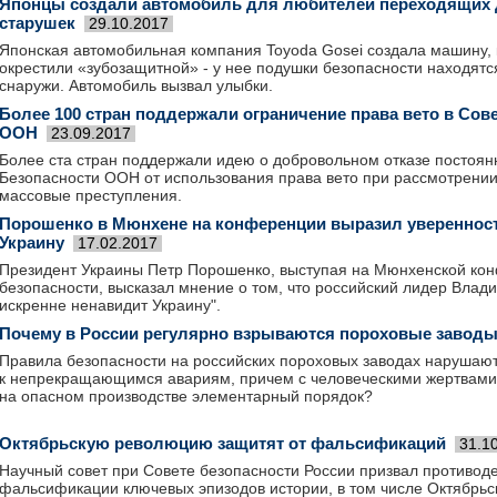
Японцы создали автомобиль для любителей переходящих 
старушек
29.10.2017
Японская автомобильная компания Toyoda Gosei создала машину, 
окрестили «зубозащитной» - у нее подушки безопасности находятся
снаружи. Автомобиль вызвал улыбки.
Более 100 стран поддержали ограничение права вето в Сов
ООН
23.09.2017
Более ста стран поддержали идею о добровольном отказе постоян
Безопасности ООН от использования права вето при рассмотрении 
массовые преступления.
Порошенко в Мюнхене на конференции выразил уверенност
Украину
17.02.2017
Президент Украины Петр Порошенко, выступая на Мюнхенской ко
безопасности, высказал мнение о том, что российский лидер Влади
искренне ненавидит Украину".
Почему в России регулярно взрываются пороховые завод
Правила безопасности на российских пороховых заводах нарушают
к непрекращающимся авариям, причем с человеческими жертвами.
на опасном производстве элементарный порядок?
Октябрьскую революцию защитят от фальсификаций
31.1
Научный совет при Совете безопасности России призвал противод
фальсификации ключевых эпизодов истории, в том числе Октябрьс