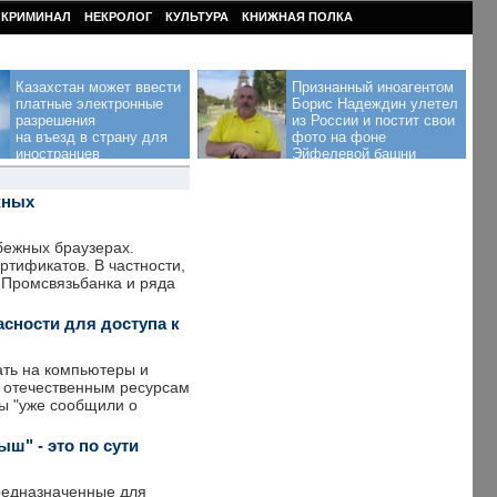
КРИМИНАЛ
НЕКРОЛОГ
КУЛЬТУРА
КНИЖНАЯ ПОЛКА
Казахстан может ввести
Признанный иноагентом
платные электронные
Борис Надеждин улетел
разрешения
из России и постит свои
на въезд в страну для
фото на фоне
иностранцев
Эйфелевой башни
жных
бежных браузерах.
ртификатов. В частности,
 Промсвязьбанка и ряда
сности для доступа к
ть на компьютеры и
к отечественным ресурсам
сы "уже сообщили о
ш" - это по сути
редназначенные для