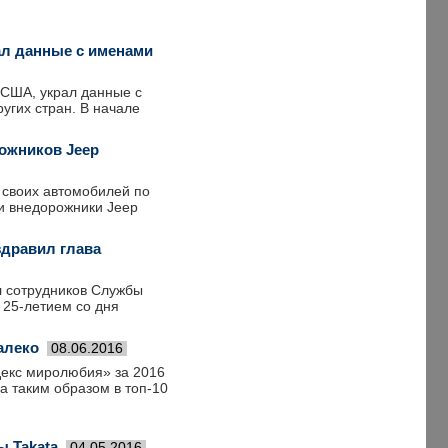
ал данные с именами
 США, украл данные с
угих стран. В начале
рожников Jeep
ч своих автомобилей по
ли внедорожники Jeep
здравил глава
л сотрудников Службы
 25-летием со дня
алеко
08.06.2016
декс миролюбия» за 2016
а таким образом в топ-10
 Takata
04.05.2016