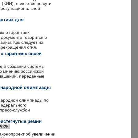
(КИИ), являются по сути
угрозу национальной
антиях для
ю о гарантиях
 документе говорится о
ины. Как следует из
прекращения огня.
о гарантиях своей
е о создании системы
По мнению российской
глашений, переданные
дународной олимпиады
ународной олимпиады по
федерального
 пресс-службой
истегнутые ремни
2025
аконопроект об увеличении