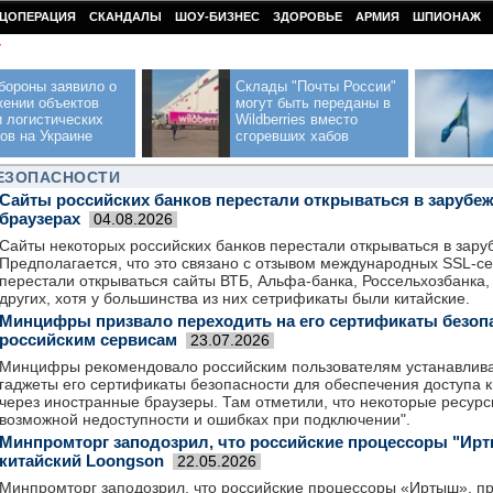
ЦОПЕРАЦИЯ
СКАНДАЛЫ
ШОУ-БИЗНЕС
ЗДОРОВЬЕ
АРМИЯ
ШПИОНАЖ
У
бороны заявило о
Склады "Почты России"
жении объектов
могут быть переданы в
 логистических
Wildberries вместо
ов на Украине
сгоревших хабов
БЕЗОПАСНОСТИ
Сайты российских банков перестали открываться в зарубе
браузерах
04.08.2026
Сайты некоторых российских банков перестали открываться в зару
Предполагается, что это связано с отзывом международных SSL-се
перестали открываться сайты ВТБ, Альфа-банка, Россельхозбанка,
других, хотя у большинства из них сетрификаты были китайские.
Минцифры призвало переходить на его сертификаты безопа
российским сервисам
23.07.2026
Минцифры рекомендовало российским пользователям устанавлива
гаджеты его сертификаты безопасности для обеспечения доступа 
через иностранные браузеры. Там отметили, что некоторые ресур
возможной недоступности и ошибках при подключении".
Минпромторг заподозрил, что российские процессоры "Ирты
китайский Loongson
22.05.2026
Минпромторг заподозрил, что российские процессоры «Иртыш», п