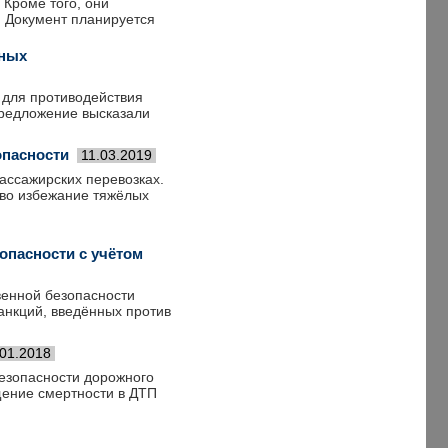
 Кроме того, они
. Документ планируется
нных
 для противодействия
предложение высказали
пасности
11.03.2019
ассажирских перевозках.
 во избежание тяжёлых
опасности с учётом
венной безопасности
анкций, введённых против
.01.2018
езопасности дорожного
щение смертности в ДТП