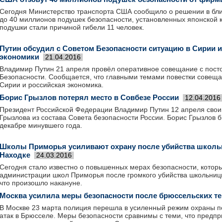
Сегодня Министерство транспорта США сообщило о решении в бли
до 40 миллионов подушек безопасности, установленных японской 
подушки стали причиной гибели 11 человек.
Путин обсудил с Советом Безопасности ситуацию в Сирии 
экономики
21.04.2016
Владимир Путин 21 апреля провёл оперативное совещание с пос
Безопасности. Сообщается, что главными темами повестки совеща
Сирии и российская экономика.
Борис Грызлов потерял место в Совбезе России
12.04.2016
Президент Российской Федерации Владимир Путин 12 апреля свои
Грызлова из состава Совета безопасности России. Борис Грызлов б
декабре минувшего года.
Школы Приморья усиливают охрану после убийства школь
Находке
24.03.2016
Сегодня стало известно о повышенных мерах безопасности, кото
администрации школ Приморья после громкого убийства школьницы
что произошло накануне.
Москва усилила меры безопасности после брюссельских те
В Москве 23 марта полиция перешла в усиленный режим охраны п
атак в Брюсселе. Меры безопасности сравнимы с теми, что предп