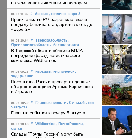
на чемпионаты частным инвесторам
#
бензин
, топливо
, евро-2
06.08 11:25
Правительство РФ разрешило ввоз и
продажу бензина стандартов вплоть до
«Евро-2»
#
Тверскаяобласть
,
06.08 10:04
Ярославскаяобласть
, беспилотники
В Тверской области обломки БПЛА
повредили фасад логистического
комплекса Wildberries
#
израиль
, кирпиченок
,
06.08 09:26
задержание
Посольство России проверяет данные
об аресте историка Артема Кирпиченка
в Израиле
#
Главныеновости
, Сутьсобытий
,
05.08 18:39
5августа
Главные события к вечеру 5 августа
#
Wildberries
, ПочтаРоссии
,
05.08 18:38
склад
Склады "Почты России" могут быть