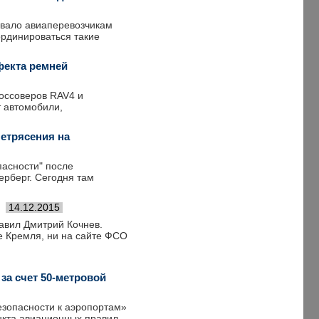
овало авиаперевозчикам
ординироваться такие
фекта ремней
россоверов RAV4 и
т автомобили,
летрясения на
асности" после
ерберг. Сегодня там
14.12.2015
авил Дмитрий Кочнев.
е Кремля, ни на сайте ФСО
за счет 50-метровой
зопасности к аэропортам»
нкта авиационных правил.