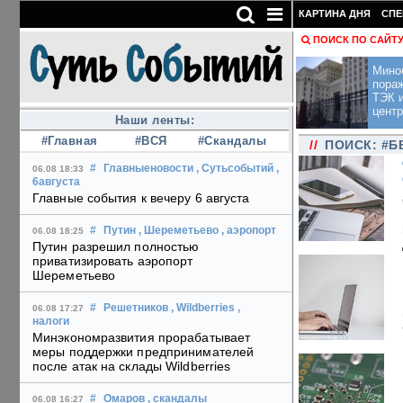
КАРТИНА ДНЯ
СПЕ
ПОИСК ПО САЙТ
Мино
пора
ТЭК и
центр
Наши ленты:
#Главная
#ВСЯ
#Скандалы
//
ПОИСК: #
#
Главныеновости
, Сутьсобытий
,
06.08 18:33
6августа
Главные события к вечеру 6 августа
#
Путин
, Шереметьево
, аэропорт
06.08 18:25
Путин разрешил полностью
приватизировать аэропорт
Шереметьево
#
Решетников
, Wildberries
,
06.08 17:27
налоги
Минэкономразвития прорабатывает
меры поддержки предпринимателей
после атак на склады Wildberries
#
Омаров
, скандалы
06.08 16:27