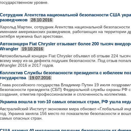
государственном уровне.
Сотрудник Агентства национальной безопасности США укр
разведчиков
28.10.2016
Харольд Мартин, сотрудник Агентства национальной безопасности
именами американских разведчиков, работающих на территории др
октября мужчина был арестован.
Автоконцерн Fiat Chrysler отзывает более 200 тысяч внедо
Wrangler
19.10.2016
Автомобильный концерн Fiat Chrysler объявил об отзыве 224 тыся
всему миру из-за дефекта подушек безопасности. Под отзыв попа
Wrangler 2016 и 2017 годов.
Коллектив Службы безопасности президента с юбилеем по
государства
19.07.2016
Глава российского государства Владимир Путин 19 июля поздрави
безопасности президента (СБП) Федеральной службы охраны РФ с
создания, отметив профессионализм и сплоченность коллектива.
Украина вошла в топ-10 самых опасных стран, РФ ушла нед
Австралийский Институт экономики мира обновил «Глобальный ин
год. Украина заняла 156 место по показателю безопасности и вошл
самых опасных стран.
США отзовут 40 миллионов подушек безопасности от фирмы