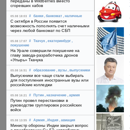
переданы в Wildberries вместо
сгоревших хабов
#
банки
, банкомат
, наличные
05.08 18:03
С октября в России появится
возможность пополнять счет наличными
через любой банкомат по СБП
#
Ткачук
, екатеринбург
,
05.08 17:07
покушение
На Урале совершили покушение на
главу завода-разработчика дронов
«Упырь» Ткачука
#
образование
, вузы
, выпускники
05.08 16:51
Выпускники все чаще стали выбирать
для поступления иностранные вузы или
российские колледжи
#
Путин
, назначение
, армия
05.08 16:21
Путин провел перестановки в
руководстве группировок российских
войск
#
Армия
, Индия
, авиация
05.08 13:55
Министр обороны Индии закрыл вопрос