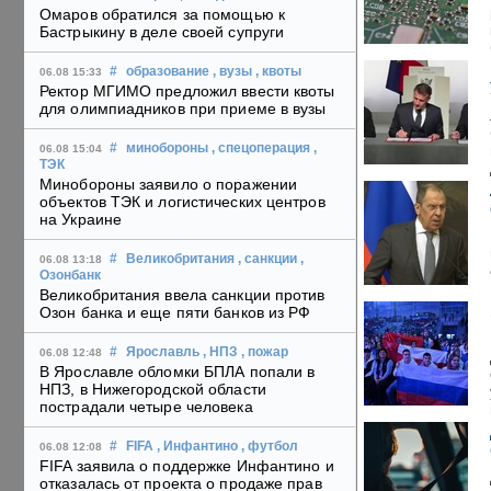
Омаров обратился за помощью к
Бастрыкину в деле своей супруги
#
образование
, вузы
, квоты
06.08 15:33
Ректор МГИМО предложил ввести квоты
для олимпиадников при приеме в вузы
#
минобороны
, спецоперация
,
06.08 15:04
ТЭК
Минобороны заявило о поражении
объектов ТЭК и логистических центров
на Украине
#
Великобритания
, санкции
,
06.08 13:18
Озонбанк
Великобритания ввела санкции против
Озон банка и еще пяти банков из РФ
#
Ярославль
, НПЗ
, пожар
06.08 12:48
В Ярославле обломки БПЛА попали в
НПЗ, в Нижегородской области
пострадали четыре человека
#
FIFA
, Инфантино
, футбол
06.08 12:08
FIFA заявила о поддержке Инфантино и
отказалась от проекта о продаже прав