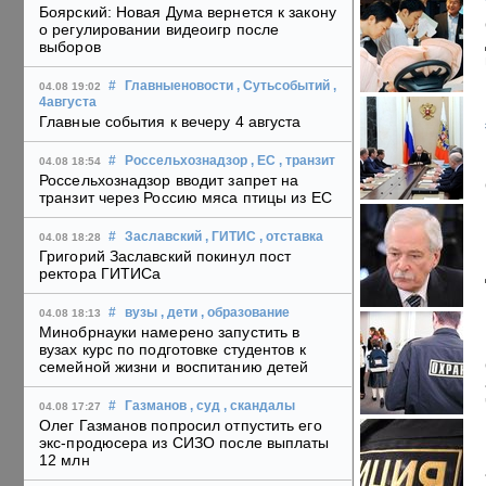
Боярский: Новая Дума вернется к закону
о регулировании видеоигр после
выборов
#
Главныеновости
, Сутьсобытий
,
04.08 19:02
4августа
Главные события к вечеру 4 августа
#
Россельхознадзор
, ЕС
, транзит
04.08 18:54
Россельхознадзор вводит запрет на
транзит через Россию мяса птицы из ЕС
#
Заславский
, ГИТИС
, отставка
04.08 18:28
Григорий Заславский покинул пост
ректора ГИТИСа
#
вузы
, дети
, образование
04.08 18:13
Минобрнауки намерено запустить в
вузах курс по подготовке студентов к
семейной жизни и воспитанию детей
#
Газманов
, суд
, скандалы
04.08 17:27
Олег Газманов попросил отпустить его
экс-продюсера из СИЗО после выплаты
12 млн