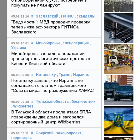
о приобретении Су-57: истребитель
покупать не планируют
#
Заславский
, ГИТИС
, скандалы
05.08 12:16
"Ведомости": МВД проводит проверку
теперь уже экс-ректора ГИТИСа
Заславского
#
Минобороны
, спецоперация
,
05.08 10:01
Украина
Минобороны заявило о поражении
транспортно-логистических центров в
Киеве и Киевской области
#
Нетаньяху
, Трамп
, Израиль
05.08 09:55
Нетаньяху заявил, что Израиль не
соглашался с планом трамповского
"Совета мира" по разоружению ХАМАС
#
Тульскаяобласть
, беспилотник
05.08 09:38
, Wildberries
В Тульской области после атаки БПЛА
повреждены два дома и загорелся
сортировочный центр Wildberries
#
Боярский
, законопроект
,
05.08 09:11
видеоигры