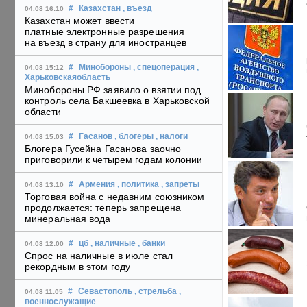
#
Казахстан
, въезд
04.08 16:10
Казахстан может ввести
платные электронные разрешения
на въезд в страну для иностранцев
#
Минобороны
, спецоперация
,
04.08 15:12
Харьковскаяобласть
Минобороны РФ заявило о взятии под
контроль села Бакшеевка в Харьковской
области
#
Гасанов
, блогеры
, налоги
04.08 15:03
Блогера Гусейна Гасанова заочно
приговорили к четырем годам колонии
#
Армения
, политика
, запреты
04.08 13:10
Торговая война с недавним союзником
продолжается: теперь запрещена
минеральная вода
#
цб
, наличные
, банки
04.08 12:00
Спрос на наличные в июле стал
рекордным в этом году
#
Севастополь
, стрельба
,
04.08 11:05
военнослужащие