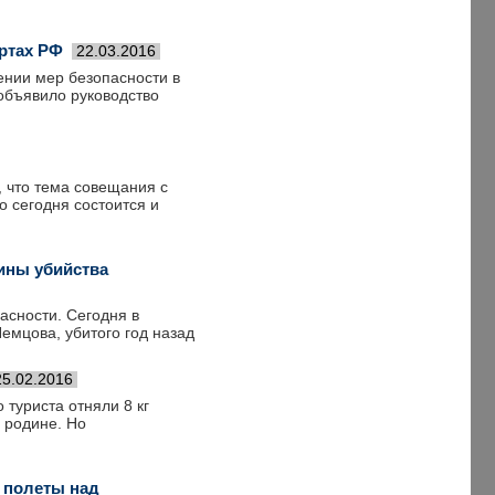
ртах РФ
22.03.2016
ении мер безопасности в
объявило руководство
 что тема совещания с
о сегодня состоится и
ины убийства
асности. Сегодня в
емцова, убитого год назад
25.02.2016
туриста отняли 8 кг
а родине. Но
о полеты над