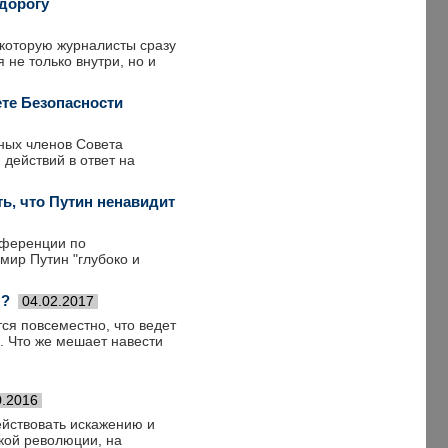
дорогу
которую журналисты сразу
 не только внутри, но и
ете Безопасности
ных членов Совета
действий в ответ на
ь, что Путин ненавидит
нференции по
мир Путин "глубоко и
ы?
04.02.2017
ся повсеместно, что ведет
 Что же мешает навести
0.2016
ействовать искажению и
кой революции, на