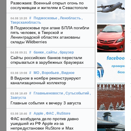
Развожаев: Военный открыл огонь по
сослуживцам и жителям в Севастополе
#
Подмосковье
, Ленобласть
,
04.08 10:20
Тверскаяобласть
В Подмосковье при атаке БПЛА погибли
пять человек, в Тверской и
Ленинградской областях атакованы
склады Wildberries
#
банки
, сайты
, браузер
04.08 09:31
Сайты российских банков перестали
открываться в зарубежных браузерах
#
МО
, Воробьев
, Видное
03.08 19:08
В Видном в ноябре реконструируют
канализационный коллектор
#
Главныеновости
, Сутьсобытий
,
03.08 18:49
3августа
Главные события к вечеру 3 августа
#
Apple
, ФАС
, RuStore
03.08 18:46
ФАС возбудила дело против давно
ушедшей из РФ Apple из-за
непредустановки RuStore и Max