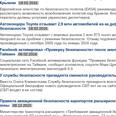
Крымом
18.02.2016
Европейское агентство по безопасности полетов (EASA) рекоменд
рассмотреть возможность возобновления полетов над Крымом. Ко
перелеты должны услугами украинских диспетчеров.
Автоконцерн Toyota отзывает 2,9 млн автомобилей из-за де
безопасности
18.02.2016
Автоконцерн Toyota отзывает с мировых рынков 2 млн 873 тысяч к
Vanguard из-за проблем с ремнями безопасности. Отзыву подлежа
произведенные с октября 2005 года по январь 2016 года.
Facebook активировал «Проверку безопасности» после зем
Тайване
06.02.2016
Социальная сеть Facebook активировала функцию "Проверка безоп
землетрясения на Тайване, сообщил основатель соцсети Марк Цук
произошло землетрясение магнитудой 6,4.
У службы безопасности президента сменился руководитель
Вместо Олега Климентьева Службу безопасности президента возгл
Официальной биографии нового руководителя СБП нет ни на сайт
(СБП входит в ее состав).
Правила авиационной безопасности аэропортов расширили 
зоны
08.12.2015
Министерство транспорта расширило «Требования авиационной бе
за счет создания 50-метровой зоны. Изменения коснулись 27-го пу