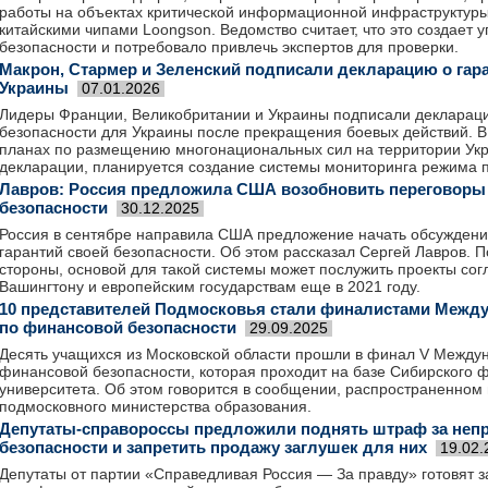
работы на объектах критической информационной инфраструктуры 
китайскими чипами Loongson. Ведомство считает, что это создает 
безопасности и потребовало привлечь экспертов для проверки.
Макрон, Стармер и Зеленский подписали декларацию о гар
Украины
07.01.2026
Лидеры Франции, Великобритании и Украины подписали деклараци
безопасности для Украины после прекращения боевых действий. В
планах по размещению многонациональных сил на территории Укра
декларации, планируется создание системы мониторинга режима 
Лавров: Россия предложила США возобновить переговоры 
безопасности
30.12.2025
Россия в сентябре направила США предложение начать обсуждени
гарантий своей безопасности. Об этом рассказал Сергей Лавров. 
стороны, основой для такой системы может послужить проекты со
Вашингтону и европейским государствам еще в 2021 году.
10 представителей Подмосковья стали финалистами Меж
по финансовой безопасности
29.09.2025
Десять учащихся из Московской области прошли в финал V Межд
финансовой безопасности, которая проходит на базе Сибирского 
университета. Об этом говорится в сообщении, распространенном
подмосковного министерства образования.
Депутаты-справороссы предложили поднять штраф за непр
безопасности и запретить продажу заглушек для них
19.02.
Депутаты от партии «Справедливая Россия — За правду» готовят з