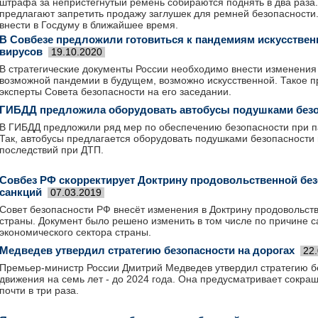
штрафа за непристегнутый ремень собираются поднять в два раза.
предлагают запретить продажу заглушек для ремней безопасности
внести в Госдуму в ближайшее время.
В Совбезе предложили готовиться к пандемиям искусстве
вирусов
19.10.2020
В стратегические документы России необходимо внести изменения
возможной пандемии в будущем, возможно искусственной. Такое 
эксперты Совета безопасности на его заседании.
ГИБДД предложила оборудовать автобусы подушками безо
В ГИБДД предложили ряд мер по обеспечению безопасности при п
Так, автобусы предлагается оборудовать подушками безопасности
последствий при ДТП.
Совбез РФ скорректирует Доктрину продовольственной без
санкций
07.03.2019
Совет безопасности РФ внесёт изменения в Доктрину продовольст
страны. Документ было решено изменить в том числе по причине с
экономического сектора страны.
Медведев утвердил стратегию безопасности на дорогах
22
Премьер-министр России Дмитрий Медведев утвердил стратегию б
движения на семь лет - до 2024 года. Она предусматривает сокра
почти в три раза.