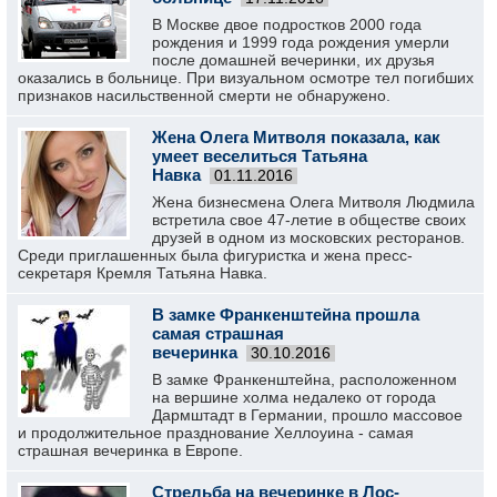
В Москве двое подростков 2000 года
рождения и 1999 года рождения умерли
после домашней вечеринки, их друзья
оказались в больнице. При визуальном осмотре тел погибших
признаков насильственной смерти не обнаружено.
Жена Олега Митволя показала, как
умеет веселиться Татьяна
Навка
01.11.2016
Жена бизнесмена Олега Митволя Людмила
встретила свое 47-летие в обществе своих
друзей в одном из московских ресторанов.
Среди приглашенных была фигуристка и жена пресс-
секретаря Кремля Татьяна Навка.
В замке Франкенштейна прошла
самая страшная
вечеринка
30.10.2016
В замке Франкенштейна, расположенном
на вершине холма недалеко от города
Дармштадт в Германии, прошло массовое
и продолжительное празднование Хеллоуина - самая
страшная вечеринка в Европе.
Стрельба на вечеринке в Лос-