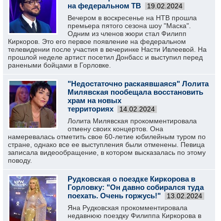
на федеральном ТВ
19.02.2024
Вечером в воскресенье на НТВ прошла
премьера пятого сезона шоу "Маска".
Одним из членов жюри стал Филипп
Киркоров. Это его первое появление на федеральном
телевидении после участия в вечеринке Насти Ивлеевой. На
прошлой неделе артист посетил Донбасс и выступил перед
ранеными бойцами в Горловке.
"Недостаточно раскаявшаяся" Лолита
Милявская пообещала восстановить
храм на новых
территориях
14.02.2024
Лолита Милявская прокомментировала
отмену своих концертов. Она
намеревалась отметить свое 60-летие юбилейным туром по
стране, однако все ее выступления были отменены. Певица
записала видеообращение, в котором высказалась по этому
поводу.
Рудковская о поездке Киркорова в
Горловку: "Он давно собирался туда
поехать. Очень горжусь!"
13.02.2024
Яна Рудковская прокомментировала
недавнюю поездку Филиппа Киркорова в