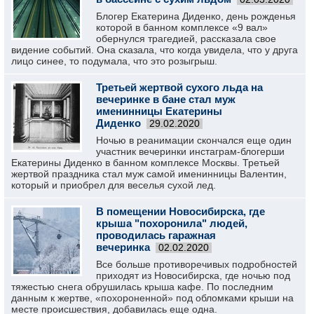
Блогер Екатерина Диденко, день рожденья
которой в банном комплексе «9 вал»
обернулся трагедией, рассказала свое
видение событий. Она сказала, что когда увидела, что у друга
лицо синее, то подумала, что это розыгрыш.
Третьей жертвой сухого льда на
вечеринке в бане стал муж
именинницы Екатерины
Диденко
29.02.2020
Ночью в реанимации скончался еще один
участник вечеринки инстаграм-блогерши
Екатерины Диденко в банном комплексе Москвы. Третьей
жертвой праздника стал муж самой именинницы Валентин,
который и приобрел для веселья сухой лед.
В помещении Новосибирска, где
крыша "похоронила" людей,
проводилась гаражная
вечеринка
02.02.2020
Все больше противоречивых подробностей
приходят из Новосибирска, где ночью под
тяжестью снега обрушилась крыша кафе. По последним
данным к жертве, «похороненной» под обломками крыши на
месте происшествия, добавилась еще одна.