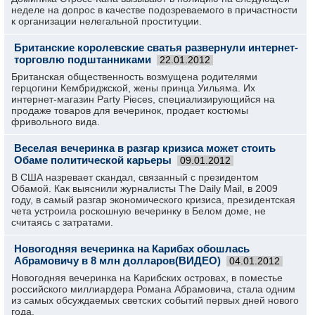
неделе на допрос в качестве подозреваемого в причастности
к организации нелегальной проституции.
Британские королевские сватья развернули интернет-
торговлю подштанниками
22.01.2012
Британская общественность возмущена родителями
герцогини Кембриджской, жены принца Уильяма. Их
интернет-магазин Party Pieces, специализирующийся на
продаже товаров для вечеринок, продает костюмы
фривольного вида.
Веселая вечеринка в разгар кризиса может стоить
Обаме политической карьеры
09.01.2012
В США назревает скандал, связанный с президентом
Обамой. Как выяснили журналисты The Daily Mail, в 2009
году, в самый разгар экономического кризиса, президентская
чета устроила роскошную вечеринку в Белом доме, не
считаясь с затратами.
Новогодняя вечеринка на Карибах обошлась
Абрамовичу в 8 млн долларов(ВИДЕО)
04.01.2012
Новогодняя вечеринка на Карибских островах, в поместье
российского миллиардера Романа Абрамовича, стала одним
из самых обсуждаемых светских событий первых дней нового
года.