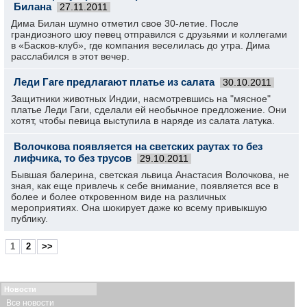
Билана
27.11.2011
Дима Билан шумно отметил свое 30-летие. После
грандиозного шоу певец отправился с друзьями и коллегами
в «Басков-клуб», где компания веселилась до утра. Дима
расслабился в этот вечер.
Леди Гаге предлагают платье из салата
30.10.2011
Защитники животных Индии, насмотревшись на "мясное"
платье Леди Гаги, сделали ей необычное предложение. Они
хотят, чтобы певица выступила в наряде из салата латука.
Волочкова появляется на светских раутах то без
лифчика, то без трусов
29.10.2011
Бывшая балерина, светская львица Анастасия Волочкова, не
зная, как еще привлечь к себе внимание, появляется все в
более и более откровенном виде на различных
мероприятиях. Она шокирует даже ко всему привыкшую
публику.
1
2
>>
Новости
Все новости