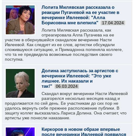
Лолита Милявская рассказала о
реакции Пугачевой на ее участие в
вечеринке Ивлеевой: "Алла
Борисовна мне влепила"
17.04.2024
Лолита Милявская рассказала, как
отреагировала Алла Пугачева на ее
участие в обернувшейся скандалом вечеринке Насти
Ивлеевой. Как следует из ее слов, артистки обсуждали
сложившуюся ситуацию, и Примадонна попеняла коллеге,
что та не предвидела возможные последствия своего
поступка.
Долина заступилась за артистов с
вечеринки Ивлеевой: "Это уже
лишнее. Их наказали и
так!"
06.03.2024
Скандал вокруг вечеринки Насти Ивлеевой
разгорелся несколько месяцев назад и
продолжается по сей день. Ее участникам до сих пор не
удалось вернуть себе прежнее расположение публики. В
защиту коллег высказалась Лариса Долина. Она считает, что
артисты уже понесли наказание.
Киркоров в новом образе впервые
после вечеринки Ивлеевой появился