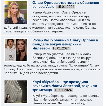
Ольга Орлова ответила на обвинения
рэпера Vacio
15.01.2024
Рэпер Vacio винит Ольгу Орлову в
скандале, который разразился вокруг
вечеринки Насти Ивлеевой. Он и его
защита утверждают, что именно из-за ее
действий кадры с мероприятия разошлись по сети. Однако
сама певица эти обвинения отвергает.
Рэпер Vacio обвинил Ольгу Орлову в
скандале вокруг вечеринки
Ивлеевой
15.01.2024
Рэпер Vacio (настоящее имя Николай
Васильев) обвинил в скандале вокруг
вечеринки Насти Ивлеевой певицу и
телеведущую, бывшую участницу группы "Блестящие" Ольгу
Орлову. Она тоже присутствовала на вечеринке, но избежала
неприятных для себя последствий.
Клуб «Мутабор», где проходила
вечеринка Насти Ивлеевой, закрыли
три месяца
10.01.2024
Клуб «Мутабор», где проходила вечеринка
Насти Ивлеевой, закрыли три месяца.
Решение вынес Лефортовский суд.