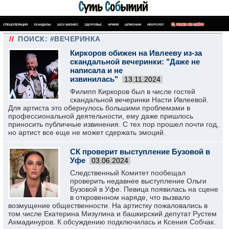
СПЕЦОПЕРАЦИЯ
СКАНДАЛЫ
ШОУ-БИЗНЕС
ЗДОРОВЬЕ
АРМИЯ
ШПИОНАЖ
НЕКРОЛОГ
ПОИСК ПО САЙТУ
//
ПОИСК: #ВЕЧЕРИНКА
Киркоров обижен на Ивлееву из-за
скандальной вечеринки: "Даже не
написала и не
извинилась"
13.11.2024
Филипп Киркоров был в числе гостей
скандальной вечеринки Насти Ивлеевой.
Для артиста это обернулось большими проблемами в
профессиональной деятельности, ему даже пришлось
приносить публичные извинения. С тех пор прошел почти год,
но артист все еще не может сдержать эмоций.
СК проверит выступление Бузовой в
Уфе
03.06.2024
Следственный Комитет пообещал
проверить недавнее выступление Ольги
Бузовой в Уфе. Певица появилась на сцене
в откровенном наряде, что вызвало
возмущение общественности. На артистку пожаловались в
том числе Екатерина Мизулина и башкирский депутат Рустем
Ахмадинуров. К обсуждению подключилась и Ксения Собчак.