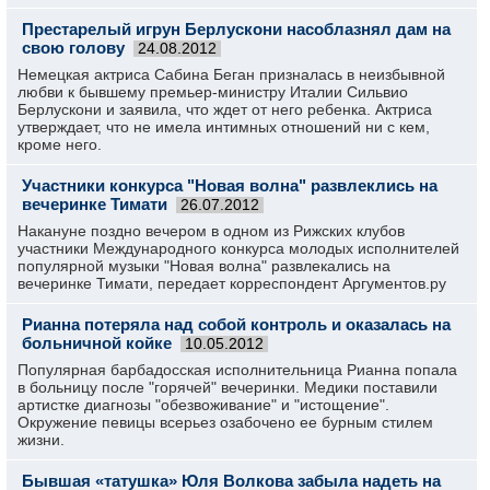
Престарелый игрун Берлускони насоблазнял дам на
свою голову
24.08.2012
Немецкая актриса Сабина Беган призналась в неизбывной
любви к бывшему премьер-министру Италии Сильвио
Берлускони и заявила, что ждет от него ребенка. Актриса
утверждает, что не имела интимных отношений ни с кем,
кроме него.
Участники конкурса "Новая волна" развлеклись на
вечеринке Тимати
26.07.2012
Накануне поздно вечером в одном из Рижских клубов
участники Международного конкурса молодых исполнителей
популярной музыки "Новая волна" развлекались на
вечеринке Тимати, передает корреспондент Аргументов.ру
Рианна потеряла над собой контроль и оказалась на
больничной койке
10.05.2012
Популярная барбадосская исполнительница Рианна попала
в больницу после "горячей" вечеринки. Медики поставили
артистке диагнозы "обезвоживание" и "истощение".
Окружение певицы всерьез озабочено ее бурным стилем
жизни.
Бывшая «татушка» Юля Волкова забыла надеть на