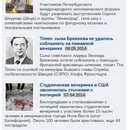
Участников Петербургского
международного экономического форума
будут развлекать выступлением Сергея
Шнурова (Шнур) и группы "Ленинград", гала-шоу с
олимпийскими чемпионами по фигурному катанию и
театральными постановками.
Times: сына Брежнева не удалось
соблазнить на пижамной
вечеринке
08.05.2014
Сына советского лидера Леонида
Брежнева хотели соблазнить с помощью
британской красавицы-шпионки, пишет The
Times со ссылкой на мемуары бывшего главы Службы
госбезопасности Швеции (СЭПО) Улофа Фронстедта.
Студенческая вечеринка в США
закончилась стычками с
полицией
07.04.2014
Беспорядками и столкновениями с
полицией закончилась студенческая
вечеринка с участием более 15 тысяч
человек в американском городе Исла-Виста (штат
Калифорния). Около 100 человек были арестованы, еще 44
пострадали.