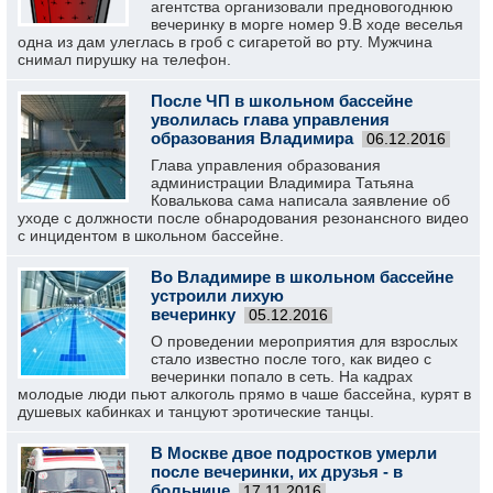
агентства организовали предновогоднюю
вечеринку в морге номер 9.В ходе веселья
одна из дам улеглась в гроб с сигаретой во рту. Мужчина
снимал пирушку на телефон.
После ЧП в школьном бассейне
уволилась глава управления
образования Владимира
06.12.2016
Глава управления образования
администрации Владимира Татьяна
Ковалькова сама написала заявление об
уходе с должности после обнародования резонансного видео
с инцидентом в школьном бассейне.
Во Владимире в школьном бассейне
устроили лихую
вечеринку
05.12.2016
О проведении мероприятия для взрослых
стало известно после того, как видео с
вечеринки попало в сеть. На кадрах
молодые люди пьют алкоголь прямо в чаше бассейна, курят в
душевых кабинках и танцуют эротические танцы.
В Москве двое подростков умерли
после вечеринки, их друзья - в
больнице
17.11.2016