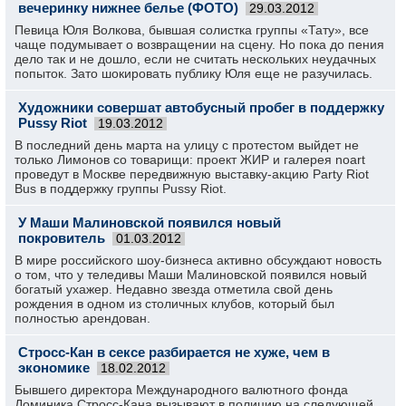
вечеринку нижнее белье (ФОТО)
29.03.2012
Певица Юля Волкова, бывшая солистка группы «Тату», все
чаще подумывает о возвращении на сцену. Но пока до пения
дело так и не дошло, если не считать нескольких неудачных
попыток. Зато шокировать публику Юля еще не разучилась.
Художники совершат автобусный пробег в поддержку
Pussy Riot
19.03.2012
В последний день марта на улицу с протестом выйдет не
только Лимонов со товарищи: проект ЖИР и галерея noart
проведут в Москве передвижную выставку-акцию Party Riot
Bus в поддержку группы Pussy Riot.
У Маши Малиновской появился новый
покровитель
01.03.2012
В мире российского шоу-бизнеса активно обсуждают новость
о том, что у теледивы Маши Малиновской появился новый
богатый ухажер. Недавно звезда отметила свой день
рождения в одном из столичных клубов, который был
полностью арендован.
Стросс-Кан в сексе разбирается не хуже, чем в
экономике
18.02.2012
Бывшего директора Международного валютного фонда
Доминика Стросс-Кана вызывают в полицию на следующей