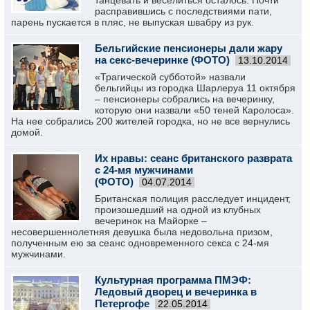
танцевать и веселиться осталось. Почти
расправившись с последствиями пати,
парень пускается в пляс, не выпуская швабру из рук.
Бельгийские пенсионеры дали жару
на секс-вечеринке (ФОТО)
13.10.2014
«Трагической субботой» назвали
бельгийцы из городка Шарлеруа 11 октября
– пенсионеры собрались на вечеринку,
которую они назвали «50 теней Каролоса».
На нее собрались 200 жителей городка, но не все вернулись
домой.
Их нравы: сеанс британского разврата
с 24-мя мужчинами
(ФОТО)
04.07.2014
Британская полиция расследует инцидент,
произошедший на одной из клубных
вечеринок на Майорке –
несовершеннолетняя девушка была недовольна призом,
полученным ею за сеанс одновременного секса с 24-мя
мужчинами.
Культурная программа ПМЭФ:
Ледовый дворец и вечеринка в
Петергофе
22.05.2014