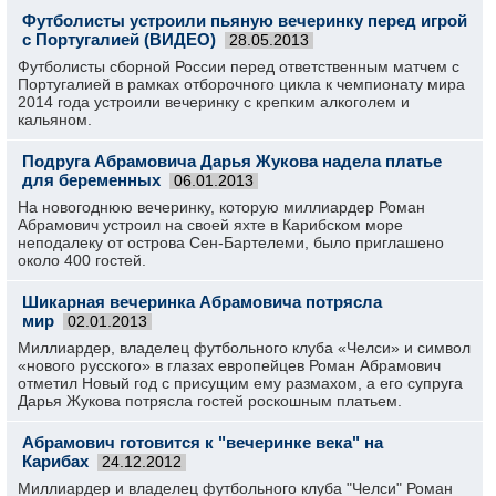
Футболисты устроили пьяную вечеринку перед игрой
с Португалией (ВИДЕО)
28.05.2013
Футболисты сборной России перед ответственным матчем с
Португалией в рамках отборочного цикла к чемпионату мира
2014 года устроили вечеринку с крепким алкоголем и
кальяном.
Подруга Абрамовича Дарья Жукова надела платье
для беременных
06.01.2013
На новогоднюю вечеринку, которую миллиардер Роман
Абрамович устроил на своей яхте в Карибском море
неподалеку от острова Сен-Бартелеми, было приглашено
около 400 гостей.
Шикарная вечеринка Абрамовича потрясла
мир
02.01.2013
Миллиардер, владелец футбольного клуба «Челси» и символ
«нового русского» в глазах европейцев Роман Абрамович
отметил Новый год с присущим ему размахом, а его супруга
Дарья Жукова потрясла гостей роскошным платьем.
Абрамович готовится к "вечеринке века" на
Карибах
24.12.2012
Миллиардер и владелец футбольного клуба "Челси" Роман