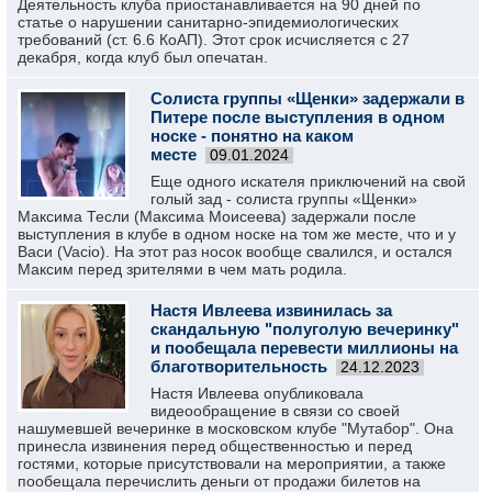
Деятельность клуба приостанавливается на 90 дней по
статье о нарушении санитарно-эпидемиологических
требований (ст. 6.6 КоАП). Этот срок исчисляется с 27
декабря, когда клуб был опечатан.
Солиста группы «Щенки» задержали в
Питере после выступления в одном
носке - понятно на каком
месте
09.01.2024
Еще одного искателя приключений на свой
голый зад - солиста группы «Щенки»
Максима Тесли (Максима Моисеева) задержали после
выступления в клубе в одном носке на том же месте, что и у
Васи (Vacio). На этот раз носок вообще свалился, и остался
Максим перед зрителями в чем мать родила.
Настя Ивлеева извинилась за
скандальную "полуголую вечеринку"
и пообещала перевести миллионы на
благотворительность
24.12.2023
Настя Ивлеева опубликовала
видеообращение в связи со своей
нашумевшей вечеринке в московском клубе "Мутабор". Она
принесла извинения перед общественностью и перед
гостями, которые присутствовали на мероприятии, а также
пообещала перечислить деньги от продажи билетов на