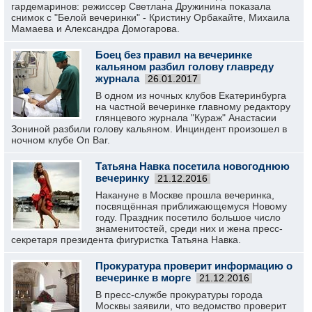
гардемаринов: режиссер Светлана Дружинина показала
снимок с "Белой вечеринки" - Кристину Орбакайте, Михаила
Мамаева и Александра Домогарова.
Боец без правил на вечеринке
кальяном разбил голову главреду
журнала
26.01.2017
В одном из ночных клубов Екатеринбурга
на частной вечеринке главному редактору
глянцевого журнала "Кураж" Анастасии
Зониной разбили голову кальяном. Инциндент произошел в
ночном клубе On Bar.
Татьяна Навка посетила новогоднюю
вечеринку
21.12.2016
Накануне в Москве прошла вечеринка,
посвящённая приближающемуся Новому
году. Праздник посетило большое число
знаменитостей, среди них и жена пресс-
секретаря президента фигуристка Татьяна Навка.
Прокуратура проверит информацию о
вечеринке в морге
21.12.2016
В пресс-службе прокуратуры города
Москвы заявили, что ведомство проверит