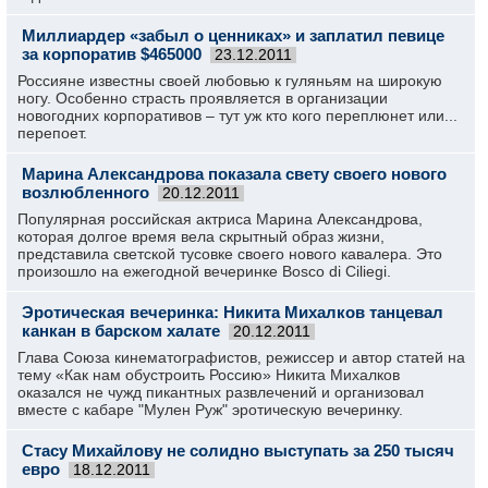
Миллиардер «забыл о ценниках» и заплатил певице
за корпоратив $465000
23.12.2011
Россияне известны своей любовью к гуляньям на широкую
ногу. Особенно страсть проявляется в организации
новогодних корпоративов – тут уж кто кого переплюнет или...
перепоет.
Марина Александрова показала свету своего нового
возлюбленного
20.12.2011
Популярная российская актриса Марина Александрова,
которая долгое время вела скрытный образ жизни,
представила светской тусовке своего нового кавалера. Это
произошло на ежегодной вечеринке Bosco di Ciliegi.
Эротическая вечеринка: Никита Михалков танцевал
канкан в барском халате
20.12.2011
Глава Союза кинематографистов, режиссер и автор статей на
тему «Как нам обустроить Россию» Никита Михалков
оказался не чужд пикантных развлечений и организовал
вместе с кабаре "Мулен Руж" эротическую вечеринку.
Стасу Михайлову не солидно выступать за 250 тысяч
евро
18.12.2011