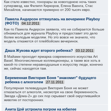
Как стало известно, гонорары за новогоднюю ночь таких
суперзвезд, как Филипп Киркоров, Елена Ваенга, Стас
Михайлов, начинаются примерно от 200 тысяч евро.
Памела Андерсон оттянулась на вечеринке Playboy
(ФОТО)
04.12.2011
Как-то Памела Андерсон заявила, что не собирается больше
обнажаться для журнала Playboy и предоставит это дело
более молодым моделям. Но это вовсе не значило, что
модель откажется от плейбойских вечеринок.
Даша Жукова ждет второго ребенка?
03.12.2011
В Майами проходит ярмарка современного искусства Art
Basel. Многочисленные коллекционеры, а также все хоть в
какой-то степени неравнодушные к искусству люди, конечно
же, сейчас находятся там.
Беременная Виктория Боня "знакомит" будущего
ребенка с алкоголем
27.11.2011
Популярная телеведущая Виктория Боня не может
отказаться от алкоголя, несмотря на свою беременность.
Звезда «Дома-2» до сих пор скрывает свой округлившийся
животик от посторонних.
Анита Цой устроила погром на юбилее