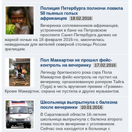
Полиция Петербурга полночи ловила
50 пьяных голых
африканцев
18.02.2016
Вечеринка соплеменников-африканцев,
устроенная в бане на Петровском
проспекте Санкт-Петербурга далеко не
жаркой ночью на 18 февраля 2016-го, закончилась
невиданным для жителей северной столицы России
зрелищем.
Пол Маккартни не прошел фейс-
контроль на вечеринку
17.02.2016
Легенду британского рока сэра Пола
Маккартни фейс-контроль не пустил на
вечеринку, организованную рэпером Тайга
(Tyga) в честь вручения премии «Грэмми».
Кроме Маккартни, охрана не пустила и других музыкантов.
Школьница выпрыгнула с балкона
после вечеринки
10.01.2016
В Саратовской области 16-летняя
школьница выпрыгнула с балкона второго
этажа после вечеринки с уголовником.
Сейчас она находится в больнице с