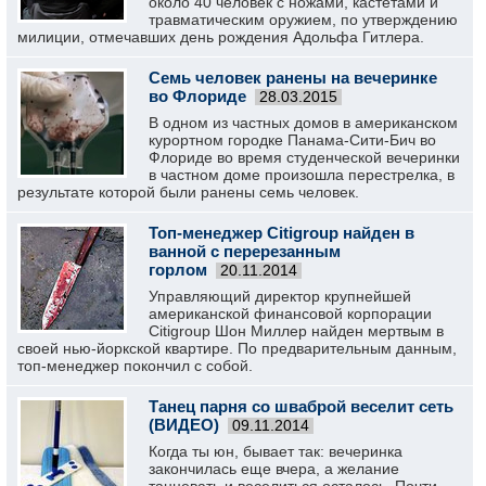
около 40 человек с ножами, кастетами и
травматическим оружием, по утверждению
милиции, отмечавших день рождения Адольфа Гитлера.
Семь человек ранены на вечеринке
во Флориде
28.03.2015
В одном из частных домов в американском
курортном городке Панама-Сити-Бич во
Флориде во время студенческой вечеринки
в частном доме произошла перестрелка, в
результате которой были ранены семь человек.
Топ-менеджер Citigroup найден в
ванной с перерезанным
горлом
20.11.2014
Управляющий директор крупнейшей
американской финансовой корпорации
Citigroup Шон Миллер найден мертвым в
своей нью-йоркской квартире. По предварительным данным,
топ-менеджер покончил с собой.
Танец парня со шваброй веселит сеть
(ВИДЕО)
09.11.2014
Когда ты юн, бывает так: вечеринка
закончилась еще вчера, а желание