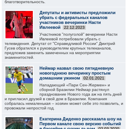
благотворительность.
Депутаты и активисты предложили
убрать с федеральных каналов
участников вечеринки Насти
Ивлеевой
22.12.2023
Участников "полуголой" вечеринки Насти
Ивлеевой потребовали убрать с
телевидения. Депутат от "Справедливой России" Дмитрий
Гусев обратился к руководителям крупных телеканалов,
предложив заменить замеченных на мероприятии
знаменитостей.
Неймар назвал свою пятидневную
новогоднюю вечеринку простым
домашним ужином
02.01.2021
Нападающий «Пари Сен-Жермен» и
сборной Бразилии Неймар растянул
празднование Нового года аж на пять дней
и пригласил друзей в свой дом в Бразилии. Компания
собралась немаленькая – хозяин может себе это позволить, и
провожали непростой год.
Екатерина Диденко рассказала шоу на
Первом канале свою версию событий
в бассейне с сухим льдом
02.03.2020