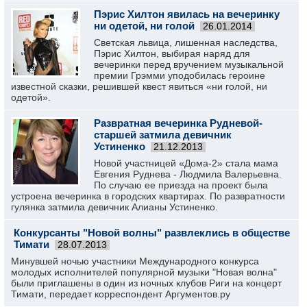
Пэрис Хилтон явилась на вечеринку
ни одетой, ни голой
26.01.2014
Светская львица, лишенная наследства,
Пэрис Хилтон, выбирая наряд для
вечеринки перед вручением музыкальной
премии Грэмми уподобилась героине
известной сказки, решившей квест явиться «ни голой, ни
одетой».
Развратная вечеринка Рудневой-
старшей затмила девичник
Устиненко
21.12.2013
Новой участницей «Дома-2» стала мама
Евгения Руднева - Людмила Валерьевна.
По случаю ее приезда на проект была
устроена вечеринка в городских квартирах. По развратности
гулянка затмила девичник Алианы Устиненко.
Конкурсанты "Новой волны" развлеклись в обществе
Тимати
28.07.2013
Минувшей ночью участники Международного конкурса
молодых исполнителей популярной музыки "Новая волна"
были приглашены в один из ночных клубов Риги на концерт
Тимати, передает корреспондент Аргументов.ру