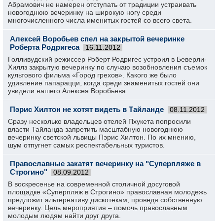
Абрамович не намерен отступать от традиции устраивать
новогоднюю вечеринку на широкую ногу среди
многочисленного числа именитых гостей со всего света.
Алексей Воробьев спел на закрытой вечеринке
Роберта Родригеса
16.11.2012
Голливудский режиссер Роберт Родригес устроил в Беверли-
Хиллз закрытую вечеринку по случаю возобновления съемок
культового фильма «Город грехов». Какого же было
удивление папарацци, когда среди знаменитых гостей они
увидели нашего Алексея Воробьева.
Пэрис Хилтон не хотят видеть в Тайланде
08.11.2012
Сразу несколько владельцев отелей Пхукета попросили
власти Тайланда запретить масштабную новогоднюю
вечеринку светской львицы Пэрис Хилтон. По их мнению,
шум отпугнет самых респектабельных туристов.
Православные закатят вечеринку на "Суперпляже в
Строгино"
08.09.2012
В воскресенье на современной столичной досуговой
площадке «Суперпляж в Строгино» православная молодежь
предложит альтернативу дискотекам, проведя собственную
вечеринку. Цель мероприятия – помочь православным
молодым людям найти друг друга.