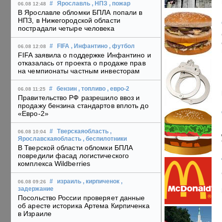
#
Ярославль
, НПЗ
, пожар
06.08 12:48
В Ярославле обломки БПЛА попали в
НПЗ, в Нижегородской области
пострадали четыре человека
#
FIFA
, Инфантино
, футбол
06.08 12:08
FIFA заявила о поддержке Инфантино и
отказалась от проекта о продаже прав
на чемпионаты частным инвесторам
#
бензин
, топливо
, евро-2
06.08 11:25
Правительство РФ разрешило ввоз и
продажу бензина стандартов вплоть до
«Евро-2»
#
Тверскаяобласть
,
06.08 10:04
Ярославскаяобласть
, беспилотники
В Тверской области обломки БПЛА
повредили фасад логистического
комплекса Wildberries
#
израиль
, кирпиченок
,
06.08 09:26
задержание
Посольство России проверяет данные
об аресте историка Артема Кирпиченка
в Израиле