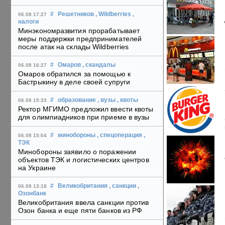
#
Решетников
, Wildberries
,
06.08 17:27
налоги
Минэкономразвития прорабатывает
меры поддержки предпринимателей
после атак на склады Wildberries
#
Омаров
, скандалы
06.08 16:27
Омаров обратился за помощью к
Бастрыкину в деле своей супруги
#
образование
, вузы
, квоты
06.08 15:33
Ректор МГИМО предложил ввести квоты
для олимпиадников при приеме в вузы
#
минобороны
, спецоперация
,
06.08 15:04
ТЭК
Минобороны заявило о поражении
объектов ТЭК и логистических центров
на Украине
#
Великобритания
, санкции
,
06.08 13:18
Озонбанк
Великобритания ввела санкции против
Озон банка и еще пяти банков из РФ