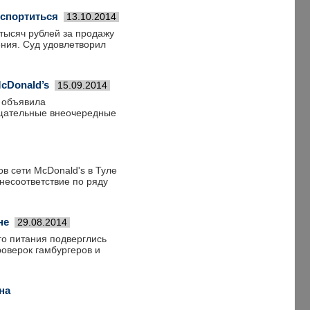
испортиться
13.10.2014
ысяч рублей за продажу
ения. Суд удовлетворил
cDonald’s
15.09.2014
 объявила
тщательные внеочередные
 сети McDonald's в Туле
несоответствие по ряду
не
29.08.2014
го питания подверглись
роверок гамбургеров и
на