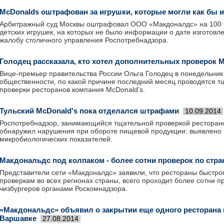
McDonalds оштрафован за игрушки, которые могли как бы 
Арбитражный суд Москвы оштрафовал ООО «Макдоналдс» на 100 т
детских игрушек, на которых не было информации о дате изготовл
жалобу столичного управления Роспотребнадзора.
Голодец рассказала, кто хотел дополнительных проверок M
Вице-премьер правительства России Ольга Голодец в понедельник
общественности, по какой причине последний месяц проводятся 
проверки ресторанов компания McDonald’s.
Тульский McDonald's пока отделался штрафами
10.09.2014
Роспотребнадзор, занимающийся тщательной проверкой ресторанов
обнаружил нарушения при обороте пищевой продукции: выявлено 
микробиологических показателей.
Макдональдс под колпаком - более сотни проверок по стра
Представители сети «Макдоналдс» заявили, что рестораны быстро
проверкам во всех регионах страны, всего проходит более сотни п
чизбургеров органами Роскомнадзора.
«Макдональдс» объявил о закрытии еще одного ресторана 
Варшавке
27.08.2014