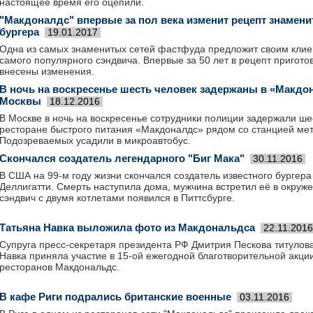
настоящее время его оцепили.
"Макдоналдс" впервые за пол века изменит рецепт знамени
бургера
19.01.2017
Одна из самых знаменитых сетей фастфуда предложит своим кли
самого популярного сэндвича. Впервые за 50 лет в рецепт пригото
внесены изменения.
В ночь на воскресенье шесть человек задержаны в «Макдон
Москвы
18.12.2016
В Москве в ночь на воскресенье сотрудники полиции задержали ше
ресторане быстрого питания «Макдоналдс» рядом со станцией ме
Подозреваемых усадили в микроавтобус.
Скончался создатель легендарного "Биг Мака"
30.11.2016
В США на 99-м году жизни скончался создатель известного бургера
Деллигатти. Смерть наступила дома, мужчина встретил её в окруж
сэндвич с двумя котлетами появился в Питтсбурге.
Татьяна Навка выложила фото из Макдональдса
22.11.2016
Супруга пресс-секретаря президента РФ Дмитрия Пескова титулов
Навка приняла участие в 15-ой ежегодной благотворительной акци
ресторанов Макдональдс.
В кафе Риги подрались британские военные
03.11.2016