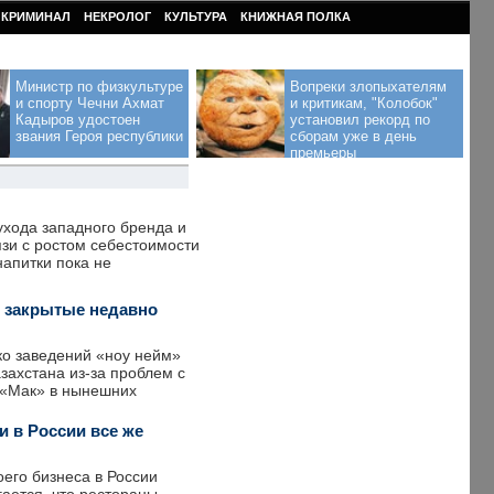
КРИМИНАЛ
НЕКРОЛОГ
КУЛЬТУРА
КНИЖНАЯ ПОЛКА
Министр по физкультуре
Вопреки злопыхателям
и спорту Чечни Ахмат
и критикам, "Колобок"
Кадыров удостоен
установил рекорд по
звания Героя республики
сборам уже в день
премьеры
ухода западного бренда и
язи с ростом себестоимости
напитки пока не
ли закрытые недавно
ко заведений «ноу нейм»
захстана из-за проблем с
о «Мак» в нынешних
и в России все же
оего бизнеса в России