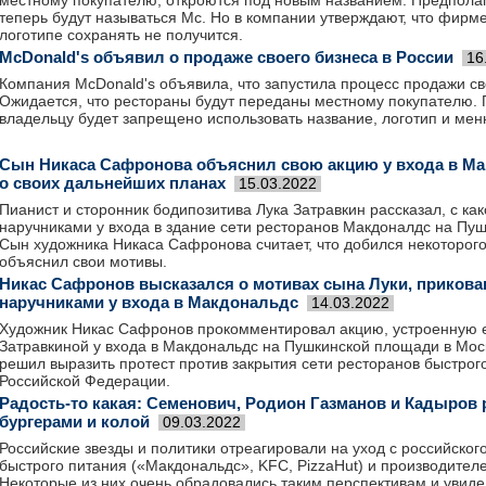
местному покупателю, откроются под новым названием. Предполаг
теперь будут называться Mc. Но в компании утверждают, что фирм
логотипе сохранять не получится.
McDonald's объявил о продаже своего бизнеса в России
16
Компания McDonald's объявила, что запустила процесс продажи св
Ожидается, что рестораны будут переданы местному покупателю. 
владельцу будет запрещено использовать название, логотип и мен
Сын Никаса Сафронова объяснил свою акцию у входа в Ма
о своих дальнейших планах
15.03.2022
Пианист и сторонник бодипозитива Лука Затравкин рассказал, с ка
наручниками у входа в здание сети ресторанов Макдоналдс на Пу
Сын художника Никаса Сафронова считает, что добился некоторого
объяснил свои мотивы.
Никас Сафронов высказался о мотивах сына Луки, прикова
наручниками у входа в Макдональдс
14.03.2022
Художник Никас Сафронов прокомментировал акцию, устроенную 
Затравкиной у входа в Макдональдс на Пушкинской площади в Мос
решил выразить протест против закрытия сети ресторанов быстрог
Российской Федерации.
Радость-то какая: Семенович, Родион Газманов и Кадыров
бургерами и колой
09.03.2022
Российские звезды и политики отреагировали на уход с российског
быстрого питания («Макдональдс», KFC, PizzaHut) и производител
Некоторые из них очень обрадовались таким перспективам и увиде