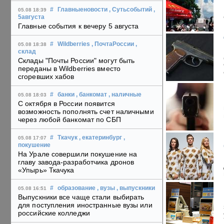
#
Главныеновости
, Сутьсобытий
,
05.08 18:39
5августа
Главные события к вечеру 5 августа
#
Wildberries
, ПочтаРоссии
,
05.08 18:38
склад
Склады "Почты России" могут быть
переданы в Wildberries вместо
сгоревших хабов
#
банки
, банкомат
, наличные
05.08 18:03
С октября в России появится
возможность пополнять счет наличными
через любой банкомат по СБП
#
Ткачук
, екатеринбург
,
05.08 17:07
покушение
На Урале совершили покушение на
главу завода-разработчика дронов
«Упырь» Ткачука
#
образование
, вузы
, выпускники
05.08 16:51
Выпускники все чаще стали выбирать
для поступления иностранные вузы или
российские колледжи