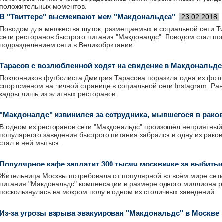
положительных моментов.
В "Твиттере" высмеивают мем "Макдональдса"
23.02.2018
Поводом для множества шуток, размещаемых в социальной сети Twi
сети ресторанов быстрого питания "Макдоналдс". Поводом стал п
подразделением сети в Великобритании.
Тарасов с возлюбленной ходят на свидение в Макдональдс
Поклонников футболиста Дмитрия Тарасова поразила одна из фот
спортсменом на личной странице в социальной сети Instagram. Ра
кадры лишь из элитных ресторанов.
"Макдоналдс" извинился за сотрудника, мывшегося в рако
В одном из ресторанов сети "Макдональдс" произошёл неприятный
популярного заведения быстрого питания забрался в одну из раков
стал в ней мыться.
Популярное кафе заплатит 300 тысяч москвичке за выбиты
Жительница Москвы потребовала от популярной во всём мире сети
питания "Макдональдс" компенсации в размере одного миллиона 
поскользнулась на мокром полу в одном из столичных заведений.
Из-за угрозы взрыва эвакуирован "Макдональдс" в Москве