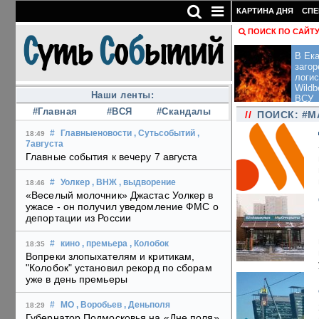
КАРТИНА ДНЯ
СПЕ
ПОИСК ПО САЙТ
В Ека
загор
логис
Wildb
Наши ленты:
ВСУ
#Главная
#ВСЯ
#Скандалы
//
ПОИСК: #
#
Главныеновости
, Сутьсобытий
,
18:49
7августа
Главные события к вечеру 7 августа
#
Уолкер
, ВНЖ
, выдворение
18:46
«Веселый молочник» Джастас Уолкер в
ужасе - он получил уведомление ФМС о
депортации из России
#
кино
, премьера
, Колобок
18:35
Вопреки злопыхателям и критикам,
"Колобок" установил рекорд по сборам
уже в день премьеры
#
МО
, Воробьев
, Деньполя
18:29
Губернатор Подмосковья на «Дне поля»