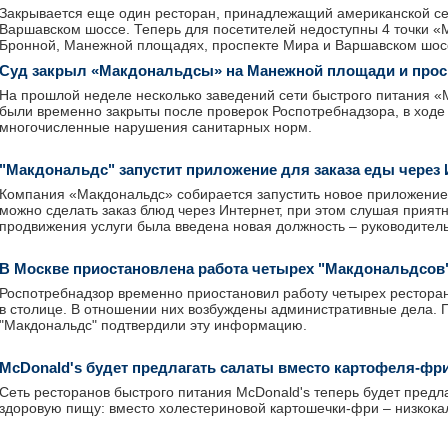
Закрывается еще один ресторан, принадлежащий американской сет
Варшавском шоссе. Теперь для посетителей недоступны 4 точки «
Бронной, Манежной площадях, проспекте Мира и Варшавском шос
Суд закрыл «Макдональдсы» на Манежной площади и прос
На прошлой неделе несколько заведений сети быстрого питания «
были временно закрыты после проверок Роспотребнадзора, в ход
многочисленные нарушения санитарных норм.
"Макдональдс" запустит приложение для заказа еды через 
Компания «Макдональдс» собирается запустить новое приложение
можно сделать заказ блюд через Интернет, при этом слушая прият
продвижения услуги была введена новая должность – руководител
В Москве приостановлена работа четырех "Макдональдсов
Роспотребнадзор временно приостановил работу четырех рестора
в столице. В отношении них возбуждены административные дела. 
"Макдональдс" подтвердили эту информацию.
McDonald's будет предлагать салаты вместо картофеля-фр
Сеть ресторанов быстрого питания McDonald's теперь будет предл
здоровую пищу: вместо холестериновой картошечки-фри – низкок