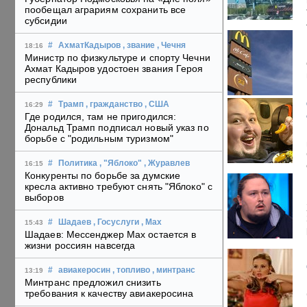
пообещал аграриям сохранить все
субсидии
#
АхматКадыров
, звание
, Чечня
18:16
Министр по физкультуре и спорту Чечни
Ахмат Кадыров удостоен звания Героя
республики
#
Трамп
, гражданство
, США
16:29
Где родился, там не пригодился:
Дональд Трамп подписал новый указ по
борьбе с "родильным туризмом"
#
Политика
, "Яблоко"
, Журавлев
16:15
Конкуренты по борьбе за думские
кресла активно требуют снять "Яблоко" с
выборов
#
Шадаев
, Госуслуги
, Max
15:43
Шадаев: Мессенджер Max остается в
жизни россиян навсегда
#
авиакеросин
, топливо
, минтранс
13:19
Минтранс предложил снизить
требования к качеству авиакеросина