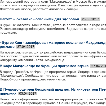
Из помещений ресторана сети "Макдональдс" в Москве были экстр
посетители и сотрудники заведения. В настоящее время в здании,
Дмитровском шоссе, работают кинологи и сапёры.
Наггетсы оказались опасными для здоровья
25.05.2017
В куриных котлетах "МакНаггетс", которые поставляются в кафе се
Россельхознадзор обнаружил антибиотик. Ведомство запретило вы
продукции.
«Бургер Кинг» зашифровал матерное послание «Макдоналдс
рекламе
27.04.2017
На новых рекламных щитах российского подразделения сети быстро
без особого труда любой желающий может прочесть зашифрованн
конкуренту компании - сети "Макдональд".
В кафе Макдоналдс во Франции прогремел взрыв
27.04.20
В городе Гренобль во Франции прогремел взрыв. Инцидент произо
"Макдональдс". Сообщается, что местная полиция уже взяла ситуа
Подробности произошедшего уточняются.
В Пулково оцеплен бесхозный предмет. Из кинотеатров П
приезжих
03.04.2017
Появилась информация о том, что на территории ресторана сети "
находящегося в аэропорту Пулково в Санкт-Петербурге, был найде