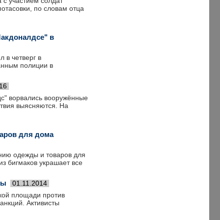
 с участием солдат
отасовки, по словам отца
Макдоналдсе" в
 в четверг в
анным полиции в
16
дс" ворвались вооружённые
твия выясняются. На
аров для дома
нию одежды и товаров для
из бигмаков украшает все
ры
01.11.2014
кой площади против
анкций. Активисты