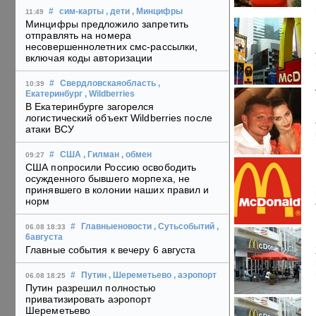
#
сим-карты
, дети
, Минцифры
11:49
Минцифры предложило запретить
отправлять на номера
несовершеннолетних смс-рассылки,
включая коды авторизации
#
Свердловскаяобласть
,
10:39
Екатеринбург
, Wildberries
В Екатеринбурге загорелся
логистический объект Wildberries после
атаки ВСУ
#
США
, Гилман
, обмен
09:27
США попросили Россию освободить
осужденного бывшего морпеха, не
принявшего в колонии наших правил и
норм
#
Главныеновости
, Сутьсобытий
,
06.08 18:33
6августа
Главные события к вечеру 6 августа
#
Путин
, Шереметьево
, аэропорт
06.08 18:25
Путин разрешил полностью
приватизировать аэропорт
Шереметьево