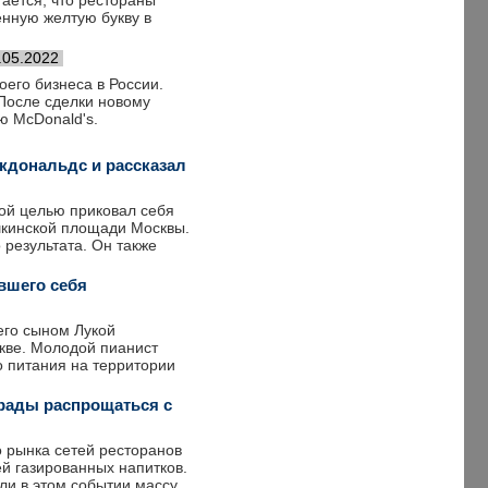
ается, что рестораны
енную желтую букву в
.05.2022
оего бизнеса в России.
После сделки новому
ю McDonald's.
кдональдс и рассказал
кой целью приковал себя
шкинской площади Москвы.
 результата. Он также
вшего себя
его сыном Лукой
кве. Молодой пианист
о питания на территории
 рады распрощаться с
о рынка сетей ресторанов
ей газированных напитков.
ли в этом событии массу