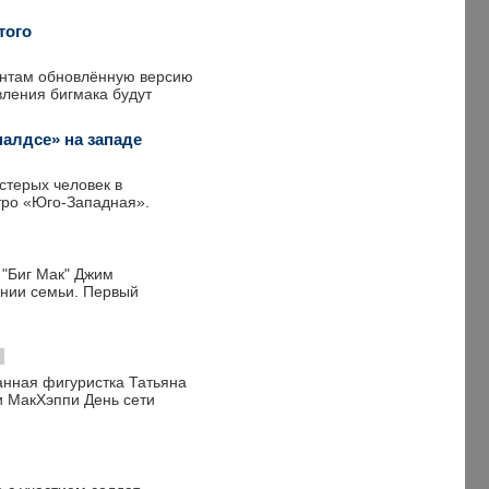
того
ентам обновлённую версию
вления бигмака будут
алдсе» на западе
стерых человек в
тро «Юго-Западная».
 "Биг Мак" Джим
ении семьи. Первый
анная фигуристка Татьяна
и МакХэппи День сети