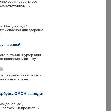
енно эвакуированы все
 расположенном на
ти "Макдональдс"
пуск опасной для здоровья
у» в своей
го питания "Бургер Кинг"
ое послание главному
17
шёл в одном из кафе сети
цию под контроль.
етербурга ОМОН выводит
Макдональдс",
н бесхозный предмет. В