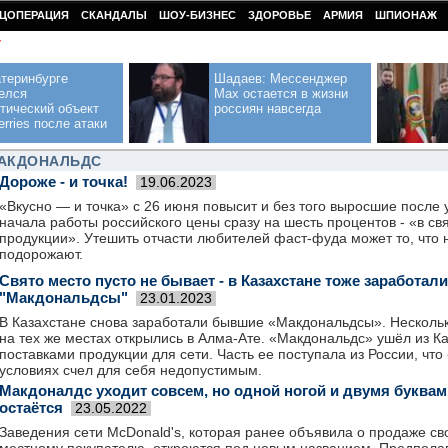
ЦОПЕРАЦИЯ
СКАНДАЛЫ
ШОУ-БИЗНЕС
ЗДОРОВЬЕ
АРМИЯ
ШПИОНАЖ
У
теринбурге
Шадаев: Мессенджер
елся
Max остается в жизни
тический объект
россиян навсегда
erries после атаки
МАКДОНАЛЬДС
Дороже - и точка!
19.06.2023
«Вкусно — и точка» с 26 июня повысит и без того выросшие после 
начала работы российского цены сразу на шесть процентов - «в св
продукции». Утешить отчасти любителей фаст-фуда может то, что 
подорожают.
Свято место пусто не бывает - в Казахстане тоже заработа
"Макдональдсы"
23.01.2023
В Казахстане снова заработали бывшие «Макдональдсы». Несколь
на тех же местах открылись в Алма-Ате. «Макдональдс» ушёл из Ка
поставками продукции для сети. Часть ее поступала из России, чт
условиях счел для себя недопустимым.
Макдоналдс уходит совсем, но одной ногой и двумя буквам
остаётся
23.05.2022
Заведения сети McDonald's, которая ранее объявила о продаже св