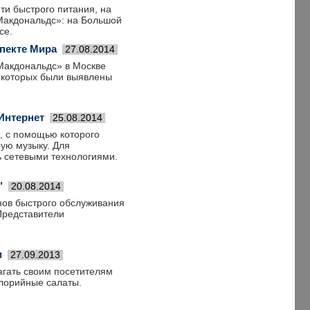
и быстрого питания, на
Макдональдс»: на Большой
се.
пекте Мира
27.08.2014
Макдональдс» в Москве
е которых были выявлены
Интернет
25.08.2014
, с помощью которого
ную музыку. Для
ь сетевыми технологиями.
"
20.08.2014
нов быстрого обслуживания
Представители
и
27.09.2013
агать своим посетителям
алорийные салаты.