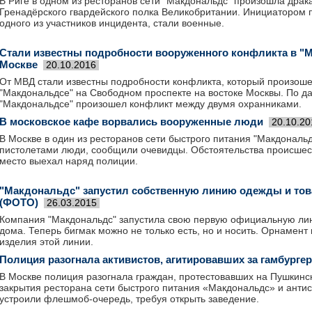
В Риге в одном из ресторанов сети "Макдональдс" произошла драка
Гренадёрского гвардейского полка Великобритании. Инициатором п
одного из участников инцидента, стали военные.
Стали известны подробности вооруженного конфликта в "
Москве
20.10.2016
От МВД стали известны подробности конфликта, который произошел
"Макдональдсе" на Свободном проспекте на востоке Москвы. По д
"Макдональдсе" произошел конфликт между двумя охранниками.
В московское кафе ворвались вооруженные люди
20.10.20
В Москве в один из ресторанов сети быстрого питания "Макдональ
пистолетами люди, сообщили очевидцы. Обстоятельства происшес
место выехал наряд полиции.
"Макдональдс" запустил собственную линию одежды и тов
(ФОТО)
26.03.2015
Компания "Макдональдс" запустила свою первую официальную ли
дома. Теперь бигмак можно не только есть, но и носить. Орнамент 
изделия этой линии.
Полиция разогнала активистов, агитировавших за гамбурге
В Москве полиция разогнала граждан, протестовавших на Пушкинс
закрытия ресторана сети быстрого питания «Макдональдс» и антис
устроили флешмоб-очередь, требуя открыть заведение.