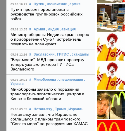
#
Путин
, назначение
, армия
05.08 16:21
Путин провел перестановки в
руководстве группировок российских
войск
#
Армия
, Индия
, авиация
05.08 13:55
Министр обороны Индии закрыл вопрос
о приобретении Су-57: истребитель
покупать не планируют
#
Заславский
, ГИТИС
, скандалы
05.08 12:16
"Ведомости": МВД проводит проверку
теперь уже экс-ректора ГИТИСа
Заславского
#
Минобороны
, спецоперация
,
05.08 10:01
Украина
Минобороны заявило о поражении
транспортно-логистических центров в
Киеве и Киевской области
#
Нетаньяху
, Трамп
, Израиль
05.08 09:55
Нетаньяху заявил, что Израиль не
соглашался с планом трамповского
"Совета мира" по разоружению ХАМАС