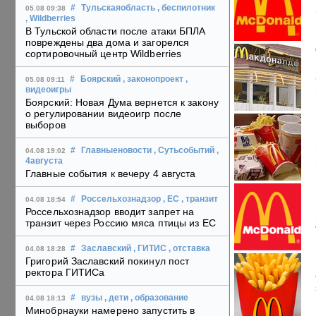
#
Тульскаяобласть
, беспилотник
05.08 09:38
, Wildberries
В Тульской области после атаки БПЛА
повреждены два дома и загорелся
сортировочный центр Wildberries
#
Боярский
, законопроект
,
05.08 09:11
видеоигры
Боярский: Новая Дума вернется к закону
о регулировании видеоигр после
выборов
#
Главныеновости
, Сутьсобытий
,
04.08 19:02
4августа
Главные события к вечеру 4 августа
#
Россельхознадзор
, ЕС
, транзит
04.08 18:54
Россельхознадзор вводит запрет на
транзит через Россию мяса птицы из ЕС
#
Заславский
, ГИТИС
, отставка
04.08 18:28
Григорий Заславский покинул пост
ректора ГИТИСа
#
вузы
, дети
, образование
04.08 18:13
Минобрнауки намерено запустить в