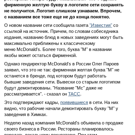
фирменную желтую букву в логотипе сети сохранять
не получится. Логотип слишком узнаваем. Впрочем,
с названием все тоже еще не до конца понятно.
О новом названии сети сообщила газета
"Известия"
со
ссылкой на источник. Причем, по словам собеседника
издания, названию блюд в новых заведениях могут быть
максимально приближены к классическому
меню McDonald's. Более того, буква "M" в названии
якобы может остаться фирменной.
Однако гендиректор McDonald's в России Олег Пароев
заявил, что это не так: фирменная желтая буква "M" не
останется в бренде, под котором будут работать
бывшие заведения сети. Вывески со старым логотипом
будут демонтированы. "Название "Mc" даже не
рассматривается". - сказал он
ТАСС
.
Это подтверждают кадры,
появившиеся
в сети. На них
видно, что рабочие начали демонтировать букву "M" у
заведения в Химках.
Неделю назад компания McDonald's объявила о продаже
своего бизнеса в России. Рестораны планировалось
передать локальному покупателю. При этом