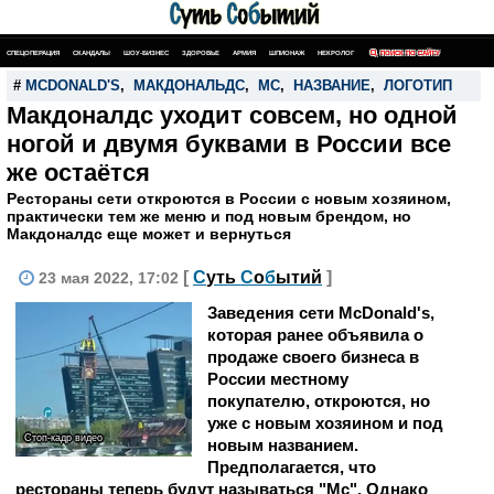
СПЕЦОПЕРАЦИЯ
СКАНДАЛЫ
ШОУ-БИЗНЕС
ЗДОРОВЬЕ
АРМИЯ
ШПИОНАЖ
НЕКРОЛОГ
ПОИСК ПО САЙТУ
#
MCDONALD'S
,
МАКДОНАЛЬДС
,
MC
,
НАЗВАНИЕ
,
ЛОГОТИП
Макдоналдс уходит совсем, но одной
ногой и двумя буквами в России все
же остаётся
Рестораны сети откроются в России с новым хозяином,
практически тем же меню и под новым брендом, но
Макдоналдс еще может и вернуться
[
С
уть
С
о
б
ытий
]
23 мая 2022, 17:02
Заведения сети McDonald's,
которая ранее объявила о
продаже своего бизнеса в
России местному
покупателю, откроются, но
уже с новым хозяином и под
Стоп-кадр видео
новым названием.
Предполагается, что
рестораны теперь будут называться "Mc". Однако