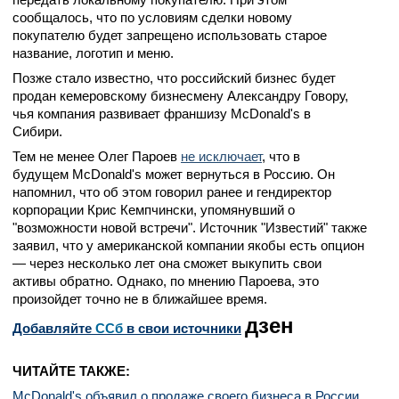
сообщалось, что по условиям сделки новому
покупателю будет запрещено использовать старое
название, логотип и меню.
Позже стало известно, что российский бизнес будет
продан кемеровскому бизнесмену Александру Говору,
чья компания развивает франшизу McDonald's в
Сибири.
Тем не менее Олег Пароев
не исключает
, что в
будущем McDonald's может вернуться в Россию. Он
напомнил, что об этом говорил ранее и гендиректор
корпорации Крис Кемпчински, упомянувший о
"возможности новой встречи".
Источник "Известий" также
заявил, что у американской компании якобы есть опцион
— через несколько лет она сможет выкупить свои
активы обратно.
Однако, по мнению Пароева, это
произойдет точно не в ближайшее время.
дзен
Добавляйте
CСб
в свои источники
ЧИТАЙТЕ ТАКЖЕ:
McDonald's объявил о продаже своего бизнеса в России