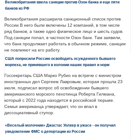
Великобритания ввела санкции против Озон банка и еще пяти
банков из РФ
Великобритания расширила санкционный список против
России.В него были включены 12 компаний, в том числе
ряд банков, а также одно физическое лицо и шесть судов.
Под санкции попал, в частности Озон банк. Там заявили,
что банк продолжает работать в обычном режиме, санкции
не повлияют на его работу.
США попросили Россию освободить осужденного бывшего
морпеха, не принявшего в колонии наших правил и норм
Госсекретарь США Марко Рубио на встрече с министром
иностранных дел Сергеем Лавровым, которая прошла 23
июля, подписал вопрос об освобождении бывшего
американского морского пехотинца Роберта Гилмана,
который с 2022 года находится в российской тюрьме.
Семья американца утверждает, что он впал в
диссоциативный ступор.
«Веселый молочник» Джастас Уолкер в ужасе - он получил
уведомление ФМС о депортации из России