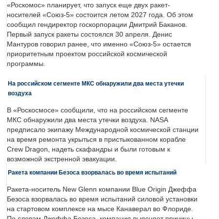
«Роскомос» планирует, что запуск еще двух ракет-
носителей «Союз-5» состоится летом 2027 года. Об этом
сообщил гендиректор госкорпорации Дмитрий Баканов.
Первый запуск ракеты состоялся 30 апреля. Денис
Мантуров говорил ранее, что именно «Союз-5» остается
приоритетным проектом российской космической
программы.
На российском сегменте МКС обнаружили два места утечки
воздуха
В «Роскосмосе» сообщили, что на российском сегменте
МКС обнаружили два места утечки воздуха. NASA
предписало экипажу Международной космической станции
на время ремонта укрыться в пристыкованном корабле
Crew Dragon, надеть скафандры и были готовым к
возможной экстренной эвакуации.
Ракета компании Безоса взорвалась во время испытаний
Ракета-носитель New Glenn компании Blue Origin Джеффа
Безоса взорвалась во время испытаний силовой установки
на стартовом комплексе на мысе Канаверал во Флориде.
По словам Джеффа Безоса, компания выясняет причины