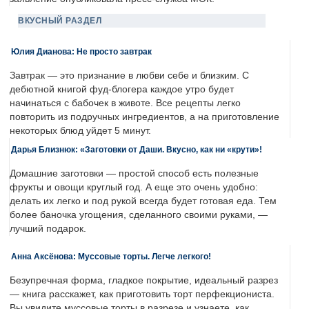
ВКУСНЫЙ РАЗДЕЛ
Юлия Дианова: Не просто завтрак
Завтрак — это признание в любви себе и близким. С
дебютной книгой фуд-блогера каждое утро будет
начинаться с бабочек в животе. Все рецепты легко
повторить из подручных ингредиентов, а на приготовление
некоторых блюд уйдет 5 минут.
Дарья Близнюк: «Заготовки от Даши. Вкусно, как ни «крути»!
Домашние заготовки — простой способ есть полезные
фрукты и овощи круглый год. А еще это очень удобно:
делать их легко и под рукой всегда будет готовая еда. Тем
более баночка угощения, сделанного своими руками, —
лучший подарок.
Анна Аксёнова: Муссовые торты. Легче легкого!
Безупречная форма, гладкое покрытие, идеальный разрез
— книга расскажет, как приготовить торт перфекциониста.
Вы увидите муссовые торты в разрезе и узнаете, как