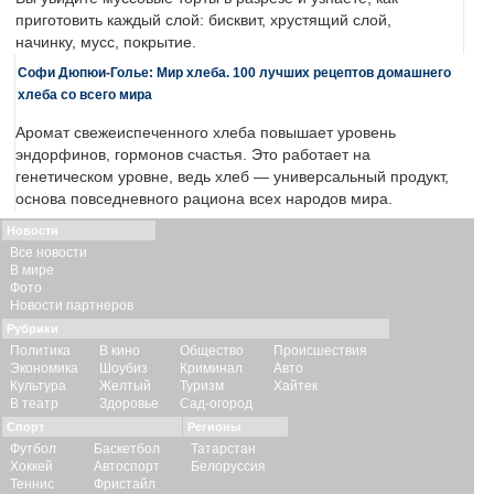
приготовить каждый слой: бисквит, хрустящий слой,
начинку, мусс, покрытие.
Софи Дюпюи-Голье: Мир хлеба. 100 лучших рецептов домашнего
хлеба со всего мира
Аромат свежеиспеченного хлеба повышает уровень
эндорфинов, гормонов счастья. Это работает на
генетическом уровне, ведь хлеб — универсальный продукт,
основа повседневного рациона всех народов мира.
Новости
Все новости
В мире
Фото
Новости партнеров
Рубрики
Политика
В кино
Общество
Происшествия
Экономика
Шоубиз
Криминал
Авто
Культура
Желтый
Туризм
Хайтек
В театр
Здоровье
Сад-огород
Спорт
Регионы
Футбол
Баскетбол
Татарстан
Хоккей
Автоспорт
Белоруссия
Теннис
Фристайл