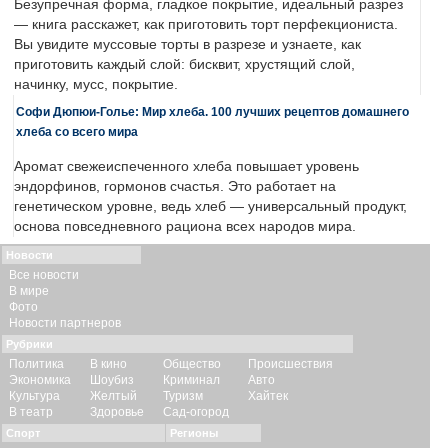
Безупречная форма, гладкое покрытие, идеальный разрез
— книга расскажет, как приготовить торт перфекциониста.
Вы увидите муссовые торты в разрезе и узнаете, как
приготовить каждый слой: бисквит, хрустящий слой,
начинку, мусс, покрытие.
Софи Дюпюи-Голье: Мир хлеба. 100 лучших рецептов домашнего
хлеба со всего мира
Аромат свежеиспеченного хлеба повышает уровень
эндорфинов, гормонов счастья. Это работает на
генетическом уровне, ведь хлеб — универсальный продукт,
основа повседневного рациона всех народов мира.
Новости
Все новости
В мире
Фото
Новости партнеров
Рубрики
Политика
В кино
Общество
Происшествия
Экономика
Шоубиз
Криминал
Авто
Культура
Желтый
Туризм
Хайтек
В театр
Здоровье
Сад-огород
Спорт
Регионы