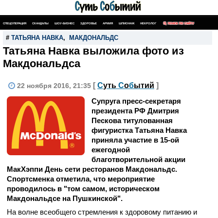
СПЕЦОПЕРАЦИЯ
СКАНДАЛЫ
ШОУ-БИЗНЕС
ЗДОРОВЬЕ
АРМИЯ
ШПИОНАЖ
НЕКРОЛОГ
ПОИСК ПО САЙТУ
#
ТАТЬЯНА НАВКА
,
МАКДОНАЛЬДС
Татьяна Навка выложила фото из
Макдональдса
[
С
уть
С
о
б
ытий
]
22 ноября 2016, 21:35
Супруга пресс-секретаря
президента РФ Дмитрия
Пескова титулованная
фигуристка Татьяна Навка
приняла участие в 15-ой
ежегодной
благотворительной акции
МакХэппи День сети ресторанов Макдональдс.
Спортсменка отметила, что мероприятие
проводилось в "том самом, историческом
Макдональдсе на Пушкинской".
На волне всеобщего стремления к здоровому питанию и