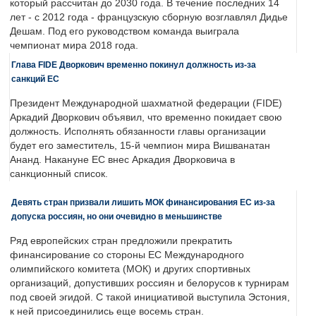
который рассчитан до 2030 года. В течение последних 14
лет - с 2012 года - французскую сборную возглавлял Дидье
Дешам. Под его руководством команда выиграла
чемпионат мира 2018 года.
Глава FIDE Дворкович временно покинул должность из-за
санкций ЕС
Президент Международной шахматной федерации (FIDE)
Аркадий Дворкович объявил, что временно покидает свою
должность. Исполнять обязанности главы организации
будет его заместитель, 15-й чемпион мира Вишванатан
Ананд. Накануне ЕС внес Аркадия Дворковича в
санкционный список.
Девять стран призвали лишить МОК финансирования ЕС из-за
допуска россиян, но они очевидно в меньшинстве
Ряд европейских стран предложили прекратить
финансирование со стороны ЕС Международного
олимпийского комитета (МОК) и других спортивных
организаций, допустивших россиян и белорусов к турнирам
под своей эгидой. С такой инициативой выступила Эстония,
к ней присоединились еще восемь стран.