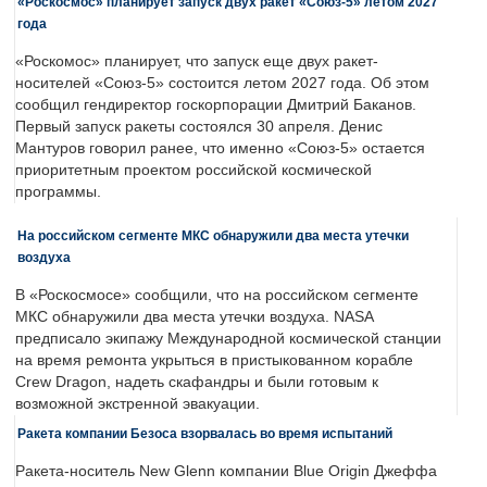
«Роскосмос» планирует запуск двух ракет «Союз-5» летом 2027
года
«Роскомос» планирует, что запуск еще двух ракет-
носителей «Союз-5» состоится летом 2027 года. Об этом
сообщил гендиректор госкорпорации Дмитрий Баканов.
Первый запуск ракеты состоялся 30 апреля. Денис
Мантуров говорил ранее, что именно «Союз-5» остается
приоритетным проектом российской космической
программы.
На российском сегменте МКС обнаружили два места утечки
воздуха
В «Роскосмосе» сообщили, что на российском сегменте
МКС обнаружили два места утечки воздуха. NASA
предписало экипажу Международной космической станции
на время ремонта укрыться в пристыкованном корабле
Crew Dragon, надеть скафандры и были готовым к
возможной экстренной эвакуации.
Ракета компании Безоса взорвалась во время испытаний
Ракета-носитель New Glenn компании Blue Origin Джеффа