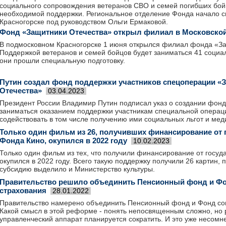
социального сопровождения ветеранов СВО и семей погибших бойц
необходимой поддержки. Региональное отделение Фонда начало с
Красногорске под руководством Ольги Ермаковой.
Фонд «Защитники Отечества» открыл филиал в Московской
В подмосковном Красногорске 1 июня открылся филиал фонда «За
Поддержкой ветеранов и семей бойцов будет заниматься 41 социа
они прошли специальную подготовку.
Путин создал фонд поддержки участников спецоперации «
Отечества»
03.04.2023
Президент России Владимир Путин подписал указ о создании фонд
заниматься оказанием поддержки участникам специальной операц
содействовать в том числе получению ими социальных льгот и ме
Только один фильм из 26, получивших финансирование от 
Фонда Кино, окупился в 2022 году
10.02.2023
Только один фильм из тех, что получили финансирование от госуд
окупился в 2022 году. Всего такую поддержку получили 26 картин, 
субсидию выделило и Министерство культуры.
Правительство решило объединить Пенсионный фонд и Фо
страхования
28.01.2022
Правительство намерено объединить Пенсионный фонд и Фонд соц
Какой смысл в этой реформе - понять непосвященным сложно, но 
управленческий аппарат планируется сократить. И это уже несомн