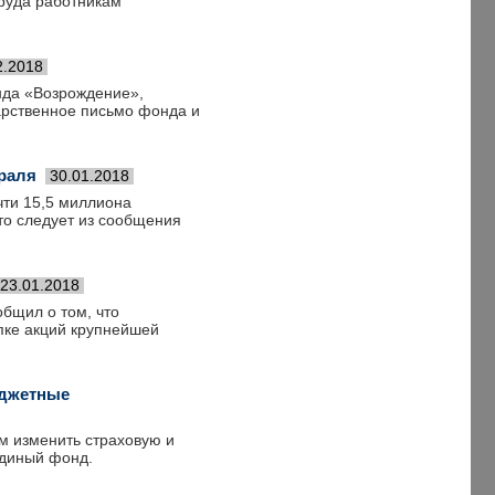
руда работникам
2.2018
нда «Возрождение»,
арственное письмо фонда и
раля
30.01.2018
чти 15,5 миллиона
Это следует из сообщения
23.01.2018
бщил о том, что
пке акций крупнейшей
юджетные
м изменить страховую и
единый фонд.