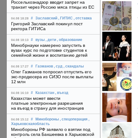
Россельхознадзор вводит запрет на
транзит через Россию мяса птицы из ЕС
#
Заславский
, ГИТИС
, отставка
04.08 18:28
Григорий Заславский покинул пост
ректора ГИТИСа
#
вузы
, дети
, образование
04.08 18:13
Минобрнауки намерено запустить в
вузах курс по подготовке студентов к
семейной жизни и воспитанию детей
#
Газманов
, суд
, скандалы
04.08 17:27
Олег Газманов попросил отпустить его
экс-продюсера из СИЗО после выплаты
12 млн
#
Казахстан
, въезд
04.08 16:10
Казахстан может ввести
платные электронные разрешения
на въезд в страну для иностранцев
#
Минобороны
, спецоперация
,
04.08 15:12
Харьковскаяобласть
Минобороны РФ заявило о взятии под
контроль села Бакшеевка в Харьковской