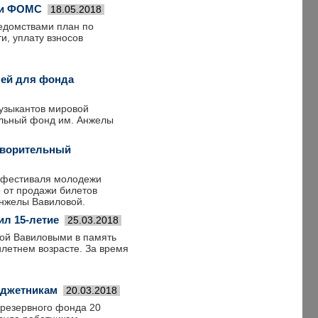
 и ФОМС
18.05.2018
ведомствами план по
и, уплату взносов
лей для фонда
узыкантов мировой
ельный фонд им. Анжелы
отворительный
о фестиваля молодежи
 от продажи билетов
Анжелы Вавиловой.
л 15-летие
25.03.2018
ной Вавиловыми в память
илетнем возрасте. За время
юджетникам
20.03.2018
 резервного фонда 20