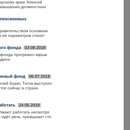
ярскому краю Алексей
ревышении должностных
 пенсионных
правительством основные
 её параметров станет
ого фонда
03.08.2018
 фонда прогремел взрыв.
лдина.
ионный фонд
06.07.2018
лей Борис Титов выступил
ся сейчас в стране.
аботать
24.05.2018
олжают работать несмотря
х идёт речь, превышает сто