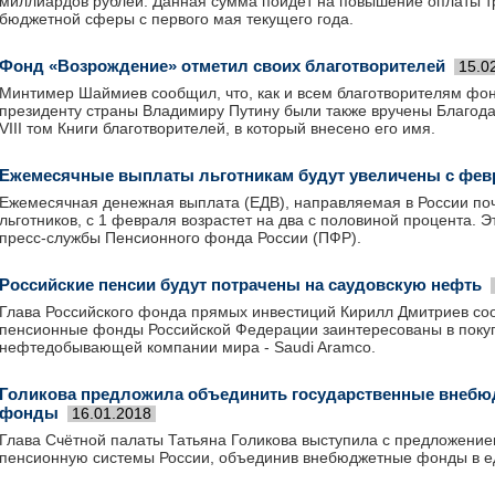
миллиардов рублей. Данная сумма пойдет на повышение оплаты т
бюджетной сферы с первого мая текущего года.
Фонд «Возрождение» отметил своих благотворителей
15.0
Минтимер Шаймиев сообщил, что, как и всем благотворителям фо
президенту страны Владимиру Путину были также вручены Благод
VIII том Книги благотворителей, в который внесено его имя.
Ежемесячные выплаты льготникам будут увеличены с фев
Ежемесячная денежная выплата (ЕДВ), направляемая в России по
льготников, с 1 февраля возрастет на два с половиной процента. 
пресс-службы Пенсионного фонда России (ПФР).
Российские пенсии будут потрачены на саудовскую нефть
Глава Российского фонда прямых инвестиций Кирилл Дмитриев соо
пенсионные фонды Российской Федерации заинтересованы в поку
нефтедобывающей компании мира - Saudi Aramco.
Голикова предложила объединить государственные внеб
фонды
16.01.2018
Глава Счётной палаты Татьяна Голикова выступила с предложение
пенсионную системы России, объединив внебюджетные фонды в 