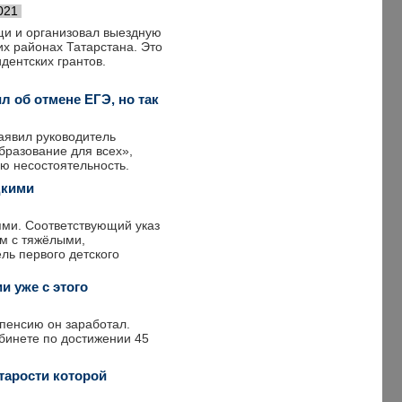
021
щи и организовал выездную
х районах Татарстана. Это
дентских грантов.
 об отмене ЕГЭ, но так
заявил руководитель
бразование для всех»,
ою несостоятельность.
дкими
ями. Соответствующий указ
ям с тяжёлыми,
ль первого детского
и уже с этого
пенсию он заработал.
абинете по достижении 45
тарости которой