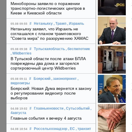
Минобороны заявило о поражении
транспортно-логистических центров в
Киеве и Киевской области
#
Нетаньяху
, Трамп
, Израиль
05.08 09:55
Нетаньяху заявил, что Израиль не
соглашался с планом трамповского
"Совета мира" по разоружению ХАМАС
#
Тульскаяобласть
, беспилотник
05.08 09:38
, Wildberries
В Тульской области после атаки БПЛА
повреждены два дома и загорелся
сортировочный центр Wildberries
#
Боярский
, законопроект
,
05.08 09:11
видеоигры
Боярский: Новая Дума вернется к закону
о регулировании видеоигр после
выборов
#
Главныеновости
, Сутьсобытий
,
04.08 19:02
4августа
Главные события к вечеру 4 августа
#
Россельхознадзор
, ЕС
, транзит
04.08 18:54