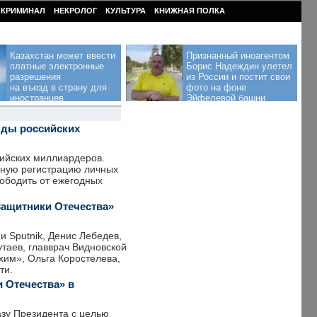
КРИМИНАЛ
НЕКРОЛОГ
КУЛЬТУРА
КНИЖНАЯ ПОЛКА
Казахстан может ввести
Признанный иноагентом
платные электронные
Борис Надеждин улетел
разрешения
из России и постит свои
на въезд в страну для
фото на фоне
иностранцев
Эйфелевой башни
нды российских
ийских миллиардеров.
нную регистрацию личных
вободить от ежегодных
ащитники Отечества»
 Sputnik, Денис Лебедев,
утаев, главврач Видновской
хим», Ольга Коростелева,
ти.
 Отечества» в
азу Президента с целью