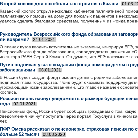
Второй хоспис для онкобольных строится в Казани
01.03.2
Казанский хоспис открыл несколько кабинетов паллиативной помо
паллиативную помощь на дому для пожилых пациентов в нескольки
удалось сделать благодаря средствам, полученным из Фонда прези
Руководитель Всероссийского фонда образования заговорил
ли вовремя?
24.01.2021
О планах вузов вводить вступительные экзамены, игнорируя ЕГЭ, 
Всероссийского фонда образования, сопредседатель движения «О
член-корр РАЕН Сергей Комков. Он думает, что ЕГЭ показывает св
Путин подписал указ о создании фонда помощи детям с ре
заболеваниями
06.01.2021
В России будет создан фонд помощи детям с редкими заболевани
подписал глава государства. Фонд будет оказывать поддержку дет
угрожающими жизни заболеваниями. Его главой назначен основате
хосписа.
Россиян вновь начнут уведомлять о размере будущей пенси
года
02.01.2021
Пенсионный фонд России будет сообщать гражданам о том, какую 
Уведомления начнут поступать через портал Госуслуги в личном к
лет.
ПФР Омска рассказал о пенсионерке, страховая пенсия по с
больше 52 тысяч
08.03.2020