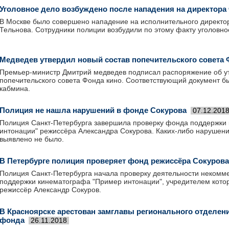
Уголовное дело возбуждено после нападения на директора
В Москве было совершено нападение на исполнительного директо
Тельнова. Сотрудники полиции возбудили по этому факту уголовно
Медведев утвердил новый состав попечительского совета 
Премьер-министр Дмитрий медведев подписал распоряжение об ут
попечительского совета Фонда кино. Соответствующий документ б
кабмина.
Полиция не нашла нарушений в фонде Сокурова
07.12.201
Полиция Санкт-Петербурга завершила проверку фонда поддержки
интонации" режиссёра Александра Сокурова. Каких-либо нарушен
выявлено не было.
В Петербурге полиция проверяет фонд режиссёра Сокурова
Полиция Санкт-Петербурга начала проверку деятельности некомм
поддержки кинематографа "Пример интонации", учредителем котор
режиссёр Александр Сокуров.
В Красноярске арестован замглавы регионального отделен
фонда
26.11.2018