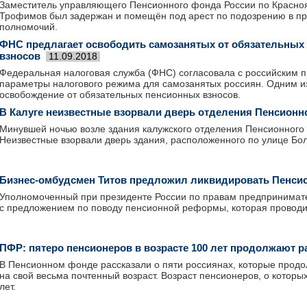
Заместитель управляющего Пенсионного фонда России по Красно
Трофимов был задержан и помещён под арест по подозрению в п
полномочий.
ФНС предлагает освободить самозанятых от обязательных
взносов
11.09.2018
Федеральная налоговая служба (ФНС) согласовала с российским 
параметры налогового режима для самозанятых россиян. Одним из
освобождение от обязательных пенсионных взносов.
В Калуге неизвестные взорвали дверь отделения Пенсионн
Минувшей ночью возле здания калужского отделения Пенсионного
Неизвестные взорвали дверь здания, расположенного по улице Бо
Бизнес-омбудсмен Титов предложил ликвидировать Пенс
Уполномоченный при президенте России по правам предпринимате
с предложением по поводу пенсионной реформы, которая проводит
ПФР: пятеро пенсионеров в возрасте 100 лет продолжают р
В Пенсионном фонде рассказали о пяти россиянах, которые прод
на свой весьма почтенный возраст. Возраст пенсионеров, о которы
лет.