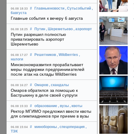
#
Главныеновости
, Сутьсобытий
,
06.08 18:33
6августа
Главные события к вечеру 6 августа
#
Путин
, Шереметьево
, аэропорт
06.08 18:25
Путин разрешил полностью
приватизировать аэропорт
Шереметьево
#
Решетников
, Wildberries
,
06.08 17:27
налоги
Минэкономразвития прорабатывает
меры поддержки предпринимателей
после атак на склады Wildberries
#
Омаров
, скандалы
06.08 16:27
Омаров обратился за помощью к
Бастрыкину в деле своей супруги
#
образование
, вузы
, квоты
06.08 15:33
Ректор МГИМО предложил ввести квоты
для олимпиадников при приеме в вузы
#
минобороны
, спецоперация
,
06.08 15:04
ТЭК