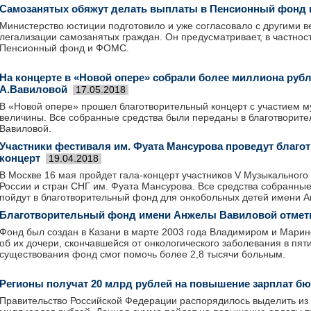
Самозанятых обяжут делать выплаты в Пенсионный фонд
Министерство юстиции подготовило и уже согласовало с другими 
легализации самозанятых граждан. Он предусматривает, в частност
Пенсионный фонд и ФОМС.
На концерте в «Новой опере» собрали более миллиона руб
А.Вавиловой
17.05.2018
В «Новой опере» прошел благотворительный концерт с участием м
величины. Все собранные средства были переданы в благотворит
Вавиловой.
Участники фестиваля им. Фуата Мансурова проведут благ
концерт
19.04.2018
В Москве 16 мая пройдет гала-концерт участников V Музыкальног
России и стран СНГ им. Фуата Мансурова. Все средства собранные
пойдут в благотворительный фонд для онкобольных детей имени 
Благотворительный фонд имени Анжелы Вавиловой отмети
Фонд был создан в Казани в марте 2003 года Владимиром и Мари
об их дочери, скончавшейся от онкологического заболевания в пят
существования фонд смог помочь более 2,8 тысячи больным.
Регионы получат 20 млрд рублей на повышение зарплат б
Правительство Российской Федерации распорядилось выделить из