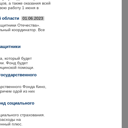
ов, а также оказания всей
вою работу 1 июня в
 области
01.06.2023
щитники Отечества».
льный координатор. Все
Защитники
а, который будет
ии. Фонд будет
дицинской помощи.
государственного
арственного Фонда Кино,
причем одой из них
нд социального
иального страхования.
расходы на
енный плюс.