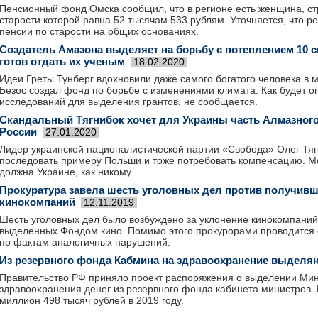
Пенсионный фонд Омска сообщил, что в регионе есть женщина, ст
старости которой равна 52 тысячам 533 рублям. Уточняется, что ре
пенсии по старости на общих основаниях.
Создатель Амазона выделяет на борьбу с потеплением 10 
готов отдать их ученым
18.02.2020
Идеи Греты Тунберг вдохновили даже самого богатого человека в 
Безос создал фонд по борьбе с изменениями климата. Как будет о
исследований для выделения грантов, не сообщается.
Скандальный Тягнибок хочет для Украины часть Алмазног
России
27.01.2020
Лидер украинской националистической партии «Свобода» Олег Тягн
последовать примеру Польши и тоже потребовать компенсацию. Мо
должна Украине, как никому.
Прокуратура завела шесть уголовных дел против получив
кинокомпаний
12.11.2019
Шесть уголовных дел было возбуждено за уклонение кинокомпаний 
выделенных Фондом кино. Помимо этого прокурорами проводится 
по фактам аналогичных нарушений.
Из резервного фонда Кабмина на здравоохранение выделя
Правительство РФ приняло проект распоряжения о выделении Мин
здравоохранения денег из резервного фонда кабинета министров. 
миллион 498 тысяч рублей в 2019 году.