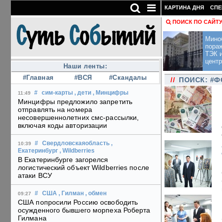
КАРТИНА ДНЯ
СПЕ
ПОИСК ПО САЙТ
Мино
пора
ТЭК и
центр
Наши ленты:
#Главная
#ВСЯ
#Скандалы
//
ПОИСК: #Ф
#
сим-карты
, дети
, Минцифры
11:49
Минцифры предложило запретить
отправлять на номера
несовершеннолетних смс-рассылки,
включая коды авторизации
#
Свердловскаяобласть
,
10:39
Екатеринбург
, Wildberries
В Екатеринбурге загорелся
логистический объект Wildberries после
атаки ВСУ
#
США
, Гилман
, обмен
09:27
США попросили Россию освободить
осужденного бывшего морпеха Роберта
Гилмана