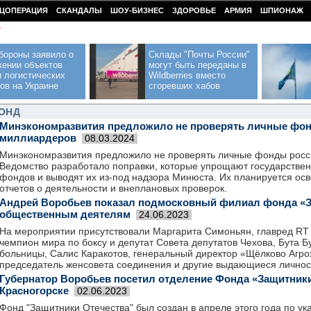
ЦОПЕРАЦИЯ
СКАНДАЛЫ
ШОУ-БИЗНЕС
ЗДОРОВЬЕ
АРМИЯ
ШПИОНАЖ
У
бороны заявило о
Склады "Почты России"
жении объектов
могут быть переданы в
 логистических
Wildberries вместо
ов на Украине
сгоревших хабов
ОНД
Минэкономразвития предложило не проверять личные фо
миллиардеров
08.03.2024
Минэкономразвития предложило не проверять личные фонды росс
Ведомство разработало поправки, которые упрощают государстве
фондов и выводят их из-под надзора Минюста. Их планируется ос
отчетов о деятельности и внеплановых проверок.
Андрей Воробьев показал подмосковный филиал фонда «З
общественным деятелям
24.06.2023
На мероприятии присутствовали Маргарита Симоньян, главред RT и
чемпион мира по боксу и депутат Совета депутатов Чехова, Бута Б
больницы, Салис Каракотов, генеральный директор «Щёлково Агро
председатель женсовета соединения и другие выдающиеся личнос
Губернатор Воробьев посетил отделение Фонда «Защитники
Красногорске
02.06.2023
Фонд "Защитники Отечества" был создан в апреле этого года по ук