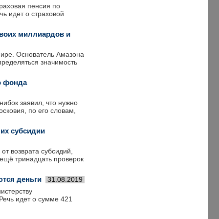
раховая пенсия по
чь идет о страховой
своих миллиардов и
мире. Основатель Амазона
пределяться значимость
о фонда
ибок заявил, что нужно
сковия, по его словам,
ших субсидии
от возврата субсидий,
ещё тринадцать проверок
ются деньги
31.08.2019
истерству
Речь идет о сумме 421