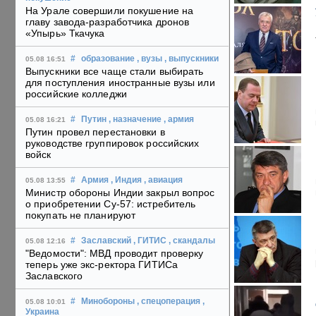
На Урале совершили покушение на
главу завода-разработчика дронов
«Упырь» Ткачука
#
образование
, вузы
, выпускники
05.08 16:51
Выпускники все чаще стали выбирать
для поступления иностранные вузы или
российские колледжи
#
Путин
, назначение
, армия
05.08 16:21
Путин провел перестановки в
руководстве группировок российских
войск
#
Армия
, Индия
, авиация
05.08 13:55
Министр обороны Индии закрыл вопрос
о приобретении Су-57: истребитель
покупать не планируют
#
Заславский
, ГИТИС
, скандалы
05.08 12:16
"Ведомости": МВД проводит проверку
теперь уже экс-ректора ГИТИСа
Заславского
#
Минобороны
, спецоперация
,
05.08 10:01
Украина