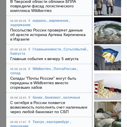
В Тверской области обломки БПЛА
повредили фасад логистического
комплекса Wildberries
#
израиль
, кирпиченок
,
06.08 09:26
задержание
Посольство России проверяет данные
об аресте историка Артема Кирпиченка
в Израиле
#
Главныеновости
, Сутьсобытий
,
05.08 18:39
5августа
Главные события к вечеру 5 августа
#
Wildberries
, ПочтаРоссии
,
05.08 18:38
склад
Склады "Почты России" могут быть
переданы в Wildberries вместо
сгоревших хабов
#
банки
, банкомат
, наличные
05.08 18:03
С октября в России появится
возможность пополнять счет наличными
через любой банкомат по СБП
#
Ткачук
, екатеринбург
,
05.08 17:07
покушение