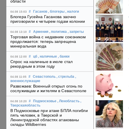
области
#
Гасанов
, блогеры
, налоги
04.08 15:03
Блогера Гусейна Гасанова заочно
приговорили к четырем годам колонии
#
Армения
, политика
, запреты
04.08 13:10
Торговая война с недавним союзником
продолжается: теперь запрещена
минеральная вода
#
цб
, наличные
, банки
04.08 12:00
Спрос на наличные в июле стал
рекордным в этом году
#
Севастополь
, стрельба
,
04.08 11:05
военнослужащие
Развожаев: Военный открыл огонь по
сослуживцам и жителям в Севастополе
#
Подмосковье
, Ленобласть
,
04.08 10:20
Тверскаяобласть
В Подмосковье при атаке БПЛА погибли
пять человек, в Тверской и
Ленинградской областях атакованы
склады Wildberries