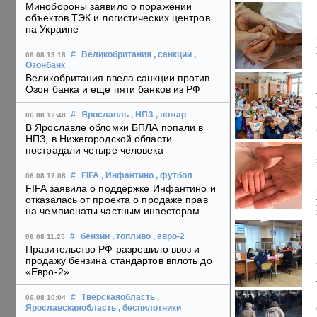
Минобороны заявило о поражении
объектов ТЭК и логистических центров
на Украине
#
Великобритания
, санкции
,
06.08 13:18
Озонбанк
Великобритания ввела санкции против
Озон банка и еще пяти банков из РФ
#
Ярославль
, НПЗ
, пожар
06.08 12:48
В Ярославле обломки БПЛА попали в
НПЗ, в Нижегородской области
пострадали четыре человека
#
FIFA
, Инфантино
, футбол
06.08 12:08
FIFA заявила о поддержке Инфантино и
отказалась от проекта о продаже прав
на чемпионаты частным инвесторам
#
бензин
, топливо
, евро-2
06.08 11:25
Правительство РФ разрешило ввоз и
продажу бензина стандартов вплоть до
«Евро-2»
#
Тверскаяобласть
,
06.08 10:04
Ярославскаяобласть
, беспилотники