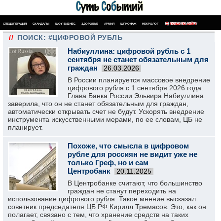
СПЕЦОПЕРАЦИЯ
СКАНДАЛЫ
ШОУ-БИЗНЕС
ЗДОРОВЬЕ
АРМИЯ
ШПИОНАЖ
НЕКРОЛОГ
ПОИСК ПО САЙТУ
//
ПОИСК: #ЦИФРОВОЙ РУБЛЬ
Набиуллина: цифровой рубль с 1
сентября не станет обязательным для
граждан
26.03.2026
В России планируется массовое внедрение
цифрового рубля с 1 сентября 2026 года.
Глава Банка России Эльвира Набиуллина
заверила, что он не станет обязательным для граждан,
автоматически открывать счет не будут. Ускорять внедрение
инструмента искусственными мерами, по ее словам, ЦБ не
планирует.
Похоже, что смысла в цифровом
рубле для россиян не видит уже не
только Греф, но и сам
Центробанк
20.11.2025
В Центробанке считают, что большинство
граждан не станут переходить на
использование цифрового рубля. Такое мнение высказал
советник председателя ЦБ РФ Кирилл Тремасов. Это, как он
полагает, связано с тем, что хранение средств на таких