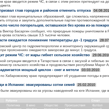
м крае вводится режим ЧС, в связи с этим регион претендует на д
джета.
призвал глав городов и районов отменить отпуска
04.08.20
извал глав муниципальных образований, где сложилась напряженн
ть отпуска и закупить дополнительные партии противопожарной т
осло число погорельцев, оставшихся без крова из-за пожар
а Виктор Басаргин сообщил, что природные пожары уничтожили в Р
з крова остались свыше 3,5 тысячи человек.
асти ожидается понижение температуры до -1 градуса
28.07
омский центр по гидрометеорологии и мониторингу окружающей с
 при прояснениях ожидаются заморозки до минус 1 градуса.
дит режим ЧС: от жары гибнет сельское хозяйство
29.06.201
ой ситуации вводится в Татарстане в связи с засухой и гибелью з
министр сельского хозяйства и продовольствия республики Марат А
надвигается мощный циклон - снег и метели
03.03.2010
по Хабаровскому краю предупреждает об ухудшении погоды в рег
и в Испании: эвакуированы сотни семей
25.02.2010
были эвакуированы из-за угрозы наводнений на юге Испании, где 
Рубрики
Спорт
Политика
В кино
Общество
Происшествия
Футбол