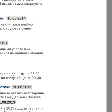
й оказать гуманитарную и
аны
16.05.2014
бъявили чрезвычайно
ело грузовое судно
2013
одными условиями,
им чрезвычайной ситуации.
авил по данным на 08:00
й он спаден еще на 20-30
стоке
16.08.2013
вность оказать всесторонн­
вия на Дальнем Востоке.
1.08.2013
 в 2013 году, исчерпан, -