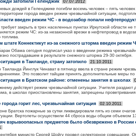
ожди затопили Геленджик
07.07.2012
невых дождей в Геленджике погибли восемь человек – пять человек 
 территории города введен режим чрезвычайной ситуации, подтоп
бласти введен режим ЧС - в водозабор попали нефтепродук
требует закрыть в трех населенных пунктах Иркутской области не т
няется режим ЧС: из-за незаконной врезки в нефтепровод в водоз
 топлива.
м штате Коннектикут из-за снежного шторма введен режим 
арак Обама сегодня подписал указ о введении режима чрезвычайн
ьезно пострадавшем в результате снежного шторма 29-30 октября.
ситуация в Таиланде, страну затопило
21.10.2011
Таиланда Йинглук Чинават в пятницу ввела в стране режим чрезвы
днениями. Это позволит тайцам принять дополнительные меры по 
ситуация в Братском районе: отменены занятия в школах
жнему действует режим чрезвычайной ситуации. Учителя раздают 
ыма, в школах приостановлены занятия, запрещены проветривания 
е города горит лес, чрезвычайная ситуация
02.10.2011
оне Братска пожарные за сутки ликвидировали пять из семи очагов
туации. Вертолеты осуществили 44 сброса воды общим объемом 13
яч взрывоопасных предметов было обезврежено в России 
1
сентября министр Сергей Шойгу провел селекторное совещание. О