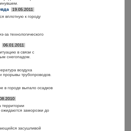
минувшем.
евда
19.05.2011
ся вплотную к городу
з-за технологического
06.01.2011
итуацию в связи с
ным снегопадом.
пература воздуха
и прорывы трубопроводов.
ре в городе выпало осадков
08.2010
а территории
й ожидаются заморозки до
щающейся засушливой