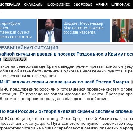
ЦОПЕРАЦИЯ
СКАНДАЛЫ
ШОУ-БИЗНЕС
ЗДОРОВЬЕ
АРМИЯ
ШПИОНАЖ
У
теринбурге
Шадаев: Мессенджер
елся
Max остается в жизни
тический объект
россиян навсегда
erries после атаки
ЧРЕЗВЫЧАЙНАЯ СИТУАЦИЯ
айной ситуации введен в поселке Раздольное в Крыму пос
м
20.07.2023
льное на северо-западе Крыма введен режим чрезвычайной ситуац
общал об атаке беспилотника в одном из населенных пунктов, в ре
и повреждены четыре здания.
МЧС включит сирены оповещения по всей России 3 марта
МЧС предупредило россиян о готовящейся проверке систем опов
ситуации. Ее проведение запланировано на 3 марта. Проверка про
Ведомство попросило граждан соблюдать спокойствие.
По всей России 2 октября включат сирены системы оповещ
МЧС сообщило, что в пятницу, 2 октября, по всей России включат
чрезвычайных ситуациях. Пугаться этого не нужно - ведомство пре
громкоговорители на улицах заработают в рамках плановых мероп