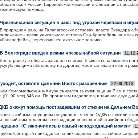
обратилось к России, Европейской комиссии и Словении с просьбо
техническую помощь.
Чрезвычайная ситуация в раю: под угрозой черепахи и игу
В природном раю, на Галапагосских островах, власти Эквадора о
положение – возле уникального острова Сан-Кристобаль на мель с
«Галапафейс», перевозившее дизельное топливо.
В Волгограде введен режим чрезвычайной ситуации
11.12.
Волгоградскую область завалило снегом. В связи со сложными пог
усугубляющими обстановку на дорогах, местные власти ввели реж
уходит, оставляя Дальний Восток разоренным
22.09.2013
изи Комсомольска-на-Амуре снизился за сутки еще на 7 см и сост
 (01:00 мск) 846 см. По прогнозам гидрологов, в течение двух дне
ДКБ окажут помощь пострадавшим от стихии на Дальнем Во
 чрезвычайн­ым ситуациям государств ­- членов ОДКБ выразили гото
 российским коллегам в ликвидации последствий стихийного бедст
видацию ЧС закончились в самый неподходящий момент
1
 рублей, который приходился на ликвидацию чрезвычайных ситуаций