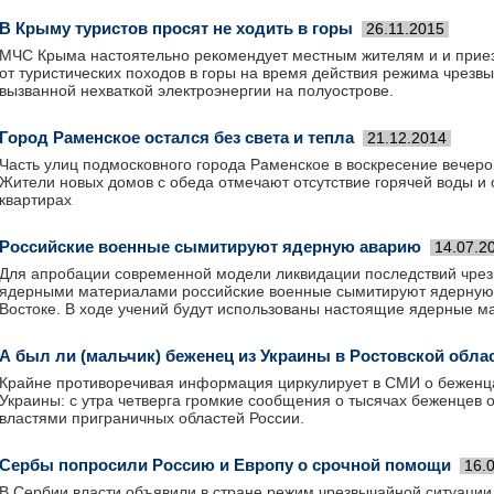
В Крыму туристов просят не ходить в горы
26.11.2015
МЧС Крыма настоятельно рекомендует местным жителям и и приез
от туристических походов в горы на время действия режима чрезв
вызванной нехваткой электроэнергии на полуострове.
Город Раменское остался без света и тепла
21.12.2014
Часть улиц подмосковного города Раменское в воскресение вечеро
Жители новых домов с обеда отмечают отсутствие горячей воды и 
квартирах
Российские военные сымитируют ядерную аварию
14.07.2
Для апробации современной модели ликвидации последствий чрез
ядерными материалами российские военные сымитируют ядерную
Востоке. В ходе учений будут использованы настоящие ядерные м
А был ли (мальчик) беженец из Украины в Ростовской обла
Крайне противоречивая информация циркулирует в СМИ о беженца
Украины: с утра четверга громкие сообщения о тысячах беженцев
властями приграничных областей России.
Сербы попросили Россию и Европу о срочной помощи
16.
В Сербии власти объявили в стране режим чрезвычайной ситуации,