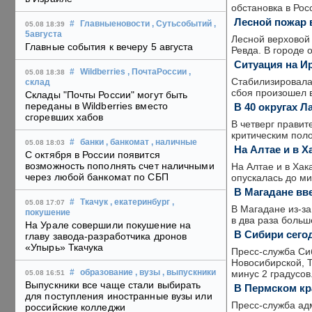
обстановка в Рос
Лесной пожар 
#
Главныеновости
, Сутьсобытий
,
05.08 18:39
5августа
Лесной верховой 
Главные события к вечеру 5 августа
Ревда. В городе 
Ситуация на И
#
Wildberries
, ПочтаРоссии
,
05.08 18:38
Стабилизировалас
склад
сбоя произошел в
Склады "Почты России" могут быть
переданы в Wildberries вместо
В 40 округах Л
сгоревших хабов
В четверг правит
критическим пол
#
банки
, банкомат
, наличные
05.08 18:03
На Алтае и в 
С октября в России появится
возможность пополнять счет наличными
На Алтае и в Хак
через любой банкомат по СБП
опускалась до м
В Магадане вв
#
Ткачук
, екатеринбург
,
05.08 17:07
В Магадане из-за
покушение
в два раза больш
На Урале совершили покушение на
В Сибири сегод
главу завода-разработчика дронов
«Упырь» Ткачука
Пресс-служба Си
Новосибирской, Т
минус 2 градусов
#
образование
, вузы
, выпускники
05.08 16:51
Выпускники все чаще стали выбирать
В Пермском кр
для поступления иностранные вузы или
Пресс-служба ад
российские колледжи