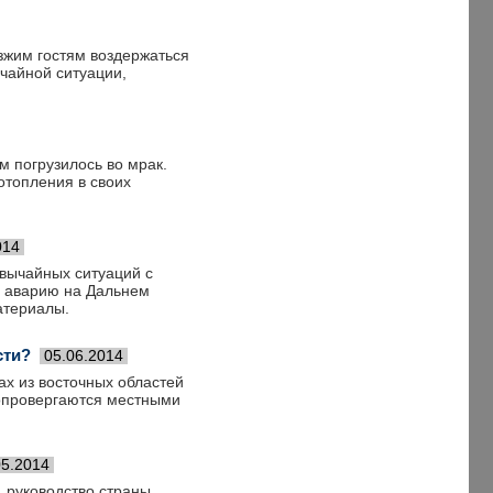
жим гостям воздержаться
ычайной ситуации,
м погрузилось во мрак.
отопления в своих
014
вычайных ситуаций с
 аварию на Дальнем
атериалы.
сти?
05.06.2014
х из восточных областей
 опровергаются местными
05.2014
 руководство страны