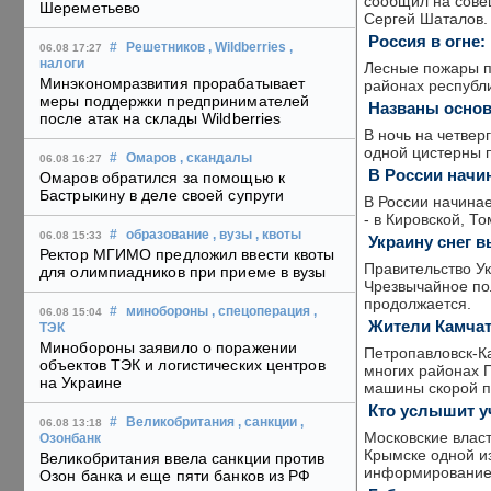
сообщил на сове
Шереметьево
Сергей Шаталов.
Россия в огне:
#
Решетников
, Wildberries
,
06.08 17:27
налоги
Лесные пожары п
Минэкономразвития прорабатывает
районах республи
меры поддержки предпринимателей
Названы основ
после атак на склады Wildberries
В ночь на четвер
одной цистерны п
#
Омаров
, скандалы
06.08 16:27
В России начи
Омаров обратился за помощью к
Бастрыкину в деле своей супруги
В России начинае
- в Кировской, Т
#
образование
, вузы
, квоты
06.08 15:33
Украину снег 
Ректор МГИМО предложил ввести квоты
Правительство Ук
для олимпиадников при приеме в вузы
Чрезвычайное по
продолжается.
#
минобороны
, спецоперация
,
06.08 15:04
Жители Камчат
ТЭК
Минобороны заявило о поражении
Петропавловск-К
объектов ТЭК и логистических центров
многих районах П
на Украине
машины скорой 
Кто услышит у
#
Великобритания
, санкции
,
06.08 13:18
Московские власт
Озонбанк
Крымске одной и
Великобритания ввела санкции против
информирование 
Озон банка и еще пяти банков из РФ