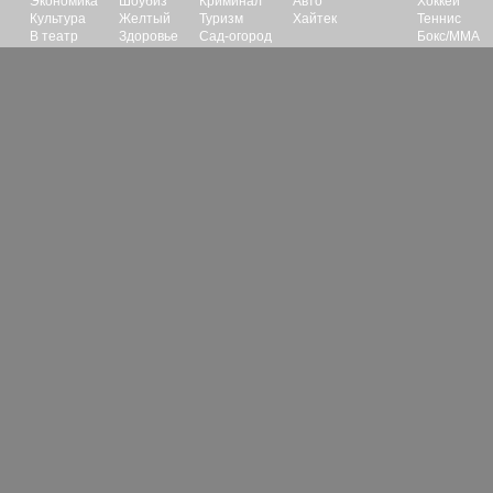
Экономика
Шоубиз
Криминал
Авто
Хоккей
Культура
Желтый
Туризм
Хайтек
Теннис
В театр
Здоровье
Сад-огород
Бокс/ММА