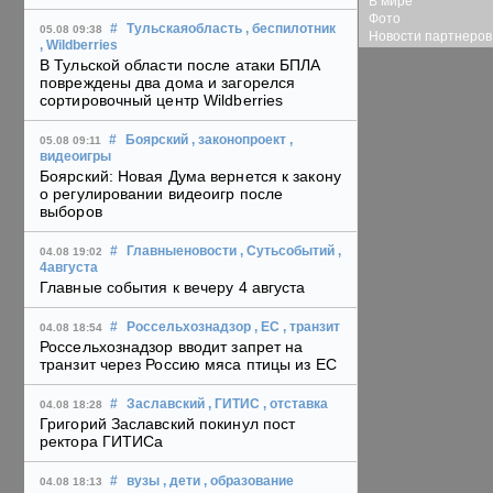
В мире
Фото
#
Тульскаяобласть
, беспилотник
05.08 09:38
Новости партнеров
, Wildberries
В Тульской области после атаки БПЛА
повреждены два дома и загорелся
сортировочный центр Wildberries
#
Боярский
, законопроект
,
05.08 09:11
видеоигры
Боярский: Новая Дума вернется к закону
о регулировании видеоигр после
выборов
#
Главныеновости
, Сутьсобытий
,
04.08 19:02
4августа
Главные события к вечеру 4 августа
#
Россельхознадзор
, ЕС
, транзит
04.08 18:54
Россельхознадзор вводит запрет на
транзит через Россию мяса птицы из ЕС
#
Заславский
, ГИТИС
, отставка
04.08 18:28
Григорий Заславский покинул пост
ректора ГИТИСа
#
вузы
, дети
, образование
04.08 18:13