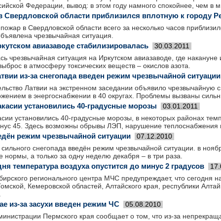
сийской Федерации, вывод: в этом году намного спокойнее, чем в 
в Свердловской области приблизился вплотную к городу Р
пожар в Свердловской области всего за несколько часов приблизил
объявлена чрезвычайная ситуация.
ркутском авиазаводе стабилизировалась
30.03.2011
ь чрезвычайная ситуация на Иркутском авиазаводе, где накануне и
ыброс в атмосферу токсических веществ – окислов азота.
атвии из-за снегопада введен режим чрезвычайной ситуации
ельство Латвии на экстренном заседании объявило чрезвычайную с
ожением в энергоснабжении в 40 округах. Проблемы вызваны силь
Хакасии установились 40-градусные морозы
03.01.2011
асии установились 40-градусные морозы, в некоторых районах тем
инус 45. Здесь возможны обрывы ЛЭП, нарушение теплоснабжения 
едён режим чрезвычайной ситуации
07.12.2010
 сильного снегопада введён режим чрезвычайной ситуации. в нояб
е нормы, а только за одну неделю декабря – в три раза.
ня температура воздуха опустится до минус 2 градусов
17.
бирского регионального центра МЧС предупреждает, что сегодня н
омской, Кемеровской областей, Алтайского края, республики Алта
.
ае из-за засухи введен режим ЧС
05.08.2010
министрации Пермского края сообщает о том, что из-за непрекра