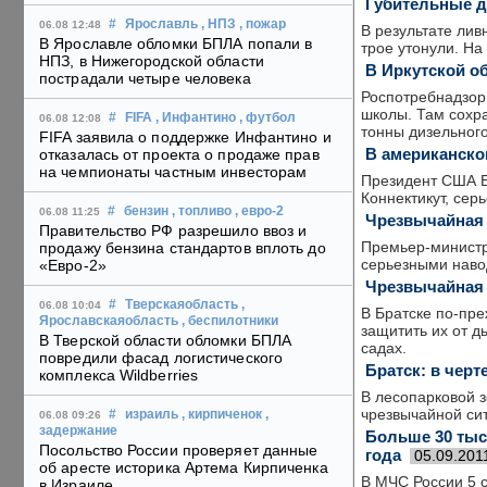
Губительные д
#
Ярославль
, НПЗ
, пожар
06.08 12:48
В результате лив
В Ярославле обломки БПЛА попали в
трое утонули. На
НПЗ, в Нижегородской области
В Иркутской о
пострадали четыре человека
Роспотребнадзор 
школы. Там сохра
#
FIFA
, Инфантино
, футбол
06.08 12:08
тонны дизельного
FIFA заявила о поддержке Инфантино и
В американско
отказалась от проекта о продаже прав
на чемпионаты частным инвесторам
Президент США Б
Коннектикут, сер
#
бензин
, топливо
, евро-2
06.08 11:25
Чрезвычайная 
Правительство РФ разрешило ввоз и
Премьер-министр 
продажу бензина стандартов вплоть до
серьезными наво
«Евро-2»
Чрезвычайная 
#
Тверскаяобласть
,
06.08 10:04
В Братске по-пре
Ярославскаяобласть
, беспилотники
защитить их от д
В Тверской области обломки БПЛА
садах.
повредили фасад логистического
Братск: в черт
комплекса Wildberries
В лесопарковой з
чрезвычайной си
#
израиль
, кирпиченок
,
06.08 09:26
задержание
Больше 30 тыс
Посольство России проверяет данные
года
05.09.201
об аресте историка Артема Кирпиченка
В МЧС России 5 
в Израиле