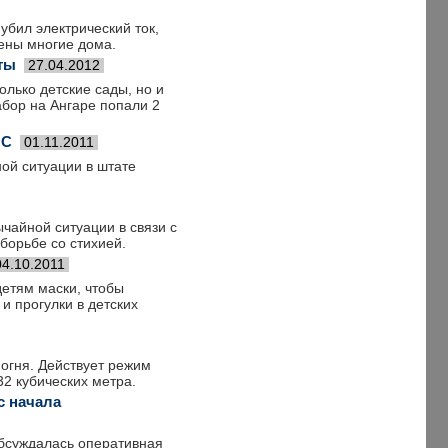
убил электрический ток,
лены многие дома.
ты
27.04.2012
олько детские сады, но и
абор на Ангаре попали 2
ЧС
01.11.2011
ой ситуации в штате
чайной ситуации в связи с
борьбе со стихией.
04.10.2011
детям маски, чтобы
и прогулки в детских
 огня. Действует режим
2 кубических метра.
с начала
бсуждалась оперативная