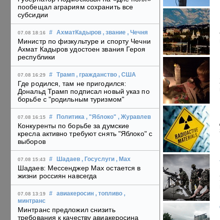
пообещал аграриям сохранить все
субсидии
#
АхматКадыров
, звание
, Чечня
07.08 18:16
Министр по физкультуре и спорту Чечни
Ахмат Кадыров удостоен звания Героя
республики
#
Трамп
, гражданство
, США
07.08 16:29
Где родился, там не пригодился:
Дональд Трамп подписал новый указ по
борьбе с "родильным туризмом"
#
Политика
, "Яблоко"
, Журавлев
07.08 16:15
Конкуренты по борьбе за думские
кресла активно требуют снять "Яблоко" с
выборов
#
Шадаев
, Госуслуги
, Max
07.08 15:43
Шадаев: Мессенджер Max остается в
жизни россиян навсегда
#
авиакеросин
, топливо
,
07.08 13:19
минтранс
Минтранс предложил снизить
требования к качеству авиакеросина