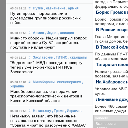
погоды в Пермско
федерального бю
#
Путин
, назначение
, армия
05.08 16:21
Борис Громов 
Путин провел перестановки в
руководстве группировок российских
Борис Громов пр
войск
пожарами, отмени
В России возр
#
Армия
, Индия
, авиация
05.08 13:55
Глава Минрегион
Министр обороны Индии закрыл вопрос
тысячи домов, бе
о приобретении Су-57: истребитель
В Томской обл
покупать не планируют
По данным ГУ «Т
#
Заславский
, ГИТИС
, скандалы
05.08 12:16
области местами
"Ведомости": МВД проводит проверку
Татарстан вво
теперь уже экс-ректора ГИТИСа
Режим чрезвычайн
Заславского
посевов, заявил 
На Хабаровск 
#
Минобороны
, спецоперация
,
05.08 10:01
Украина
Управление МЧС 
Минобороны заявило о поражении
суток.
транспортно-логистических центров в
Ливневые дожд
Киеве и Киевской области
Более 460 семей 
ливневые дожди.
#
Нетаньяху
, Трамп
, Израиль
05.08 09:55
Нетаньяху заявил, что Израиль не
Новости
соглашался с планом трамповского
Все новости
"Совета мира" по разоружению ХАМАС