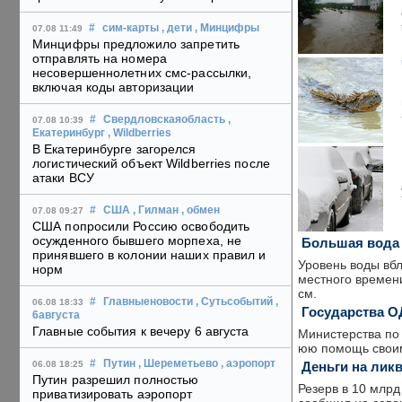
#
сим-карты
, дети
, Минцифры
07.08 11:49
Минцифры предложило запретить
отправлять на номера
несовершеннолетних смс-рассылки,
включая коды авторизации
#
Свердловскаяобласть
,
07.08 10:39
Екатеринбург
, Wildberries
В Екатеринбурге загорелся
логистический объект Wildberries после
атаки ВСУ
#
США
, Гилман
, обмен
07.08 09:27
США попросили Россию освободить
осужденного бывшего морпеха, не
Большая вода 
принявшего в колонии наших правил и
Уровень воды вбл
норм
местного времени
см.
#
Главныеновости
, Сутьсобытий
,
06.08 18:33
Государства О
6августа
Главные события к вечеру 6 августа
Министерст­ва по
юю помощь своим
#
Путин
, Шереметьево
, аэропорт
Деньги на лик
06.08 18:25
Путин разрешил полностью
Резерв в 10 млрд
приватизировать аэропорт