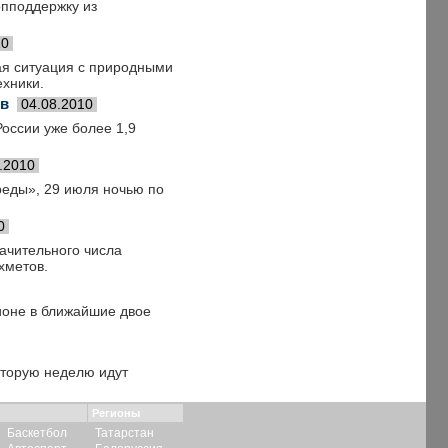
опподдержку из
10
ая ситуация с природными
ехники.
ов
04.08.2010
оссии уже более 1,9
.2010
реды», 29 июля ночью по
0
начительного числа
хметов.
ионе в ближайшие двое
вторую неделю идут
Регионы
Баскетбол
Татарстан