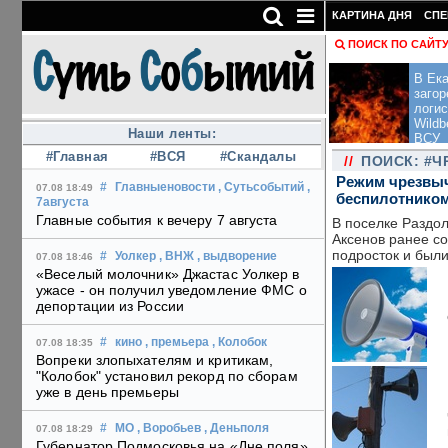
КАРТИНА ДНЯ
СПЕ
ПОИСК ПО САЙТ
В Ека
загор
логис
Wildb
Наши ленты:
ВСУ
#Главная
#ВСЯ
#Скандалы
//
ПОИСК: #
Режим чрезвыч
#
Главныеновости
, Сутьсобытий
,
07.08 18:49
беспилотнико
7августа
Главные события к вечеру 7 августа
В поселке Раздо
Аксенов ранее со
подросток и был
#
Уолкер
, ВНЖ
, выдворение
07.08 18:46
«Веселый молочник» Джастас Уолкер в
ужасе - он получил уведомление ФМС о
депортации из России
#
кино
, премьера
, Колобок
07.08 18:35
Вопреки злопыхателям и критикам,
"Колобок" установил рекорд по сборам
уже в день премьеры
#
МО
, Воробьев
, Деньполя
07.08 18:29
Губернатор Подмосковья на «Дне поля»