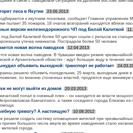
щании в связи с паводковой ситуацией на Дальнем Востоке замгл
 горят леса в Якутии
23.06.2013
одбираются к якутским поселкам, сообщает Главное управление М
ки пылает 35 пожаров, 18 очагов возгораний находятся вблизи нас
ные версии железнодорожного ЧП под Белой Калитвой
11
г под Белой Калитвой более 50 цистерн сошли с рельсов на станции
роизошла утечка химикатов. Пострадали более 50 человек.
нается новая волна паводков
12.04.2013
тся новая волна паводков. В Чувашии введен режим чрезвычайной 
омской и Архангельской областях - ждут большую воду в течение нес
вынудил объявить выходной: транспорт не работает
24.03.2
раины решило объявить понедельник, 25 марта, выходным днем в 
ложение, по мнению столичных властей, продлится еще минимум н
ки не могут выйти из домов
20.03.2013
амчатский попал в снежный плен – он находится во власти мощног
етропавловска-Камчатского, а также соседнего города Елизово из-
помощи.
чебную тревогу? А настоящую?
10.08.2012
и решили создать систему оповещения жителей при чрезвычайных с
з причин большого числа жертв во время наводнения стало несво
жителей города.