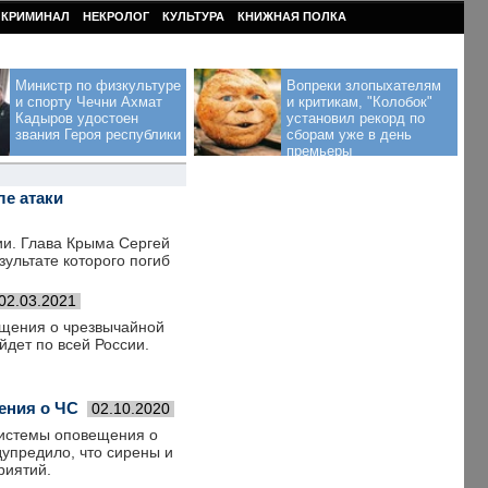
КРИМИНАЛ
НЕКРОЛОГ
КУЛЬТУРА
КНИЖНАЯ ПОЛКА
Министр по физкультуре
Вопреки злопыхателям
и спорту Чечни Ахмат
и критикам, "Колобок"
Кадыров удостоен
установил рекорд по
звания Героя республики
сборам уже в день
премьеры
ле атаки
ии. Глава Крыма Сергей
зультате которого погиб
02.03.2021
ещения о чрезвычайной
йдет по всей России.
ения о ЧС
02.10.2020
 системы оповещения о
дупредило, что сирены и
риятий.