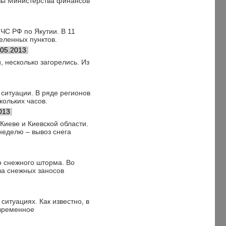
авы Министерства финансов
ЧС РФ по Якутии. В 11
еленных пунктов.
.05.2013
, несколько загорелись. Из
ситуации. В ряде регионов
кольких часов.
013
Киеве и Киевской области.
еделю – вывоз снега
о снежного шторма. Во
за снежных заносов
итуациях. Как известно, в
евременное