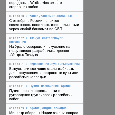
переданы в Wildberries вместо
сгоревших хабов
#
банки
, банкомат
, наличные
05.08 18:03
С октября в России появится
возможность пополнять счет наличными
через любой банкомат по СБП
#
Ткачук
, екатеринбург
,
05.08 17:07
покушение
На Урале совершили покушение на
главу завода-разработчика дронов
«Упырь» Ткачука
#
образование
, вузы
, выпускники
05.08 16:51
Выпускники все чаще стали выбирать
для поступления иностранные вузы или
российские колледжи
#
Путин
, назначение
, армия
05.08 16:21
Путин провел перестановки в
руководстве группировок российских
войск
#
Армия
, Индия
, авиация
05.08 13:55
Министр обороны Индии закрыл вопрос