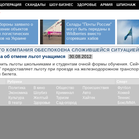
ЦОПЕРАЦИЯ
СКАНДАЛЫ
ШОУ-БИЗНЕС
ЗДОРОВЬЕ
АРМИЯ
ШПИОНАЖ
У
бороны заявило о
Склады "Почты России"
жении объектов
могут быть переданы в
 логистических
Wildberries вместо
ов на Украине
сгоревших хабов
ЧТО КОМПАНИЯ ОБЕСПОКОЕНА СЛОЖИВШЕЙСЯ СИТУАЦИЕЙ
а об отмене льгот учащимся
30.08.2012
ить льготы школьниками и студентам очной формы обучения. Сей
" предоставляет льготу при проезде на железнодорожном транспо
 билета.
Рубрики
Спорт
Политика
В кино
Общество
Происшествия
Футбол
Экономика
Шоубиз
Криминал
Авто
Хоккей
Культура
Желтый
Туризм
Хайтек
Теннис
В театр
Здоровье
Сад-огород
Бокс/ММА