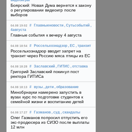
видеоигры
Боярский: Новая Дума вернется к закону
о регулировании видеоигр после
выборов
#
Главныеновости
, Сутьсобытий
,
04.08 19:02
4августа
Главные события к вечеру 4 августа
#
Россельхознадзор
, ЕС
, транзит
04.08 18:54
Россельхознадзор вводит запрет на
транзит через Россию мяса птицы из ЕС
#
Заславский
, ГИТИС
, отставка
04.08 18:28
Григорий Заславский покинул пост
ректора ГИТИСа
#
вузы
, дети
, образование
04.08 18:13
Минобрнауки намерено запустить в
вузах курс по подготовке студентов к
семейной жизни и воспитанию детей
#
Газманов
, суд
, скандалы
04.08 17:27
Олег Газманов попросил отпустить его
экс-продюсера из СИЗО после выплаты
12 млн