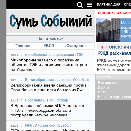
КАРТИНА ДНЯ
СПЕ
ПОИСК ПО САЙТ
Мино
пора
ТЭК и
центр
Наши ленты:
#Главная
#ВСЯ
#Скандалы
//
ПОИСК: #
РЖД рассказал
#
минобороны
, спецоперация
, ТЭК
15:04
Минобороны заявило о поражении
РЖД может отмен
объектов ТЭК и логистических центров
железные дороги
на Украине
50% от стоимости
Новости
#
Великобритания
, санкции
, Озонбанк
13:18
Все новости
Великобритания ввела санкции против
В мире
Озон банка и еще пяти банков из РФ
Фото
Новости партнеров
#
Ярославль
, НПЗ
, пожар
12:48
В Ярославле обломки БПЛА попали в
НПЗ, в Нижегородской области
пострадали четыре человека
#
FIFA
, Инфантино
, футбол
12:08
FIFA заявила о поддержке Инфантино и