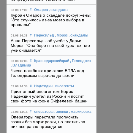
#
Омаров
, скандалы
03.08 17:00
Курбан Омаров о скандале вокруг жены:
"Это случилось из-за моего выбора в
прошлом"
#
Пересильд
, Мороз
, скандалы
03.08 16:38
Анна Пересильд - об учебе у Дарьи
Мороз: "Она берет на свой курс тех, кто
уже снимается"
#
Краснодарскийкрай
, Геленджик
03.08 16:03
, Владимир
Число погибших при атаке БПЛА под
Геленджиком выросло до шести
#
Надеждин
, иноагенты
03.08 14:38
Признанный иноагентом Борис
Надеждин улетел из России и постит
свои фото на фоне Эйфелевой башни
#
операторы
, звонки
, маркировка
03.08 14:14
Операторы перестали пропускать
звонки без маркировки, но платить за
них все равно приходится