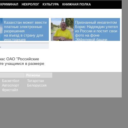
КРИМИНАЛ
НЕКРОЛОГ
КУЛЬТУРА
КНИЖНАЯ ПОЛКА
Казахстан может ввести
Признанный иноагентом
платные электронные
Борис Надеждин улетел
разрешения
из России и постит свои
на въезд в страну для
фото на фоне
иностранцев
Эйфелевой башни
.
час ОАО "Российские
рте учащимся в размере
Регионы
Баскетбол
Татарстан
Автоспорт
Белоруссия
Фристайл