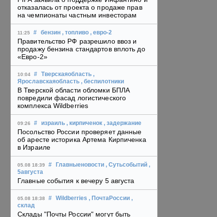
отказалась от проекта о продаже прав
на чемпионаты частным инвесторам
#
бензин
, топливо
, евро-2
11:25
Правительство РФ разрешило ввоз и
продажу бензина стандартов вплоть до
«Евро-2»
#
Тверскаяобласть
,
10:04
Ярославскаяобласть
, беспилотники
В Тверской области обломки БПЛА
повредили фасад логистического
комплекса Wildberries
#
израиль
, кирпиченок
, задержание
09:26
Посольство России проверяет данные
об аресте историка Артема Кирпиченка
в Израиле
#
Главныеновости
, Сутьсобытий
,
05.08 18:39
5августа
Главные события к вечеру 5 августа
#
Wildberries
, ПочтаРоссии
,
05.08 18:38
склад
Склады "Почты России" могут быть