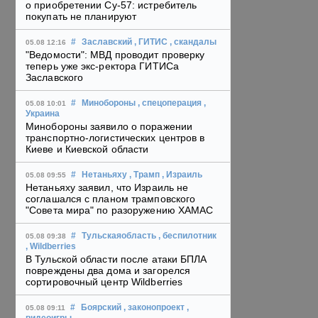
о приобретении Су-57: истребитель
покупать не планируют
#
Заславский
, ГИТИС
, скандалы
05.08 12:16
"Ведомости": МВД проводит проверку
теперь уже экс-ректора ГИТИСа
Заславского
#
Минобороны
, спецоперация
,
05.08 10:01
Украина
Минобороны заявило о поражении
транспортно-логистических центров в
Киеве и Киевской области
#
Нетаньяху
, Трамп
, Израиль
05.08 09:55
Нетаньяху заявил, что Израиль не
соглашался с планом трамповского
"Совета мира" по разоружению ХАМАС
#
Тульскаяобласть
, беспилотник
05.08 09:38
, Wildberries
В Тульской области после атаки БПЛА
повреждены два дома и загорелся
сортировочный центр Wildberries
#
Боярский
, законопроект
,
05.08 09:11