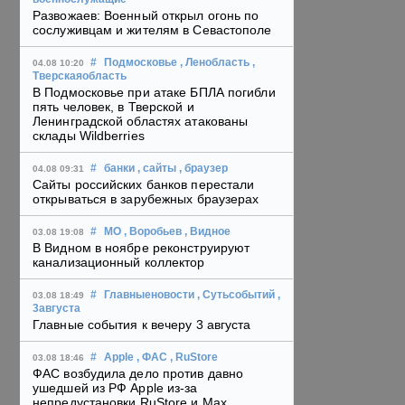
Развожаев: Военный открыл огонь по
сослуживцам и жителям в Севастополе
#
Подмосковье
, Ленобласть
,
04.08 10:20
Тверскаяобласть
В Подмосковье при атаке БПЛА погибли
пять человек, в Тверской и
Ленинградской областях атакованы
склады Wildberries
#
банки
, сайты
, браузер
04.08 09:31
Сайты российских банков перестали
открываться в зарубежных браузерах
#
МО
, Воробьев
, Видное
03.08 19:08
В Видном в ноябре реконструируют
канализационный коллектор
#
Главныеновости
, Сутьсобытий
,
03.08 18:49
3августа
Главные события к вечеру 3 августа
#
Apple
, ФАС
, RuStore
03.08 18:46
ФАС возбудила дело против давно
ушедшей из РФ Apple из-за
непредустановки RuStore и Max