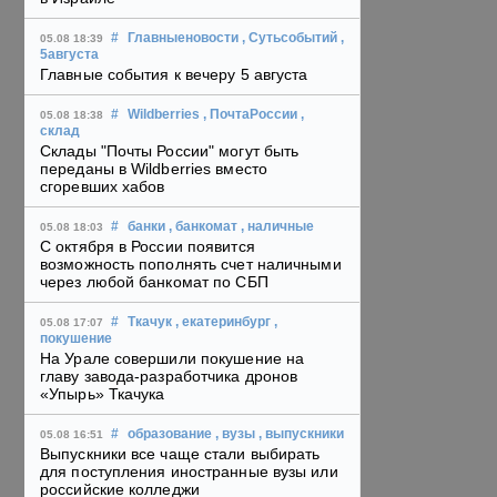
#
Главныеновости
, Сутьсобытий
,
05.08 18:39
5августа
Главные события к вечеру 5 августа
#
Wildberries
, ПочтаРоссии
,
05.08 18:38
склад
Склады "Почты России" могут быть
переданы в Wildberries вместо
сгоревших хабов
#
банки
, банкомат
, наличные
05.08 18:03
С октября в России появится
возможность пополнять счет наличными
через любой банкомат по СБП
#
Ткачук
, екатеринбург
,
05.08 17:07
покушение
На Урале совершили покушение на
главу завода-разработчика дронов
«Упырь» Ткачука
#
образование
, вузы
, выпускники
05.08 16:51
Выпускники все чаще стали выбирать
для поступления иностранные вузы или
российские колледжи