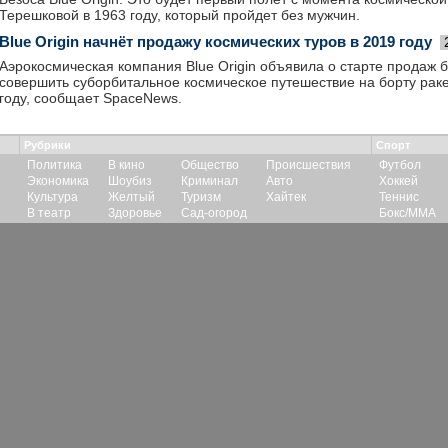
Терешковой в 1963 году, который пройдет без мужчин.
Blue Origin начнёт продажу космических туров в 2019 году
Аэрокосмическая компания Blue Origin объявила о старте продаж
совершить суборбитальное космическое путешествие на борту рак
году, сообщает SpaceNews.
Рубрики
Спорт
Политика
В кино
Общество
Происшествия
Футбол
Экономика
Шоубиз
Криминал
Авто
Хоккей
Культура
Желтый
Туризм
Хайтек
Теннис
В театр
Здоровье
Сад-огород
Бокс/ММА