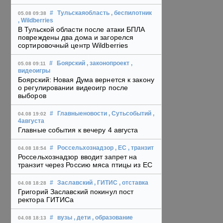
#
Тульскаяобласть
, беспилотник
05.08 09:38
, Wildberries
В Тульской области после атаки БПЛА
повреждены два дома и загорелся
сортировочный центр Wildberries
#
Боярский
, законопроект
,
05.08 09:11
видеоигры
Боярский: Новая Дума вернется к закону
о регулировании видеоигр после
выборов
#
Главныеновости
, Сутьсобытий
,
04.08 19:02
4августа
Главные события к вечеру 4 августа
#
Россельхознадзор
, ЕС
, транзит
04.08 18:54
Россельхознадзор вводит запрет на
транзит через Россию мяса птицы из ЕС
#
Заславский
, ГИТИС
, отставка
04.08 18:28
Григорий Заславский покинул пост
ректора ГИТИСа
#
вузы
, дети
, образование
04.08 18:13