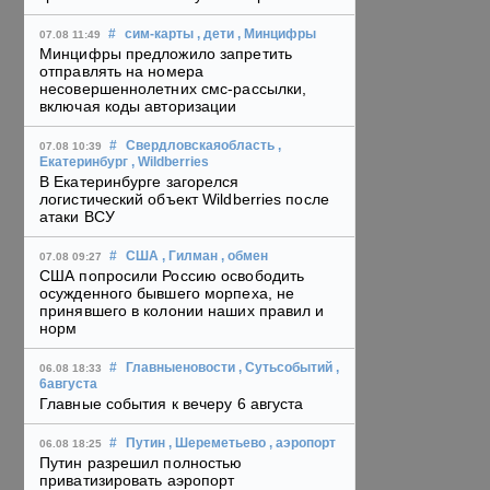
#
сим-карты
, дети
, Минцифры
07.08 11:49
Минцифры предложило запретить
отправлять на номера
несовершеннолетних смс-рассылки,
включая коды авторизации
#
Свердловскаяобласть
,
07.08 10:39
Екатеринбург
, Wildberries
В Екатеринбурге загорелся
логистический объект Wildberries после
атаки ВСУ
#
США
, Гилман
, обмен
07.08 09:27
США попросили Россию освободить
осужденного бывшего морпеха, не
принявшего в колонии наших правил и
норм
#
Главныеновости
, Сутьсобытий
,
06.08 18:33
6августа
Главные события к вечеру 6 августа
#
Путин
, Шереметьево
, аэропорт
06.08 18:25
Путин разрешил полностью
приватизировать аэропорт