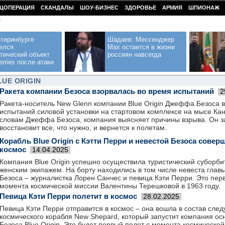
ЦОПЕРАЦИЯ
СКАНДАЛЫ
ШОУ-БИЗНЕС
ЗДОРОВЬЕ
АРМИЯ
ШПИОНАЖ
У
теринбурге
Шадаев: Мессенджер
елся
Max остается в жизни
тический объект
россиян навсегда
erries после атаки
LUE ORIGIN
Ракета компании Безоса взорвалась во время испытаний
2
Ракета-носитель New Glenn компании Blue Origin Джеффа Безоса 
испытаний силовой установки на стартовом комплексе на мысе Ка
словам Джеффа Безоса, компания выясняет причины взрыва. Он з
восстановит все, что нужно, и вернется к полетам.
Корабль Blue Origin с Кэтти Перри и невестой Безоса совер
космос
14.04.2025
Компания Blue Origin успешно осуществила туристический суборби
женским экипажем. На борту находились в том числе невеста гла
Безоса – журналистка Лорен Санчес и певица Кэти Перри. Это пер
момента космической миссии Валентины Терешковой в 1963 году.
Певица Кэти Перри полетит в космос
28.02.2025
Певица Кэти Перри отправится в космос – она вошла в состав сле
космического корабля New Shepard, который запустит компания 
Безоса Blue Origin. Это будет первый полет с момента космическо