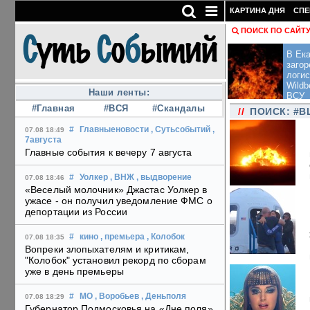
КАРТИНА ДНЯ
СПЕ
ПОИСК ПО САЙТ
В Ека
загор
логис
Wildb
Наши ленты:
ВСУ
#Главная
#ВСЯ
#Скандалы
//
ПОИСК: #B
#
Главныеновости
, Сутьсобытий
,
07.08 18:49
7августа
Главные события к вечеру 7 августа
#
Уолкер
, ВНЖ
, выдворение
07.08 18:46
«Веселый молочник» Джастас Уолкер в
ужасе - он получил уведомление ФМС о
депортации из России
#
кино
, премьера
, Колобок
07.08 18:35
Вопреки злопыхателям и критикам,
"Колобок" установил рекорд по сборам
уже в день премьеры
#
МО
, Воробьев
, Деньполя
07.08 18:29
Губернатор Подмосковья на «Дне поля»