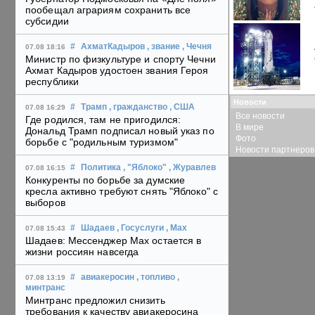
пообещал аграриям сохранить все
субсидии
#
АхматКадыров
, звание
, Чечня
07.08 18:16
Министр по физкультуре и спорту Чечни
Ахмат Кадыров удостоен звания Героя
республики
Новости
#
Трамп
, гражданство
, США
07.08 16:29
Все новости
Где родился, там не пригодился:
В мире
Дональд Трамп подписал новый указ по
Фото
борьбе с "родильным туризмом"
Новости партнеров
#
Политика
, "Яблоко"
, Журавлев
07.08 16:15
Конкуренты по борьбе за думские
кресла активно требуют снять "Яблоко" с
выборов
#
Шадаев
, Госуслуги
, Max
07.08 15:43
Шадаев: Мессенджер Max остается в
жизни россиян навсегда
#
авиакеросин
, топливо
,
07.08 13:19
минтранс
Минтранс предложил снизить
требования к качеству авиакеросина