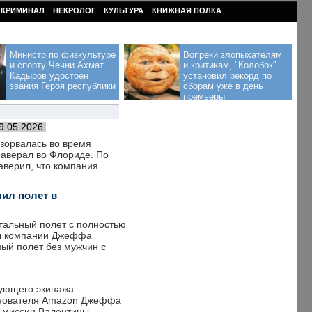
КРИМИНАЛ
НЕКРОЛОГ
КУЛЬТУРА
КНИЖНАЯ ПОЛКА
Министр по физкультуре
Вопреки злопыхателям
и спорту Чечни Ахмат
и критикам, "Колобок"
Кадыров удостоен
установил рекорд по
звания Героя республики
сборам уже в день
премьеры
9.05.2026
взорвалась во время
наверал во Флориде. По
аверил, что компания
шил полет в
тальный полет с полностью
вы компании Джеффа
вый полет без мужчин с
дующего экипажа
основателя Amazon Джеффа
й миссии Валентины