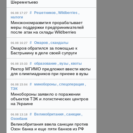
Шереметьево
#
Решетников
, Wildberries
,
06.08 17:27
налоги
Минэкономразвития прорабатывает
меры поддержки предпринимателей
после атак на склады Wildberries
#
Омаров
, скандалы
06.08 16:27
Омаров обратился за помощью к
Бастрыкину в деле своей супруги
#
образование
, вузы
, квоты
06.08 15:33
Ректор МГИМО предложил ввести квоты
для олимпиадников при приеме в вузы
#
минобороны
, спецоперация
,
06.08 15:04
ТЭК
Минобороны заявило о поражении
объектов ТЭК и логистических центров
на Украине
#
Великобритания
, санкции
,
06.08 13:18
Озонбанк
Великобритания ввела санкции против
Озон банка и еще пяти банков из РФ