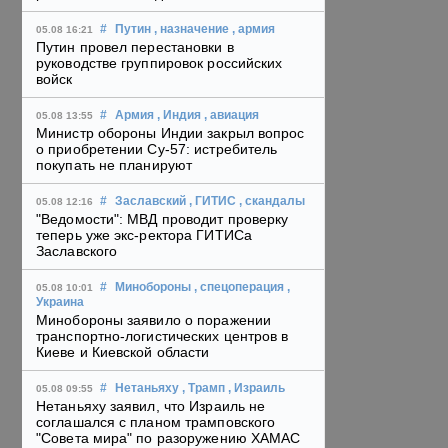
#
Путин
, назначение
, армия
05.08 16:21
Путин провел перестановки в
руководстве группировок российских
войск
#
Армия
, Индия
, авиация
05.08 13:55
Министр обороны Индии закрыл вопрос
о приобретении Су-57: истребитель
покупать не планируют
#
Заславский
, ГИТИС
, скандалы
05.08 12:16
"Ведомости": МВД проводит проверку
теперь уже экс-ректора ГИТИСа
Заславского
#
Минобороны
, спецоперация
,
05.08 10:01
Украина
Минобороны заявило о поражении
транспортно-логистических центров в
Киеве и Киевской области
#
Нетаньяху
, Трамп
, Израиль
05.08 09:55
Нетаньяху заявил, что Израиль не
соглашался с планом трамповского
"Совета мира" по разоружению ХАМАС