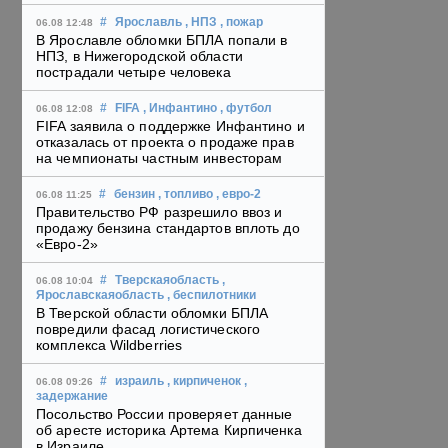
#
Ярославль
, НПЗ
, пожар
06.08 12:48
В Ярославле обломки БПЛА попали в
НПЗ, в Нижегородской области
пострадали четыре человека
#
FIFA
, Инфантино
, футбол
06.08 12:08
FIFA заявила о поддержке Инфантино и
отказалась от проекта о продаже прав
на чемпионаты частным инвесторам
#
бензин
, топливо
, евро-2
06.08 11:25
Правительство РФ разрешило ввоз и
продажу бензина стандартов вплоть до
«Евро-2»
#
Тверскаяобласть
,
06.08 10:04
Ярославскаяобласть
, беспилотники
В Тверской области обломки БПЛА
повредили фасад логистического
комплекса Wildberries
#
израиль
, кирпиченок
,
06.08 09:26
задержание
Посольство России проверяет данные
об аресте историка Артема Кирпиченка
в Израиле