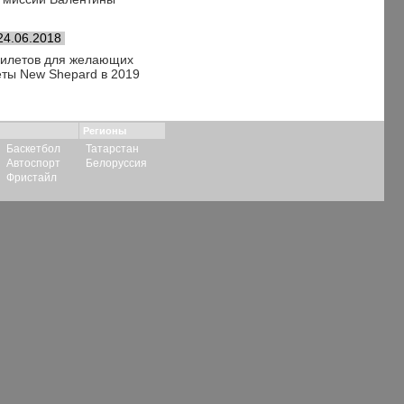
24.06.2018
 билетов для желающих
еты New Shepard в 2019
Регионы
Баскетбол
Татарстан
Автоспорт
Белоруссия
Фристайл